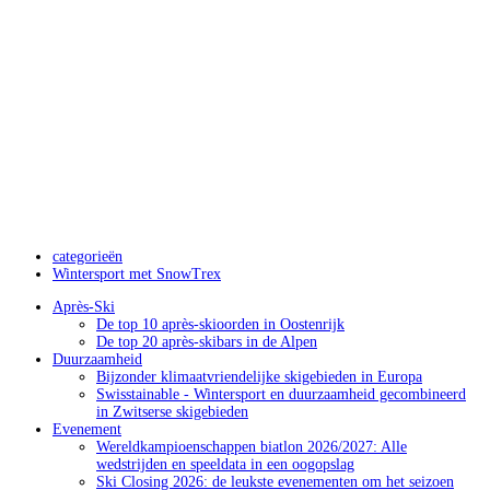
categorieën
Wintersport met SnowTrex
Après-Ski
De top 10 après-skioorden in Oostenrijk
De top 20 après-skibars in de Alpen
Duurzaamheid
Bijzonder klimaatvriendelijke skigebieden in Europa
Swisstainable - Wintersport en duurzaamheid gecombineerd
in Zwitserse skigebieden
Evenement
Wereldkampioenschappen biatlon 2026/2027: Alle
wedstrijden en speeldata in een oogopslag
Ski Closing 2026: de leukste evenementen om het seizoen