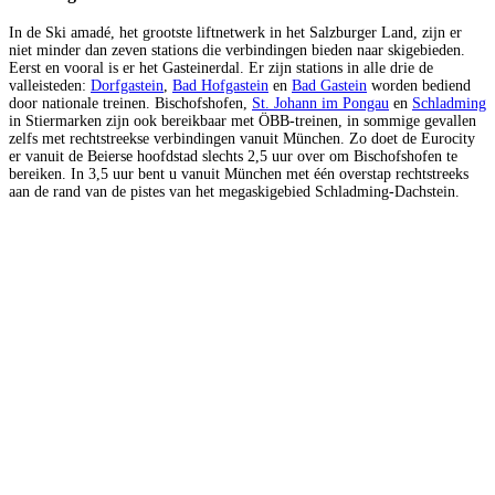
In de Ski amadé, het grootste liftnetwerk in het Salzburger Land, zijn er
niet minder dan zeven stations die verbindingen bieden naar skigebieden.
Eerst en vooral is er het Gasteinerdal. Er zijn stations in alle drie de
valleisteden:
Dorfgastein
,
Bad Hofgastein
en
Bad Gastein
worden bediend
door nationale treinen. Bischofshofen,
St. Johann im Pongau
en
Schladming
in Stiermarken zijn ook bereikbaar met ÖBB-treinen, in sommige gevallen
zelfs met rechtstreekse verbindingen vanuit München. Zo doet de Eurocity
er vanuit de Beierse hoofdstad slechts 2,5 uur over om Bischofshofen te
bereiken. In 3,5 uur bent u vanuit München met één overstap rechtstreeks
aan de rand van de pistes van het megaskigebied Schladming-Dachstein.