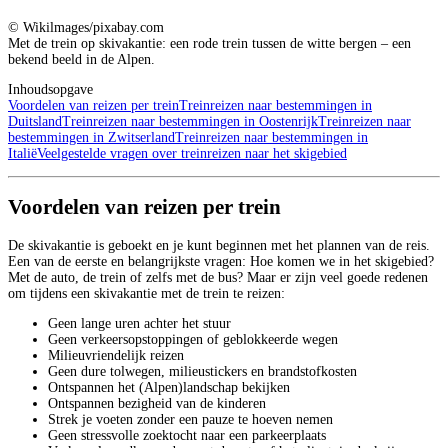
© Wikilmages/pixabay.com
Met de trein op skivakantie: een rode trein tussen de witte bergen – een
bekend beeld in de Alpen.
Inhoudsopgave
Voordelen van reizen per trein
Treinreizen naar bestemmingen in
Duitsland
Treinreizen naar bestemmingen in Oostenrijk
Treinreizen naar
bestemmingen in Zwitserland
Treinreizen naar bestemmingen in
Italië
Veelgestelde vragen over treinreizen naar het skigebied
Voordelen van reizen per trein
De skivakantie is geboekt en je kunt beginnen met het plannen van de reis.
Een van de eerste en belangrijkste vragen: Hoe komen we in het skigebied?
Met de auto, de trein of zelfs met de bus? Maar er zijn veel goede redenen
om tijdens een skivakantie met de trein te reizen:
Geen lange uren achter het stuur
Geen verkeersopstoppingen of geblokkeerde wegen
Milieuvriendelijk reizen
Geen dure tolwegen, milieustickers en brandstofkosten
Ontspannen het (Alpen)landschap bekijken
Ontspannen bezigheid van de kinderen
Strek je voeten zonder een pauze te hoeven nemen
Geen stressvolle zoektocht naar een parkeerplaats