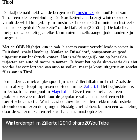
Tirol
Dankzij de nabijheid van de bergen heeft
Innsbruck
, de hoofdstad van
Tirol, een ideale verbinding. De Nordkettenbahn brengt wintersporters
vanuit de wijk Hungerburg in Innsbruck in slechts 20 minuten rechtstreeks
naar het skigebied “Nordkette” op de Hafelekar (2.256 m). De kabelbaan
met grote capaciteit gaat elke 15 minuten en zelfs aangelijnde honden zijn
toegestaan.
Met de ÖBB Nightjet kun je ook ’s nachts vanuit verschillende plaatsen in
Duitsland, zoals Hamburg, Keulen en Düsseldorf, ontspannen en goed
uitgerust naar Innsbruck komen. Het is zelfs mogelijk om op bepaalde
trajecten een auto of motor te nemen. Je hoeft het op de skivakantie dus niet
zonder het comfort van een auto te stellen, maar je komt uitgerust en zonder
files aan in Tirol.
Een andere aantrekkelijke spoorlijn is de Zillertalbahn in Tirol. Zoals de
naam al zegt, loopt hij tussen de steden in het
Zillertal
. Het beginstation is
in Jenbach, het eindpunt in
Mayrhofen
. Deze trein is niet alleen een
praktisch vervoermiddel door de populaire vallei, maar ook een echte
toeristische attractie. Want naast de dieseltreinstellen trekken ook rustieke
stoomlocomotieven de rijtuigen. Nostalgieliefhebbers kunnen een wandeling
door de vallei maken en zelfs zelf als machinist optreden.
Winterdampf im Zillertal 2010 sharp20YouTube