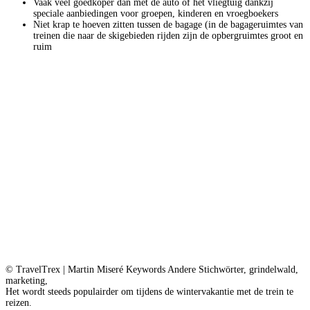
Vaak veel goedkoper dan met de auto of het vliegtuig dankzij
speciale aanbiedingen voor groepen, kinderen en vroegboekers
Niet krap te hoeven zitten tussen de bagage (in de bagageruimtes van
treinen die naar de skigebieden rijden zijn de opbergruimtes groot en
ruim
© TravelTrex | Martin Miseré Keywords Andere Stichwörter, grindelwald,
marketing,
Het wordt steeds populairder om tijdens de wintervakantie met de trein te
reizen.