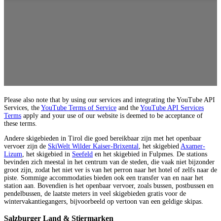
Please also note that by using our services and integrating the YouTube API
Services, the
YouTube Terms of Service
and the
YouTube API Services
Terms
apply and your use of our website is deemed to be acceptance of
these terms.
Andere skigebieden in Tirol die goed bereikbaar zijn met het openbaar
vervoer zijn de
SkiWelt Wilder Kaiser-Brixental
, het skigebied
Axamer-
Lizum
, het skigebied in
Seefeld
en het skigebied in Fulpmes. De stations
bevinden zich meestal in het centrum van de steden, die vaak niet bijzonder
groot zijn, zodat het niet ver is van het perron naar het hotel of zelfs naar de
piste. Sommige accommodaties bieden ook een transfer van en naar het
station aan. Bovendien is het openbaar vervoer, zoals bussen, postbussen en
pendelbussen, de laatste meters in veel skigebieden gratis voor de
wintervakantiegangers, bijvoorbeeld op vertoon van een geldige skipas.
Salzburger Land & Stiermarken