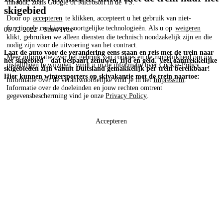
inhoudt, zoals Google of Microsoft in de VS.
skigebied
Door op
accepteren
te klikken, accepteert u het gebruik van niet-
functionele cookies en soortgelijke technologieën. Als u op
weigeren
06-12-2022 - SnowTrex
klikt, gebruiken we alleen diensten die technisch noodzakelijk zijn en die
nodig zijn voor de uitvoering van het contract.
Laat de auto voor de verandering eens staan en reis met de trein naar
Meer informatie over het gebruik van cookies en de mogelijkheid om uw
het skigebied – dat bespaart zenuwen, tijd en geld. Veel aantrekkelijke
instellingen te wijzigen, vindt u in de informatie over
Cookie-Policy
.
skigebieden zijn vanuit Duitsland gemakkelijk per trein bereikbaar!
Hier kunnen wintersporters op skivakantie met de trein naartoe:
Informatie over de verantwoordelijke vind je in het
Impressum
.
Informatie over de doeleinden en jouw rechten omtrent
gegevensbescherming vind je onze
Privacy Policy
.
Accepteren