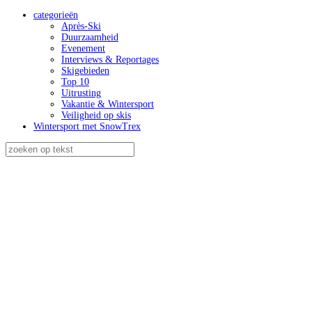
categorieën
Après-Ski
Duurzaamheid
Evenement
Interviews & Reportages
Skigebieden
Top 10
Uitrusting
Vakantie & Wintersport
Veiligheid op skis
Wintersport met SnowTrex