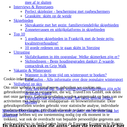
mee af te sluiten
Interviews & Reportages
Perfect skiplezier - bescherming met rugbeschermers
Grasskiën: skiën op de weide
Skigebieden
Skivakantie met het gezin: familievriendelijke skigebieden
Zonneterrassen en uitkijkplatforms in skigebieden
Top 10
5 goedkope skigebieden in Frankrijk met de beste prijs-
kwaliteitverhouding!
10 goede redenen om te gaan skiën in Sterzing
Uitrusting
Skifabrikanten in één oogopslag: Welke skimerken zijn er?
Skibindingen - Beste houdingsgraden dankzij Z-waarde,
contactdruk en Grip Walk
Vakantie & Wintersport
Wanneer is de beste tijd om wintersport te boeken?
Cookie-informatie
Langlaufen - Alle informatie over deze populaire wintersport
Veiligheid op skis
Om onze website te optimaliseren, gebruiken we cookies om
Voor het geval dat: Deze wintersportverzekeringen zijn echt
gebruiksinformatie te verzamelen, die wij, TravelTrex GmbH, ook delen
de moeite waard
met onze partners. Gebruiksprofielen worden aangemaakt op basis van uw
Lawinegevaar is levensgevaar: het juiste gedrag tijdens
activiteiten met behulp van eindapparaat- en browserinformatie. Deze
lawines
gebruiksprofielen worden gebruikt voor statistische analyse, individuele
productaanbevelingen, geïndividualiseerde reclame en bereikmeting.
Magazine
Duurzaamheid
In plaats van met de auto: met de trein naar het
Hiervoor hebben wij uw toestemming nodig (op elk moment in te
skigebied
trekken), wat ook de overdracht van bepaalde persoonlijke gegevens aan
derde aanbieders in derde landen buiten de Europese Economische Ruimte
In plaats van met de auto: met de trein naar het