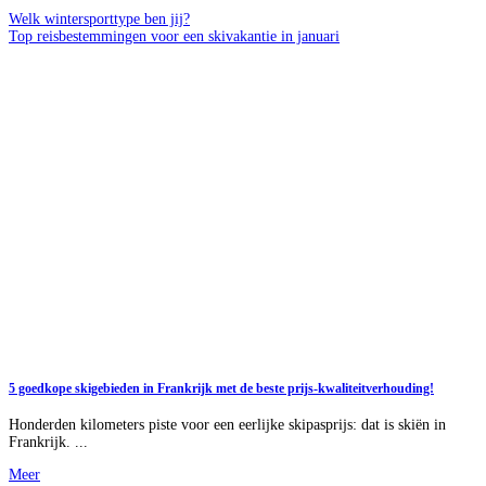
Welk wintersporttype ben jij?
Top reisbestemmingen voor een skivakantie in januari
5 goedkope skigebieden in Frankrijk met de beste prijs-kwaliteitverhouding!
Honderden kilometers piste voor een eerlijke skipasprijs: dat is skiën in
Frankrijk. ...
Meer