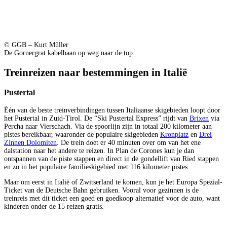
© GGB – Kurt Müller
De Gornergrat kabelbaan op weg naar de top.
Treinreizen naar bestemmingen in Italië
Pustertal
Één van de beste treinverbindingen tussen Italiaanse skigebieden loopt door
het Pustertal in Zuid-Tirol. De “Ski Pustertal Express” rijdt van
Brixen
via
Percha naar Vierschach. Via de spoorlijn zijn in totaal 200 kilometer aan
pistes bereikbaar, waaronder de populaire skigebieden
Kronplatz
en
Drei
Zinnen Dolomiten
. De trein doet er 40 minuten over om van het ene
dalstation naar het andere te reizen. In Plan de Corones kun je dan
ontspannen van de piste stappen en direct in de gondellift van Ried stappen
en zo in het populaire familieskigebied met 116 kilometer pistes.
Maar om eerst in Italië of Zwitserland te komen, kun je het Europa Spezial-
Ticket van de Deutsche Bahn gebruiken. Vooral voor gezinnen is de
treinreis met dit ticket een goed en goedkoop alternatief voor de auto, want
kinderen onder de 15 reizen gratis.