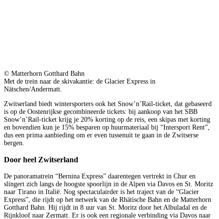
© Matterhorn Gotthard Bahn
Met de trein naar de skivakantie: de Glacier Express in
Nätschen/Andermatt.
Zwitserland biedt wintersporters ook het Snow’n’Rail-ticket, dat gebaseerd
is op de Oostenrijkse gecombineerde tickets: bij aankoop van het SBB
Snow’n’Rail-ticket krijg je 20% korting op de reis, een skipas met korting
en bovendien kun je 15% besparen op huurmateriaal bij “Intersport Rent”,
dus een prima aanbieding om er even tussenuit te gaan in de Zwitserse
bergen.
Door heel Zwitserland
De panoramatrein “Bernina Express” daarentegen vertrekt in Chur en
slingert zich langs de hoogste spoorlijn in de Alpen via Davos en St. Moritz
naar Tirano in Italië. Nog spectaculairder is het traject van de “Glacier
Express”, die rijdt op het netwerk van de Rhätische Bahn en de Matterhorn
Gotthard Bahn. Hij rijdt in 8 uur van St. Moritz door het Albuladal en de
Rijnkloof naar Zermatt. Er is ook een regionale verbinding via Davos naar