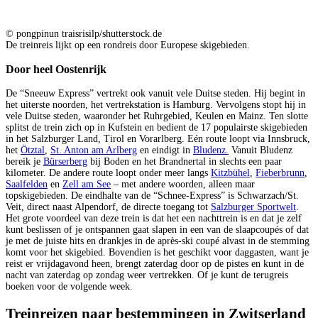
© pongpinun traisrisilp/shutterstock.de
De treinreis lijkt op een rondreis door Europese skigebieden.
Door heel Oostenrijk
De “Sneeuw Express” vertrekt ook vanuit vele Duitse steden. Hij begint in
het uiterste noorden, het vertrekstation is Hamburg. Vervolgens stopt hij in
vele Duitse steden, waaronder het Ruhrgebied, Keulen en Mainz. Ten slotte
splitst de trein zich op in Kufstein en bedient de 17 populairste skigebieden
in het Salzburger Land, Tirol en Vorarlberg. Eén route loopt via Innsbruck,
het
Ötztal
,
St. Anton am Arlberg
en eindigt in
Bludenz.
Vanuit Bludenz
bereik je
Bürserberg
bij Boden en het Brandnertal in slechts een paar
kilometer. De andere route loopt onder meer langs
Kitzbühel
,
Fieberbrunn
,
Saalfelden
en
Zell am See
– met andere woorden, alleen maar
topskigebieden. De eindhalte van de “Schnee-Express” is Schwarzach/St.
Veit, direct naast Alpendorf, de directe toegang tot
Salzburger Sportwelt
.
Het grote voordeel van deze trein is dat het een nachttrein is en dat je zelf
kunt beslissen of je ontspannen gaat slapen in een van de slaapcoupés of dat
je met de juiste hits en drankjes in de après-ski coupé alvast in de stemming
komt voor het skigebied. Bovendien is het geschikt voor daggasten, want je
reist er vrijdagavond heen, brengt zaterdag door op de pistes en kunt in de
nacht van zaterdag op zondag weer vertrekken. Of je kunt de terugreis
boeken voor de volgende week.
Treinreizen naar bestemmingen in Zwitserland