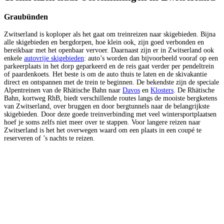
Graubünden
Zwitserland is koploper als het gaat om treinreizen naar skigebieden. Bijna
alle skigebieden en bergdorpen, hoe klein ook, zijn goed verbonden en
bereikbaar met het openbaar vervoer. Daarnaast zijn er in Zwitserland ook
enkele
autovrije skigebieden
: auto’s worden dan bijvoorbeeld vooraf op een
parkeerplaats in het dorp geparkeerd en de reis gaat verder per pendeltrein
of paardenkoets. Het beste is om de auto thuis te laten en de skivakantie
direct en ontspannen met de trein te beginnen. De bekendste zijn de speciale
Alpentreinen van de Rhätische Bahn naar
Davos
en
Klosters
. De Rhätische
Bahn, kortweg RhB, biedt verschillende routes langs de mooiste bergketens
van Zwitserland, over bruggen en door bergtunnels naar de belangrijkste
skigebieden. Door deze goede treinverbinding met veel wintersportplaatsen
hoef je soms zelfs niet meer over te stappen. Voor langere reizen naar
Zwitserland is het het overwegen waard om een plaats in een coupé te
reserveren of ’s nachts te reizen.