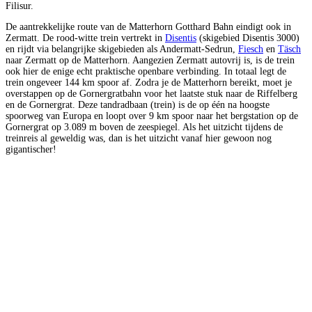
Filisur.
De aantrekkelijke route van de Matterhorn Gotthard Bahn eindigt ook in
Zermatt. De rood-witte trein vertrekt in
Disentis
(skigebied Disentis 3000)
en rijdt via belangrijke skigebieden als Andermatt-Sedrun,
Fiesch
en
Täsch
naar Zermatt op de Matterhorn. Aangezien Zermatt autovrij is, is de trein
ook hier de enige echt praktische openbare verbinding. In totaal legt de
trein ongeveer 144 km spoor af. Zodra je de Matterhorn bereikt, moet je
overstappen op de Gornergratbahn voor het laatste stuk naar de Riffelberg
en de Gornergrat. Deze tandradbaan (trein) is de op één na hoogste
spoorweg van Europa en loopt over 9 km spoor naar het bergstation op de
Gornergrat op 3.089 m boven de zeespiegel. Als het uitzicht tijdens de
treinreis al geweldig was, dan is het uitzicht vanaf hier gewoon nog
gigantischer!