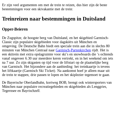
Er zijn veel argumenten om met de trein te reizen, dus hier zijn de beste
bestemmingen voor een skivakantie met de trein:
Treinreizen naar bestemmingen in Duitsland
Opper-Beieren
De Zugspitze, de hoogste berg van Duitsland, en het skigebied Garmisch-
Classic zijn populaire skigebieden voor dagskiërs uit München en
omgeving. De Deutsche Bahn biedt een speciale trein aan die in slechts 80
minuten van München Centraal naar
Garmisch-Partenkirchen
rijdt. Het is
een skitrein met extra opslagruimte voor ski’s en snowboards die ’s ochtends
vanaf ongeveer 6.30 uur meerdere keren vertrekt, en in het weekend om iets
na 7 uur. Zo zijn skigasten op tijd voor de liftstart op de plaatselijke berg
van Garmisch. Het bijzondere aan de aanbieding: het treinkaartje is tevens
het liftkaartje (Garmisch Ski Ticket). Na aankomst hoef je alleen maar uit
de trein te stappen, drie passen te lopen en het skiplezier tegemoet te gaan.
De Bayerische Oberlandbahn, kortweg BOB, brengt ook wintersporters van
München naar populaire recreatiegebieden en skigebieden als Lenggries,
Tegernsee en Bayrischzell.