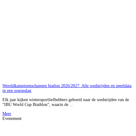
Wereldkampioenschappen biatlon 2026/2027: Alle wedstrijden en speeldata
in een oogopslag
Elk jaar kijken wintersportliefhebbers geboeid naar de wedstrijden van de
“IBU World Cup Biathlon”, waarin de ...
Meer
Evenement