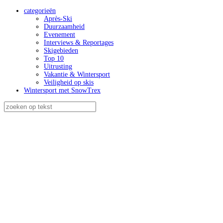
categorieën
Après-Ski
Duurzaamheid
Evenement
Interviews & Reportages
Skigebieden
Top 10
Uitrusting
Vakantie & Wintersport
Veiligheid op skis
Wintersport met SnowTrex