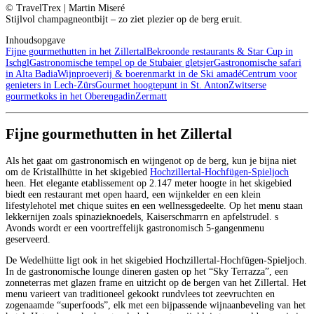
© TravelTrex | Martin Miseré
Stijlvol champagneontbijt – zo ziet plezier op de berg eruit.
Inhoudsopgave
Fijne gourmethutten in het Zillertal
Bekroonde restaurants & Star Cup in
Ischgl
Gastronomische tempel op de Stubaier gletsjer
Gastronomische safari
in Alta Badia
Wijnproeverij & boerenmarkt in de Ski amadé
Centrum voor
genieters in Lech-Zürs
Gourmet hoogtepunt in St. Anton
Zwitserse
gourmetkoks in het Oberengadin
Zermatt
Fijne gourmethutten in het Zillertal
Als het gaat om gastronomisch en wijngenot op de berg, kun je bijna niet
om de Kristallhütte in het skigebied
Hochzillertal-Hochfügen-Spieljoch
heen. Het elegante etablissement op 2.147 meter hoogte in het skigebied
biedt een restaurant met open haard, een wijnkelder en een klein
lifestylehotel met chique suites en een wellnessgedeelte. Op het menu staan
lekkernijen zoals spinazieknoedels, Kaiserschmarrn en apfelstrudel. s
Avonds wordt er een voortreffelijk gastronomisch 5-gangenmenu
geserveerd.
De Wedelhütte ligt ook in het skigebied Hochzillertal-Hochfügen-Spieljoch.
In de gastronomische lounge dineren gasten op het “Sky Terrazza”, een
zonneterras met glazen frame en uitzicht op de bergen van het Zillertal. Het
menu varieert van traditioneel gekookt rundvlees tot zeevruchten en
zogenaamde “superfoods”, elk met een bijpassende wijnaanbeveling van het