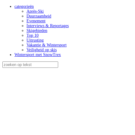
categorieën
Après-Ski
Duurzaamheid
Evenement
Interviews & Reportages
Skigebieden
Top 10
Uitrusting
Vakantie & Wintersport
Veiligheid op skis
Wintersport met SnowTrex