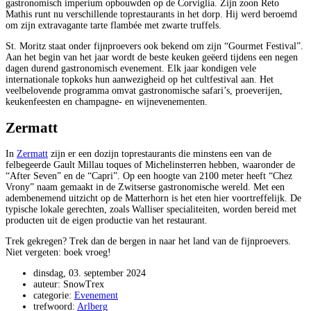
gastronomisch imperium opbouwden op de Corviglia. Zijn zoon Reto
Mathis runt nu verschillende toprestaurants in het dorp. Hij werd beroemd
om zijn extravagante tarte flambée met zwarte truffels.
St. Moritz staat onder fijnproevers ook bekend om zijn “Gourmet Festival”.
Aan het begin van het jaar wordt de beste keuken geëerd tijdens een negen
dagen durend gastronomisch evenement. Elk jaar kondigen vele
internationale topkoks hun aanwezigheid op het cultfestival aan. Het
veelbelovende programma omvat gastronomische safari’s, proeverijen,
keukenfeesten en champagne- en wijnevenementen.
Zermatt
In
Zermatt
zijn er een dozijn toprestaurants die minstens een van de
felbegeerde Gault Millau toques of Michelinsterren hebben, waaronder de
“After Seven” en de “Capri”. Op een hoogte van 2100 meter heeft “Chez
Vrony” naam gemaakt in de Zwitserse gastronomische wereld. Met een
adembenemend uitzicht op de Matterhorn is het eten hier voortreffelijk. De
typische lokale gerechten, zoals Walliser specialiteiten, worden bereid met
producten uit de eigen productie van het restaurant.
Trek gekregen? Trek dan de bergen in naar het land van de fijnproevers.
Niet vergeten: boek vroeg!
dinsdag, 03. september 2024
auteur: SnowTrex
categorie:
Evenement
trefwoord:
Arlberg