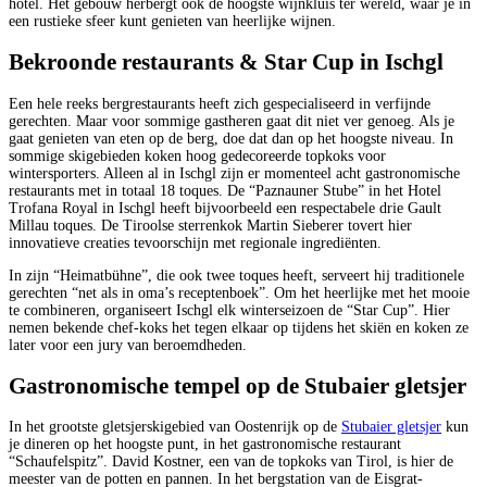
hotel. Het gebouw herbergt ook de hoogste wijnkluis ter wereld, waar je in
een rustieke sfeer kunt genieten van heerlijke wijnen.
Bekroonde restaurants & Star Cup in Ischgl
Een hele reeks bergrestaurants heeft zich gespecialiseerd in verfijnde
gerechten. Maar voor sommige gastheren gaat dit niet ver genoeg. Als je
gaat genieten van eten op de berg, doe dat dan op het hoogste niveau. In
sommige skigebieden koken hoog gedecoreerde topkoks voor
wintersporters. Alleen al in Ischgl zijn er momenteel acht gastronomische
restaurants met in totaal 18 toques. De “Paznauner Stube” in het Hotel
Trofana Royal in Ischgl heeft bijvoorbeeld een respectabele drie Gault
Millau toques. De Tiroolse sterrenkok Martin Sieberer tovert hier
innovatieve creaties tevoorschijn met regionale ingrediënten.
In zijn “Heimatbühne”, die ook twee toques heeft, serveert hij traditionele
gerechten “net als in oma’s receptenboek”. Om het heerlijke met het mooie
te combineren, organiseert Ischgl elk winterseizoen de “Star Cup”. Hier
nemen bekende chef-koks het tegen elkaar op tijdens het skiën en koken ze
later voor een jury van beroemdheden.
Gastronomische tempel op de Stubaier gletsjer
In het grootste gletsjerskigebied van Oostenrijk op de
Stubaier gletsjer
kun
je dineren op het hoogste punt, in het gastronomische restaurant
“Schaufelspitz”. David Kostner, een van de topkoks van Tirol, is hier de
meester van de potten en pannen. In het bergstation van de Eisgrat-