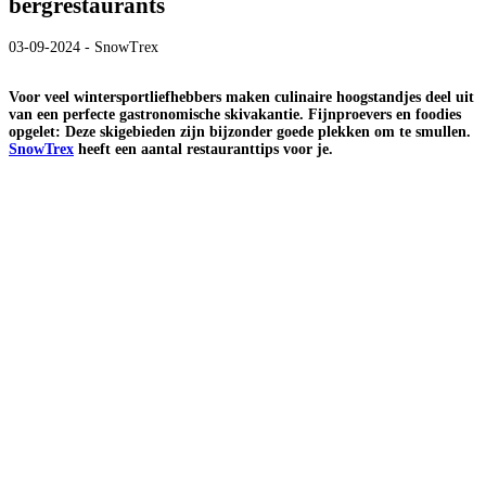
bergrestaurants
03-09-2024 - SnowTrex
Voor veel wintersportliefhebbers maken culinaire hoogstandjes deel uit
van een perfecte gastronomische skivakantie. Fijnproevers en foodies
opgelet: Deze skigebieden zijn bijzonder goede plekken om te smullen.
SnowTrex
heeft een aantal restauranttips voor je.