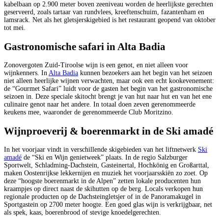
kabelbaan op 2.900 meter boven zeeniveau worden de heerlijkste gerechten
geserveerd, zoals tartaar van rundvlees, kreeftenschuim, fazantenham en
lamsrack. Net als het gletsjerskigebied is het restaurant geopend van oktober
tot mei.
Gastronomische safari in Alta Badia
Zonovergoten Zuid-Tiroolse wijn is een genot, en niet alleen voor
wijnkenners. In
Alta Badia
kunnen bezoekers aan het begin van het seizoen
niet alleen heerlijke wijnen verwachten, maar ook een echt kookevenement:
de “Gourmet Safari” luidt voor de gasten het begin van het gastronomische
seizoen in. Deze speciale skitocht brengt je van hut naar hut en van het ene
culinaire genot naar het andere. In totaal doen zeven gerenommeerde
keukens mee, waaronder de gerenommeerde Club Moritzino.
Wijnproeverij & boerenmarkt in de Ski amadé
In het voorjaar vindt in verschillende skigebieden van het liftnetwerk
Ski
amadé
de “Ski en Wijn genietweek” plaats. In de regio Salzburger
Sportwelt, Schladming-Dachstein, Gasteinertal, Hochkönig en Großarttal,
maken Oostenrijkse lekkernijen en muziek het voorjaarsskiën zo zoet. Op
deze “hoogste boerenmarkt in de Alpen” zetten lokale producenten hun
kraampjes op direct naast de skihutten op de berg. Locals verkopen hun
regionale producten op de Dachsteingletsjer of in de Panoramakugel in
Sportgastein op 2700 meter hoogte. Een goed glas wijn is verkrijgbaar, net
als spek, kaas, boerenbrood of stevige knoedelgerechten.