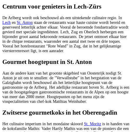
Centrum voor genieters in Lech-Zürs
De Arlberg wordt ook beschouwd als een uitstekende culinaire regio. In
Lech
en
St. Anton
staan de restaurants waar haute cuisine wordt bereid en
geserveerd letterlijk achter elkaar. Vooral de beroemde fonduetraditie wordt
gevierd met speciale ingrediënten. Lech, Zug en Oberlech herbergen een
bijzonder groot aantal bekroonde restaurants. De jetset ontmoet elkaar hier
in de chique restaurants, waaronder een aantal met twee en drie toques.
Vooral het hotelrestaurant “Rote Wand” in Zug, dat in het gelijknamige
viersterrenresort ligt, is een aanrader.
Gourmet hoogtepunt in St. Anton
Aan de andere kant van het grootste skigebied van Oostenrijk nodigt St.
Anton je uit om te smullen: de “Verwallstube” in het bergstation van de
Galzigbahn wordt beschouwd als het letterlijke hoogtepunt van de
gastronomie op de Arlberg. Het adellijke restaurant boven St. Arlberg is een
van de hoogstgelegen gastronomische restaurants in de Alpen op een hoogte
van meer dan 2000 meter. Hoogtepunten op het menu zijn de
visspecialiteiten van chef-kok Matthias Weinhuber.
Zwitserse gourmetkoks in het Oberengadin
Het culinaire imperium in het mondaine skioord
St. Moritz
is in handen van
de koksfamilie Mathis: Vader Hartly Mathis was een van de pioniers die een