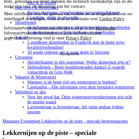
klikt, gebruiken we alleen diensten die technisch noodzakelijk zijn en die
mee af te sluiten
nodig zijn voor de uitvoering van het contract.
Interviews & Reportages
Perfect skiplezier - bescherming met rugbeschermers
Meer informatie over het gebruik van cookies en de mogelijkheid om uw
Grasskiën: skiën op de weide
instellingen te wijzigen, vindt u in de informatie over
Cookie-Policy
.
Skigebieden
Skivakantie met het gezin: familievriendelijke skigebieden
Informatie over de verantwoordelijke vind je in het
Impressum
.
Zonneterrassen en uitkijkplatforms in skigebieden
Informatie over de doeleinden en jouw rechten omtrent
Top 10
gegevensbescherming vind je onze
Privacy Policy
.
5 goedkope skigebieden in Frankrijk met de beste prijs-
kwaliteitverhouding!
10 goede redenen om te gaan skiën in Sterzing
Accepteren
Uitrusting
Skifabrikanten in één oogopslag: Welke skimerken zijn er?
Skibindingen - Beste houdingsgraden dankzij Z-waarde,
contactdruk en Grip Walk
Vakantie & Wintersport
Wanneer is de beste tijd om wintersport te boeken?
Langlaufen - Alle informatie over deze populaire wintersport
Veiligheid op skis
Voor het geval dat: Deze wintersportverzekeringen zijn echt
de moeite waard
Lawinegevaar is levensgevaar: het juiste gedrag tijdens
lawines
Magazine
Evenement
Lekkernijen op de piste - speciale bergrestaurants
Lekkernijen op de piste – speciale