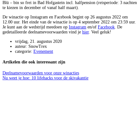
Blü – bin so frei in Bad Hofgastein incl. halfpension (reisperiode: 3 nachten
te kiezen in december of vanaf half maart).
De winactie op Instagram en Facebook begint op 26 augustus 2022 om
12.00 uur. Het einde van de winactie is op 4 september 2022 om 23:59 uur.
Je kunt aan de wedstrijd meedoen op
Instagram
en/of
Facebook
. De
gedetailleerde deelnamevoorwaarden vind je
hier
. Veel geluk!
vrijdag, 21. augustus 2020
auteur: SnowTrex
categorie:
Evenement
Artikelen die ook interessant zijn
Deelnamevoorwaarden voor onze winacties
Nu weet je hoe: 10 lifehacks voor de skivakantie