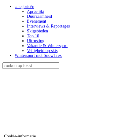
categorieën
Après-Ski
Duurzaamheid
Evenement
Interviews & Reportages
Skigebieden
Top 10
Uitrusting
Vakantie & Wintersport
Veiligheid op skis
Wintersport met SnowTrex
Cookie-informatie