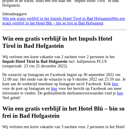
prijzen in de wacht, zoals een reis naar het “Impuls Hotel Tirol” in Bad
Hofgastein.
Inhoudsopgave
Win een gratis verblijf in het Impuls Hotel Tirol in Bad Hofgastein
Win een
gratis verblijf in het Hotel Blü – bin so frei in Bad Hofgastein
Win een gratis verblijf in het Impuls Hotel
Tirol in Bad Hofgastein
Wij verloten een korte vakantie van 2 nachten voor 2 personen in het
Impuls Hotel Tirol in Bad Hofgastein
incl. halfpension PLUS
(reisperiode: 23 t/m 25 december 2022).
De winactie op Instagram en Facebook begint op 30 september 2022 om
12.00 uur. Het einde van de winactie is op 9 oktober 2022 om 23.59 uur. Je
kunt aan de wedstrijd meedoen op Instagram en/of Facebook. Klik
hier
voor de post op Instagram en
hier
voor het bericht op Facebook om meer
informatie te vinden. De gedetailleerde deelnamevoorwaarden vind je
hier
.
Veel geluk!
Win een gratis verblijf in het Hotel Blü – bin so
frei in Bad Hofgastein
Wij verloten een korte vakantie van 3 nachten voor 2 personen in het Hotel