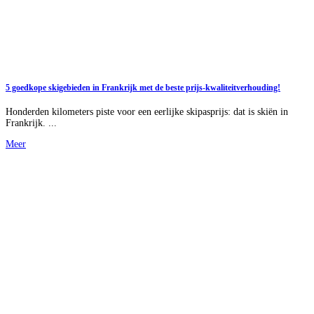
5 goedkope skigebieden in Frankrijk met de beste prijs-kwaliteitverhouding!
Honderden kilometers piste voor een eerlijke skipasprijs: dat is skiën in
Frankrijk. ...
Meer