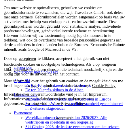
Om onze website te optimaliseren, gebruiken we cookies om
gebruiksinformatie te verzamelen, die wij, TravelTrex GmbH, ook delen
met onze partners. Gebruiksprofielen worden aangemaakt op basis van uw
activiteiten met behulp van eindapparaat- en browserinformatie. Deze
gebruiksprofielen worden gebruikt voor statistische analyse, individuele
productaanbevelingen, geïndividualiseerde reclame en bereikmeting.
Hiervoor hebben wij uw toestemming nodig (op elk moment in te
trekken), wat ook de overdracht van bepaalde persoonlijke gegevens aan
derde aanbieders in derde landen buiten de Europese Economische Ruimte
inhoudt, zoals Google of Microsoft in de VS.
Door op
accepteren
te klikken, accepteert u het gebruik van niet-
functionele cookies en soortgelijke technologieën. Als u op
weigeren
categorieën
klikt, gebruiken we alleen diensten die technisch noodzakelijk zijn en die
Wintersport met SnowTrex
nodig zijn voor de uitvoering van het contract.
Après-Ski
Meer informatie over het gebruik van cookies en de mogelijkheid om uw
De top 10 après-skioorden in Oostenrijk
instellingen te wijzigen, vindt u in de informatie over
Cookie-Policy
.
De top 20 après-skibars in de Alpen
Informatie over de verantwoordelijke vind je in het
Impressum
.
Duurzaamheid
Informatie over de doeleinden en jouw rechten omtrent
Bijzonder klimaatvriendelijke skigebieden in Europa
gegevensbescherming vind je onze
Privacy Policy
.
Swisstainable - Wintersport en duurzaamheid gecombineerd
in Zwitserse skigebieden
Evenement
Wereldkampioenschappen biatlon 2026/2027: Alle
Accepteren
wedstrijden en speeldata in een oogopslag
Ski Closing 2026: de leukste evenementen om het seizoen