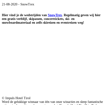
21-08-2020 - SnowTrex
Hier vind je de wedstrijden van
SnowTrex
. Regelmatig geven wij hier
een gratis verblijf, skipassen, concerttickets, ski- en
snowboardmateriaal en zelfs skireizen en eventreizen weg!
© Impuls Hotel Tirol
Word de gelukkige winnaar van één van onze winacties en sleep fantastische