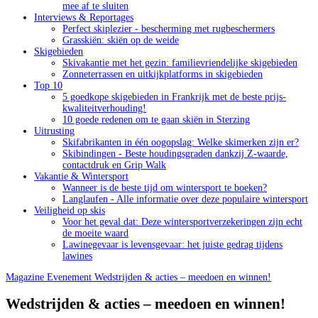
mee af te sluiten
Interviews & Reportages
Perfect skiplezier - bescherming met rugbeschermers
Grasskiën: skiën op de weide
Skigebieden
Skivakantie met het gezin: familievriendelijke skigebieden
Zonneterrassen en uitkijkplatforms in skigebieden
Top 10
5 goedkope skigebieden in Frankrijk met de beste prijs-
kwaliteitverhouding!
10 goede redenen om te gaan skiën in Sterzing
Uitrusting
Skifabrikanten in één oogopslag: Welke skimerken zijn er?
Skibindingen - Beste houdingsgraden dankzij Z-waarde,
contactdruk en Grip Walk
Vakantie & Wintersport
Wanneer is de beste tijd om wintersport te boeken?
Langlaufen - Alle informatie over deze populaire wintersport
Veiligheid op skis
Voor het geval dat: Deze wintersportverzekeringen zijn echt
de moeite waard
Lawinegevaar is levensgevaar: het juiste gedrag tijdens
lawines
Magazine
Evenement
Wedstrijden & acties – meedoen en winnen!
Wedstrijden & acties – meedoen en winnen!