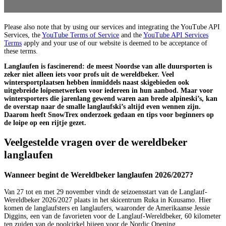
Please also note that by using our services and integrating the YouTube API
Services, the
YouTube Terms of Service
and the
YouTube API Services
Terms
apply and your use of our website is deemed to be acceptance of
these terms.
Langlaufen is fascinerend: de meest Noordse van alle duursporten is
zeker niet alleen iets voor profs uit de wereldbeker. Veel
wintersportplaatsen hebben inmiddels naast skigebieden ook
uitgebreide loipenetwerken voor iedereen in hun aanbod. Maar voor
wintersporters die jarenlang gewend waren aan brede alpineski’s, kan
de overstap naar de smalle langlaufski’s altijd even wennen zijn.
Daarom heeft SnowTrex onderzoek gedaan en tips voor beginners op
de loipe op een rijtje gezet.
Veelgestelde vragen over de wereldbeker
langlaufen
Wanneer begint de Wereldbeker langlaufen 2026/2027?
Van 27 tot en met 29 november vindt de seizoensstart van de Langlauf-
Wereldbeker 2026/2027 plaats in het skicentrum Ruka in Kuusamo. Hier
komen de langlaufsters en langlaufers, waaronder de Amerikaanse Jessie
Diggins, een van de favorieten voor de Langlauf-Wereldbeker, 60 kilometer
ten zuiden van de poolcirkel bijeen voor de Nordic Opening.