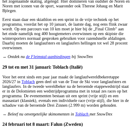
het zogenaamde skating, afgelegd. Hier domineren van oudsher de Noren en
Noren met iconen van de sport, waaronder ook Therese Johaug en Marit
Björgen.
Eerst staan daar een skiathlon en een sprint in de vrije techniek op het
programma, voordat het op 10 januari, de laatste dag, nog eens flink zwaar
wordt. Op een parcours van 10 km moet je hier bij de „Final Climb“ aan
het einde namelijk nog 400 hoogtemeters overwinnen op een skipiste die
wintersporters normaal gesproken gebruiken voor razendsnelle afdalingen.
Daarbij moeten de langlaufsters en langlaufers hellingen tot wel 28 procent
overwinnen.
→ Ontdek nu
de Fleimstal-aanbiedingen
bij SnowTrex
29 tot en met 31 januari: Toblach (Italië)
Voor het eerst sinds een paar jaar maakt de langlaufwereldbekeretappe
2026/27 in
Toblach
geen deel uit van de Tour de Ski voor langlaufsters en
langlaufers. In de tweede wereldbeker na de beroemde etappewedstrijd staat
er in de Dolomieten een wedstrijdprogramma met in totaal zes races op het
programma. De evenementen bestaan uit een sprint (vrije stijl) en een
massastart (klassiek), evenals een individuele race (vrije stijl), die hier in de
schaduw van de beroemde Drei Zinnen (2.999 m) worden gehouden.
→ Beleef nu onvergetelijke skimomenten in
Toblach
met SnowTrex
24 februari tot 8 maart: Falun (Zweden)