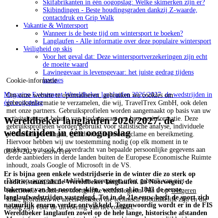
Skifabrikanten in één oogopslag: Welke skimerken zijn er?
Skibindingen - Beste houdingsgraden dankzij Z-waarde,
contactdruk en Grip Walk
Vakantie & Wintersport
Wanneer is de beste tijd om wintersport te boeken?
Langlaufen - Alle informatie over deze populaire wintersport
Veiligheid op skis
Voor het geval dat: Deze wintersportverzekeringen zijn echt
de moeite waard
Lawinegevaar is levensgevaar: het juiste gedrag tijdens
lawines
Cookie-informatie
Magazine
Evenement
Wereldbeker langlaufen 2026/2027: de wedstrijden in
Om onze website te optimaliseren, gebruiken we cookies om
één oogopslag
gebruiksinformatie te verzamelen, die wij, TravelTrex GmbH, ook delen
met onze partners. Gebruiksprofielen worden aangemaakt op basis van uw
Wereldbeker langlaufen 2026/2027: de
activiteiten met behulp van eindapparaat- en browserinformatie. Deze
gebruiksprofielen worden gebruikt voor statistische analyse, individuele
wedstrijden in één oogopslag
productaanbevelingen, geïndividualiseerde reclame en bereikmeting.
Hiervoor hebben wij uw toestemming nodig (op elk moment in te
trekken), wat ook de overdracht van bepaalde persoonlijke gegevens aan
08-07-2025 - SnowTrex
derde aanbieders in derde landen buiten de Europese Economische Ruimte
inhoudt, zoals Google of Microsoft in de VS.
Er is bijna geen enkele wedstrijdserie in de winter die zo sterk op
Door op
accepteren
te klikken, accepteert u het gebruik van niet-
traditie steunt als de Wereldbeker langlaufen. In Noorwegen, de
bakermat van het noordse skiën, werden al in 1843 de eerste
functionele cookies en soortgelijke technologieën. Als u op
weigeren
langlaufwedstrijden vastgelegd. Tot in de 21e eeuw heeft de sport zich
klikt, gebruiken we alleen diensten die technisch noodzakelijk zijn en die
natuurlijk enorm verder ontwikkeld. Tegenwoordig wordt er in de FIS
nodig zijn voor de uitvoering van het contract.
Wereldbeker langlaufen zowel op de hele lange, historische afstanden