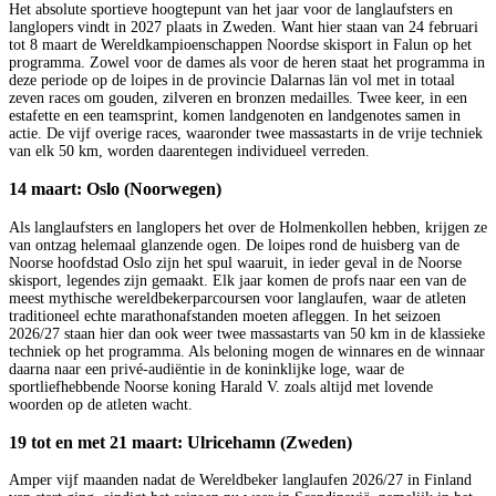
Het absolute sportieve hoogtepunt van het jaar voor de langlaufsters en
langlopers vindt in 2027 plaats in Zweden. Want hier staan van 24 februari
tot 8 maart de Wereldkampioenschappen Noordse skisport in Falun op het
programma. Zowel voor de dames als voor de heren staat het programma in
deze periode op de loipes in de provincie Dalarnas län vol met in totaal
zeven races om gouden, zilveren en bronzen medailles. Twee keer, in een
estafette en een teamsprint, komen landgenoten en landgenotes samen in
actie. De vijf overige races, waaronder twee massastarts in de vrije techniek
van elk 50 km, worden daarentegen individueel verreden.
14 maart: Oslo (Noorwegen)
Als langlaufsters en langlopers het over de Holmenkollen hebben, krijgen ze
van ontzag helemaal glanzende ogen. De loipes rond de huisberg van de
Noorse hoofdstad Oslo zijn het spul waaruit, in ieder geval in de Noorse
skisport, legendes zijn gemaakt. Elk jaar komen de profs naar een van de
meest mythische wereldbekerparcoursen voor langlaufen, waar de atleten
traditioneel echte marathonafstanden moeten afleggen. In het seizoen
2026/27 staan hier dan ook weer twee massastarts van 50 km in de klassieke
techniek op het programma. Als beloning mogen de winnares en de winnaar
daarna naar een privé-audiëntie in de koninklijke loge, waar de
sportliefhebbende Noorse koning Harald V. zoals altijd met lovende
woorden op de atleten wacht.
19 tot en met 21 maart: Ulricehamn (Zweden)
Amper vijf maanden nadat de Wereldbeker langlaufen 2026/27 in Finland