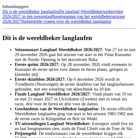
Inhoudsopgave
Dit is de wereldbeker langlaufen
De langlauf-Wereldbekerwedstrijden
2026/2027 in één oogopslag
Hoogtepunten van het wereldbekerseizoen
2026/2027
Veelgestelde vragen over de wereldbeker langlaufen
Dit is de wereldbeker langlaufen
Seizoensstart Langlauf-Wereldbeker 2026/2027:
Van 27 tot en met
29 november 2026 gaat het seizoen van start in het Finse Kuusamo
met de Nordic Opening in het skicentrum Ruka.
Eerste sprint 2026/2027:
Op 28 november 2026 vindt eveneens in
Kuusamo de eerste sprint voor dames en heren plaats, gelopen in
klassieke stijl.
Eerste skiathlon 2026/2027:
Op 6 december 2026 wordt in
Trondheim (Noorwegen) de eerste skiathlon van het langlaufseizoen
gehouden, met een wisseling van skitechniek na 10 km.
Finale Langlauf-Wereldbeker 2026/2027:
Vindt plaats van 19 tot
en met 21 maart 2027 in Ulricehamn (Zweden) met in totaal zes
races, drie voor de heren en drie voor de dames.
Geschiedenis van de Wereldbeker langlaufen:
De eerste officiële
Wereldbeker langlaufen ging van start in het seizoen 1981/1982 met
de eerste races in Klingenthal en Reit im Winkl.
TV-uitzendingen Langlauf-Wereldbeker:
Eurosport zendt live uit
en laat hoogtepunten zien, zoals de Final Climb van de Tour de Ski.
Prijzengeld:
De eindwinnaars van de wereldbeker krijgen elk