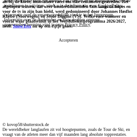
Meer informatie over het gebruik van cookies en de mogelijkheid om uw
als bij de korte, innovatieve races om elke centimeter gestreden. Het
instellingen te wijzigen, vindt u in de informatie over
Cookie-Policy
.
afgelopen seizoen, dat weer honderdduizenden fans langs de loipes en
voor de tv in zijn ban hield, werd gedomineerd door Johannes Høsflot
Informatie over de verantwoordelijke vind je in het
Impressum
.
Klæbo (Noorwegen) en Jessie Diggins (VS). Welke race wanneer en
Informatie over de doeleinden en jouw rechten omtrent
vooral waar plaatsvindt in het Wereldbekerprogramma 2026/2027,
gegevensbescherming vind je onze
Privacy Policy
.
heeft
SnowTrex
nu op een rijtje gezet.
Accepteren
© kovop58/shutterstock.de
De wereldbeker langlaufen zit vol hoogtepunten, zoals de Tour de Ski, en
vraagt van de atleten meer dan vijf maanden lang absolute topprestaties.