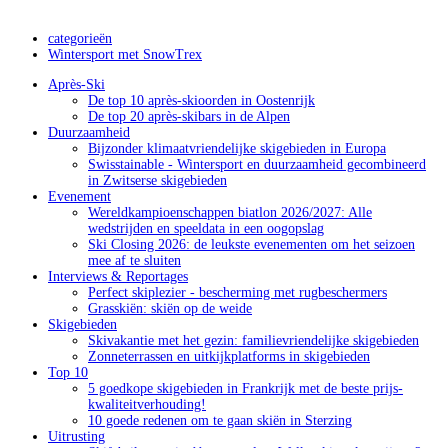
categorieën
Wintersport met SnowTrex
Après-Ski
De top 10 après-skioorden in Oostenrijk
De top 20 après-skibars in de Alpen
Duurzaamheid
Bijzonder klimaatvriendelijke skigebieden in Europa
Swisstainable - Wintersport en duurzaamheid gecombineerd
in Zwitserse skigebieden
Evenement
Wereldkampioenschappen biatlon 2026/2027: Alle
wedstrijden en speeldata in een oogopslag
Ski Closing 2026: de leukste evenementen om het seizoen
mee af te sluiten
Interviews & Reportages
Perfect skiplezier - bescherming met rugbeschermers
Grasskiën: skiën op de weide
Skigebieden
Skivakantie met het gezin: familievriendelijke skigebieden
Zonneterrassen en uitkijkplatforms in skigebieden
Top 10
5 goedkope skigebieden in Frankrijk met de beste prijs-
kwaliteitverhouding!
10 goede redenen om te gaan skiën in Sterzing
Uitrusting