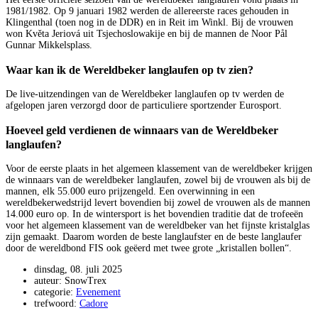
1981/1982. Op 9 januari 1982 werden de allereerste races gehouden in
Klingenthal (toen nog in de DDR) en in Reit im Winkl. Bij de vrouwen
won Květa Jeriová uit Tsjechoslowakije en bij de mannen de Noor Pål
Gunnar Mikkelsplass.
Waar kan ik de Wereldbeker langlaufen op tv zien?
De live-uitzendingen van de Wereldbeker langlaufen op tv werden de
afgelopen jaren verzorgd door de particuliere sportzender Eurosport.
Hoeveel geld verdienen de winnaars van de Wereldbeker
langlaufen?
Voor de eerste plaats in het algemeen klassement van de wereldbeker krijgen
de winnaars van de wereldbeker langlaufen, zowel bij de vrouwen als bij de
mannen, elk 55.000 euro prijzengeld. Een overwinning in een
wereldbekerwedstrijd levert bovendien bij zowel de vrouwen als de mannen
14.000 euro op. In de wintersport is het bovendien traditie dat de trofeeën
voor het algemeen klassement van de wereldbeker van het fijnste kristalglas
zijn gemaakt. Daarom worden de beste langlaufster en de beste langlaufer
door de wereldbond FIS ook geëerd met twee grote „kristallen bollen“.
dinsdag, 08. juli 2025
auteur: SnowTrex
categorie:
Evenement
trefwoord:
Cadore