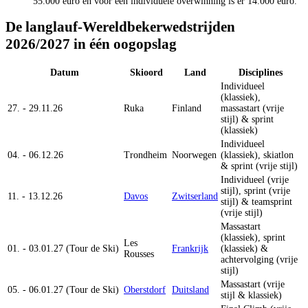
55.000 euro en voor een individuele overwinning is er 14.000 euro.
De langlauf-Wereldbekerwedstrijden
2026/2027 in één oogopslag
Datum
Skioord
Land
Disciplines
Individueel
(klassiek),
27. - 29.11.26
Ruka
Finland
massastart (vrije
stijl) & sprint
(klassiek)
Individueel
04. - 06.12.26
Trondheim
Noorwegen
(klassiek), skiatlon
& sprint (vrije stijl)
Individueel (vrije
stijl), sprint (vrije
11. - 13.12.26
Davos
Zwitserland
stijl) & teamsprint
(vrije stijl)
Massastart
(klassiek), sprint
Les
01. - 03.01.27 (Tour de Ski)
Frankrijk
(klassiek) &
Rousses
achtervolging (vrije
stijl)
Massastart (vrije
05. - 06.01.27 (Tour de Ski)
Oberstdorf
Duitsland
stijl & klassiek)