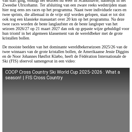
van start ging, eindigt het seizoen nu weer in Scandinavië, namelijk in het
Zweedse Ulricehamn. Ter afsluiting van een zware reeks wedstrijden staan
hier nog eens zes races op het programma. Naast twee individuele races en
twee sprints, die allemaal in de vrije stijl worden gelopen, staat er tot slot
ook nog een klassieke massastart over 20 km op het programma. Na deze
twee races worden de beste langlaufster en de beste langloper van het
seizoen 2026/27 op 21 maart 2027 dan ook op gepaste wijze gehuldigd voor
hun triomf in het algemeen klassement van de wereldbeker met de grote
kristallen bollen.
De mooiste beelden van het dominante wereldbekerseizoen 2025/26 van de
twee winnaars van de grote kristallen bollen, de Amerikaanse Jessie Diggins
en de Noor Johannes Høsflot Klæbo, heeft de Fédération Internationale de
Ski (FIS) sfeervol samengevat in een video:
COOP Cross Country Ski World Cup 2025-2026 : What a
season! | FIS Cross Country