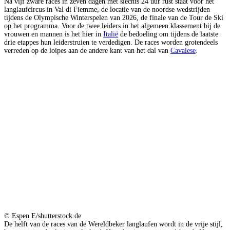
Na vijf zware races in zeven dagen met slechts 24 uur rust staat voor het
langlaufcircus in Val di Fiemme, de locatie van de noordse wedstrijden
tijdens de Olympische Winterspelen van 2026, de finale van de Tour de Ski
op het programma. Voor de twee leiders in het algemeen klassement bij de
vrouwen en mannen is het hier in
Italië
de bedoeling om tijdens de laatste
drie etappes hun leiderstruien te verdedigen. De races worden grotendeels
verreden op de loipes aan de andere kant van het dal van
Cavalese
.
© Espen E/shutterstock.de
De helft van de races van de Wereldbeker langlaufen wordt in de vrije stijl,