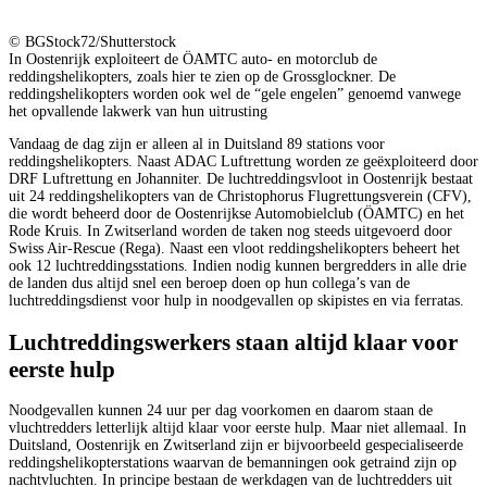
© BGStock72/Shutterstock
In Oostenrijk exploiteert de ÖAMTC auto- en motorclub de
reddingshelikopters, zoals hier te zien op de Grossglockner. De
reddingshelikopters worden ook wel de “gele engelen” genoemd vanwege
het opvallende lakwerk van hun uitrusting
Vandaag de dag zijn er alleen al in Duitsland 89 stations voor
reddingshelikopters. Naast ADAC Luftrettung worden ze geëxploiteerd door
DRF Luftrettung en Johanniter. De luchtreddingsvloot in Oostenrijk bestaat
uit 24 reddingshelikopters van de Christophorus Flugrettungsverein (CFV),
die wordt beheerd door de Oostenrijkse Automobielclub (ÖAMTC) en het
Rode Kruis. In Zwitserland worden de taken nog steeds uitgevoerd door
Swiss Air-Rescue (Rega). Naast een vloot reddingshelikopters beheert het
ook 12 luchtreddingsstations. Indien nodig kunnen bergredders in alle drie
de landen dus altijd snel een beroep doen op hun collega’s van de
luchtreddingsdienst voor hulp in noodgevallen op skipistes en via ferratas.
Luchtreddingswerkers staan altijd klaar voor
eerste hulp
Noodgevallen kunnen 24 uur per dag voorkomen en daarom staan de
vluchtredders letterlijk altijd klaar voor eerste hulp. Maar niet allemaal. In
Duitsland, Oostenrijk en Zwitserland zijn er bijvoorbeeld gespecialiseerde
reddingshelikopterstations waarvan de bemanningen ook getraind zijn op
nachtvluchten. In principe bestaan de werkdagen van de luchtredders uit