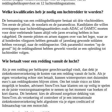
reddingshelikoptervloot en 12 luchtreddingsstations.
Welke kwalificaties heb je nodig om luchtredder te worden?
De bemanning van een reddingshelikopter bestaat uit drie vluchtredders.
Ten eerste de piloot, de noodarts en de paramedicus. Kandidaten die willen
overstappen naar luchtreddingsaanbieders zoals ADAC of ÖAMTC moeten
voor deze veeleisende banen altijd vele jaren ervaring hebben in hun
vakgebied. De meeste piloten en artsen stappen over van het leger, waar ze
al honderden vlieguren hebben gemaakt of jarenlang gewonde soldaten
hebben verzorgd, naar de reddingssector. Ook paramedici moeten “op de
grond” bij de reddingsdienst hebben gewerkt voordat ze een opleiding tot
luchtredder volgen.
Wie betaalt voor een redding vanuit de lucht?
Als je een redding per helikopter gerechtvaardigd vindt, dan dekt je
ziektekostenverzekering de kosten van een redding vanuit de lucht. Als je
eigen verzekering echter niet betaalt, kunnen wintersporters met duizenden
euro’s aan reddingskosten blijven zitten. Om het totale risico zo klein
mogelijk te houden, adviseert SnowTrex haar klanten om op veilig te spelen
en de juiste voorzorgsmaatregelen te nemen op het moment van boeken of
kort daarna. Dit betekent: kies de allround zorgeloze dekking van
SnowTrex als verzekering of controleer of je een internationale
ziektekostenverzekering hebt afgesloten via je eigen creditcard of
lidmaatschap van een motorclub.