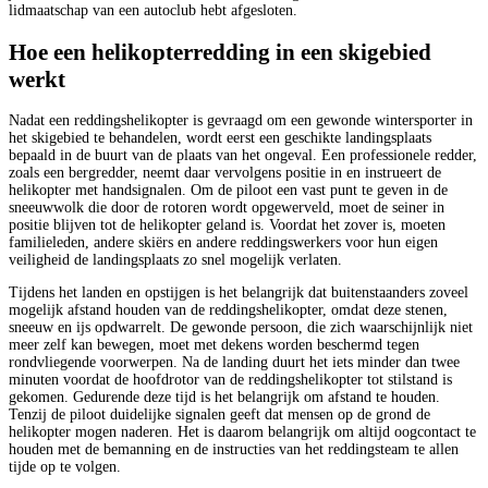
lidmaatschap van een autoclub hebt afgesloten.
Hoe een helikopterredding in een skigebied
werkt
Nadat een reddingshelikopter is gevraagd om een gewonde wintersporter in
het skigebied te behandelen, wordt eerst een geschikte landingsplaats
bepaald in de buurt van de plaats van het ongeval. Een professionele redder,
zoals een bergredder, neemt daar vervolgens positie in en instrueert de
helikopter met handsignalen. Om de piloot een vast punt te geven in de
sneeuwwolk die door de rotoren wordt opgewerveld, moet de seiner in
positie blijven tot de helikopter geland is. Voordat het zover is, moeten
familieleden, andere skiërs en andere reddingswerkers voor hun eigen
veiligheid de landingsplaats zo snel mogelijk verlaten.
Tijdens het landen en opstijgen is het belangrijk dat buitenstaanders zoveel
mogelijk afstand houden van de reddingshelikopter, omdat deze stenen,
sneeuw en ijs opdwarrelt. De gewonde persoon, die zich waarschijnlijk niet
meer zelf kan bewegen, moet met dekens worden beschermd tegen
rondvliegende voorwerpen. Na de landing duurt het iets minder dan twee
minuten voordat de hoofdrotor van de reddingshelikopter tot stilstand is
gekomen. Gedurende deze tijd is het belangrijk om afstand te houden.
Tenzij de piloot duidelijke signalen geeft dat mensen op de grond de
helikopter mogen naderen. Het is daarom belangrijk om altijd oogcontact te
houden met de bemanning en de instructies van het reddingsteam te allen
tijde op te volgen.