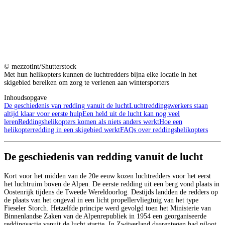
© mezzotint/Shutterstock
Met hun helikopters kunnen de luchtredders bijna elke locatie in het
skigebied bereiken om zorg te verlenen aan wintersporters
Inhoudsopgave
De geschiedenis van redding vanuit de lucht
Luchtreddingswerkers staan
altijd klaar voor eerste hulp
Een held uit de lucht kan nog veel
leren
Reddingshelikopters komen als niets anders werkt
Hoe een
helikopterredding in een skigebied werkt
FAQs over reddingshelikopters
De geschiedenis van redding vanuit de lucht
Kort voor het midden van de 20e eeuw kozen luchtredders voor het eerst
het luchtruim boven de Alpen. De eerste redding uit een berg vond plaats in
Oostenrijk tijdens de Tweede Wereldoorlog. Destijds landden de redders op
de plaats van het ongeval in een licht propellervliegtuig van het type
Fieseler Storch. Hetzelfde principe werd gevolgd toen het Ministerie van
Binnenlandse Zaken van de Alpenrepubliek in 1954 een georganiseerde
reddingsactie vanuit de lucht startte. In Zwitserland daarentegen had piloot