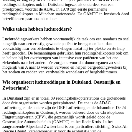
reddingshelikopters ook in Duitsland ingezet als onderdeel van een
proefproject, voordat de ADAC in 1970 zijn eerste permanente
reddingshelikopter in München stationeerde. De ÖAMTC in Innsbruck deed
hetzelfde een paar maanden later.
Welke taken hebben luchtredders?
Luchtreddingswerkers hebben voornamelijk de taak om een noodarts zo snel
mogelijk naar een ernstig gewonde patiënt te brengen en hem dan
voorzichtig naar een ziekenhuis te vliegen nadat hij ter plekke eerste hulp
heeft geboden. De bemanningen gebruiken hun reddingshelikopters ook om
te helpen bij het overbrengen van intensive care patiënten van het ene
ziekenhuis naar het andere. Ze zorgen ervoor dat donororganen zo snel
mogelijk van A naar B worden vervoerd en helpen bergreddingswerkers bij
het zoeken en redden van verdwaalde wandelaars of bergbeklimmers.
Wie organiseert luchtreddingen in Duitsland, Oostenrijk en
Zwitserland?
In Duitsland zijn er in totaal 89 reddingshelikopterstations die grotendeels
door drie organisaties worden geëxploiteerd. De ene is de ADAC
Luftrettung en de andere zijn de DRF Luftrettung en de Johanniter. De 24
reddingshelikopters in Oostenrijk worden beheerd door de Christophorus
Flugrettungsverein (CFV), die gezamenlijk wordt geleid door de
Oostenrijkse Automobielclub (ÖAMTC) en het Rode Kruis. In het
aangrenzende Alpenland Zwitserland is een particuliere stichting, Swiss Air-
Rescue (Rega), verantwoordelijk voor de exploitatie van de