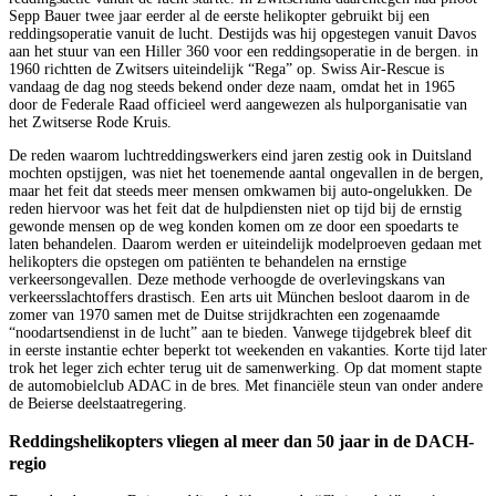
Sepp Bauer twee jaar eerder al de eerste helikopter gebruikt bij een
reddingsoperatie vanuit de lucht. Destijds was hij opgestegen vanuit Davos
aan het stuur van een Hiller 360 voor een reddingsoperatie in de bergen. in
1960 richtten de Zwitsers uiteindelijk “Rega” op. Swiss Air-Rescue is
vandaag de dag nog steeds bekend onder deze naam, omdat het in 1965
door de Federale Raad officieel werd aangewezen als hulporganisatie van
het Zwitserse Rode Kruis.
De reden waarom luchtreddingswerkers eind jaren zestig ook in Duitsland
mochten opstijgen, was niet het toenemende aantal ongevallen in de bergen,
maar het feit dat steeds meer mensen omkwamen bij auto-ongelukken. De
reden hiervoor was het feit dat de hulpdiensten niet op tijd bij de ernstig
gewonde mensen op de weg konden komen om ze door een spoedarts te
laten behandelen. Daarom werden er uiteindelijk modelproeven gedaan met
helikopters die opstegen om patiënten te behandelen na ernstige
verkeersongevallen. Deze methode verhoogde de overlevingskans van
verkeersslachtoffers drastisch. Een arts uit München besloot daarom in de
zomer van 1970 samen met de Duitse strijdkrachten een zogenaamde
“noodartsendienst in de lucht” aan te bieden. Vanwege tijdgebrek bleef dit
in eerste instantie echter beperkt tot weekenden en vakanties. Korte tijd later
trok het leger zich echter terug uit de samenwerking. Op dat moment stapte
de automobielclub ADAC in de bres. Met financiële steun van onder andere
de Beierse deelstaatregering.
Reddingshelikopters vliegen al meer dan 50 jaar in de DACH-
regio