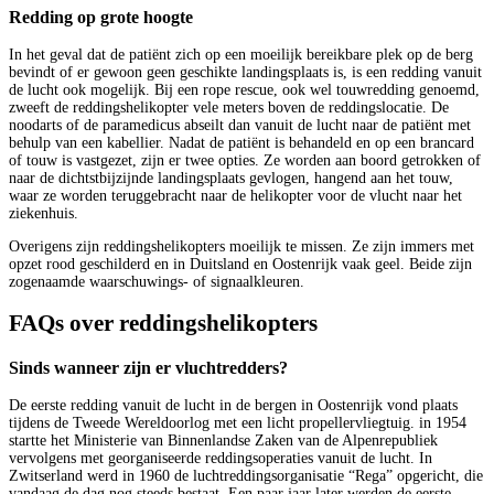
Redding op grote hoogte
In het geval dat de patiënt zich op een moeilijk bereikbare plek op de berg
bevindt of er gewoon geen geschikte landingsplaats is, is een redding vanuit
de lucht ook mogelijk. Bij een rope rescue, ook wel touwredding genoemd,
zweeft de reddingshelikopter vele meters boven de reddingslocatie. De
noodarts of de paramedicus abseilt dan vanuit de lucht naar de patiënt met
behulp van een kabellier. Nadat de patiënt is behandeld en op een brancard
of touw is vastgezet, zijn er twee opties. Ze worden aan boord getrokken of
naar de dichtstbijzijnde landingsplaats gevlogen, hangend aan het touw,
waar ze worden teruggebracht naar de helikopter voor de vlucht naar het
ziekenhuis.
Overigens zijn reddingshelikopters moeilijk te missen. Ze zijn immers met
opzet rood geschilderd en in Duitsland en Oostenrijk vaak geel. Beide zijn
zogenaamde waarschuwings- of signaalkleuren.
FAQs over reddingshelikopters
Sinds wanneer zijn er vluchtredders?
De eerste redding vanuit de lucht in de bergen in Oostenrijk vond plaats
tijdens de Tweede Wereldoorlog met een licht propellervliegtuig. in 1954
startte het Ministerie van Binnenlandse Zaken van de Alpenrepubliek
vervolgens met georganiseerde reddingsoperaties vanuit de lucht. In
Zwitserland werd in 1960 de luchtreddingsorganisatie “Rega” opgericht, die
vandaag de dag nog steeds bestaat. Een paar jaar later werden de eerste