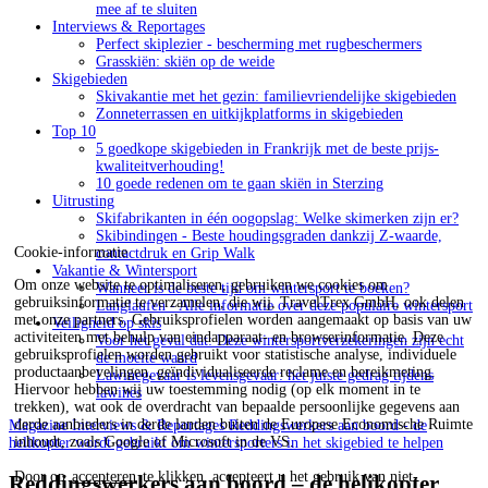
mee af te sluiten
Interviews & Reportages
Perfect skiplezier - bescherming met rugbeschermers
Grasskiën: skiën op de weide
Skigebieden
Skivakantie met het gezin: familievriendelijke skigebieden
Zonneterrassen en uitkijkplatforms in skigebieden
Top 10
5 goedkope skigebieden in Frankrijk met de beste prijs-
kwaliteitverhouding!
10 goede redenen om te gaan skiën in Sterzing
Uitrusting
Skifabrikanten in één oogopslag: Welke skimerken zijn er?
Skibindingen - Beste houdingsgraden dankzij Z-waarde,
Cookie-informatie
contactdruk en Grip Walk
Vakantie & Wintersport
Om onze website te optimaliseren, gebruiken we cookies om
Wanneer is de beste tijd om wintersport te boeken?
gebruiksinformatie te verzamelen, die wij, TravelTrex GmbH, ook delen
Langlaufen - Alle informatie over deze populaire wintersport
met onze partners. Gebruiksprofielen worden aangemaakt op basis van uw
Veiligheid op skis
activiteiten met behulp van eindapparaat- en browserinformatie. Deze
Voor het geval dat: Deze wintersportverzekeringen zijn echt
gebruiksprofielen worden gebruikt voor statistische analyse, individuele
de moeite waard
productaanbevelingen, geïndividualiseerde reclame en bereikmeting.
Lawinegevaar is levensgevaar: het juiste gedrag tijdens
Hiervoor hebben wij uw toestemming nodig (op elk moment in te
lawines
trekken), wat ook de overdracht van bepaalde persoonlijke gegevens aan
derde aanbieders in derde landen buiten de Europese Economische Ruimte
Magazine
Interviews & Reportages
Reddingswerkers aan boord - de
inhoudt, zoals Google of Microsoft in de VS.
helikopter wordt gebruikt om wintersporters in het skigebied te helpen
Door op
accepteren
te klikken, accepteert u het gebruik van niet-
Reddingswerkers aan boord – de helikopter