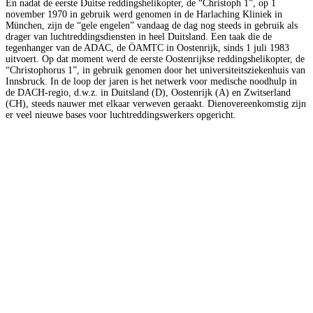
En nadat de eerste Duitse reddingshelikopter, de “Christoph 1”, op 1
november 1970 in gebruik werd genomen in de Harlaching Kliniek in
München, zijn de “gele engelen” vandaag de dag nog steeds in gebruik als
drager van luchtreddingsdiensten in heel Duitsland. Een taak die de
tegenhanger van de ADAC, de ÖAMTC in Oostenrijk, sinds 1 juli 1983
uitvoert. Op dat moment werd de eerste Oostenrijkse reddingshelikopter, de
“Christophorus 1”, in gebruik genomen door het universiteitsziekenhuis van
Innsbruck. In de loop der jaren is het netwerk voor medische noodhulp in
de DACH-regio, d.w.z. in Duitsland (D), Oostenrijk (A) en Zwitserland
(CH), steeds nauwer met elkaar verweven geraakt. Dienovereenkomstig zijn
er veel nieuwe bases voor luchtreddingswerkers opgericht.