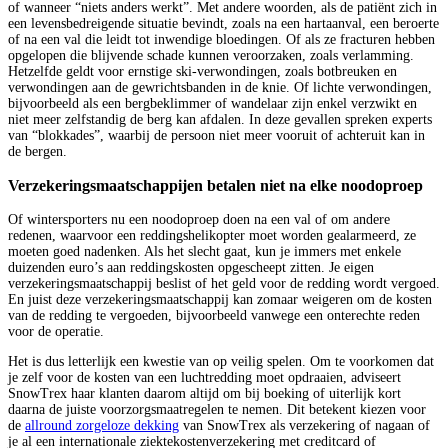
of wanneer “niets anders werkt”. Met andere woorden, als de patiënt zich in
een levensbedreigende situatie bevindt, zoals na een hartaanval, een beroerte
of na een val die leidt tot inwendige bloedingen. Of als ze fracturen hebben
opgelopen die blijvende schade kunnen veroorzaken, zoals verlamming.
Hetzelfde geldt voor ernstige ski-verwondingen, zoals botbreuken en
verwondingen aan de gewrichtsbanden in de knie. Of lichte verwondingen,
bijvoorbeeld als een bergbeklimmer of wandelaar zijn enkel verzwikt en
niet meer zelfstandig de berg kan afdalen. In deze gevallen spreken experts
van “blokkades”, waarbij de persoon niet meer vooruit of achteruit kan in
de bergen.
Verzekeringsmaatschappijen betalen niet na elke noodoproep
Of wintersporters nu een noodoproep doen na een val of om andere
redenen, waarvoor een reddingshelikopter moet worden gealarmeerd, ze
moeten goed nadenken. Als het slecht gaat, kun je immers met enkele
duizenden euro’s aan reddingskosten opgescheept zitten. Je eigen
verzekeringsmaatschappij beslist of het geld voor de redding wordt vergoed.
En juist deze verzekeringsmaatschappij kan zomaar weigeren om de kosten
van de redding te vergoeden, bijvoorbeeld vanwege een onterechte reden
voor de operatie.
Het is dus letterlijk een kwestie van op veilig spelen. Om te voorkomen dat
je zelf voor de kosten van een luchtredding moet opdraaien, adviseert
SnowTrex haar klanten daarom altijd om bij boeking of uiterlijk kort
daarna de juiste voorzorgsmaatregelen te nemen. Dit betekent kiezen voor
de
allround zorgeloze dekking
van SnowTrex als verzekering of nagaan of
je al een internationale ziektekostenverzekering met creditcard of