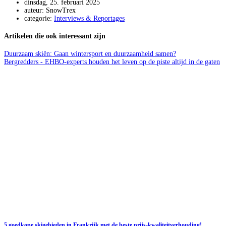
dinsdag, 25. februari 2025
auteur: SnowTrex
categorie:
Interviews & Reportages
Artikelen die ook interessant zijn
Duurzaam skiën: Gaan wintersport en duurzaamheid samen?
Bergredders - EHBO-experts houden het leven op de piste altijd in de gaten
5 goedkope skigebieden in Frankrijk met de beste prijs-kwaliteitverhouding!