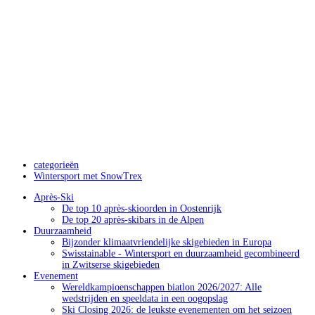
categorieën
Wintersport met SnowTrex
Après-Ski
De top 10 après-skioorden in Oostenrijk
De top 20 après-skibars in de Alpen
Duurzaamheid
Bijzonder klimaatvriendelijke skigebieden in Europa
Swisstainable - Wintersport en duurzaamheid gecombineerd
in Zwitserse skigebieden
Evenement
Wereldkampioenschappen biatlon 2026/2027: Alle
wedstrijden en speeldata in een oogopslag
Ski Closing 2026: de leukste evenementen om het seizoen