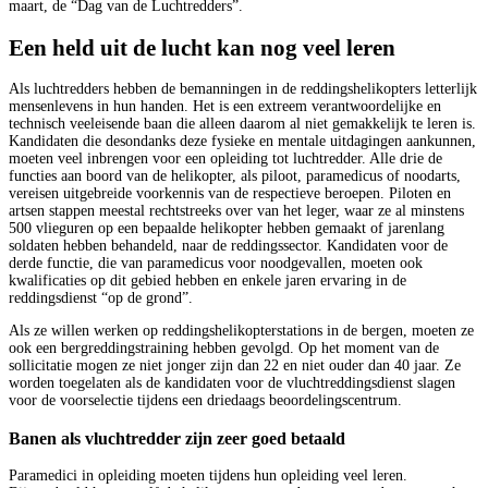
maart, de “Dag van de Luchtredders”.
Een held uit de lucht kan nog veel leren
Als luchtredders hebben de bemanningen in de reddingshelikopters letterlijk
mensenlevens in hun handen. Het is een extreem verantwoordelijke en
technisch veeleisende baan die alleen daarom al niet gemakkelijk te leren is.
Kandidaten die desondanks deze fysieke en mentale uitdagingen aankunnen,
moeten veel inbrengen voor een opleiding tot luchtredder. Alle drie de
functies aan boord van de helikopter, als piloot, paramedicus of noodarts,
vereisen uitgebreide voorkennis van de respectieve beroepen. Piloten en
artsen stappen meestal rechtstreeks over van het leger, waar ze al minstens
500 vlieguren op een bepaalde helikopter hebben gemaakt of jarenlang
soldaten hebben behandeld, naar de reddingssector. Kandidaten voor de
derde functie, die van paramedicus voor noodgevallen, moeten ook
kwalificaties op dit gebied hebben en enkele jaren ervaring in de
reddingsdienst “op de grond”.
Als ze willen werken op reddingshelikopterstations in de bergen, moeten ze
ook een bergreddingstraining hebben gevolgd. Op het moment van de
sollicitatie mogen ze niet jonger zijn dan 22 en niet ouder dan 40 jaar. Ze
worden toegelaten als de kandidaten voor de vluchtreddingsdienst slagen
voor de voorselectie tijdens een driedaags beoordelingscentrum.
Banen als vluchtredder zijn zeer goed betaald
Paramedici in opleiding moeten tijdens hun opleiding veel leren.