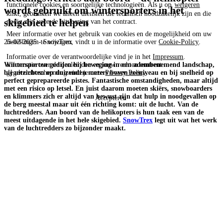
functionele cookies en soortgelijke technologieën. Als u op
weigeren
wordt gebruikt om wintersporters in het
klikt, gebruiken we alleen diensten die technisch noodzakelijk zijn en die
skigebied te helpen
nodig zijn voor de uitvoering van het contract.
Meer informatie over het gebruik van cookies en de mogelijkheid om uw
instellingen te wijzigen, vindt u in de informatie over
Cookie-Policy
.
25-02-2025 - SnowTrex
Informatie over de verantwoordelijke vind je in het
Impressum
.
Informatie over de doeleinden en jouw rechten omtrent
Wintersporten gedijen bij beweging in een adembenemend landschap,
gegevensbescherming vind je onze
Privacy Policy
.
bij uitzichten op duizenden meters boven zeeniveau en bij snelheid op
perfect geprepareerde pistes. Fantastische omstandigheden, maar altijd
met een risico op letsel. En juist daarom moeten skiërs, snowboarders
en klimmers zich er altijd van bewust zijn dat hulp in noodgevallen op
Accepteren
de berg meestal maar uit één richting komt: uit de lucht. Van de
luchtredders. Aan boord van de helikopters is hun taak een van de
meest uitdagende in het hele skigebied.
SnowTrex
legt uit wat het werk
van de luchtredders zo bijzonder maakt.