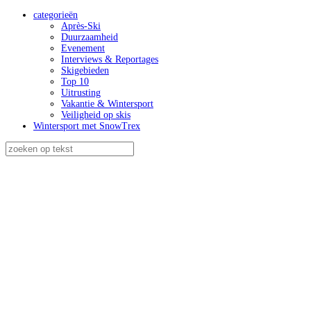
categorieën
Après-Ski
Duurzaamheid
Evenement
Interviews & Reportages
Skigebieden
Top 10
Uitrusting
Vakantie & Wintersport
Veiligheid op skis
Wintersport met SnowTrex