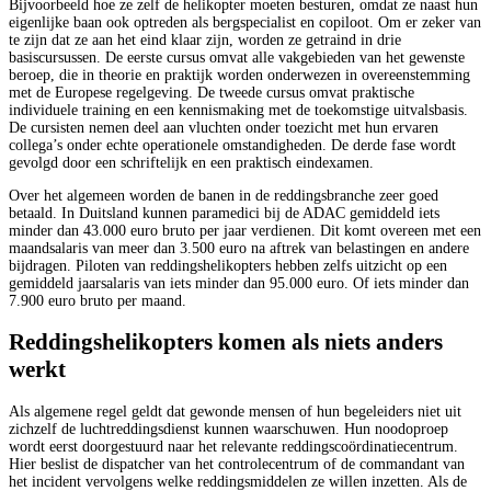
Bijvoorbeeld hoe ze zelf de helikopter moeten besturen, omdat ze naast hun
eigenlijke baan ook optreden als bergspecialist en copiloot. Om er zeker van
te zijn dat ze aan het eind klaar zijn, worden ze getraind in drie
basiscursussen. De eerste cursus omvat alle vakgebieden van het gewenste
beroep, die in theorie en praktijk worden onderwezen in overeenstemming
met de Europese regelgeving. De tweede cursus omvat praktische
individuele training en een kennismaking met de toekomstige uitvalsbasis.
De cursisten nemen deel aan vluchten onder toezicht met hun ervaren
collega’s onder echte operationele omstandigheden. De derde fase wordt
gevolgd door een schriftelijk en een praktisch eindexamen.
Over het algemeen worden de banen in de reddingsbranche zeer goed
betaald. In Duitsland kunnen paramedici bij de ADAC gemiddeld iets
minder dan 43.000 euro bruto per jaar verdienen. Dit komt overeen met een
maandsalaris van meer dan 3.500 euro na aftrek van belastingen en andere
bijdragen. Piloten van reddingshelikopters hebben zelfs uitzicht op een
gemiddeld jaarsalaris van iets minder dan 95.000 euro. Of iets minder dan
7.900 euro bruto per maand.
Reddingshelikopters komen als niets anders
werkt
Als algemene regel geldt dat gewonde mensen of hun begeleiders niet uit
zichzelf de luchtreddingsdienst kunnen waarschuwen. Hun noodoproep
wordt eerst doorgestuurd naar het relevante reddingscoördinatiecentrum.
Hier beslist de dispatcher van het controlecentrum of de commandant van
het incident vervolgens welke reddingsmiddelen ze willen inzetten. Als de