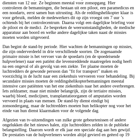
diensten van 12 uur. Ze beginnen meestal voor zonsopgang. Hier
controleren de bemanningen, die bestaan uit een piloot, een paramedicus en
een noodarts, eerst samen hun uitrusting. Als de reddingshelikopter klaar is
voor gebruik, melden de medewerkers dit op zijn vroegst om 7 uur ’s
ochtends bij het controlecentrum. Daarna volgt een dagelijkse briefing voor
de piloot en de medici. Ze bespreken de weersomstandigheden, de medische
apparatuur aan boord en welke andere dagelijkse taken naast de missies
moeten worden uitgevoerd.
Dan begint de stand-by periode. Hier wachten de bemanningen op missies,
die zijn onderverdeeld in drie verschillende soorten. De zogenaamde
primaire missie is het vervoer van de spoedarts (en de spoedeisende
hulpverlener) naar een patiënt die levensreddende maatregelen nodig heeft
na een ongeval of als gevolg van een ziekte. Ter plaatse moeten de
luchtredders de gewonde persoon dan “fit for transport” maken en
voorzichtig in de lucht naar een ziekenhuis vervoeren voor behandeling. Bij
secundaire missies moeten de reddingshelikopterbemanningen meestal
intensive care patiënten van het ene ziekenhuis naar het andere overbrengen.
Iets zeldzamer, maar niet minder belangrijk, zijn de
tertiaire missies,
waarbij bloed, medicijnen, transplantatieorganen of amputaties worden
vervoerd in plaats van mensen. De stand-by dienst eindigt bij
zonsondergang, maar de luchtredders moeten hun helikopter nog voor het
einde van hun dienst klaarmaken voor de volgende dag.
Afgezien van tv-uitzendingen van zulke grote gebeurtenissen of andere
ongelukken die het nieuws halen, zijn luchtredders zelden in de publieke
belangstelling. Daarom wordt er elk jaar een speciale dag aan hen gewijd.
De prestaties van de hulpverleners worden altijd gevierd en geëerd op 19