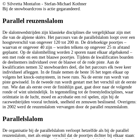
© Silvretta Montafon - Stefan-Michael Kothner
Bij de snowboardcross is actie gegarandeerd.
Parallel reuzenslalom
De slalomwedstrijden zijn klassieke disciplines die vergelijkbaar zijn met
die van de alpiene skiërs. Het parcours van de parallelslalom loopt over een
hoogteverschil van ongeveer 120 tot 200 m. De driehoekige poortjes –
waarvan er ongeveer 40 zijn – worden telkens op ongeveer 25 m afstand
geplaatst. Op de slalomhelling worden 2 sporen naast elkaar afgebakend –
een met rode en een met blauwe poortjes. Tijdens de kwalificaties boarden
de deelnemers individueel over de blauwe of de rode piste. Aan de
kwalificaties nemen 32 snowboarders deel, die het parcours elk twee keer
individueel afleggen. In de finale nemen de beste 16 het tegen elkaar op
volgens het knock-outsysteem, in twee runs. Na de eerste run wordt van
piste gewisseld. In de tweede run wordt gestart met het verschil uit de eerste
run. Wie dan als eerste over de finishlijn gaat, gaat door naar de volgende
ronde of wint uiteindelijk. In tegenstelling tot de freestyledisciplines, waar
oriëntatie in de lucht, moed en acrobatie een rol spelen, zijn bij de
racewedstrijden vooral techniek, snelheid en zenuwen beslissend. Overigens:
in 2002 werd de reuzenslalom vervangen door de parallel reuzenslalom.
Parallelslalom
De organisatie bij de parallelslalom verloopt hetzelfde als bij de parallel
reuzenslalom, met als enige verschil dat de poortjes dichter bij elkaar staan: