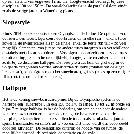
op een afstand van ongeveer 12 m. Het hoogteverschil bedraagt bij deze
discipline 100 tot 150 m. De wereldbekerfinale in de parallelslalom vindt
zoals de vorige jaren in Winterberg plaats.
Slopestyle
Sinds 2014 is ook slopestyle een Olympische discipline. De opdracht voor
de riders: een freestyleparcours doorkruisen en in elke run – telkens twee
zowel in de kwalificaties als in de finale, enkel de beste run telt – zo veel
mogelijk elementen, van jumps tot andere trucs integreren en verschillende
obstakels met elkaar combineren. Vervolgens beoordeelt een jury de trucs
op uitvoering, technische moeilijkheid, hoogte, verte en zuiverheid – net
zoals bij de discipline halfpipe. De freestyle trucs kunnen grofweg in de
volgende categorieën worden onderverdeeld: spins (rotaties om de eigen
lichaamsas), grabs (grepen om het snowboard), grinds (trucs op een rail), en
flips (rotaties om de horizontale as).
Halfpipe
Het is de koning snowboarddiscipline. Bij de Olympische spelen is de
halfpipe een “superpipe”. In een 150 tot 170 m lange, 19 tot 22 m brede en
bijna 7 m hoge halfpipe is het de bedoeling om van de ene naar de andere
kant te snowboarden en je over de coping, de bovenste rand van de
halfpipe, te katapulteren en verschillende trucs zoals acrobatische jumps,
spins, handstanden en salto’s uit te voeren. Dat alles wordt dan beoordeeld
door zes juryleden. De belangrijke criteria: de hoogte van de jumps, de
moeilijkheidsgraad, de techniek, de variatie en de style.