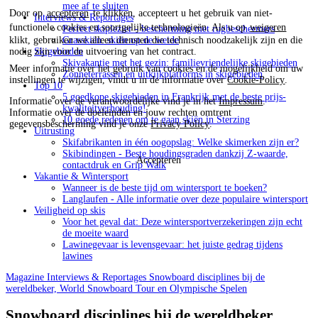
mee af te sluiten
Door op
accepteren
te klikken, accepteert u het gebruik van niet-
Interviews & Reportages
functionele cookies en soortgelijke technologieën. Als u op
weigeren
Perfect skiplezier - bescherming met rugbeschermers
klikt, gebruiken we alleen diensten die technisch noodzakelijk zijn en die
Grasskiën: skiën op de weide
nodig zijn voor de uitvoering van het contract.
Skigebieden
Skivakantie met het gezin: familievriendelijke skigebieden
Meer informatie over het gebruik van cookies en de mogelijkheid om uw
Zonneterrassen en uitkijkplatforms in skigebieden
instellingen te wijzigen, vindt u in de informatie over
Cookie-Policy
.
Top 10
5 goedkope skigebieden in Frankrijk met de beste prijs-
Informatie over de verantwoordelijke vind je in het
Impressum
.
kwaliteitverhouding!
Informatie over de doeleinden en jouw rechten omtrent
10 goede redenen om te gaan skiën in Sterzing
gegevensbescherming vind je onze
Privacy Policy
.
Uitrusting
Skifabrikanten in één oogopslag: Welke skimerken zijn er?
Skibindingen - Beste houdingsgraden dankzij Z-waarde,
Accepteren
contactdruk en Grip Walk
Vakantie & Wintersport
Wanneer is de beste tijd om wintersport te boeken?
Langlaufen - Alle informatie over deze populaire wintersport
Veiligheid op skis
Voor het geval dat: Deze wintersportverzekeringen zijn echt
de moeite waard
Lawinegevaar is levensgevaar: het juiste gedrag tijdens
lawines
Magazine
Interviews & Reportages
Snowboard disciplines bij de
wereldbeker, World Snowboard Tour en Olympische Spelen
Snowboard disciplines bij de wereldbeker,