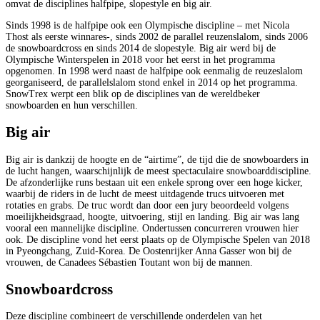
omvat de disciplines halfpipe, slopestyle en big air.
Sinds 1998 is de halfpipe ook een Olympische discipline – met Nicola
Thost als eerste winnares-, sinds 2002 de parallel reuzenslalom, sinds 2006
de snowboardcross en sinds 2014 de slopestyle. Big air werd bij de
Olympische Winterspelen in 2018 voor het eerst in het programma
opgenomen. In 1998 werd naast de halfpipe ook eenmalig de reuzeslalom
georganiseerd, de parallelslalom stond enkel in 2014 op het programma.
SnowTrex werpt een blik op de disciplines van de wereldbeker
snowboarden en hun verschillen.
Big air
Big air is dankzij de hoogte en de “airtime”, de tijd die de snowboarders in
de lucht hangen, waarschijnlijk de meest spectaculaire snowboarddiscipline.
De afzonderlijke runs bestaan uit een enkele sprong over een hoge kicker,
waarbij de riders in de lucht de meest uitdagende trucs uitvoeren met
rotaties en grabs. De truc wordt dan door een jury beoordeeld volgens
moeilijkheidsgraad, hoogte, uitvoering, stijl en landing. Big air was lang
vooral een mannelijke discipline. Ondertussen concurreren vrouwen hier
ook. De discipline vond het eerst plaats op de Olympische Spelen van 2018
in Pyeongchang, Zuid-Korea. De Oostenrijker Anna Gasser won bij de
vrouwen, de Canadees Sébastien Toutant won bij de mannen.
Snowboardcross
Deze discipline combineert de verschillende onderdelen van het