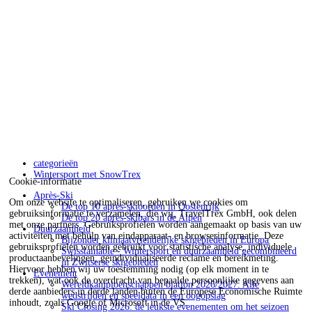
categorieën
Wintersport met SnowTrex
Cookie-informatie
Après-Ski
Om onze website te optimaliseren, gebruiken we cookies om
De top 10 après-skioorden in Oostenrijk
gebruiksinformatie te verzamelen, die wij, TravelTrex GmbH, ook delen
De top 20 après-skibars in de Alpen
met onze partners. Gebruiksprofielen worden aangemaakt op basis van uw
Duurzaamheid
activiteiten met behulp van eindapparaat- en browserinformatie. Deze
Bijzonder klimaatvriendelijke skigebieden in Europa
gebruiksprofielen worden gebruikt voor statistische analyse, individuele
Swisstainable - Wintersport en duurzaamheid gecombineerd
productaanbevelingen, geïndividualiseerde reclame en bereikmeting.
in Zwitserse skigebieden
Hiervoor hebben wij uw toestemming nodig (op elk moment in te
Evenement
trekken), wat ook de overdracht van bepaalde persoonlijke gegevens aan
Wereldkampioenschappen biatlon 2026/2027: Alle
derde aanbieders in derde landen buiten de Europese Economische Ruimte
wedstrijden en speeldata in een oogopslag
inhoudt, zoals Google of Microsoft in de VS.
Ski Closing 2026: de leukste evenementen om het seizoen