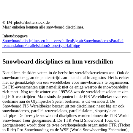
© IM_photo/shutterstock.de
Maar enkelen kennen alle snowboard disciplines.
Inhoudsopgave
Snowboard disciplines en hun verschillen
Big air
Snowboardcross
Parallel
reuzenslalom
Parallelslalom
Slopestyle
Halfpipe
Snowboard disciplines en hun verschillen
Niet alleen de skiërs vatten in de herfst het wereldbekerseizoen aan. Ook de
snowboarders gaan de puntenstrijd aan – en dat al in augustus. Het is echter
niet zo gemakkelijk om een wereldbeker voor snowboarders te organiseren.
De FIS-evenementen zijn namelijk niet de enige waarop de snowboardelite
zich meet. Nog tot de winter van 1997/98 was de wereldelite zelden te zien
bij FIS-wedstrijden. Maar sinds de punten in de FIS Wereldbeker over een
deelname aan de Olympische Spelen beslissen, is dit veranderd. De
Snowboard FIS Wereldbeker bestaat uit zes disciplines: naast big air ook
snowboardcross, parallel reuzenslalom, parallelslalom, slopestyle en
halfpipe. De freestyle snowboard disciplines worden binnen de TTR World
Snowboard Tour georganiseerd. De TTR World Snowboard Tour, die
georganiseerd wordt door de twee overkoepelende organisaties TTR (Ticket
to Ride) Pro Snowboarding en de WSF (World Snowboarding Federation),