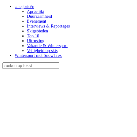
categorieën
Après-Ski
Duurzaamheid
Evenement
Interviews & Reportages
Skigebieden
Top 10
Uitrusting
Vakantie & Wintersport
Veiligheid op skis
Wintersport met SnowTrex