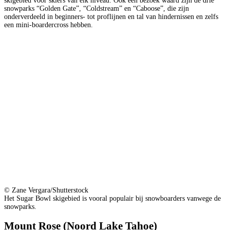
skigebied voor skiërs van elk niveau. Ook een bezoek waard zijn de drie
snowparks “Golden Gate”, “Coldstream” en “Caboose”, die zijn
onderverdeeld in beginners- tot proflijnen en tal van hindernissen en zelfs
een mini-boardercross hebben.
© Zane Vergara/Shutterstock
Het Sugar Bowl skigebied is vooral populair bij snowboarders vanwege de
snowparks.
Mount Rose (Noord Lake Tahoe)