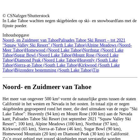
© CSNafzger/Shutterstock
In Lake Tahoe wachten negen skigebieden op ski- en snowboardfans met de
fijnste poeder.
Inhoudsopgave
Noord- en Zuidmeer van Tahoe
Palisades Tahoe Ski Resort – tot 2021
“Squaw Valley Ski Resort” (North Lake Tahoe)
Alpine Meadows (Noord-
Meer Tahoe)
Homewood (Noord Lake Tahoe)
Northstar (Noord Lake
Tahoe)
Sugar Bowl (Noord Lake Tahoe)
Mount Rose (Noord Lake
Tahoe)
Diamond Peak (Noord Lake Tahoe)
Heavenly (South Lake
Tahoe)
Sierra-at-Tahoe (South Lake Tahoe)
Kirkwood (South Lake
Tahoe)
Bijzondere bestemming (South Lake Tahoe)
Tip
Noord- en Zuidmeer van Tahoe
Het meer van ongeveer 500 km² vormt de natuurlijke grens tussen de staten
Californië in het westen en Nevada in het oosten. In totaal zijn er negen
skigebieden gegroepeerd rond het meer, die deel uitmaken van de regio “Ski
Lake Tahoe”: Heavenly (94 km) en Mount Rose (100 km) aan de Nevada
kant; Palisades Tahoe Ski Resort (tot september 2021 “Squaw Valley Ski
Resort”; 100 km), Alpine Meadows (100 km), Northstar (97 km),
Kirkwood (65 km), Sierra-at-Tahoe (46 km), Sugar Bowl (90 km),
Homewood Mountain (20 km) en Diamond Peak (30 km) in Californië.
Zo’n groot gebied met zoveel skigebieden moet verstandig worden