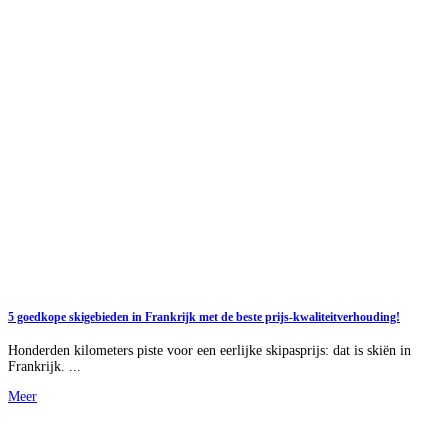
5 goedkope skigebieden in Frankrijk met de beste prijs-kwaliteitverhouding!
Honderden kilometers piste voor een eerlijke skipasprijs: dat is skiën in
Frankrijk. ...
Meer