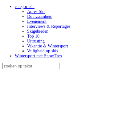
categorieën
Après-Ski
Duurzaamheid
Evenement
Interviews & Reportages
Skigebieden
Top 10
Uitrusting
Vakantie & Wintersport
Veiligheid op skis
Wintersport met SnowTrex