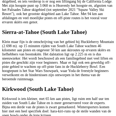
skigebied, en iets verderop is er nog een liftingang bij de California Lodge.
Met zijn hoogste punt op 3.060 m is Heavenly het hoogste en, afgezien van
het Palisades Tahoe skigebied (tot september 2021 “Squaw Valley Ski
Resort”), ook het grootste skigebied aan Lake Tahoe. Met 94 km aan
afdalingen en veel moeilijke pistes en off-piste routes is het vooral voor
ervaren skiërs een genot.
Sierra-at-Tahoe (South Lake Tahoe)
Klein maar fijn is de omschrijving van het gebied bij Huckleberry Mountain
(2.698 m). op 15 minuten rijden van South Lake Tahoe wachten 46
kilometer aan pistes en ongeveer 50 km aan skiroutes op ervaren skiërs en
liefhebbers van boomskiën. Het dalstation ligt op 2.225 m en is dus
sneeuwzeker. Het wordt beschouwd als een familiegebied met veel liften en
pistes die geschikt zijn voor beginners. Maar er ligt ook een geweldig off-
piste gebied te wachten op off-piste fans in de Huckleberry Bowl. Een
hoogtepunt is het Star Wars Snowpark, waar Yoda de freestyle beginners
verwelkomt en de hindernissen zijn ontworpen in het thema van de
beroemde ruimtesaga.
Kirkwood (South Lake Tahoe)
Kirkwood is iets kleiner, met 65 km aan pistes, ligt ruim een half uur ten
zuiden van South Lake Tahoe en is meer gereserveerd voor de experts.
Bijna een derde van de pistes is zwart gemarkeerd. Wintersporters komen
hier met een heel specifiek doel: hara-kiri-runs op de steile wanden van de
open bowls onder de knie krijgen.