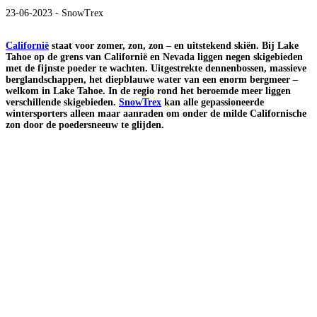
23-06-2023 - SnowTrex
Californië
staat voor zomer, zon, zon – en uitstekend skiën. Bij Lake
Tahoe op de grens van Californië en Nevada liggen negen skigebieden
met de fijnste poeder te wachten. Uitgestrekte dennenbossen, massieve
berglandschappen, het diepblauwe water van een enorm bergmeer –
welkom in Lake Tahoe. In de regio rond het beroemde meer liggen
verschillende skigebieden.
SnowTrex
kan alle gepassioneerde
wintersporters alleen maar aanraden om onder de milde Californische
zon door de poedersneeuw te glijden.