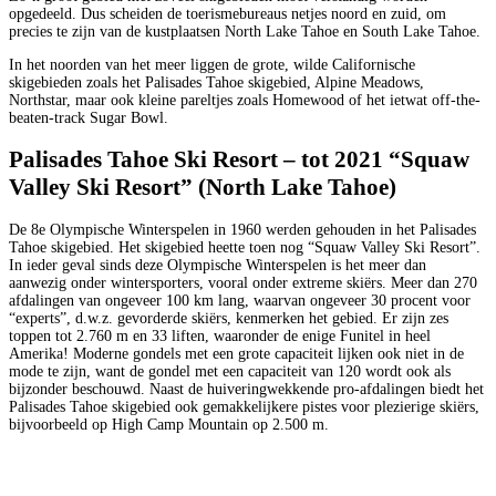
opgedeeld. Dus scheiden de toerismebureaus netjes noord en zuid, om
precies te zijn van de kustplaatsen North Lake Tahoe en South Lake Tahoe.
In het noorden van het meer liggen de grote, wilde Californische
skigebieden zoals het Palisades Tahoe skigebied, Alpine Meadows,
Northstar, maar ook kleine pareltjes zoals Homewood of het ietwat off-the-
beaten-track Sugar Bowl.
Palisades Tahoe Ski Resort – tot 2021 “Squaw
Valley Ski Resort” (North Lake Tahoe)
De 8e Olympische Winterspelen in 1960 werden gehouden in het Palisades
Tahoe skigebied. Het skigebied heette toen nog “Squaw Valley Ski Resort”.
In ieder geval sinds deze Olympische Winterspelen is het meer dan
aanwezig onder wintersporters, vooral onder extreme skiërs. Meer dan 270
afdalingen van ongeveer 100 km lang, waarvan ongeveer 30 procent voor
“experts”, d.w.z. gevorderde skiërs, kenmerken het gebied. Er zijn zes
toppen tot 2.760 m en 33 liften, waaronder de enige Funitel in heel
Amerika! Moderne gondels met een grote capaciteit lijken ook niet in de
mode te zijn, want de gondel met een capaciteit van 120 wordt ook als
bijzonder beschouwd. Naast de huiveringwekkende pro-afdalingen biedt het
Palisades Tahoe skigebied ook gemakkelijkere pistes voor plezierige skiërs,
bijvoorbeeld op High Camp Mountain op 2.500 m.