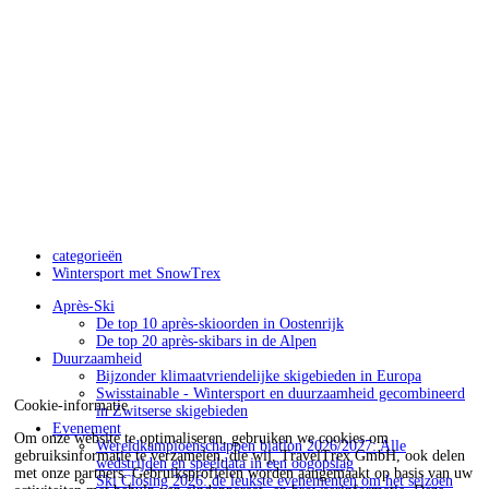
categorieën
Wintersport met SnowTrex
Après-Ski
De top 10 après-skioorden in Oostenrijk
De top 20 après-skibars in de Alpen
Duurzaamheid
Bijzonder klimaatvriendelijke skigebieden in Europa
Swisstainable - Wintersport en duurzaamheid gecombineerd
Cookie-informatie
in Zwitserse skigebieden
Evenement
Om onze website te optimaliseren, gebruiken we cookies om
Wereldkampioenschappen biatlon 2026/2027: Alle
gebruiksinformatie te verzamelen, die wij, TravelTrex GmbH, ook delen
wedstrijden en speeldata in een oogopslag
met onze partners. Gebruiksprofielen worden aangemaakt op basis van uw
Ski Closing 2026: de leukste evenementen om het seizoen