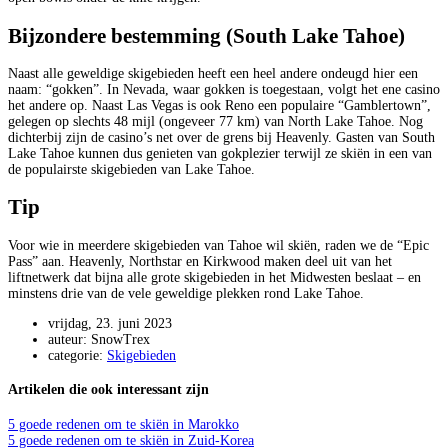
Bijzondere bestemming (South Lake Tahoe)
Naast alle geweldige skigebieden heeft een heel andere ondeugd hier een
naam: “gokken”. In Nevada, waar gokken is toegestaan, volgt het ene casino
het andere op. Naast Las Vegas is ook Reno een populaire “Gamblertown”,
gelegen op slechts 48 mijl (ongeveer 77 km) van North Lake Tahoe. Nog
dichterbij zijn de casino’s net over de grens bij Heavenly. Gasten van South
Lake Tahoe kunnen dus genieten van gokplezier terwijl ze skiën in een van
de populairste skigebieden van Lake Tahoe.
Tip
Voor wie in meerdere skigebieden van Tahoe wil skiën, raden we de “Epic
Pass” aan. Heavenly, Northstar en Kirkwood maken deel uit van het
liftnetwerk dat bijna alle grote skigebieden in het Midwesten beslaat – en
minstens drie van de vele geweldige plekken rond Lake Tahoe.
vrijdag, 23. juni 2023
auteur: SnowTrex
categorie:
Skigebieden
Artikelen die ook interessant zijn
5 goede redenen om te skiën in Marokko
5 goede redenen om te skiën in Zuid-Korea