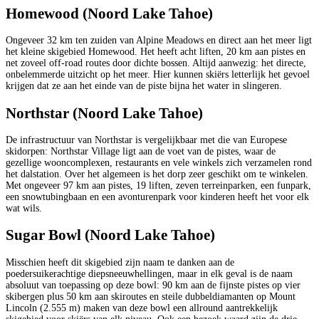
Homewood (Noord Lake Tahoe)
Ongeveer 32 km ten zuiden van Alpine Meadows en direct aan het meer ligt
het kleine skigebied Homewood. Het heeft acht liften, 20 km aan pistes en
net zoveel off-road routes door dichte bossen. Altijd aanwezig: het directe,
onbelemmerde uitzicht op het meer. Hier kunnen skiërs letterlijk het gevoel
krijgen dat ze aan het einde van de piste bijna het water in slingeren.
Northstar (Noord Lake Tahoe)
De infrastructuur van Northstar is vergelijkbaar met die van Europese
skidorpen: Northstar Village ligt aan de voet van de pistes, waar de
gezellige wooncomplexen, restaurants en vele winkels zich verzamelen rond
het dalstation. Over het algemeen is het dorp zeer geschikt om te winkelen.
Met ongeveer 97 km aan pistes, 19 liften, zeven terreinparken, een funpark,
een snowtubingbaan en een avonturenpark voor kinderen heeft het voor elk
wat wils.
Sugar Bowl (Noord Lake Tahoe)
Misschien heeft dit skigebied zijn naam te danken aan de
poedersuikerachtige diepsneeuwhellingen, maar in elk geval is de naam
absoluut van toepassing op deze bowl: 90 km aan de fijnste pistes op vier
skibergen plus 50 km aan skiroutes en steile dubbeldiamanten op Mount
Lincoln (2.555 m) maken van deze bowl een allround aantrekkelijk