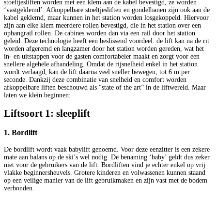
stoeltjesliften worden met een klem aan de kabel bevestigd, ze worden
‘vastgeklemd’. Afkoppelbare stoeltjesliften en gondelbanen zijn ook aan de
kabel geklemd, maar kunnen in het station worden losgekoppeld. Hiervoor
zijn aan elke klem meerdere rollen bevestigd, die in het station over een
ophangrail rollen. De cabines worden dan via een rail door het station
geleid. Deze technologie heeft een beslissend voordeel: de lift kan na de rit
worden afgeremd en langzamer door het station worden gereden, wat het
in- en uitstappen voor de gasten comfortabeler maakt en zorgt voor een
snellere algehele afhandeling. Omdat de rijsnelheid enkel in het station
wordt verlaagd, kan de lift daarna veel sneller bewegen, tot 6 m per
seconde. Dankzij deze combinatie van snelheid en comfort worden
afkoppelbare liften beschouwd als “state of the art” in de liftwereld. Maar
laten we klein beginnen:
Liftsoort 1: sleeplift
1. Bordlift
De bordlift wordt vaak babylift genoemd. Voor deze eenzitter is een zekere
mate aan balans op de ski’s wel nodig. De benaming ‘baby’ geldt dus zeker
niet voor de gebruikers van de lift. Bordliften vind je echter enkel op vrij
vlakke beginnersheuvels. Grotere kinderen en volwassenen kunnen staand
op een veilige manier van de lift gebruikmaken en zijn vast met de bodem
verbonden.