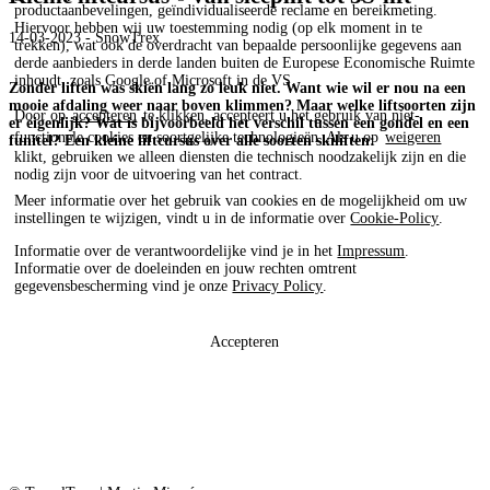
productaanbevelingen, geïndividualiseerde reclame en bereikmeting.
Hiervoor hebben wij uw toestemming nodig (op elk moment in te
14-03-2023 - SnowTrex
trekken), wat ook de overdracht van bepaalde persoonlijke gegevens aan
derde aanbieders in derde landen buiten de Europese Economische Ruimte
inhoudt, zoals Google of Microsoft in de VS.
Zonder liften was skiën lang zo leuk niet. Want wie wil er nou na een
mooie afdaling weer naar boven klimmen? Maar welke liftsoorten zijn
Door op
accepteren
te klikken, accepteert u het gebruik van niet-
er eigenlijk? Wat is bijvoorbeeld het verschil tussen een gondel en een
functionele cookies en soortgelijke technologieën. Als u op
weigeren
funitel? Een kleine liftcursus over alle soorten skiliften:
klikt, gebruiken we alleen diensten die technisch noodzakelijk zijn en die
nodig zijn voor de uitvoering van het contract.
Meer informatie over het gebruik van cookies en de mogelijkheid om uw
instellingen te wijzigen, vindt u in de informatie over
Cookie-Policy
.
Informatie over de verantwoordelijke vind je in het
Impressum
.
Informatie over de doeleinden en jouw rechten omtrent
gegevensbescherming vind je onze
Privacy Policy
.
Accepteren