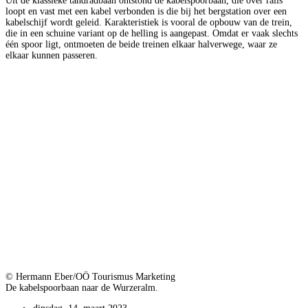
Uit de klassieke tandradbaan ontstond de kabelspoorbaan, die over rails
loopt en vast met een kabel verbonden is die bij het bergstation over een
kabelschijf wordt geleid. Karakteristiek is vooral de opbouw van de trein,
die in een schuine variant op de helling is aangepast. Omdat er vaak slechts
één spoor ligt, ontmoeten de beide treinen elkaar halverwege, waar ze
elkaar kunnen passeren.
© Hermann Eber/OÖ Tourismus Marketing
De kabelspoorbaan naar de Wurzeralm.