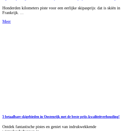
Honderden kilometers piste voor een eerlijke skipasprijs: dat is skiën in
Frankrijk. ...
Meer
5 betaalbare skigebieden in Oostenrijk met de beste prijs-kwaliteitverhouding!
Ontdek fantastische pistes en geniet van indrukwekkende