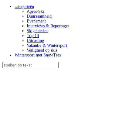
categorieën
Après-Ski
Duurzaamheid
Evenement
Interviews & Reportages
Skigebieden
Top 10
Uitrusting
Vakantie & Wintersport
Veiligheid op skis
Wintersport met SnowTrex