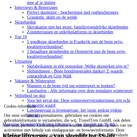
mee af te sluiten
Interviews & Reportages
Perfect skiplezier - bescherming met rugbeschermers
Grasskiën: skiën op de weide
Skigebieden
Skivakantie met het gezin: familievriendelijke skigebieden
Zonneterrassen en uitkijkplatforms in skigebieden
Top 10
5 goedkope skigebieden in Frankrijk met de beste prijs-
kwaliteitverhouding!
5 betaalbare skigebieden in Oostenrijk met de beste prijs-
kwaliteitverhouding!
Uitrusting
Skifabrikanten in één oogopslag: Welke skimerken zijn er?
Skibindingen - Beste houdingsgraden dankzij Z-waarde,
contactdruk en Grip Walk
Vakantie & Wintersport
Wanneer is de beste tijd om wintersport te boeken?
Langlaufen - Alle informatie over deze populaire wintersport
Veiligheid op skis
Voor het geval dat: Deze wintersportverzekeringen zijn echt
de moeite waard
Cookie-informatie
Lawinegevaar is levensgevaar: het juiste gedrag tijdens
lawines
Om onze website te optimaliseren, gebruiken we cookies om
gebruiksinformatie te verzamelen, die wij, TravelTrex GmbH, ook delen
Magazine
Skigebieden
Kleine liftcursus – van sleeplift tot 3S-lift
met onze partners. Gebruiksprofielen worden aangemaakt op basis van uw
activiteiten met behulp van eindapparaat- en browserinformatie. Deze
Kleine liftcursus – van sleeplift tot 3S-lift
gebruiksprofielen worden gebruikt voor statistische analyse, individuele