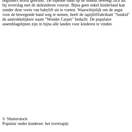
beginners wordt gebruikt. De lopende band op de bodem beweegt zich als
bij toverslag met de skikinderen vooruit. Bijna geen enkel kinderland kan
zonder deze vorm van babylift uit te voeten. Waarschijnlijk om de angst
voor de bewegende band weg te nemen, heeft de tapijtliftfabrikant “Sunkid”
de aantrekkelijkere naam “Wonder Carpet” bedacht. De populaire
assemblagelijnen zijn in bijna alle landen voor kinderen te vinden.
© Shutterstock
Populair onder kinderen: het tovertapijt.