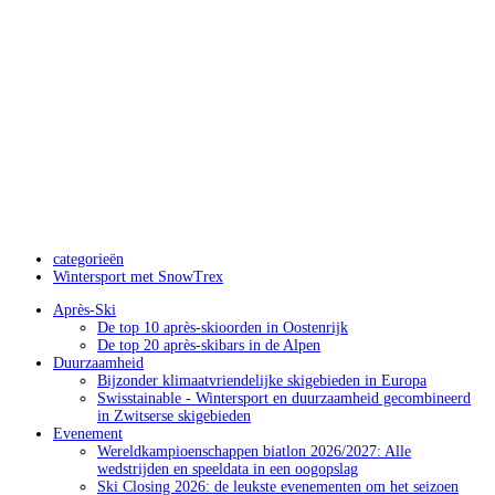
categorieën
Wintersport met SnowTrex
Après-Ski
De top 10 après-skioorden in Oostenrijk
De top 20 après-skibars in de Alpen
Duurzaamheid
Bijzonder klimaatvriendelijke skigebieden in Europa
Swisstainable - Wintersport en duurzaamheid gecombineerd
in Zwitserse skigebieden
Evenement
Wereldkampioenschappen biatlon 2026/2027: Alle
wedstrijden en speeldata in een oogopslag
Ski Closing 2026: de leukste evenementen om het seizoen