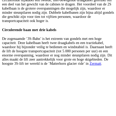
circulerende hijskabel een tweede, niet-bewegende draagkabel gebruikt om
een deel van het gewicht van de cabines te dragen. Het voordeel van de 2S
kabelbaan is de grotere overspanningen die mogelijk zijn, waardoor er
minder steunpilaren nodig zijn. Dubbele kabelbanen zijn bijna altijd gondels
die geschikt zijn voor tien tot vijftien personen, waardoor de
transportcapaciteit ook hoger is.
Circulerende baan met drie kabels
De zogenaamde ‘3S-Bahn’ is het extreem van gondels met een hoge
capaciteit. Deze kabelbaan heeft twee draagkabels en een tractiekabel,
waardoor hij bijzonder veilig te bedienen en windstabiel is. Daarnaast heeft
de lift de hoogste transportcapaciteit (tot 5.000 personen per uur) en een
enorme overspanning, waardoor er nog minder steunpilaren nodig zijn. Dit
alles maakt de lift zeer aantrekkelijk voor grote en hoge skigebieden. De
hoogste 3S-lift ter wereld is de ‘Matterhorn glacier ride’ in
Zermatt
.