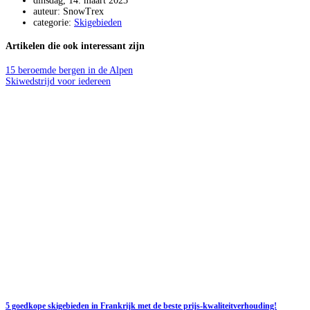
dinsdag, 14. maart 2023
auteur: SnowTrex
categorie:
Skigebieden
Artikelen die ook interessant zijn
15 beroemde bergen in de Alpen
Skiwedstrijd voor iedereen
5 goedkope skigebieden in Frankrijk met de beste prijs-kwaliteitverhouding!