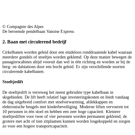
© Compagnie des Alpes
De beroemde pendelbaan Vanoise Express.
2. Baan met circulerend bedrijf
Cirkelbanen worden geleid door een eindeloos ronddraaiende kabel waaraan
meerdere gondels of stoeltjes worden geklemd. Op deze manier bewegen de
passagierscabines altijd vooruit dan wel in één richting en worden ze bij de
berg- en dalstations door een bocht geleid. Er zijn verschillende soorten
circulerende kabelbanen:
Stoeltjeslift
De stoeltjeslift is verreweg het meest gebruikte type kabelbaan in
skigebieden. De lift heeft relatief lage investeringskosten en biedt vandaag
de dag uitgebreid comfort met stoelverwarming, afdekkappen en
elektronische beugels met kinderbeveiliging. Moderne liften vervoeren tot
10 personen in één stoel en hebben een zeer hoge capaciteit. Kleinere
stoeltjesliften voor twee of vier personen worden permanent geklemd, de
grotere met acht of tien zitplaatsen kunnen worden losgekoppeld en zorgen
zo voor een hogere transportcapaciteit.