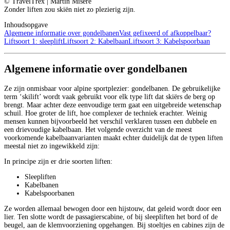
© TravelTrex | Martin Miseré
Zonder liften zou skiën niet zo plezierig zijn.
Inhoudsopgave
Algemene informatie over gondelbanen
Vast gefixeerd of afkoppelbaar?
Liftsoort 1: sleeplift
Liftsoort 2: Kabelbaan
Liftsoort 3: Kabelspoorbaan
Algemene informatie over gondelbanen
Ze zijn onmisbaar voor alpine sportplezier: gondelbanen. De gebruikelijke
term ‘skilift’ wordt vaak gebruikt voor elk type lift dat skiërs de berg op
brengt. Maar achter deze eenvoudige term gaat een uitgebreide wetenschap
schuil. Hoe groter de lift, hoe complexer de techniek erachter. Weinig
mensen kunnen bijvoorbeeld het verschil verklaren tussen een dubbele en
een drievoudige kabelbaan. Het volgende overzicht van de meest
voorkomende kabelbaanvarianten maakt echter duidelijk dat de typen liften
meestal niet zo ingewikkeld zijn:
In principe zijn er drie soorten liften:
Sleepliften
Kabelbanen
Kabelspoorbanen
Ze worden allemaal bewogen door een hijstouw, dat geleid wordt door een
lier. Ten slotte wordt de passagierscabine, of bij sleepliften het bord of de
beugel, aan de klemvoorziening opgehangen. Bij stoeltjes en cabines zijn de