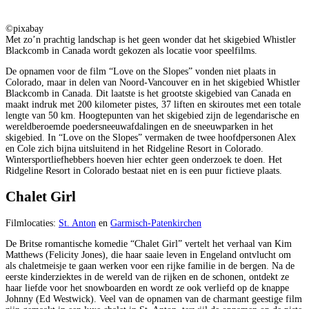
©pixabay
Met zo’n prachtig landschap is het geen wonder dat het skigebied Whistler
Blackcomb in Canada wordt gekozen als locatie voor speelfilms.
De opnamen voor de film “Love on the Slopes” vonden niet plaats in
Colorado, maar in delen van Noord-Vancouver en in het skigebied Whistler
Blackcomb in Canada. Dit laatste is het grootste skigebied van Canada en
maakt indruk met 200 kilometer pistes, 37 liften en skiroutes met een totale
lengte van 50 km. Hoogtepunten van het skigebied zijn de legendarische en
wereldberoemde poedersneeuwafdalingen en de sneeuwparken in het
skigebied. In “Love on the Slopes” vermaken de twee hoofdpersonen Alex
en Cole zich bijna uitsluitend in het Ridgeline Resort in Colorado.
Wintersportliefhebbers hoeven hier echter geen onderzoek te doen. Het
Ridgeline Resort in Colorado bestaat niet en is een puur fictieve plaats.
Chalet Girl
Filmlocaties:
St. Anton
en
Garmisch-Patenkirchen
De Britse romantische komedie “Chalet Girl” vertelt het verhaal van Kim
Matthews (Felicity Jones), die haar saaie leven in Engeland ontvlucht om
als chaletmeisje te gaan werken voor een rijke familie in de bergen. Na de
eerste kinderziektes in de wereld van de rijken en de schonen, ontdekt ze
haar liefde voor het snowboarden en wordt ze ook verliefd op de knappe
Johnny (Ed Westwick). Veel van de opnamen van de charmant geestige film