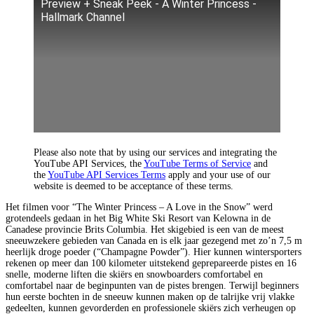
Preview + Sneak Peek - A Winter Princess -
Hallmark Channel
Please also note that by using our services and integrating the
YouTube API Services, the
YouTube Terms of Service
and
the
YouTube API Services Terms
apply and your use of our
website is deemed to be acceptance of these terms.
Het filmen voor “The Winter Princess – A Love in the Snow” werd
grotendeels gedaan in het Big White Ski Resort van Kelowna in de
Canadese provincie Brits Columbia. Het skigebied is een van de meest
sneeuwzekere gebieden van Canada en is elk jaar gezegend met zo’n 7,5 m
heerlijk droge poeder (“Champagne Powder”). Hier kunnen wintersporters
rekenen op meer dan 100 kilometer uitstekend geprepareerde pistes en 16
snelle, moderne liften die skiërs en snowboarders comfortabel en
comfortabel naar de beginpunten van de pistes brengen. Terwijl beginners
hun eerste bochten in de sneeuw kunnen maken op de talrijke vrij vlakke
gedeelten, kunnen gevorderden en professionele skiërs zich verheugen op