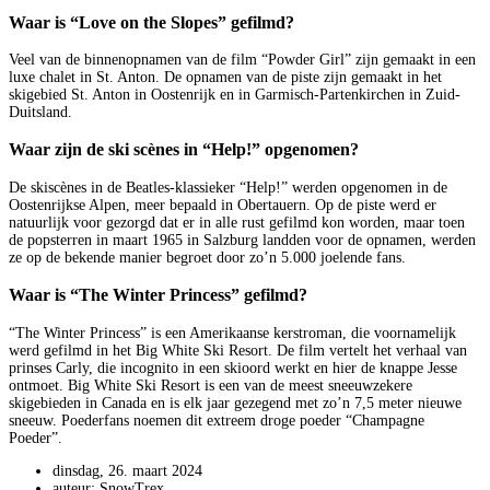
Waar is “Love on the Slopes” gefilmd?
Veel van de binnenopnamen van de film “Powder Girl” zijn gemaakt in een
luxe chalet in St. Anton. De opnamen van de piste zijn gemaakt in het
skigebied St. Anton in Oostenrijk en in Garmisch-Partenkirchen in Zuid-
Duitsland.
Waar zijn de ski scènes in “Help!” opgenomen?
De skiscènes in de Beatles-klassieker “Help!” werden opgenomen in de
Oostenrijkse Alpen, meer bepaald in Obertauern. Op de piste werd er
natuurlijk voor gezorgd dat er in alle rust gefilmd kon worden, maar toen
de popsterren in maart 1965 in Salzburg landden voor de opnamen, werden
ze op de bekende manier begroet door zo’n 5.000 joelende fans.
Waar is “The Winter Princess” gefilmd?
“The Winter Princess” is een Amerikaanse kerstroman, die voornamelijk
werd gefilmd in het Big White Ski Resort. De film vertelt het verhaal van
prinses Carly, die incognito in een skioord werkt en hier de knappe Jesse
ontmoet. Big White Ski Resort is een van de meest sneeuwzekere
skigebieden in Canada en is elk jaar gezegend met zo’n 7,5 meter nieuwe
sneeuw. Poederfans noemen dit extreem droge poeder “Champagne
Poeder”.
dinsdag, 26. maart 2024
auteur: SnowTrex