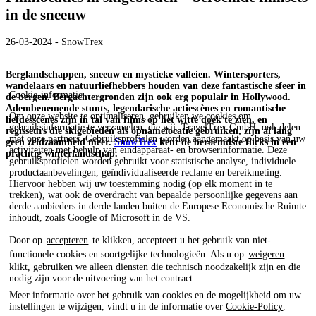
in de sneeuw
26-03-2024 - SnowTrex
Berglandschappen, sneeuw en mystieke valleien. Wintersporters,
wandelaars en natuurliefhebbers houden van deze fantastische sfeer in
Cookie-informatie
de bergen. Bergachtergronden zijn ook erg populair in Hollywood.
Adembenemende stunts, legendarische actiescènes en romantische
Om onze website te optimaliseren, gebruiken we cookies om
liefdesscènes zijn in tal van films op het witte doek te zien, en
gebruiksinformatie te verzamelen, die wij, TravelTrex GmbH, ook delen
regisseurs die skigebieden als opnamelocatie gebruiken, zijn al lang
met onze partners. Gebruiksprofielen worden aangemaakt op basis van uw
geen zeldzaamheid meer.
SnowTrex
kent de beroemdste flicks in een
activiteiten met behulp van eindapparaat- en browserinformatie. Deze
prachtig winterlandschap.
gebruiksprofielen worden gebruikt voor statistische analyse, individuele
productaanbevelingen, geïndividualiseerde reclame en bereikmeting.
Hiervoor hebben wij uw toestemming nodig (op elk moment in te
trekken), wat ook de overdracht van bepaalde persoonlijke gegevens aan
derde aanbieders in derde landen buiten de Europese Economische Ruimte
inhoudt, zoals Google of Microsoft in de VS.
Door op
accepteren
te klikken, accepteert u het gebruik van niet-
functionele cookies en soortgelijke technologieën. Als u op
weigeren
klikt, gebruiken we alleen diensten die technisch noodzakelijk zijn en die
nodig zijn voor de uitvoering van het contract.
Meer informatie over het gebruik van cookies en de mogelijkheid om uw
instellingen te wijzigen, vindt u in de informatie over
Cookie-Policy
.