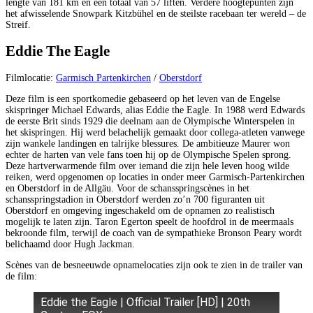
lengte van 181 km en een totaal van 57 liften. Verdere hoogtepunten zijn
het afwisselende Snowpark Kitzbühel en de steilste racebaan ter wereld – de
Streif.
Eddie The Eagle
Filmlocatie:
Garmisch Partenkirchen
/
Oberstdorf
Deze film is een sportkomedie gebaseerd op het leven van de Engelse
skispringer Michael Edwards, alias Eddie the Eagle. In 1988 werd Edwards
de eerste Brit sinds 1929 die deelnam aan de Olympische Winterspelen in
het skispringen. Hij werd belachelijk gemaakt door collega-atleten vanwege
zijn wankele landingen en talrijke blessures. De ambitieuze Maurer won
echter de harten van vele fans toen hij op de Olympische Spelen sprong.
Deze hartverwarmende film over iemand die zijn hele leven hoog wilde
reiken, werd opgenomen op locaties in onder meer Garmisch-Partenkirchen
en Oberstdorf in de Allgäu. Voor de schansspringscènes in het
schansspringstadion in Oberstdorf werden zo’n 700 figuranten uit
Oberstdorf en omgeving ingeschakeld om de opnamen zo realistisch
mogelijk te laten zijn. Taron Egerton speelt de hoofdrol in de meermaals
bekroonde film, terwijl de coach van de sympathieke Bronson Peary wordt
belichaamd door Hugh Jackman.
Scènes van de besneeuwde opnamelocaties zijn ook te zien in de trailer van
de film:
Eddie the Eagle | Official Trailer [HD] | 20th