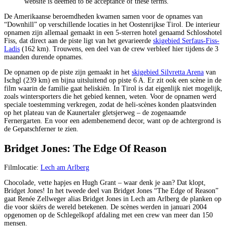
website is deemed to be acceptance of these terms.
De Amerikaanse beroemdheden kwamen samen voor de opnames van
“Downhill” op verschillende locaties in het Oostenrijkse Tirol. De interieur
opnamen zijn allemaal gemaakt in een 5-sterren hotel genaamd Schlosshotel
Fiss, dat direct aan de piste ligt van het gevarieerde
skigebied Serfaus-Fiss-
Ladis
(162 km). Trouwens, een deel van de crew verbleef hier tijdens de 3
maanden durende opnames.
De opnamen op de piste zijn gemaakt in het
skigebied Silvretta Arena
van
Ischgl (239 km) en bijna uitsluitend op piste 6 A. Er zit ook een scène in de
film waarin de familie gaat heliskiën. In Tirol is dat eigenlijk niet mogelijk,
zoals wintersporters die het gebied kennen, weten. Voor de opnamen werd
speciale toestemming verkregen, zodat de heli-scènes konden plaatsvinden
op het plateau van de Kaunertaler gletsjerweg – de zogenaamde
Fernergarten. En voor een adembenemend decor, want op de achtergrond is
de Gepatschferner te zien.
Bridget Jones: The Edge Of Reason
Filmlocatie:
Lech am Arlberg
Chocolade, vette hapjes en Hugh Grant – waar denk je aan? Dat klopt,
Bridget Jones! In het tweede deel van Bridget Jones “The Edge of Reason”
gaat Renée Zellweger alias Bridget Jones in Lech am Arlberg de planken op
die voor skiërs de wereld betekenen. De scènes werden in januari 2004
opgenomen op de Schlegelkopf afdaling met een crew van meer dan 150
mensen.