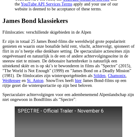
the
YouTube API Services Terms
apply and your use of our
website is deemed to be acceptance of these terms.
James Bond klassiekers
Filmlocaties: verschillende skigebieden in de Alpen
Er zijn in totaal 25 James Bond-films die wereldwijd grote populariteit
genieten en waarin onze bonafide held rent, vlucht, achtervolgt, spioneert of
flirt in zo’n beetje elke denkbare setting. De spectaculaire actiescènes zijn
ongeëvenaard en natuurlijk is de een of andere achtervolgingsscène in de
sneeuw niet te missen. De debonaire hartenbreker is natuurlijk een
uitstekend skiër en is op ski’s te bewonderen in films als “Spectre” (2015),
“The World is Not Enough” (1999) en “James Bond on a Deadly Mission”
(1981). De filmlocaties zijn wintersportgebieden als
Sölden
,
Chamonix
,
Weißensee
en
St. Anton
. SnowTrex heeft
hier
James Bond-films op een
rijtje gezet die wintersportactie op zijn best beloven.
Spectaculaire achtervolgingen voor een adembenemend Alpenlandschap zijn
niet ongewoon in Bondfilms als “Spectre”:
SPECTRE - Official Trailer - November 6