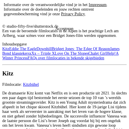
Informatie over de verantwoordelijke vind je in het
Impressum
.
Informatie over de doeleinden en jouw rechten omtrent
gegevensbescherming vind je onze
Privacy Policy
.
© studio-fifty-five/shutterstock.de
Accepteren
Een van de beroemde filmlocaties in de Alpen is het prachtige Lech am
Arlberg, waar scènes voor een Bridget Jones-film werden opgenomen.
Inhoudsopgave
Kitz
Eddie The Eagle
Downhill
Bridget Jones: The Edge Of Reason
James
Bond klassiekers
xXx – Triple X
Love On The Slopes
Chalet Girl
Help!
A
Winter Princess
FAQs over filmlocaties in bekende skigebieden
Kitz
Filmlocatie:
Kitzbühel
De dramaserie Kitz komt van Netflix en is een productie uit 2021. In slechts
een paar dagen tijd bestormde het eerste seizoen de top 10 van ’s werelds
grootste streamingprovider. Kitz is een Young Adult mysteriedrama dat zich
afspeelt in het chique skioord Kitzbühel. Hier komt de 19-jarige Lisi tijdens
haar werk als serveerster in aanraking met het leven van de hogere klasse,
en niet geheel zonder bijbedoelingen. De succesvolle influencer Vanessa was
de laatste persoon die Lisi’s broer Joseph zag voordat hij bij een ongeluk
om het leven kwam. Vanessa’s leven heeft sindsdien zijn gewone loop