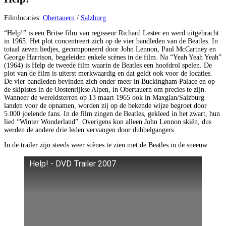
Filmlocaties:
Obertauern
/
Salzburg
“Help!” is een Britse film van regisseur Richard Lester en werd uitgebracht
in 1965. Het plot concentreert zich op de vier bandleden van de Beatles. In
totaal zeven liedjes, gecomponeerd door John Lennon, Paul McCartney en
George Harrison, begeleiden enkele scènes in de film. Na “Yeah Yeah Yeah”
(1964) is Help de tweede film waarin de Beatles een hoofdrol spelen. De
plot van de film is uiterst merkwaardig en dat geldt ook voor de locaties.
De vier bandleden bevinden zich onder meer in Buckingham Palace en op
de skipistes in de Oostenrijkse Alpen, in Obertauern om precies te zijn.
Wanneer de wereldsterren op 13 maart 1965 ook in Maxglan/Salzburg
landen voor de opnamen, worden zij op de bekende wijze begroet door
5.000 joelende fans. In de film zingen de Beatles, gekleed in het zwart, hun
lied “Winter Wonderland”. Overigens kon alleen John Lennon skiën, dus
werden de andere drie leden vervangen door dubbelgangers.
In de trailer zijn steeds weer scènes te zien met de Beatles in de sneeuw:
Help! - DVD Trailer 2007