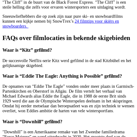
“The Cliff” in de buurt van de Black Forest Express. “The Cliff” is een
steile helling die zelfs voor ervaren wintersporters een uitdaging wordt.
Sneeuwliefhebbers die op zoek zijn naar pure ski- en snowboardfilms
kunnen een kijkje nemen bij SnowTrex’s
24 filmtips voor skiërs en
snowboarders.
FAQs over filmlocaties in bekende skigebieden
Waar is “Kitz” gefilmd?
De succesvolle Netflix-serie Kitz werd gefilmd in de stad Kitzbühel en het
gelijknamige skigebied.
Waar is “Eddie The Eagle: Anything is Possible” gefilmd?
De opnames van “Eddie The Eagle” vonden onder meer plaats in Garmisch-
Partenkirchen en Oberstorf in Allgäu. De film vertelt het verhaal van
Michael Edwards alias Eddie the Eagle, die in 1988 de eerste Brit sinds
1929 werd die aan de Olympische Winterspelen deelnam in het skispringen.
Omdat hij eerder metselaar dan beroepsatleet was en zijn techniek te wensen
overliet, won Eddies ambitie de harten van vele wintersportfans.
Waar is “Downhill” gefilmd?
“Downhill” is een Amerikaanse remake van het Zweedse familiedrama
“Force Majeure” en werd uitgebracht in 2020. Het grootste deel van de