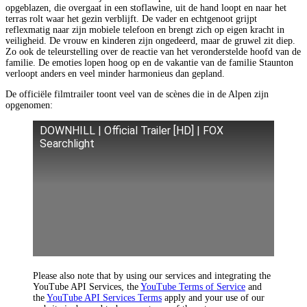
opgeblazen, die overgaat in een stoflawine, uit de hand loopt en naar het
terras rolt waar het gezin verblijft. De vader en echtgenoot grijpt
reflexmatig naar zijn mobiele telefoon en brengt zich op eigen kracht in
veiligheid. De vrouw en kinderen zijn ongedeerd, maar de gruwel zit diep.
Zo ook de teleurstelling over de reactie van het veronderstelde hoofd van de
familie. De emoties lopen hoog op en de vakantie van de familie Staunton
verloopt anders en veel minder harmonieus dan gepland.
De officiële filmtrailer toont veel van de scènes die in de Alpen zijn
opgenomen:
DOWNHILL | Official Trailer [HD] | FOX
Searchlight
Please also note that by using our services and integrating the
YouTube API Services, the
YouTube Terms of Service
and
the
YouTube API Services Terms
apply and your use of our