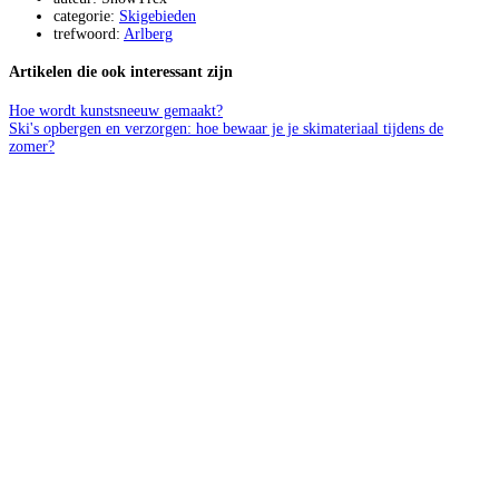
categorie:
Skigebieden
trefwoord:
Arlberg
Artikelen die ook interessant zijn
Hoe wordt kunstsneeuw gemaakt?
Ski's opbergen en verzorgen: hoe bewaar je je skimateriaal tijdens de
zomer?