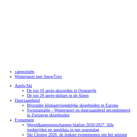
categorieën
Wintersport met SnowTrex
Après-Ski
De top 10 après-skioorden in Oostenrijk
De top 20 après-skibars in de Alpen
Duurzaamheid
Bijzonder klimaatvriendelijke skigebieden in Europa
Swisstainable - Wintersport en duurzaamheid gecombineerd
in Zwitserse skigebieden
Evenement
Wereldkampioenschappen biatlon 2026/2027: Alle
wedstrijden en speeldata in een oogopslag
Ski Closing 2026: de leukste evenementen om het seizoen