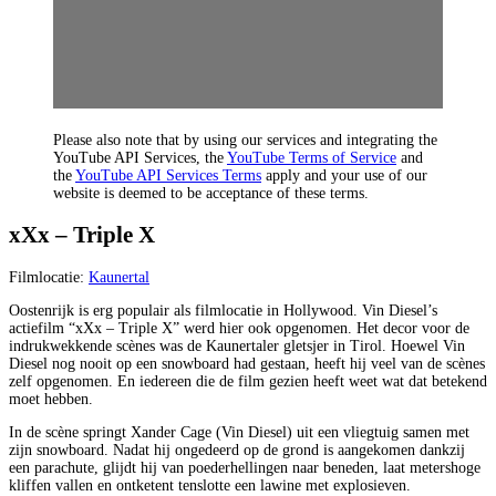
Please also note that by using our services and integrating the
YouTube API Services, the
YouTube Terms of Service
and
the
YouTube API Services Terms
apply and your use of our
website is deemed to be acceptance of these terms.
xXx – Triple X
Filmlocatie:
Kaunertal
Oostenrijk is erg populair als filmlocatie in Hollywood. Vin Diesel’s
actiefilm “xXx – Triple X” werd hier ook opgenomen. Het decor voor de
indrukwekkende scènes was de Kaunertaler gletsjer in Tirol. Hoewel Vin
Diesel nog nooit op een snowboard had gestaan, heeft hij veel van de scènes
zelf opgenomen. En iedereen die de film gezien heeft weet wat dat betekend
moet hebben.
In de scène springt Xander Cage (Vin Diesel) uit een vliegtuig samen met
zijn snowboard. Nadat hij ongedeerd op de grond is aangekomen dankzij
een parachute, glijdt hij van poederhellingen naar beneden, laat metershoge
kliffen vallen en ontketent tenslotte een lawine met explosieven.