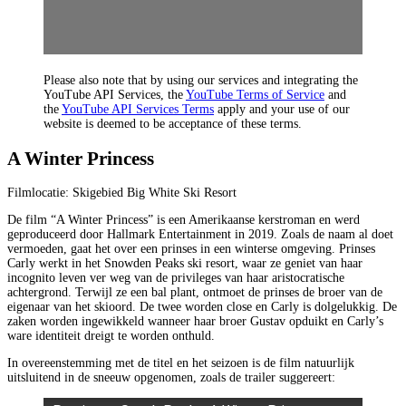
Please also note that by using our services and integrating the
YouTube API Services, the
YouTube Terms of Service
and
the
YouTube API Services Terms
apply and your use of our
website is deemed to be acceptance of these terms.
A Winter Princess
Filmlocatie: Skigebied Big White Ski Resort
De film “A Winter Princess” is een Amerikaanse kerstroman en werd
geproduceerd door Hallmark Entertainment in 2019. Zoals de naam al doet
vermoeden, gaat het over een prinses in een winterse omgeving. Prinses
Carly werkt in het Snowden Peaks ski resort, waar ze geniet van haar
incognito leven ver weg van de privileges van haar aristocratische
achtergrond. Terwijl ze een bal plant, ontmoet de prinses de broer van de
eigenaar van het skioord. De twee worden close en Carly is dolgelukkig. De
zaken worden ingewikkeld wanneer haar broer Gustav opduikt en Carly’s
ware identiteit dreigt te worden onthuld.
In overeenstemming met de titel en het seizoen is de film natuurlijk
uitsluitend in de sneeuw opgenomen, zoals de trailer suggereert: