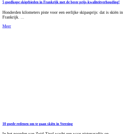
5 goedkope skigebieden in Frankrijk met de beste prijs-kwaliteitverhouding!
Honderden kilometers piste voor een eerlijke skipasprijs: dat is skiën in
Frankrijk. ...
Meer
10 goede redenen om te gaan skiën in Sterzing
In het noorden van Zuid-Tirol wacht een waar pisteparadijs op