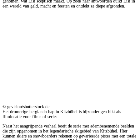
genomen, wat Lisi sceptisch maakt. Op zoek naar antwoorden duikt Lisi in
een wereld van geld, macht en feesten en ontdekt ze diepe afgronden.
© gevision/shutterstock.de
Het dromerige berglandschap in Kitzbühel is bijzonder geschikt als
filmlocatie voor films of series.
Naast het aangrijpende verhaal boeit de serie met adembenemende beelden
die zijn opgenomen in het legendarische skigebied van Kitzbühel. Hier
kunnen skiërs en snowboarders rekenen op gevarieerde pistes met een totale