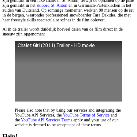
zijn gemaakt in een luxe chalet in St. Anton, terwijl de opnamen op de piste
zijn gemaakt in het
skioord St. Anton
en in Garmisch-Partenkirchen in het
zuiden van Duitsland. Op sommige momenten werkten 80 mensen op de set
in de bergen, waaronder professioneel snowboarder Tara Dakides, die met
haar freestyle skills spectaculaire scènes in de film oplevert.
Al in de trailer wordt duidelijk hoeveel delen van de film direct in de
sneeuw zijn opgenomen:
Chalet Girl (2011) Trailer - HD movie
Please also note that by using our services and integrating the
YouTube API Services, the
YouTube Terms of Service
and
the
YouTube API Services Terms
apply and your use of our
website is deemed to be acceptance of these terms.
Help!