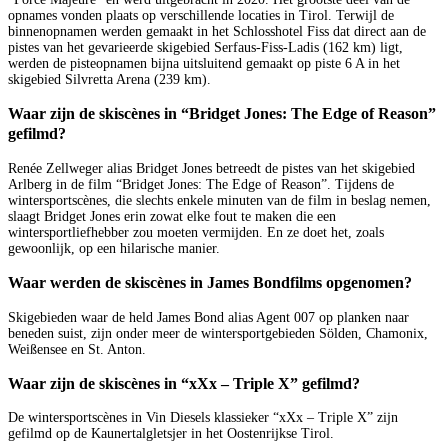
opnames vonden plaats op verschillende locaties in Tirol. Terwijl de
binnenopnamen werden gemaakt in het Schlosshotel Fiss dat direct aan de
pistes van het gevarieerde skigebied Serfaus-Fiss-Ladis (162 km) ligt,
werden de pisteopnamen bijna uitsluitend gemaakt op piste 6 A in het
skigebied Silvretta Arena (239 km).
Waar zijn de skiscènes in “Bridget Jones: The Edge of Reason”
gefilmd?
Renée Zellweger alias Bridget Jones betreedt de pistes van het skigebied
Arlberg in de film “Bridget Jones: The Edge of Reason”. Tijdens de
wintersportscènes, die slechts enkele minuten van de film in beslag nemen,
slaagt Bridget Jones erin zowat elke fout te maken die een
wintersportliefhebber zou moeten vermijden. En ze doet het, zoals
gewoonlijk, op een hilarische manier.
Waar werden de skiscènes in James Bondfilms opgenomen?
Skigebieden waar de held James Bond alias Agent 007 op planken naar
beneden suist, zijn onder meer de wintersportgebieden Sölden, Chamonix,
Weißensee en St. Anton.
Waar zijn de skiscènes in “xXx – Triple X” gefilmd?
De wintersportscènes in Vin Diesels klassieker “xXx – Triple X” zijn
gefilmd op de Kaunertalgletsjer in het Oostenrijkse Tirol.