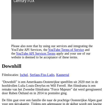
Century FOX
Please also note that by using our services and integrating the
YouTube API Services, the
YouTube Terms of Service
and
the
YouTube API Services Terms
apply and your use of our
website is deemed to be acceptance of these terms.
Downhill
Filmlocaties:
Ischgl
,
Serfaus-Fiss-Ladis
,
Kaunertal
“Downhill” is een Amerikaans-Oostenrijkse speelfilm uit 2020 met in de
hoofdrollen Lulia Louis-Dreyfus en Will Ferrell. Het filmdrama is een
remake van het Zweedse filmdrama “Force Majeure” dat werd geregisseerd
door Ruben Östlund en in 2014 in première ging.
De film gaat over een familie die naar de prachtige Oostenrijkse Alpen gaat
voor een skivakantie. Tijdens een adempauze in de skihut wordt een lawine