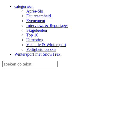
categorieën
Après-Ski
Duurzaamheid
Evenement
Interviews & Reportages
Skigebieden
Top 10
Uitrusting
Vakantie & Wintersport
Veiligheid op skis
Wintersport met SnowTrex