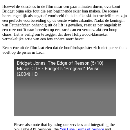
Hoewel de skiscènes in de film maar een paar minuten duren, overkomt
Bridget bijna elke fout die een beginnende skiër kan maken. De scènes
horen eigenlijk als negatief voorbeeld thuis in elke ski-instructiefilm en zijn
een perfecte voorbereiding op de eerste wintervakantie. Nadat de koningin
van Fettnäpfchen onhandig uit de lift is gevallen, raast ze per ongeluk in
een roze outfit naar beneden op een racebaan en veroorzaakt een hoop
chaos. Het is veilig om te zeggen dat deze Hollywood-klassieker
vermakelijke actie van een iets andere soort bevat.
Een scène uit de film laat zien dat de hoofdrolspeelster zich niet per se thuis
voelt op de pistes in Lech:
Bridget Jones: The Edge of Reason (5/10)
Movie CLIP - Bridget's "Pregnant" Pause
(2004) HD
Please also note that by using our services and integrating the
YouTube API Services, the
YouTube Terms of Service
and