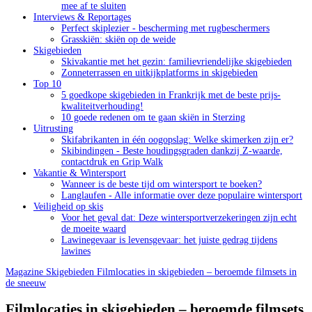
mee af te sluiten
Interviews & Reportages
Perfect skiplezier - bescherming met rugbeschermers
Grasskiën: skiën op de weide
Skigebieden
Skivakantie met het gezin: familievriendelijke skigebieden
Zonneterrassen en uitkijkplatforms in skigebieden
Top 10
5 goedkope skigebieden in Frankrijk met de beste prijs-
kwaliteitverhouding!
10 goede redenen om te gaan skiën in Sterzing
Uitrusting
Skifabrikanten in één oogopslag: Welke skimerken zijn er?
Skibindingen - Beste houdingsgraden dankzij Z-waarde,
contactdruk en Grip Walk
Vakantie & Wintersport
Wanneer is de beste tijd om wintersport te boeken?
Langlaufen - Alle informatie over deze populaire wintersport
Veiligheid op skis
Voor het geval dat: Deze wintersportverzekeringen zijn echt
de moeite waard
Lawinegevaar is levensgevaar: het juiste gedrag tijdens
lawines
Magazine
Skigebieden
Filmlocaties in skigebieden – beroemde filmsets in
de sneeuw
Filmlocaties in skigebieden – beroemde filmsets