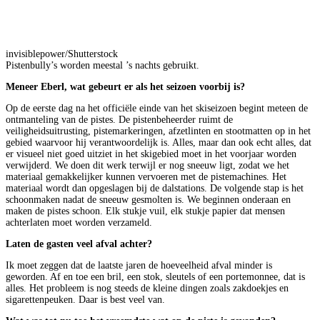
invisiblepower/Shutterstock
Pistenbully’s worden meestal ’s nachts gebruikt.
Meneer Eberl, wat gebeurt er als het seizoen voorbij is?
Op de eerste dag na het officiële einde van het skiseizoen begint meteen de
ontmanteling van de pistes. De pistenbeheerder ruimt de
veiligheidsuitrusting, pistemarkeringen, afzetlinten en stootmatten op in het
gebied waarvoor hij verantwoordelijk is. Alles, maar dan ook echt alles, dat
er visueel niet goed uitziet in het skigebied moet in het voorjaar worden
verwijderd. We doen dit werk terwijl er nog sneeuw ligt, zodat we het
materiaal gemakkelijker kunnen vervoeren met de pistemachines. Het
materiaal wordt dan opgeslagen bij de dalstations. De volgende stap is het
schoonmaken nadat de sneeuw gesmolten is. We beginnen onderaan en
maken de pistes schoon. Elk stukje vuil, elk stukje papier dat mensen
achterlaten moet worden verzameld.
Laten de gasten veel afval achter?
Ik moet zeggen dat de laatste jaren de hoeveelheid afval minder is
geworden. Af en toe een bril, een stok, sleutels of een portemonnee, dat is
alles. Het probleem is nog steeds de kleine dingen zoals zakdoekjes en
sigarettenpeuken. Daar is best veel van.