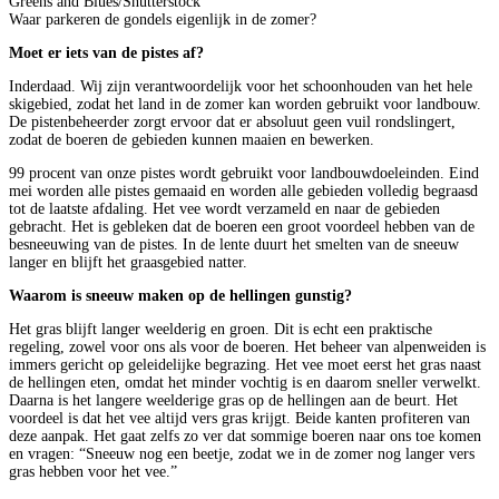
Greens and Blues/Shutterstock
Waar parkeren de gondels eigenlijk in de zomer?
Moet er iets van de pistes af?
Inderdaad. Wij zijn verantwoordelijk voor het schoonhouden van het hele
skigebied, zodat het land in de zomer kan worden gebruikt voor landbouw.
De pistenbeheerder zorgt ervoor dat er absoluut geen vuil rondslingert,
zodat de boeren de gebieden kunnen maaien en bewerken.
99 procent van onze pistes wordt gebruikt voor landbouwdoeleinden. Eind
mei worden alle pistes gemaaid en worden alle gebieden volledig begraasd
tot de laatste afdaling. Het vee wordt verzameld en naar de gebieden
gebracht. Het is gebleken dat de boeren een groot voordeel hebben van de
besneeuwing van de pistes. In de lente duurt het smelten van de sneeuw
langer en blijft het graasgebied natter.
Waarom is sneeuw maken op de hellingen gunstig?
Het gras blijft langer weelderig en groen. Dit is echt een praktische
regeling, zowel voor ons als voor de boeren. Het beheer van alpenweiden is
immers gericht op geleidelijke begrazing. Het vee moet eerst het gras naast
de hellingen eten, omdat het minder vochtig is en daarom sneller verwelkt.
Daarna is het langere weelderige gras op de hellingen aan de beurt. Het
voordeel is dat het vee altijd vers gras krijgt. Beide kanten profiteren van
deze aanpak. Het gaat zelfs zo ver dat sommige boeren naar ons toe komen
en vragen: “Sneeuw nog een beetje, zodat we in de zomer nog langer vers
gras hebben voor het vee.”