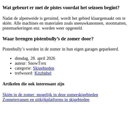
Wat gebeurt er met de pistes voordat het seizoen begint?
Nadat de alpenweide is geruimd, wordt het gebied klaargemaakt om te
skiën. Alle machines en materialen zoals sneeuwkanonnen, stootmatten,
pistemarkeringen enz. worden weer opgesteld.
Waar brengen pistenbully’s de zomer door?
Pistenbully’s worden in de zomer in hun eigen garages geparkeerd.
dinsdag, 28. april 2026
auteur: SnowTrex
categorie:
Skigebieden
trefwoord:
Kitzbühel
Artikelen die ook interessant zijn
Skiën in de zomer: mogelijk in deze zomerskigebieden
Zonneterrassen en uitkijkplatforms in skigebieden