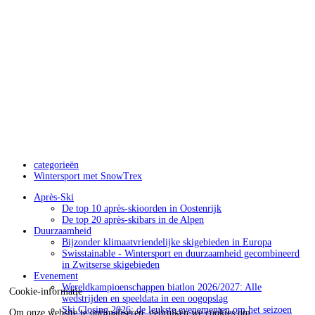
categorieën
Wintersport met SnowTrex
Après-Ski
De top 10 après-skioorden in Oostenrijk
De top 20 après-skibars in de Alpen
Duurzaamheid
Bijzonder klimaatvriendelijke skigebieden in Europa
Swisstainable - Wintersport en duurzaamheid gecombineerd
in Zwitserse skigebieden
Evenement
Wereldkampioenschappen biatlon 2026/2027: Alle
Cookie-informatie
wedstrijden en speeldata in een oogopslag
Ski Closing 2026: de leukste evenementen om het seizoen
Om onze website te optimaliseren, gebruiken we cookies om