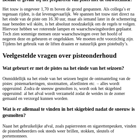
Het touw is ongeveer 1,70 m boven de grond gespannen. Als collega’s er
tegenaan rijden, is dat levensgevaarlijk. We spannen het touw niet direct na
het einde van de piste om 16.30 uur, maar als iemand later in de schemering
naar beneden wil skiën, is het absoluut noodzakelijk om de regels te volgen.
Hiervoor hebben we roterende lampen en waarschuwingsborden geplaatst.
Toch zien sommige mensen onze waarschuwingen over het hoofd of
negeren deze en gebeuren er ongelukken. We moeten echt voorzichtig zijn.
Tijdens het gebruik van de liften draaien er natuurlijk geen pistebully’s.
Veelgestelde vragen over pisteonderhoud
Wat gebeurt er met de pistes na het einde van het seizoen?
Onmiddellijk na het einde van het seizoen begint de ontmanteling van de
pistes: pistemarkeringen, stootmatten, afzetlinten etc. – alles wordt
opgeruimd. Zodra de sneeuw gesmolten is, wordt ook het skigebied
opgeruimd: al het afval wordt verzameld zodat de weides in de zomer
gemaaid en verzorgd kunnen worden.
Wat is er allemaal te vinden in het skigebied nadat de sneeuw is
gesmolten?
Naast het gebruikelijke afval, zoals papierresten en sigarettenpeuken, vinden
de pistenbeheerders ook steeds weer brillen, stokken, sleutels of
portemonnees.