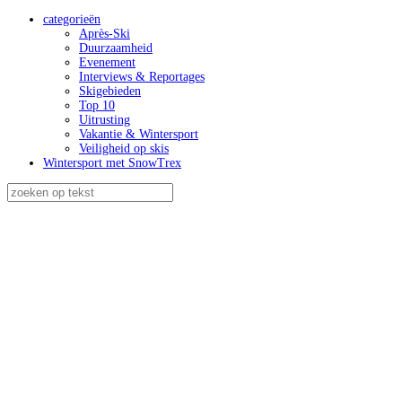
categorieën
Après-Ski
Duurzaamheid
Evenement
Interviews & Reportages
Skigebieden
Top 10
Uitrusting
Vakantie & Wintersport
Veiligheid op skis
Wintersport met SnowTrex