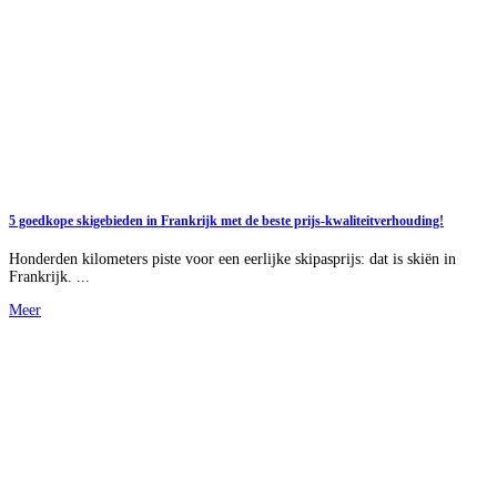
5 goedkope skigebieden in Frankrijk met de beste prijs-kwaliteitverhouding!
Honderden kilometers piste voor een eerlijke skipasprijs: dat is skiën in
Frankrijk. ...
Meer