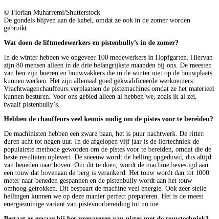
© Florian Muharremi/Shutterstock
De gondels blijven aan de kabel, omdat ze ook in de zomer worden
gebruikt.
Wat doen de liftmedewerkers en pistenbully’s in de zomer?
In de winter hebben we ongeveer 100 medewerkers in Hopfgarten. Hiervan
zijn 80 mensen alleen in de drie belangrijkste maanden bij ons. De meesten
van hen zijn boeren en bouwvakkers die in de winter niet op de bouwplaats
kunnen werken. Het zijn allemaal goed gekwalificeerde werknemers.
Vrachtwagenchauffeurs verplaatsen de pistemachines omdat ze het materieel
kunnen besturen. Voor ons gebied alleen al hebben we, zoals ik al zei,
twaalf pistenbully’s.
Hebben de chauffeurs veel kennis nodig om de pistes voor te bereiden?
De machinisten hebben een zware baan, het is puur nachtwerk. De ritten
duren acht tot negen uur. In de afgelopen vijf jaar is de liertechniek de
populairste methode geworden om de pistes voor te bereiden, omdat die de
beste resultaten oplevert. De sneeuw wordt de helling opgeduwd, dus altijd
van beneden naar boven. Om dit te doen, wordt de machine bevestigd aan
een touw dat bovenaan de berg is verankerd. Het touw wordt dan tot 1000
meter naar beneden gespannen en de pistenbully wordt aan het touw
omhoog getrokken. Dit bespaart de machine veel energie. Ook zeer steile
hellingen kunnen we op deze manier perfect prepareren. Het is de meest
energiezuinige variant van pistevoorbereiding tot nu toe.
Bestaat er gevaar bij het prepareren van pistes met de touwtechniek?