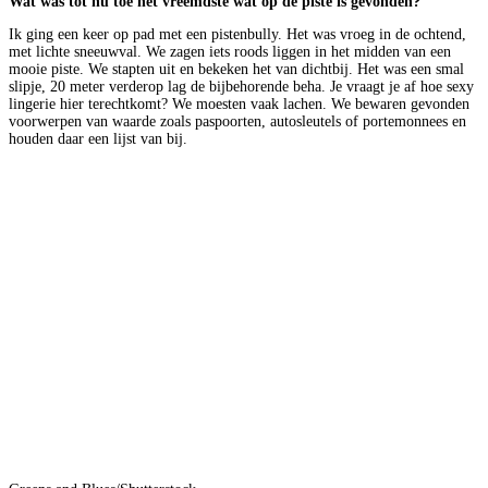
Wat was tot nu toe het vreemdste wat op de piste is gevonden?
Ik ging een keer op pad met een pistenbully. Het was vroeg in de ochtend,
met lichte sneeuwval. We zagen iets roods liggen in het midden van een
mooie piste. We stapten uit en bekeken het van dichtbij. Het was een smal
slipje, 20 meter verderop lag de bijbehorende beha. Je vraagt je af hoe sexy
lingerie hier terechtkomt? We moesten vaak lachen. We bewaren gevonden
voorwerpen van waarde zoals paspoorten, autosleutels of portemonnees en
houden daar een lijst van bij.