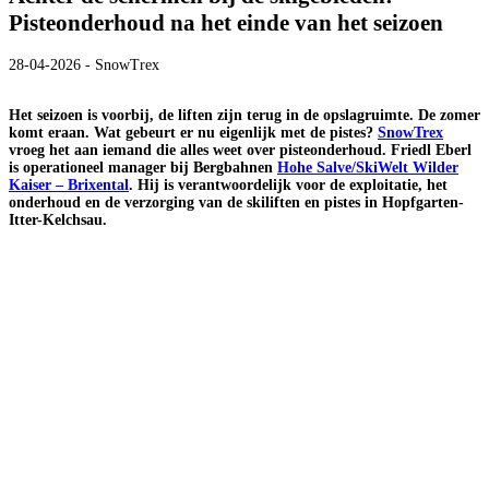
Pisteonderhoud na het einde van het seizoen
28-04-2026 - SnowTrex
Het seizoen is voorbij, de liften zijn terug in de opslagruimte. De zomer
komt eraan. Wat gebeurt er nu eigenlijk met de pistes?
SnowTrex
vroeg het aan iemand die alles weet over pisteonderhoud. Friedl Eberl
is operationeel manager bij Bergbahnen
Hohe Salve/SkiWelt Wilder
Kaiser – Brixental
. Hij is verantwoordelijk voor de exploitatie, het
onderhoud en de verzorging van de skiliften en pistes in Hopfgarten-
Itter-Kelchsau.