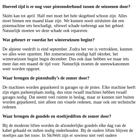
Hoeveel tijd is er nog voor pisteonderhoud tussen de seizoenen door?
Skiën kan tot april. Half mei moet het hele skigebied schoon zijn. Alles
moet binnen een maand klaar zijn. We kunnen nooit uitsluiten dat een
pistemachine iets beschadigt, oftewel schade toebrengt aan het gebied.
Natuurlijk moeten we deze schade ook repareren.
Wat gebeurt er voordat het winterseizoen begint?
De alpiene veedrift is eind september. Zodra het vee is vertrokken, kunnen
we alles weer opzetten. Het zomerseizoen eindigt half oktober, het
winterseizoen begint begin december. Dus ook daar hebben we maar iets
meer dan een maand de tijd voor. Natuurlijk moeten de sneeuwkanonnen
weer worden opgezet.
Waar brengen de pistenbully’s de zomer door?
De machines worden geparkeerd in garages op de pistes. Elke machine heeft
zijn eigen parkeerplaats nodig, dus onze twaalf machines hebben twaalf
garages nodig. Dat neemt veel ruimte in beslag, maar ze kunnen niet buiten
worden geparkeerd, niet alleen om visuele redenen, maar ook om technische
redenen.
Waar brengen de gondels en stoeltjesliften de zomer door?
Bij de moderne liften worden de afzonderlijke gondels elke dag van de
kabel gehaald en indien nodig onderhouden. Bij de oudere liften blijven de
stoeltjes aan het touw. In SkiWelt zijn er sowieso niet veel oudere