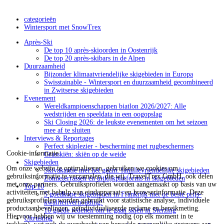
categorieën
Wintersport met SnowTrex
Après-Ski
De top 10 après-skioorden in Oostenrijk
De top 20 après-skibars in de Alpen
Duurzaamheid
Bijzonder klimaatvriendelijke skigebieden in Europa
Swisstainable - Wintersport en duurzaamheid gecombineerd
in Zwitserse skigebieden
Evenement
Wereldkampioenschappen biatlon 2026/2027: Alle
wedstrijden en speeldata in een oogopslag
Ski Closing 2026: de leukste evenementen om het seizoen
mee af te sluiten
Interviews & Reportages
Perfect skiplezier - bescherming met rugbeschermers
Cookie-informatie
Grasskiën: skiën op de weide
Skigebieden
Om onze website te optimaliseren, gebruiken we cookies om
Skivakantie met het gezin: familievriendelijke skigebieden
gebruiksinformatie te verzamelen, die wij, TravelTrex GmbH, ook delen
Zonneterrassen en uitkijkplatforms in skigebieden
met onze partners. Gebruiksprofielen worden aangemaakt op basis van uw
Top 10
activiteiten met behulp van eindapparaat- en browserinformatie. Deze
5 goedkope skigebieden in Frankrijk met de beste prijs-
gebruiksprofielen worden gebruikt voor statistische analyse, individuele
kwaliteitverhouding!
productaanbevelingen, geïndividualiseerde reclame en bereikmeting.
10 goede redenen om te gaan skiën in Sterzing
Hiervoor hebben wij uw toestemming nodig (op elk moment in te
Uitrusting