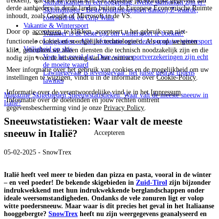
trekken), wat ook de overdracht van bepaalde persoonlijke gegevens aan
Skifabrikanten in één oogopslag: Welke skimerken zijn er?
derde aanbieders in derde landen buiten de Europese Economische Ruimte
Skibindingen - Beste houdingsgraden dankzij Z-waarde,
inhoudt, zoals Google of Microsoft in de VS.
contactdruk en Grip Walk
Vakantie & Wintersport
Door op
accepteren
te klikken, accepteert u het gebruik van niet-
Wanneer is de beste tijd om wintersport te boeken?
functionele cookies en soortgelijke technologieën. Als u op
weigeren
Langlaufen - Alle informatie over deze populaire wintersport
Veiligheid op skis
klikt, gebruiken we alleen diensten die technisch noodzakelijk zijn en die
Voor het geval dat: Deze wintersportverzekeringen zijn echt
nodig zijn voor de uitvoering van het contract.
de moeite waard
Meer informatie over het gebruik van cookies en de mogelijkheid om uw
Lawinegevaar is levensgevaar: het juiste gedrag tijdens
instellingen te wijzigen, vindt u in de informatie over
Cookie-Policy
.
lawines
Informatie over de verantwoordelijke vind je in het
Impressum
.
Magazine
Skigebieden
Sneeuwstatistieken: Waar valt de meeste sneeuw in
Informatie over de doeleinden en jouw rechten omtrent
Italië?
gegevensbescherming vind je onze
Privacy Policy
.
Sneeuwstatistieken: Waar valt de meeste
sneeuw in Italië?
Accepteren
05-02-2025 - SnowTrex
Italië heeft veel meer te bieden dan pizza en pasta, vooral in de winter
– en veel poeder! De bekende skigebieden in
Zuid-Tirol
zijn bijzonder
indrukwekkend met hun indrukwekkende berglandschappen onder
ideale weersomstandigheden. Ondanks de vele zonuren ligt er volop
witte poedersneeuw. Maar waar is dit precies het geval in het Italiaanse
hooggebergte?
SnowTrex
heeft nu zijn weergegevens geanalyseerd en