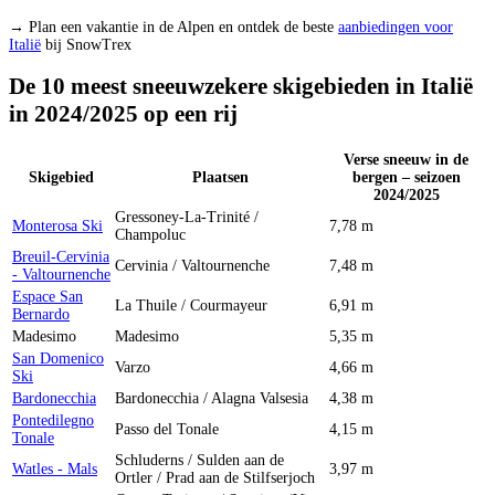
→ Plan een vakantie in de Alpen en ontdek de beste
aanbiedingen voor
Italië
bij SnowTrex
De 10 meest sneeuwzekere skigebieden in Italië
in 2024/2025 op een rij
Verse sneeuw in de
Skigebied
Plaatsen
bergen – seizoen
2024/2025
Gressoney-La-Trinité /
Monterosa Ski
7,78 m
Champoluc
Breuil-Cervinia
Cervinia / Valtournenche
7,48 m
- Valtournenche
Espace San
La Thuile / Courmayeur
6,91 m
Bernardo
Madesimo
Madesimo
5,35 m
San Domenico
Varzo
4,66 m
Ski
Bardonecchia
Bardonecchia / Alagna Valsesia
4,38 m
Pontedilegno
Passo del Tonale
4,15 m
Tonale
Schluderns / Sulden aan de
Watles - Mals
3,97 m
Ortler / Prad aan de Stilfserjoch