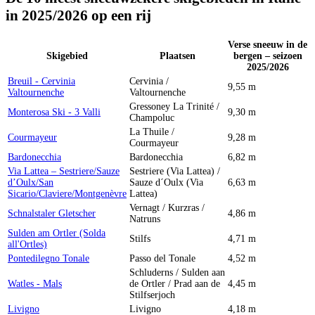
in 2025/2026 op een rij
Verse sneeuw in de
Skigebied
Plaatsen
bergen – seizoen
2025/2026
Breuil - Cervinia
Cervinia /
9,55 m
Valtournenche
Valtournenche
Gressoney La Trinité /
Monterosa Ski - 3 Valli
9,30 m
Champoluc
La Thuile /
Courmayeur
9,28 m
Courmayeur
Bardonecchia
Bardonecchia
6,82 m
Via Lattea – Sestriere/Sauze
Sestriere (Via Lattea) /
d’Oulx/San
Sauze d´Oulx (Via
6,63 m
Sicario/Claviere/Montgenèvre
Lattea)
Vernagt / Kurzras /
Schnalstaler Gletscher
4,86 m
Natruns
Sulden am Ortler (Solda
Stilfs
4,71 m
all'Ortles)
Pontedilegno Tonale
Passo del Tonale
4,52 m
Schluderns / Sulden aan
Watles - Mals
de Ortler / Prad aan de
4,45 m
Stilfserjoch
Livigno
Livigno
4,18 m