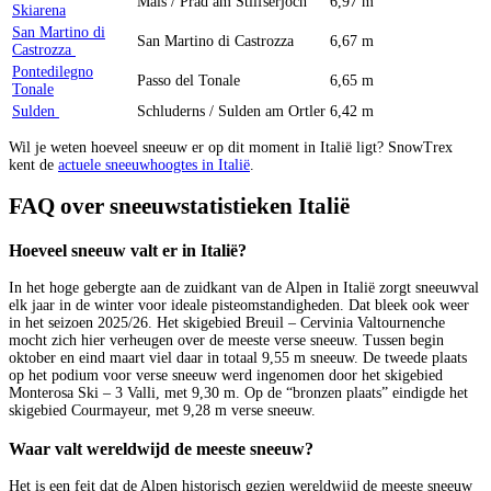
Mals / Prad am Stilfserjoch
6,97 m
Skiarena
San Martino di
San Martino di Castrozza
6,67 m
Castrozza
Pontedilegno
Passo del Tonale
6,65 m
Tonale
Sulden
Schluderns / Sulden am Ortler
6,42 m
Wil je weten hoeveel sneeuw er op dit moment in Italië ligt? SnowTrex
kent de
actuele sneeuwhoogtes in Italië
.
FAQ over sneeuwstatistieken Italië
Hoeveel sneeuw valt er in Italië?
In het hoge gebergte aan de zuidkant van de Alpen in Italië zorgt sneeuwval
elk jaar in de winter voor ideale pisteomstandigheden. Dat bleek ook weer
in het seizoen 2025/26. Het skigebied Breuil – Cervinia Valtournenche
mocht zich hier verheugen over de meeste verse sneeuw. Tussen begin
oktober en eind maart viel daar in totaal 9,55 m sneeuw. De tweede plaats
op het podium voor verse sneeuw werd ingenomen door het skigebied
Monterosa Ski – 3 Valli, met 9,30 m. Op de “bronzen plaats” eindigde het
skigebied Courmayeur, met 9,28 m verse sneeuw.
Waar valt wereldwijd de meeste sneeuw?
Het is een feit dat de Alpen historisch gezien wereldwijd de meeste sneeuw