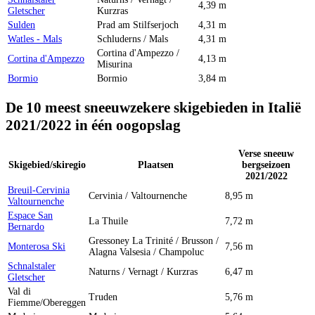
4,39 m
Gletscher
Kurzras
Sulden
Prad am Stilfserjoch
4,31 m
Watles - Mals
Schluderns / Mals
4,31 m
Cortina d'Ampezzo /
Cortina d'Ampezzo
4,13 m
Misurina
Bormio
Bormio
3,84 m
De 10 meest sneeuwzekere skigebieden in Italië
2021/2022 in één oogopslag
Verse sneeuw
Skigebied/skiregio
Plaatsen
bergseizoen
2021/2022
Breuil-Cervinia
Cervinia / Valtournenche
8,95 m
Valtournenche
Espace San
La Thuile
7,72 m
Bernardo
Gressoney La Trinité / Brusson /
Monterosa Ski
7,56 m
Alagna Valsesia / Champoluc
Schnalstaler
Naturns / Vernagt / Kurzras
6,47 m
Gletscher
Val di
Truden
5,76 m
Fiemme/Obereggen