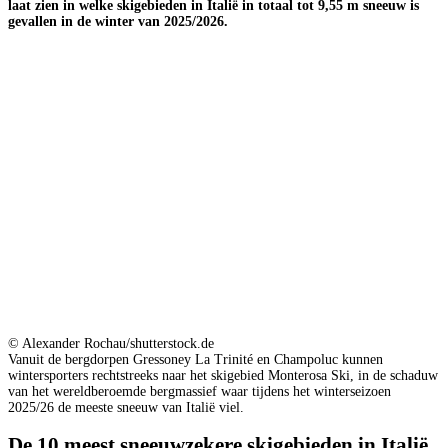
laat zien in welke skigebieden in Italië in totaal tot 9,55 m sneeuw is
gevallen in de winter van 2025/2026.
© Alexander Rochau/shutterstock.de
Vanuit de bergdorpen Gressoney La Trinité en Champoluc kunnen
wintersporters rechtstreeks naar het skigebied Monterosa Ski, in de schaduw
van het wereldberoemde bergmassief waar tijdens het winterseizoen
2025/26 de meeste sneeuw van Italië viel.
De 10 meest sneeuwzekere skigebieden in Italië