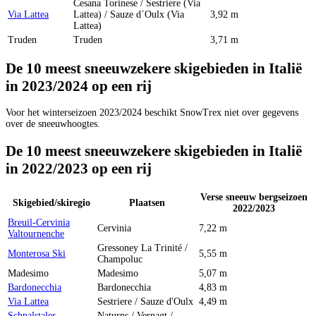
Cesana Torinese / Sestriere (Via
Via Lattea
Lattea) / Sauze d´Oulx (Via
3,92 m
Lattea)
Truden
Truden
3,71 m
De 10 meest sneeuwzekere skigebieden in Italië
in 2023/2024 op een rij
Voor het winterseizoen 2023/2024 beschikt SnowTrex niet over gegevens
over de sneeuwhoogtes.
De 10 meest sneeuwzekere skigebieden in Italië
in 2022/2023 op een rij
Verse sneeuw bergseizoen
Skigebied/skiregio
Plaatsen
2022/2023
Breuil-Cervinia
Cervinia
7,22 m
Valtournenche
Gressoney La Trinité /
Monterosa Ski
5,55 m
Champoluc
Madesimo
Madesimo
5,07 m
Bardonecchia
Bardonecchia
4,83 m
Via Lattea
Sestriere / Sauze d'Oulx
4,49 m
Schnalstaler
Naturns / Vernagt /