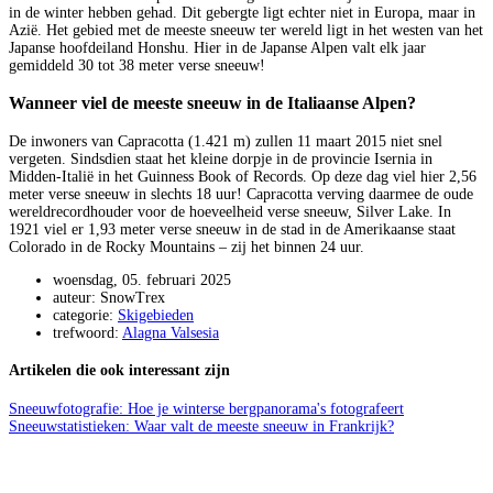
in de winter hebben gehad. Dit gebergte ligt echter niet in Europa, maar in
Azië. Het gebied met de meeste sneeuw ter wereld ligt in het westen van het
Japanse hoofdeiland Honshu. Hier in de Japanse Alpen valt elk jaar
gemiddeld 30 tot 38 meter verse sneeuw!
Wanneer viel de meeste sneeuw in de Italiaanse Alpen?
De inwoners van Capracotta (1.421 m) zullen 11 maart 2015 niet snel
vergeten. Sindsdien staat het kleine dorpje in de provincie Isernia in
Midden-Italië in het Guinness Book of Records. Op deze dag viel hier 2,56
meter verse sneeuw in slechts 18 uur! Capracotta verving daarmee de oude
wereldrecordhouder voor de hoeveelheid verse sneeuw, Silver Lake. In
1921 viel er 1,93 meter verse sneeuw in de stad in de Amerikaanse staat
Colorado in de Rocky Mountains – zij het binnen 24 uur.
woensdag, 05. februari 2025
auteur: SnowTrex
categorie:
Skigebieden
trefwoord:
Alagna Valsesia
Artikelen die ook interessant zijn
Sneeuwfotografie: Hoe je winterse bergpanorama's fotografeert
Sneeuwstatistieken: Waar valt de meeste sneeuw in Frankrijk?