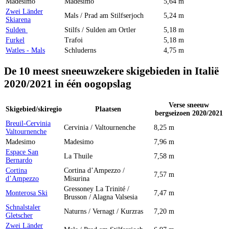
Madesimo
Madesimo
5,64 m
Zwei Länder
Mals / Prad am Stilfserjoch
5,24 m
Skiarena
Sulden
Stilfs / Sulden am Ortler
5,18 m
Furkel
Trafoi
5,18 m
Watles - Mals
Schluderns
4,75 m
De 10 meest sneeuwzekere skigebieden in Italië
2020/2021 in één oogopslag
Verse sneeuw
Skigebied/skiregio
Plaatsen
bergseizoen 2020/2021
Breuil-Cervinia
Cervinia / Valtournenche
8,25 m
Valtournenche
Madesimo
Madesimo
7,96 m
Espace San
La Thuile
7,58 m
Bernardo
Cortina
Cortina d’Ampezzo /
7,57 m
d’Ampezzo
Misurina
Gressoney La Trinité /
Monterosa Ski
7,47 m
Brusson / Alagna Valsesia
Schnalstaler
Naturns / Vernagt / Kurzras
7,20 m
Gletscher
Zwei Länder