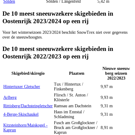
Sölden
Sölden / Längenfeld
5,42 m
De 10 meest sneeuwzekere skigebieden in
Oostenrijk 2023/2024 op een rij
Voor het winterseizoen 2023/2024 beschikt SnowTrex niet over gegevens
over de sneeuwhoogtes.
De 10 meest sneeuwzekere skigebieden in
Oostenrijk 2022/2023 op een rij
Nieuwe sneeuw
Skigebied/skiregio
Plaatsen
berg seizoen
2022/2023
Tux / Hintertux /
Hintertuxer Gletscher
9,97 m
Finkenberg
Flirsch / St. Anton /
Arlberg
9,93 m
Klösterle
Rittisberg/Dachsteingletscher
Ramsau am Dachstein
9,31 m
Haus im Ennstal /
4-Berge-Skischaukel
9,31 m
Schladming
Fusch am Großglockner /
Kitzsteinhorn/Maiskogel -
Bruck am Großglockner /
8,91 m
Kaprun
Kaprun