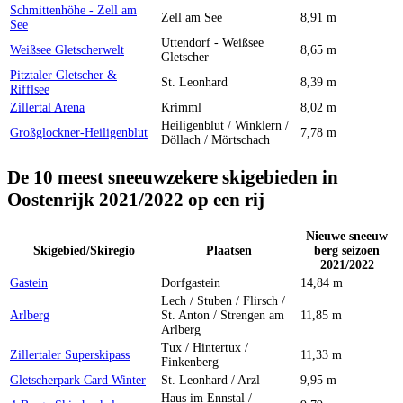
Schmittenhöhe - Zell am
Zell am See
8,91 m
See
Uttendorf - Weißsee
Weißsee Gletscherwelt
8,65 m
Gletscher
Pitztaler Gletscher &
St. Leonhard
8,39 m
Rifflsee
Zillertal Arena
Krimml
8,02 m
Heiligenblut / Winklern /
Großglockner-Heiligenblut
7,78 m
Döllach / Mörtschach
De 10 meest sneeuwzekere skigebieden in
Oostenrijk 2021/2022 op een rij
Nieuwe sneeuw
Skigebied/Skiregio
Plaatsen
berg seizoen
2021/2022
Gastein
Dorfgastein
14,84 m
Lech / Stuben / Flirsch /
Arlberg
St. Anton / Strengen am
11,85 m
Arlberg
Tux / Hintertux /
Zillertaler Superskipass
11,33 m
Finkenberg
Gletscherpark Card Winter
St. Leonhard / Arzl
9,95 m
Haus im Ennstal /