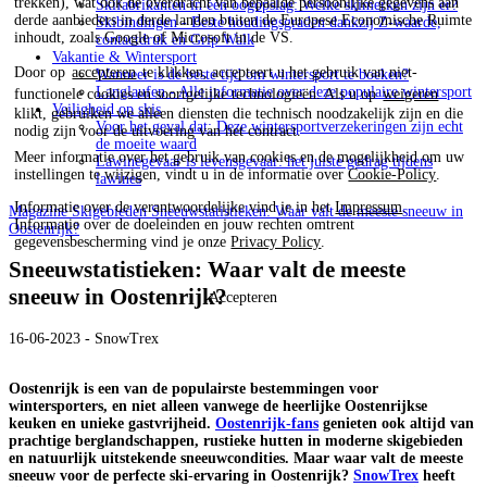
trekken), wat ook de overdracht van bepaalde persoonlijke gegevens aan
Skifabrikanten in één oogopslag: Welke skimerken zijn er?
derde aanbieders in derde landen buiten de Europese Economische Ruimte
Skibindingen - Beste houdingsgraden dankzij Z-waarde,
inhoudt, zoals Google of Microsoft in de VS.
contactdruk en Grip Walk
Vakantie & Wintersport
Door op
accepteren
te klikken, accepteert u het gebruik van niet-
Wanneer is de beste tijd om wintersport te boeken?
Langlaufen - Alle informatie over deze populaire wintersport
functionele cookies en soortgelijke technologieën. Als u op
weigeren
Veiligheid op skis
klikt, gebruiken we alleen diensten die technisch noodzakelijk zijn en die
Voor het geval dat: Deze wintersportverzekeringen zijn echt
nodig zijn voor de uitvoering van het contract.
de moeite waard
Meer informatie over het gebruik van cookies en de mogelijkheid om uw
Lawinegevaar is levensgevaar: het juiste gedrag tijdens
instellingen te wijzigen, vindt u in de informatie over
Cookie-Policy
.
lawines
Informatie over de verantwoordelijke vind je in het
Impressum
.
Magazine
Skigebieden
Sneeuwstatistieken: Waar valt de meeste sneeuw in
Informatie over de doeleinden en jouw rechten omtrent
Oostenrijk?
gegevensbescherming vind je onze
Privacy Policy
.
Sneeuwstatistieken: Waar valt de meeste
sneeuw in Oostenrijk?
Accepteren
16-06-2023 - SnowTrex
Oostenrijk is een van de populairste bestemmingen voor
wintersporters, en niet alleen vanwege de heerlijke Oostenrijkse
keuken en unieke gastvrijheid.
Oostenrijk-fans
genieten ook altijd van
prachtige berglandschappen, rustieke hutten in moderne skigebieden
en natuurlijk uitstekende sneeuwcondities. Maar waar valt de meeste
sneeuw voor de perfecte ski-ervaring in Oostenrijk?
SnowTrex
heeft