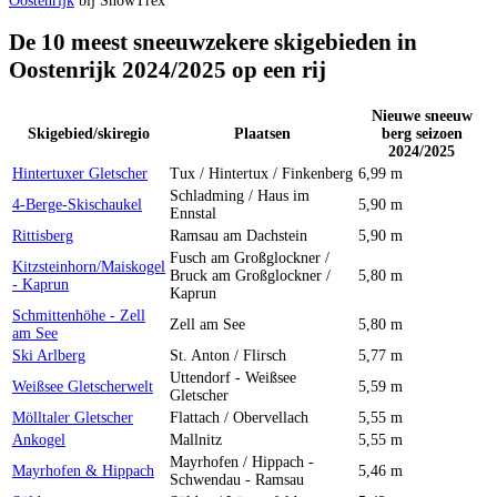
Oostenrijk
bij SnowTrex
De 10 meest sneeuwzekere skigebieden in
Oostenrijk 2024/2025 op een rij
Nieuwe sneeuw
Skigebied/skiregio
Plaatsen
berg seizoen
2024/2025
Hintertuxer Gletscher
Tux / Hintertux / Finkenberg
6,99 m
Schladming / Haus im
4-Berge-Skischaukel
5,90 m
Ennstal
Rittisberg
Ramsau am Dachstein
5,90 m
Fusch am Großglockner /
Kitzsteinhorn/Maiskogel
Bruck am Großglockner /
5,80 m
- Kaprun
Kaprun
Schmittenhöhe - Zell
Zell am See
5,80 m
am See
Ski Arlberg
St. Anton / Flirsch
5,77 m
Uttendorf - Weißsee
Weißsee Gletscherwelt
5,59 m
Gletscher
Mölltaler Gletscher
Flattach / Obervellach
5,55 m
Ankogel
Mallnitz
5,55 m
Mayrhofen / Hippach -
Mayrhofen & Hippach
5,46 m
Schwendau - Ramsau