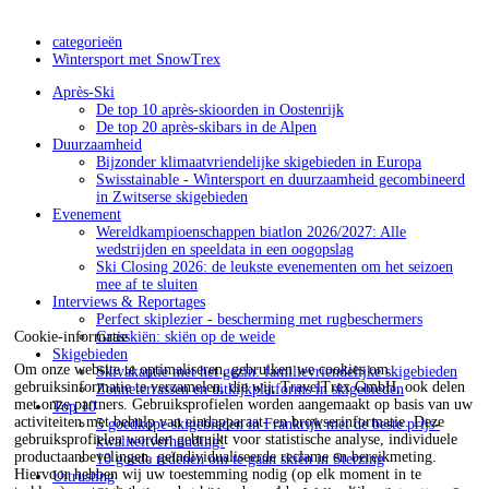
categorieën
Wintersport met SnowTrex
Après-Ski
De top 10 après-skioorden in Oostenrijk
De top 20 après-skibars in de Alpen
Duurzaamheid
Bijzonder klimaatvriendelijke skigebieden in Europa
Swisstainable - Wintersport en duurzaamheid gecombineerd
in Zwitserse skigebieden
Evenement
Wereldkampioenschappen biatlon 2026/2027: Alle
wedstrijden en speeldata in een oogopslag
Ski Closing 2026: de leukste evenementen om het seizoen
mee af te sluiten
Interviews & Reportages
Perfect skiplezier - bescherming met rugbeschermers
Cookie-informatie
Grasskiën: skiën op de weide
Skigebieden
Om onze website te optimaliseren, gebruiken we cookies om
Skivakantie met het gezin: familievriendelijke skigebieden
gebruiksinformatie te verzamelen, die wij, TravelTrex GmbH, ook delen
Zonneterrassen en uitkijkplatforms in skigebieden
met onze partners. Gebruiksprofielen worden aangemaakt op basis van uw
Top 10
activiteiten met behulp van eindapparaat- en browserinformatie. Deze
5 goedkope skigebieden in Frankrijk met de beste prijs-
gebruiksprofielen worden gebruikt voor statistische analyse, individuele
kwaliteitverhouding!
productaanbevelingen, geïndividualiseerde reclame en bereikmeting.
10 goede redenen om te gaan skiën in Sterzing
Hiervoor hebben wij uw toestemming nodig (op elk moment in te
Uitrusting