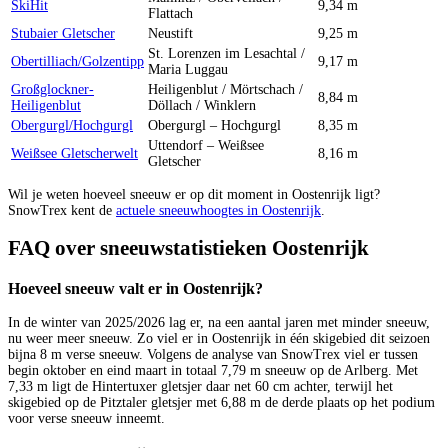
SkiHit
9,34 m
Flattach
Stubaier Gletscher
Neustift
9,25 m
St. Lorenzen im Lesachtal /
Obertilliach/Golzentipp
9,17 m
Maria Luggau
Großglockner-
Heiligenblut / Mörtschach /
8,84 m
Heiligenblut
Döllach / Winklern
Obergurgl/Hochgurgl
Obergurgl – Hochgurgl
8,35 m
Uttendorf – Weißsee
Weißsee Gletscherwelt
8,16 m
Gletscher
Wil je weten hoeveel sneeuw er op dit moment in Oostenrijk ligt?
SnowTrex kent de
actuele sneeuwhoogtes in Oostenrijk
.
FAQ over sneeuwstatistieken Oostenrijk
Hoeveel sneeuw valt er in Oostenrijk?
In de winter van 2025/2026 lag er, na een aantal jaren met minder sneeuw,
nu weer meer sneeuw. Zo viel er in Oostenrijk in één skigebied dit seizoen
bijna 8 m verse sneeuw. Volgens de analyse van SnowTrex viel er tussen
begin oktober en eind maart in totaal 7,79 m sneeuw op de Arlberg. Met
7,33 m ligt de Hintertuxer gletsjer daar net 60 cm achter, terwijl het
skigebied op de Pitztaler gletsjer met 6,88 m de derde plaats op het podium
voor verse sneeuw inneemt.