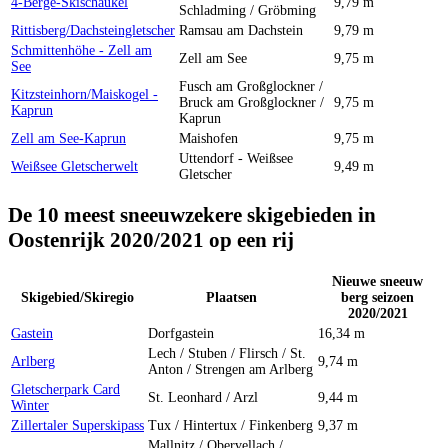
4-Berge-Skischaukel
9,79 m
Schladming / Gröbming
Rittisberg/Dachsteingletscher
Ramsau am Dachstein
9,79 m
Schmittenhöhe - Zell am
Zell am See
9,75 m
See
Fusch am Großglockner /
Kitzsteinhorn/Maiskogel -
Bruck am Großglockner /
9,75 m
Kaprun
Kaprun
Zell am See-Kaprun
Maishofen
9,75 m
Uttendorf - Weißsee
Weißsee Gletscherwelt
9,49 m
Gletscher
De 10 meest sneeuwzekere skigebieden in
Oostenrijk 2020/2021 op een rij
Nieuwe sneeuw
Skigebied/Skiregio
Plaatsen
berg seizoen
2020/2021
Gastein
Dorfgastein
16,34 m
Lech / Stuben / Flirsch / St.
Arlberg
9,74 m
Anton / Strengen am Arlberg
Gletscherpark Card
St. Leonhard / Arzl
9,44 m
Winter
Zillertaler Superskipass
Tux / Hintertux / Finkenberg
9,37 m
Mallnitz / Obervellach /