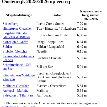
Oostenrijk 2025/2026 op een rij
Nieuwe sneeuw
Skigebied/skiregio
Plaatsen
berg seizoen
2025/2026
Ski Arlberg
Lech / Zürs / Stuben
7,79 m
Hintertuxer Gletscher
Tux / Hintertux / Finkenberg
7,33 m
Skigebiet Pitztaler
St. Leonhard im Pitztal
6,88 m
Gletscher & Rifflsee
Skiregion Silvretta
Ischgl / Kappl / See
6,54 m
Sölden
Sölden / Längenfeld
6,49 m
Stubaier Gletscher
Neustift
6,15 m
Kaunertaler Gletscher -
Feichten / Fendels
5,97 m
Fendels
Schmittenhöhe - Zell
Zell am See
5,91 m
am See
Fusch am Großglockner /
Kitzsteinhorn/Maiskogel
Bruck am Großglockner /
5,91 m
- Kaprun
Kaprun
Mölltaler Gletscher
Flattach / Obervellach
5,84 m
Ankogel - Mallnitz
Mallnitz
5,84 m
Skiregion 3 Täler Pass
Au / Bezau
5,82 m
→ Plan een vakantie in de Alpen en ontdek de beste
aanbiedingen voor