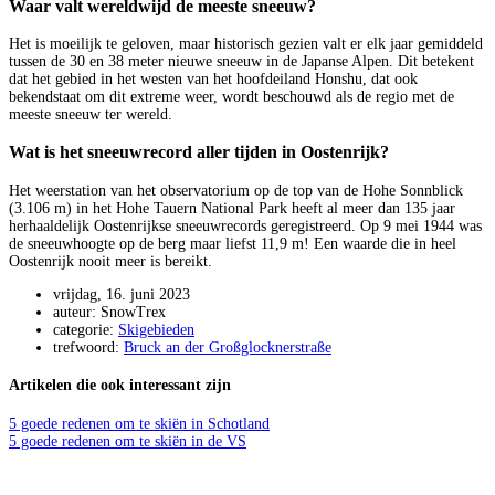
Waar valt wereldwijd de meeste sneeuw?
Het is moeilijk te geloven, maar historisch gezien valt er elk jaar gemiddeld
tussen de 30 en 38 meter nieuwe sneeuw in de Japanse Alpen. Dit betekent
dat het gebied in het westen van het hoofdeiland Honshu, dat ook
bekendstaat om dit extreme weer, wordt beschouwd als de regio met de
meeste sneeuw ter wereld.
Wat is het sneeuwrecord aller tijden in Oostenrijk?
Het weerstation van het observatorium op de top van de Hohe Sonnblick
(3.106 m) in het Hohe Tauern National Park heeft al meer dan 135 jaar
herhaaldelijk Oostenrijkse sneeuwrecords geregistreerd. Op 9 mei 1944 was
de sneeuwhoogte op de berg maar liefst 11,9 m! Een waarde die in heel
Oostenrijk nooit meer is bereikt.
vrijdag, 16. juni 2023
auteur: SnowTrex
categorie:
Skigebieden
trefwoord:
Bruck an der Großglocknerstraße
Artikelen die ook interessant zijn
5 goede redenen om te skiën in Schotland
5 goede redenen om te skiën in de VS