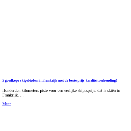
5 goedkope skigebieden in Frankrijk met de beste prijs-kwaliteitverhouding!
Honderden kilometers piste voor een eerlijke skipasprijs: dat is skiën in
Frankrijk. ...
Meer