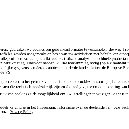
seren, gebruiken we cookies om gebruiksinformatie te verzamelen, die wij, T
rofielen worden aangemaakt op basis van uw activiteiten met behulp van einda
uiksprofielen worden gebruikt voor statistische analyse, individuele productaa
 en bereikmeting. Hiervoor hebben wij uw toestemming nodig (op elk moment in
oonlijke gegevens aan derde aanbieders in derde landen buiten de Europese E
 de VS.
n, accepteert u het gebruik van niet-functionele cookies en soortgelijke techno
ensten die technisch noodzakelijk zijn en die nodig zijn voor de uitvoering van 
ruik van cookies en de mogelijkheid om uw instellingen te wijzigen, vindt u in
rdelijke vind je in het
Impressum
. Informatie over de doeleinden en jouw rech
e onze
Privacy Policy
.