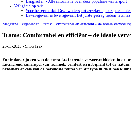
Langlaufen - Alle informatie over deze populaire wintersport
Veiligheid op skis
Voor het geval dat: Deze wintersportverzekeringen zijn echt de
Lawinegevaar is levensgevaar: het juiste gedrag tijdens lawines
Magazine
Skigebieden
Trams: Comfortabel en efficiënt - de ideale vervoersop
Trams: Comfortabel en efficiënt – de ideale verv
25-11-2025 - SnowTrex
Funiculars zijn een van de meest fascinerende vervoersmiddelen in de ber
fascinerend samenspel van techniek, comfort en nabijheid tot de natuur
bezoekers enkele van de bekendste routes van dit type in de Alpen kunn