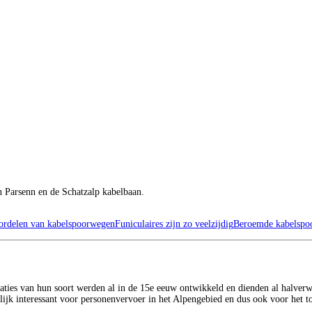
n Parsenn en de Schatzalp kabelbaan.
oordelen van kabelspoorwegen
Funiculaires zijn zo veelzijdig
Beroemde kabelspo
laties van hun soort werden al in de 15e eeuw ontwikkeld en dienden al halverw
jk interessant voor personenvervoer in het Alpengebied en dus ook voor het t