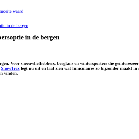
 moeite waard
tie in de bergen
oersoptie in de bergen
gen. Voor sneeuwliefhebbers, bergfans en wintersporters die geïnteresseerd 
.
SnowTrex
legt nu uit en laat zien wat funiculaires zo bijzonder maakt in s
en vinden.