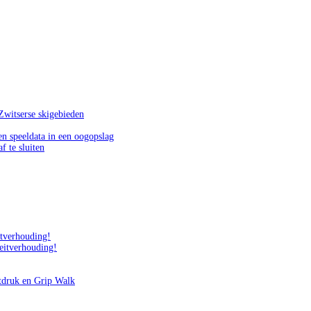
Zwitserse skigebieden
n speeldata in een oogopslag
f te sluiten
itverhouding!
teitverhouding!
tdruk en Grip Walk