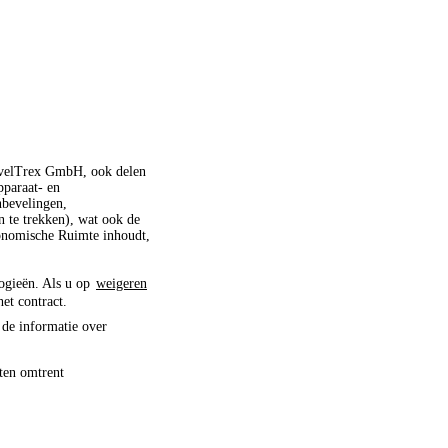
ravelTrex GmbH, ook delen
pparaat- en
nbevelingen,
 te trekken), wat ook de
conomische Ruimte inhoudt,
logieën. Als u op
weigeren
het contract.
 de informatie over
ten omtrent