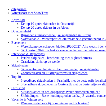
categorieën
Wintersport met SnowTrex
Après-Ski
De top 10 après-skioorden in Oostenrijk
De top 20 après-skibars in de Alpen
Duurzaamheid
Bijzonder klimaatvriendelijke skigebieden in Europa
Swisstainable - Wintersport en duurzaamheid gecombineerd in 
Evenement
Wereldkampioenschappen biatlon 2026/2027: Alle wedstrijden e
Ski Closing 2026: de leukste evenementen om het seizoen mee a
Interviews & Reportages
Perfect skiplezier - bescherming met rugbeschermers
Grasskiën: skiën op de weide
Skigebieden
Skivakantie met het gezin: familievriendelijke skigebieden
Zonneterrassen en uitkijkplatforms in skigebieden
Top 10
5 goedkope skigebieden in Frankrijk met de beste prijs-kwalite
5 betaalbare skigebieden in Oostenrijk met de beste prijs-kwali
Uitrusting
Skifabrikanten in één oogopslag: Welke skimerken zijn er?
Skibindingen - Beste houdingsgraden dankzij Z-waarde, contac
Vakantie & Wintersport
Wanneer is de beste tijd om wintersport te boeken?