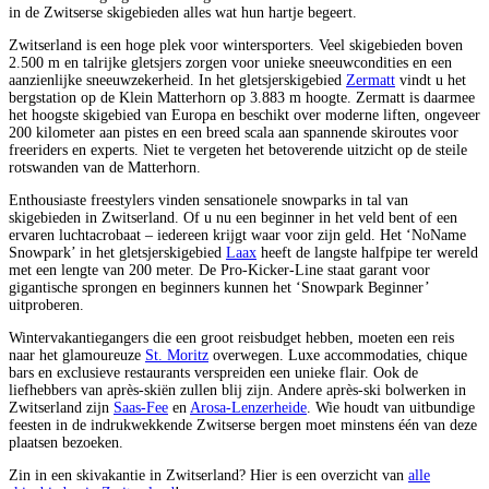
in de Zwitserse skigebieden alles wat hun hartje begeert.
Zwitserland is een hoge plek voor wintersporters. Veel skigebieden boven
2.500 m en talrijke gletsjers zorgen voor unieke sneeuwcondities en een
aanzienlijke sneeuwzekerheid. In het gletsjerskigebied
Zermatt
vindt u het
bergstation op de Klein Matterhorn op 3.883 m hoogte. Zermatt is daarmee
het hoogste skigebied van Europa en beschikt over moderne liften, ongeveer
200 kilometer aan pistes en een breed scala aan spannende skiroutes voor
freeriders en experts. Niet te vergeten het betoverende uitzicht op de steile
rotswanden van de Matterhorn.
Enthousiaste freestylers vinden sensationele snowparks in tal van
skigebieden in Zwitserland. Of u nu een beginner in het veld bent of een
ervaren luchtacrobaat – iedereen krijgt waar voor zijn geld. Het ‘NoName
Snowpark’ in het gletsjerskigebied
Laax
heeft de langste halfpipe ter wereld
met een lengte van 200 meter. De Pro-Kicker-Line staat garant voor
gigantische sprongen en beginners kunnen het ‘Snowpark Beginner’
uitproberen.
Wintervakantiegangers die een groot reisbudget hebben, moeten een reis
naar het glamoureuze
St. Moritz
overwegen. Luxe accommodaties, chique
bars en exclusieve restaurants verspreiden een unieke flair. Ook de
liefhebbers van après-skiën zullen blij zijn. Andere après-ski bolwerken in
Zwitserland zijn
Saas-Fee
en
Arosa-Lenzerheide
. Wie houdt van uitbundige
feesten in de indrukwekkende Zwitserse bergen moet minstens één van deze
plaatsen bezoeken.
Zin in een skivakantie in Zwitserland? Hier is een overzicht van
alle