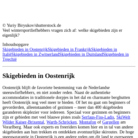
© Yuriy Biryukov/shutterstock.de
Veel wintersportliefhebbers vragen zich af: welke skigebieden zijn er
eigenlijk?
Inhoudsopgave
Skigebieden in Oostenrijk
Skigebieden in Frankrijk
Skigebieden in
Italië
Skigebieden in Zwitserland
Skigebieden in Duitsland
Skigebieden in
Tsjechië
Skigebieden in Oostenrijk
Oostenrijk blijft de favoriete bestemming van de Nederlandse
sneeuwliefhebbers, en niet zonder reden. Naast de authentieke
accommodaties in traditionele dorpjes in het dal en charmante berghutten
heeft Oostenrijk nog veel meer te bieden. Of het nu gaat om beginners of
gevorderden, alleenstaanden of gezinnen – meer dan 400 skigebieden
garanderen skiplezier voor iedereen. Speciaal voor gezinnen en beginners
zijn er gebieden met veel blauwe pistes zoals
Serfaus-Fiss-Ladis
,
SkiWelt
Wilder Kaiser-Brixental
,
Warth-Schröcken
,
Montafon
of
Gargellen
am
Vorarlberg. Maar ook experts en freeriders komen hier en in tal van andere
skigebieden aan hun trekken en ontdekken avontuurlijke skiroutes. De hoge
sneeuwgarantie in Oostenrijk is een andere reden om dit land te overwegen