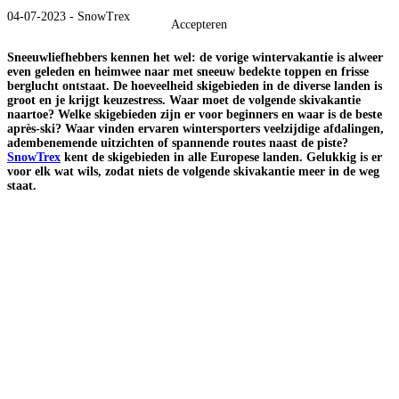
04-07-2023 - SnowTrex
Accepteren
Sneeuwliefhebbers kennen het wel: de vorige wintervakantie is alweer
even geleden en heimwee naar met sneeuw bedekte toppen en frisse
berglucht ontstaat. De hoeveelheid skigebieden in de diverse landen is
groot en je krijgt keuzestress. Waar moet de volgende skivakantie
naartoe? Welke skigebieden zijn er voor beginners en waar is de beste
après-ski? Waar vinden ervaren wintersporters veelzijdige afdalingen,
adembenemende uitzichten of spannende routes naast de piste?
SnowTrex
kent de skigebieden in alle Europese landen. Gelukkig is er
voor elk wat wils, zodat niets de volgende skivakantie meer in de weg
staat.