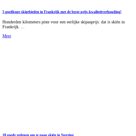
5 goedkope skigebieden in Frankrijk met de beste prijs-kwaliteitverhouding!
Honderden kilometers piste voor een eerlijke skipasprijs: dat is skiën in
Frankrijk. ...
Meer
10 goede redenen om te gaan skiën in Sterzing