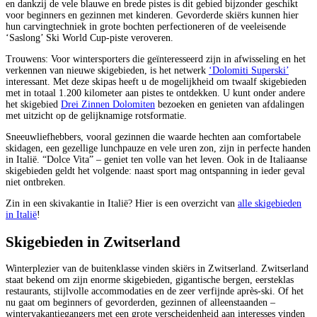
en dankzij de vele blauwe en brede pistes is dit gebied bijzonder geschikt
voor beginners en gezinnen met kinderen. Gevorderde skiërs kunnen hier
hun carvingtechniek in grote bochten perfectioneren of de veeleisende
‘Saslong’ Ski World Cup-piste veroveren.
Trouwens: Voor wintersporters die geïnteresseerd zijn in afwisseling en het
verkennen van nieuwe skigebieden, is het netwerk
‘Dolomiti Superski’
interessant. Met deze skipas heeft u de mogelijkheid om twaalf skigebieden
met in totaal 1.200 kilometer aan pistes te ontdekken. U kunt onder andere
het skigebied
Drei Zinnen Dolomiten
bezoeken en genieten van afdalingen
met uitzicht op de gelijknamige rotsformatie.
Sneeuwliefhebbers, vooral gezinnen die waarde hechten aan comfortabele
skidagen, een gezellige lunchpauze en vele uren zon, zijn in perfecte handen
in Italië. “Dolce Vita” – geniet ten volle van het leven. Ook in de Italiaanse
skigebieden geldt het volgende: naast sport mag ontspanning in ieder geval
niet ontbreken.
Zin in een skivakantie in Italië? Hier is een overzicht van
alle skigebieden
in Italië
!
Skigebieden in Zwitserland
Winterplezier van de buitenklasse vinden skiërs in Zwitserland. Zwitserland
staat bekend om zijn enorme skigebieden, gigantische bergen, eersteklas
restaurants, stijlvolle accommodaties en de zeer verfijnde après-ski. Of het
nu gaat om beginners of gevorderden, gezinnen of alleenstaanden –
wintervakantiegangers met een grote verscheidenheid aan interesses vinden