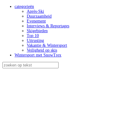
categorieën
Après-Ski
Duurzaamheid
Evenement
Interviews & Reportages
Skigebieden
Top 10
Uitrusting
Vakantie & Wintersport
Veiligheid op skis
Wintersport met SnowTrex