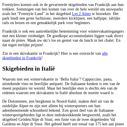
Freestylers komen ook in de gevarieerde skigebieden van Frankrijk aan hun
trekken. Sommigen van hen komen van over de hele wereld om snowparks
zoals het “Freestyle Land” in het skigebied
Les 2 Alpes
te bezoeken. Het
park biedt een grote luchtzone, meerdere kicklijnen, een halfpipe, talrijke
rails en boxen en een gemakkelijk park voor beginners.
Frankrijk is ook een aantrekkelijke bestemming voor wintervakantiegangers
met een kleiner reisbudget. De goedkope accommodaties liggen vaak direct
naast de pistes. Maak uw ski’s los en geniet van de lunch in het chalet. En
dat tegen eerlijke prijzen!
Zin in een skivakantie in Frankrijk? Hier is een overzicht van
alle
skigebieden in Frankrijk
!
Skigebieden in Italië
Waarom niet een wintervakantie in ‘Bella Italia’? Cappuccino, pasta,
uitstekende vino en heerlijke antipasti. De Italiaanse keuken is een van de
meest populaire ter wereld. Maar het heerlijke eten is slechts één van de
redenen waarom een skivakantie in Italië absoluut de moeite waard is.
De Dolomieten, een bergketen in Noord-Italië, maken deel uit van de
zuidelijke Alpen en zijn niet alleen bij wintersporters om hun
adembenemende schoonheid bekend. Een groot deel van de Italiaanse
wintersportgebieden ligt in deze indrukwekkende bergwereld, zoals het
skigebied Gröden/Alpe di Siusi, een fusie van de twee skigebieden Val
Gardena en Alpe di Siusi. Het gebied heeft een totaal van 175 km aan pistes