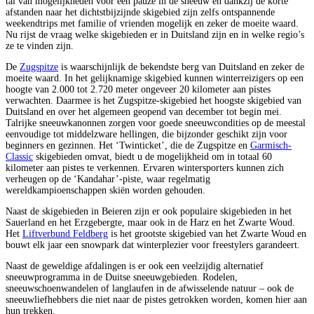
tal van mogelijkheden voor een pauze in de sneeuw en dankzij de korte
afstanden naar het dichtstbijzijnde skigebied zijn zelfs ontspannende
weekendtrips met familie of vrienden mogelijk en zeker de moeite waard.
Nu rijst de vraag welke skigebieden er in Duitsland zijn en in welke regio’s
ze te vinden zijn.
De
Zugspitze
is waarschijnlijk de bekendste berg van Duitsland en zeker de
moeite waard. In het gelijknamige skigebied kunnen winterreizigers op een
hoogte van 2.000 tot 2.720 meter ongeveer 20 kilometer aan pistes
verwachten. Daarmee is het Zugspitze-skigebied het hoogste skigebied van
Duitsland en over het algemeen geopend van december tot begin mei.
Talrijke sneeuwkanonnen zorgen voor goede sneeuwcondities op de meestal
eenvoudige tot middelzware hellingen, die bijzonder geschikt zijn voor
beginners en gezinnen. Het ‘Twinticket’, die de Zugspitze en
Garmisch-
Classic
skigebieden omvat, biedt u de mogelijkheid om in totaal 60
kilometer aan pistes te verkennen. Ervaren wintersporters kunnen zich
verheugen op de ‘Kandahar’-piste, waar regelmatig
wereldkampioenschappen skiën worden gehouden.
Naast de skigebieden in Beieren zijn er ook populaire skigebieden in het
Sauerland en het Erzgebergte, maar ook in de Harz en het Zwarte Woud.
Het
Liftverbund Feldberg
is het grootste skigebied van het Zwarte Woud en
bouwt elk jaar een snowpark dat winterplezier voor freestylers garandeert.
Naast de geweldige afdalingen is er ook een veelzijdig alternatief
sneeuwprogramma in de Duitse sneeuwgebieden. Rodelen,
sneeuwschoenwandelen of langlaufen in de afwisselende natuur – ook de
sneeuwliefhebbers die niet naar de pistes getrokken worden, komen hier aan
hun trekken.