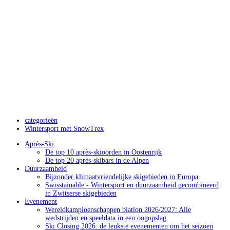
categorieën
Wintersport met SnowTrex
Après-Ski
De top 10 après-skioorden in Oostenrijk
De top 20 après-skibars in de Alpen
Duurzaamheid
Bijzonder klimaatvriendelijke skigebieden in Europa
Swisstainable - Wintersport en duurzaamheid gecombineerd
in Zwitserse skigebieden
Evenement
Wereldkampioenschappen biatlon 2026/2027: Alle
wedstrijden en speeldata in een oogopslag
Ski Closing 2026: de leukste evenementen om het seizoen