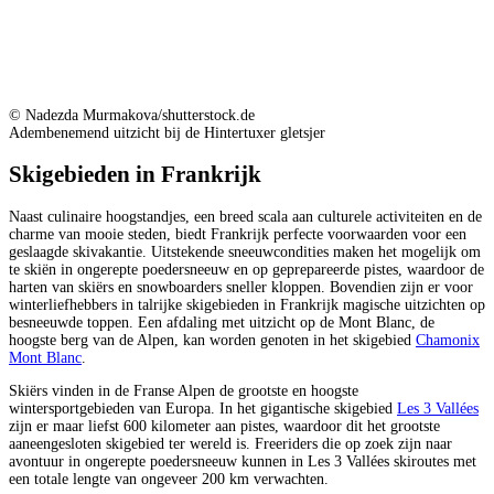
© Nadezda Murmakova/shutterstock.de
Adembenemend uitzicht bij de Hintertuxer gletsjer
Skigebieden in Frankrijk
Naast culinaire hoogstandjes, een breed scala aan culturele activiteiten en de
charme van mooie steden, biedt Frankrijk perfecte voorwaarden voor een
geslaagde skivakantie. Uitstekende sneeuwcondities maken het mogelijk om
te skiën in ongerepte poedersneeuw en op geprepareerde pistes, waardoor de
harten van skiërs en snowboarders sneller kloppen. Bovendien zijn er voor
winterliefhebbers in talrijke skigebieden in Frankrijk magische uitzichten op
besneeuwde toppen. Een afdaling met uitzicht op de Mont Blanc, de
hoogste berg van de Alpen, kan worden genoten in het skigebied
Chamonix
Mont Blanc
.
Skiërs vinden in de Franse Alpen de grootste en hoogste
wintersportgebieden van Europa. In het gigantische skigebied
Les 3 Vallées
zijn er maar liefst 600 kilometer aan pistes, waardoor dit het grootste
aaneengesloten skigebied ter wereld is. Freeriders die op zoek zijn naar
avontuur in ongerepte poedersneeuw kunnen in Les 3 Vallées skiroutes met
een totale lengte van ongeveer 200 km verwachten.