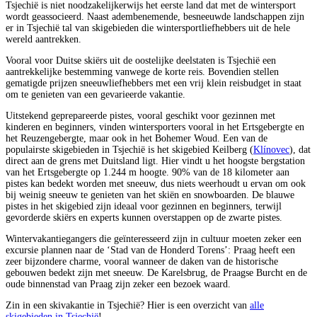
Tsjechië is niet noodzakelijkerwijs het eerste land dat met de wintersport
wordt geassocieerd. Naast adembenemende, besneeuwde landschappen zijn
er in Tsjechië tal van skigebieden die wintersportliefhebbers uit de hele
wereld aantrekken.
Vooral voor Duitse skiërs uit de oostelijke deelstaten is Tsjechië een
aantrekkelijke bestemming vanwege de korte reis. Bovendien stellen
gematigde prijzen sneeuwliefhebbers met een vrij klein reisbudget in staat
om te genieten van een gevarieerde vakantie.
Uitstekend geprepareerde pistes, vooral geschikt voor gezinnen met
kinderen en beginners, vinden wintersporters vooral in het Ertsgebergte en
het Reuzengebergte, maar ook in het Bohemer Woud. Een van de
populairste skigebieden in Tsjechië is het skigebied Keilberg (
Klínovec
), dat
direct aan de grens met Duitsland ligt. Hier vindt u het hoogste bergstation
van het Ertsgebergte op 1.244 m hoogte. 90% van de 18 kilometer aan
pistes kan bedekt worden met sneeuw, dus niets weerhoudt u ervan om ook
bij weinig sneeuw te genieten van het skiën en snowboarden. De blauwe
pistes in het skigebied zijn ideaal voor gezinnen en beginners, terwijl
gevorderde skiërs en experts kunnen overstappen op de zwarte pistes.
Wintervakantiegangers die geïnteresseerd zijn in cultuur moeten zeker een
excursie plannen naar de ‘Stad van de Honderd Torens’: Praag heeft een
zeer bijzondere charme, vooral wanneer de daken van de historische
gebouwen bedekt zijn met sneeuw. De Karelsbrug, de Praagse Burcht en de
oude binnenstad van Praag zijn zeker een bezoek waard.
Zin in een skivakantie in Tsjechië? Hier is een overzicht van
alle
skigebieden in Tsjechië
!