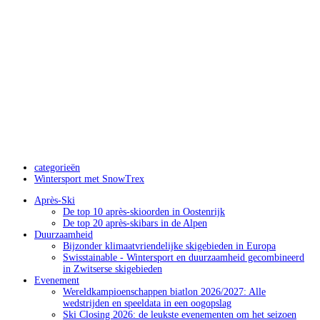
categorieën
Wintersport met SnowTrex
Après-Ski
De top 10 après-skioorden in Oostenrijk
De top 20 après-skibars in de Alpen
Duurzaamheid
Bijzonder klimaatvriendelijke skigebieden in Europa
Swisstainable - Wintersport en duurzaamheid gecombineerd
in Zwitserse skigebieden
Evenement
Wereldkampioenschappen biatlon 2026/2027: Alle
wedstrijden en speeldata in een oogopslag
Ski Closing 2026: de leukste evenementen om het seizoen