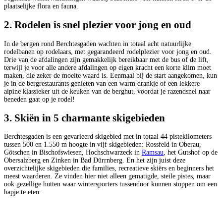
plaatselijke flora en fauna.
2. Rodelen is snel plezier voor jong en oud
In de bergen rond Berchtesgaden wachten in totaal acht natuurlijke
rodelbanen op rodelaars, met gegarandeerd rodelplezier voor jong en oud.
Drie van de afdalingen zijn gemakkelijk bereikbaar met de bus of de lift,
terwijl je voor alle andere afdalingen op eigen kracht een korte klim moet
maken, die zeker de moeite waard is. Eenmaal bij de start aangekomen, kun
je in de bergrestaurants genieten van een warm drankje of een lekkere
alpine klassieker uit de keuken van de berghut, voordat je razendsnel naar
beneden gaat op je rodel!
3. Skiën in 5 charmante skigebieden
Berchtesgaden is een gevarieerd skigebied met in totaal 44 pistekilometers
tussen 500 en 1.550 m hoogte in vijf skigebieden: Rossfeld in Oberau,
Götschen in Bischofswiesen, Hochschwarzeck in
Ramsau
, het Gutshof op de
Obersalzberg en Zinken in Bad Dürrnberg. En het zijn juist deze
overzichtelijke skigebieden die families, recreatieve skiërs en beginners het
meest waarderen. Ze vinden hier niet alleen gematigde, steile pistes, maar
ook gezellige hutten waar wintersporters tussendoor kunnen stoppen om een
hapje te eten.