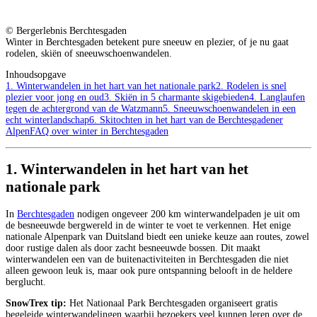
© Bergerlebnis Berchtesgaden
Winter in Berchtesgaden betekent pure sneeuw en plezier, of je nu gaat
rodelen, skiën of sneeuwschoenwandelen.
Inhoudsopgave
1. Winterwandelen in het hart van het nationale park
2. Rodelen is snel
plezier voor jong en oud
3. Skiën in 5 charmante skigebieden
4. Langlaufen
tegen de achtergrond van de Watzmann
5. Sneeuwschoenwandelen in een
echt winterlandschap
6. Skitochten in het hart van de Berchtesgadener
Alpen
FAQ over winter in Berchtesgaden
1. Winterwandelen in het hart van het
nationale park
In
Berchtesgaden
nodigen ongeveer 200 km winterwandelpaden je uit om
de besneeuwde bergwereld in de winter te voet te verkennen. Het enige
nationale Alpenpark van Duitsland biedt een unieke keuze aan routes, zowel
door rustige dalen als door zacht besneeuwde bossen. Dit maakt
winterwandelen een van de buitenactiviteiten in Berchtesgaden die niet
alleen gewoon leuk is, maar ook pure ontspanning belooft in de heldere
berglucht.
SnowTrex tip:
Het Nationaal Park Berchtesgaden organiseert gratis
begeleide winterwandelingen waarbij bezoekers veel kunnen leren over de