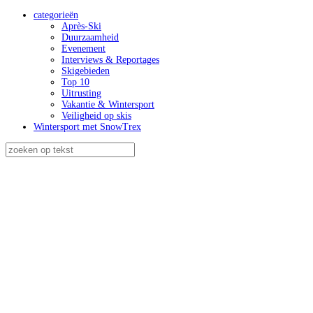
categorieën
Après-Ski
Duurzaamheid
Evenement
Interviews & Reportages
Skigebieden
Top 10
Uitrusting
Vakantie & Wintersport
Veiligheid op skis
Wintersport met SnowTrex