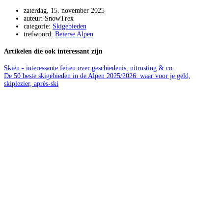
zaterdag, 15. november 2025
auteur: SnowTrex
categorie:
Skigebieden
trefwoord:
Beierse Alpen
Artikelen die ook interessant zijn
Skiën - interessante feiten over geschiedenis, uitrusting & co.
De 50 beste skigebieden in de Alpen 2025/2026: waar voor je geld,
skiplezier, après-ski