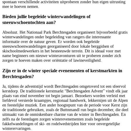
spontaan verschillende activiteiten uitproberen zonder hun eigen uitrusting
mee te hoeven nemen.
Bieden jullie begeleide winterwandelingen of
sneeuwschoentochten aan?
Absoluut. Het Nationaal Park Berchtesgaden organiseert bijvoorbeeld gratis
winterwandelingen onder begeleiding van rangers die interessante
informatie over de natuur geven. Er worden ook begeleide
sneeuwschoenwandelingen georganiseerd door lokale berggidsen of
skischoolmedewerkers in het besneeuwde terrein. Dit is ideaal voor met
name beginners om nieuwe winteravonturen uit te proberen zonder zich
zorgen te hoeven maken over oriëntatie of lawineveiligheid.
Zijn er in de winter speciale evenementen of kerstmarkten in
Berchtesgaden?
Ja, tijdens de adventstijd wordt Berchtesgaden omgetoverd tot een sfeervol
kerstdorp. De traditionele kerstmarkt “Berchtesgaden Advent” vindt elk jaar
plaats van eind november tot begin januari. Bezoekers worden verleid met
liefdevol versierde kraampjes, regionaal handwerk, lekkernijen uit de Alpen
en feestelijke muziek. Een ander hoogtepunt van de periode voor Kerst zijn
de traditionele gebruiken, zoals de Buttnmandl run begin december, die deel
uitmaakt van de onmiskenbare charme van de winter in Berchtesgaden. En
zelfs na de feestdagen zorgen winterevenementen zoals begeleide
fakkelwandelingen of ski- en rodelwedstrijden hier voor onvergetelijke
winterervaringen.