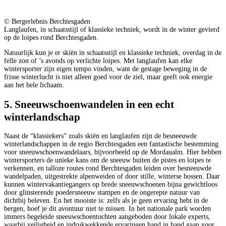
© Bergerlebnis Berchtesgaden
Langlaufen, in schaatsstijl of klassieke techniek, wordt in de winter gevierd
op de loipes rond Berchtesgaden.
Natuurlijk kun je er skiën in schaatsstijl en klassieke techniek, overdag in de
felle zon of ’s avonds op verlichte loipes. Met langlaufen kan elke
wintersporter zijn eigen tempo vinden, want de gestage beweging in de
frisse winterlucht is niet alleen goed voor de ziel, maar geeft ook energie
aan het hele lichaam.
5. Sneeuwschoenwandelen in een echt
winterlandschap
Naast de “klassiekers” zoals skiën en langlaufen zijn de besneeuwde
winterlandschappen in de regio Berchtesgaden een fantastische bestemming
voor sneeuwschoenwandelaars, bijvoorbeeld op de Mordaualm. Hier hebben
wintersporters de unieke kans om de sneeuw buiten de pistes en loipes te
verkennen, en talloze routes rond Berchtesgaden leiden over besneeuwde
wandelpaden, uitgestrekte alpenweiden of door stille, winterse bossen. Daar
kunnen wintervakantiegangers op brede sneeuwschoenen bijna gewichtloos
door glinsterende poedersneeuw stampen en de ongerepte natuur van
dichtbij beleven. En het mooiste is: zelfs als je geen ervaring hebt in de
bergen, hoef je dit avontuur niet te missen. In het nationale park worden
immers begeleide sneeuwschoentochten aangeboden door lokale experts,
waarbij veiligheid en indrukwekkende ervaringen hand in hand gaan voor