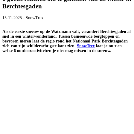
Berchtesgaden
15-11-2025 - SnowTrex
Als de eerste sneeuw op de Watzmann valt, verandert Berchtesgaden al
snel in een winterwonderland. Tussen besneeuwde bergtoppen en
bevroren meren laat de regio rond het Nationaal Park Berchtesgaden
zich van zijn schilderachtigste kant zien.
SnowTrex
laat je nu zien
welke 6 outdooractiviteiten je niet mag missen in de sneeuw.