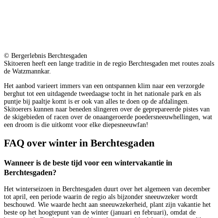
© Bergerlebnis Berchtesgaden
Skitoeren heeft een lange traditie in de regio Berchtesgaden met routes zoals
de Watzmannkar.
Het aanbod varieert immers van een ontspannen klim naar een verzorgde
berghut tot een uitdagende tweedaagse tocht in het nationale park en als
puntje bij paaltje komt is er ook van alles te doen op de afdalingen.
Skitoerers kunnen naar beneden slingeren over de geprepareerde pistes van
de skigebieden of racen over de onaangeroerde poedersneeuwhellingen, wat
een droom is die uitkomt voor elke diepesneeuwfan!
FAQ over winter in Berchtesgaden
Wanneer is de beste tijd voor een wintervakantie in
Berchtesgaden?
Het winterseizoen in Berchtesgaden duurt over het algemeen van december
tot april, een periode waarin de regio als bijzonder sneeuwzeker wordt
beschouwd. Wie waarde hecht aan sneeuwzekerheid, plant zijn vakantie het
beste op het hoogtepunt van de winter (januari en februari), omdat de