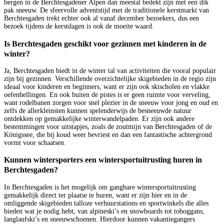
bergen in de Berchtesgadener Alpen dan meestal bedekt zijn met een dik
pak sneeuw. De sfeervolle adventstijd met de traditionele kerstmarkt van
Berchtesgaden trekt echter ook al vanaf december bezoekers, dus een
bezoek tijdens de kerstdagen is ook de moeite waard.
Is Berchtesgaden geschikt voor gezinnen met kinderen in de
winter?
Ja, Berchtesgaden biedt in de winter tal van activiteiten die vooral populair
zijn bij gezinnen. Verschillende overzichtelijke skigebieden in de regio zijn
ideaal voor kinderen en beginners, want er zijn ook skischolen en vlakke
oefenhellingen. En ook buiten de pistes is er geen ruimte voor verveling,
want rodelbanen zorgen voor snel plezier in de sneeuw voor jong en oud en
zelfs de allerkleinsten kunnen spelenderwijs de besneeuwde natuur
ontdekken op gemakkelijke winterwandelpaden. Er zijn ook andere
bestemmingen voor uitstapjes, zoals de zoutmijn van Berchtesgaden of de
Königssee, die bij koud weer bevriest en dan een fantastische achtergrond
vormt voor schaatsen.
Kunnen wintersporters een wintersportuitrusting huren in
Berchtesgaden?
In Berchtesgaden is het mogelijk om gangbare wintersportuitrusting
gemakkelijk direct ter plaatse te huren, want er zijn hier en in de
omliggende skigebieden talloze verhuurstations en sportwinkels die alles
bieden wat je nodig hebt, van alpineski’s en snowboards tot toboggans,
langlaufski’s en sneeuwschoenen. Hierdoor kunnen vakantiegangers