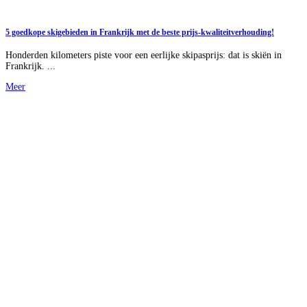
5 goedkope skigebieden in Frankrijk met de beste prijs-kwaliteitverhouding!
Honderden kilometers piste voor een eerlijke skipasprijs: dat is skiën in
Frankrijk. ...
Meer