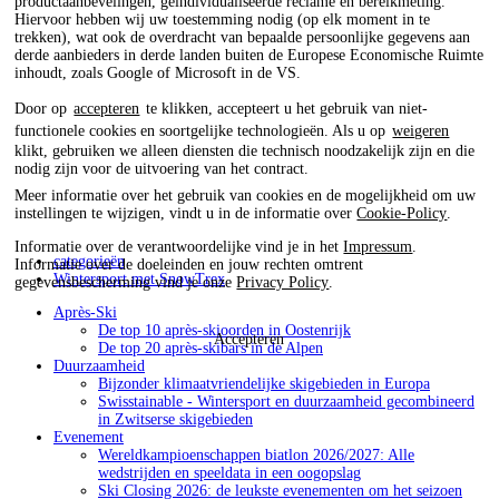
productaanbevelingen, geïndividualiseerde reclame en bereikmeting.
Hiervoor hebben wij uw toestemming nodig (op elk moment in te
trekken), wat ook de overdracht van bepaalde persoonlijke gegevens aan
derde aanbieders in derde landen buiten de Europese Economische Ruimte
inhoudt, zoals Google of Microsoft in de VS.
Door op
accepteren
te klikken, accepteert u het gebruik van niet-
functionele cookies en soortgelijke technologieën. Als u op
weigeren
klikt, gebruiken we alleen diensten die technisch noodzakelijk zijn en die
nodig zijn voor de uitvoering van het contract.
Meer informatie over het gebruik van cookies en de mogelijkheid om uw
instellingen te wijzigen, vindt u in de informatie over
Cookie-Policy
.
Informatie over de verantwoordelijke vind je in het
Impressum
.
categorieën
Informatie over de doeleinden en jouw rechten omtrent
Wintersport met SnowTrex
gegevensbescherming vind je onze
Privacy Policy
.
Après-Ski
De top 10 après-skioorden in Oostenrijk
Accepteren
De top 20 après-skibars in de Alpen
Duurzaamheid
Bijzonder klimaatvriendelijke skigebieden in Europa
Swisstainable - Wintersport en duurzaamheid gecombineerd
in Zwitserse skigebieden
Evenement
Wereldkampioenschappen biatlon 2026/2027: Alle
wedstrijden en speeldata in een oogopslag
Ski Closing 2026: de leukste evenementen om het seizoen