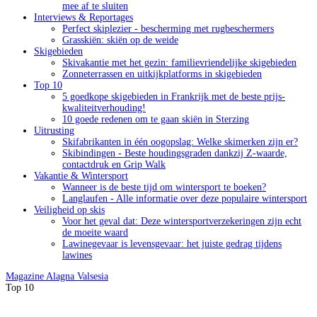
mee af te sluiten
Interviews & Reportages
Perfect skiplezier - bescherming met rugbeschermers
Grasskiën: skiën op de weide
Skigebieden
Skivakantie met het gezin: familievriendelijke skigebieden
Zonneterrassen en uitkijkplatforms in skigebieden
Top 10
5 goedkope skigebieden in Frankrijk met de beste prijs-
kwaliteitverhouding!
10 goede redenen om te gaan skiën in Sterzing
Uitrusting
Skifabrikanten in één oogopslag: Welke skimerken zijn er?
Skibindingen - Beste houdingsgraden dankzij Z-waarde,
contactdruk en Grip Walk
Vakantie & Wintersport
Wanneer is de beste tijd om wintersport te boeken?
Langlaufen - Alle informatie over deze populaire wintersport
Veiligheid op skis
Voor het geval dat: Deze wintersportverzekeringen zijn echt
de moeite waard
Lawinegevaar is levensgevaar: het juiste gedrag tijdens
lawines
Magazine
Alagna Valsesia
Top 10