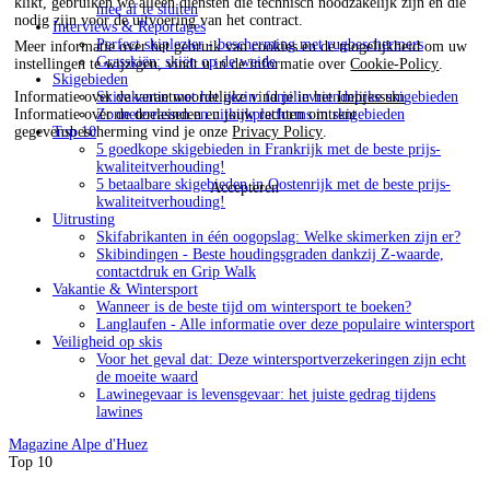
klikt, gebruiken we alleen diensten die technisch noodzakelijk zijn en die
mee af te sluiten
nodig zijn voor de uitvoering van het contract.
Interviews & Reportages
Perfect skiplezier - bescherming met rugbeschermers
Meer informatie over het gebruik van cookies en de mogelijkheid om uw
Grasskiën: skiën op de weide
instellingen te wijzigen, vindt u in de informatie over
Cookie-Policy
.
Skigebieden
Skivakantie met het gezin: familievriendelijke skigebieden
Informatie over de verantwoordelijke vind je in het
Impressum
.
Zonneterrassen en uitkijkplatforms in skigebieden
Informatie over de doeleinden en jouw rechten omtrent
Top 10
gegevensbescherming vind je onze
Privacy Policy
.
5 goedkope skigebieden in Frankrijk met de beste prijs-
kwaliteitverhouding!
5 betaalbare skigebieden in Oostenrijk met de beste prijs-
Accepteren
kwaliteitverhouding!
Uitrusting
Skifabrikanten in één oogopslag: Welke skimerken zijn er?
Skibindingen - Beste houdingsgraden dankzij Z-waarde,
contactdruk en Grip Walk
Vakantie & Wintersport
Wanneer is de beste tijd om wintersport te boeken?
Langlaufen - Alle informatie over deze populaire wintersport
Veiligheid op skis
Voor het geval dat: Deze wintersportverzekeringen zijn echt
de moeite waard
Lawinegevaar is levensgevaar: het juiste gedrag tijdens
lawines
Magazine
Alpe d'Huez
Top 10