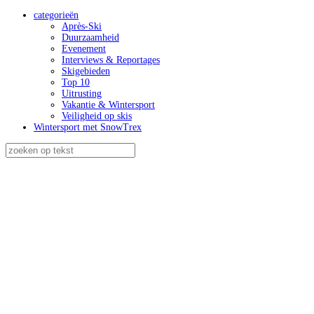
categorieën
Après-Ski
Duurzaamheid
Evenement
Interviews & Reportages
Skigebieden
Top 10
Uitrusting
Vakantie & Wintersport
Veiligheid op skis
Wintersport met SnowTrex