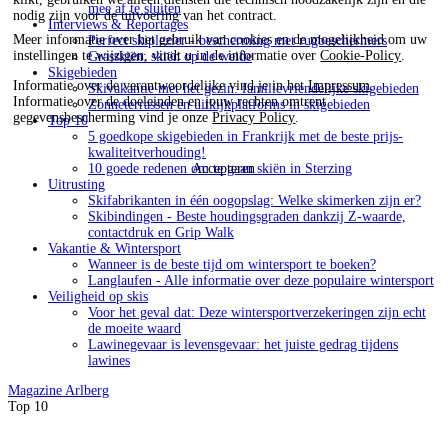
mee af te sluiten
nodig zijn voor de uitvoering van het contract.
Interviews & Reportages
Meer informatie over het gebruik van cookies en de mogelijkheid om uw
Perfect skiplezier - bescherming met rugbeschermers
instellingen te wijzigen, vindt u in de informatie over
Cookie-Policy
.
Grasskiën: skiën op de weide
Skigebieden
Informatie over de verantwoordelijke vind je in het
Impressum
.
Skivakantie met het gezin: familievriendelijke skigebieden
Informatie over de doeleinden en jouw rechten omtrent
Zonneterrassen en uitkijkplatforms in skigebieden
gegevensbescherming vind je onze
Privacy Policy
.
Top 10
5 goedkope skigebieden in Frankrijk met de beste prijs-
kwaliteitverhouding!
10 goede redenen om te gaan skiën in Sterzing
Accepteren
Uitrusting
Skifabrikanten in één oogopslag: Welke skimerken zijn er?
Skibindingen - Beste houdingsgraden dankzij Z-waarde,
contactdruk en Grip Walk
Vakantie & Wintersport
Wanneer is de beste tijd om wintersport te boeken?
Langlaufen - Alle informatie over deze populaire wintersport
Veiligheid op skis
Voor het geval dat: Deze wintersportverzekeringen zijn echt
de moeite waard
Lawinegevaar is levensgevaar: het juiste gedrag tijdens
lawines
Magazine
Arlberg
Top 10