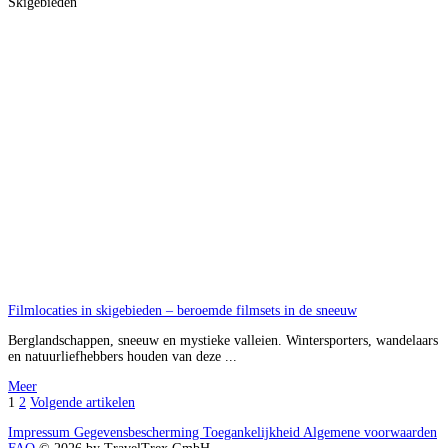
Skigebieden
Filmlocaties in skigebieden – beroemde filmsets in de sneeuw
Berglandschappen, sneeuw en mystieke valleien. Wintersporters, wandelaars
en natuurliefhebbers houden van deze ...
Meer
1
2
Volgende artikelen
Impressum
Gegevensbescherming
Toegankelijkheid
Algemene voorwaarden