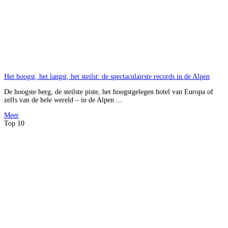
Het hoogst, het langst, het steilst: de spectaculairste records in de Alpen
De hoogste berg, de steilste piste, het hoogstgelegen hotel van Europa of
zelfs van de hele wereld – in de Alpen ...
Meer
Top 10