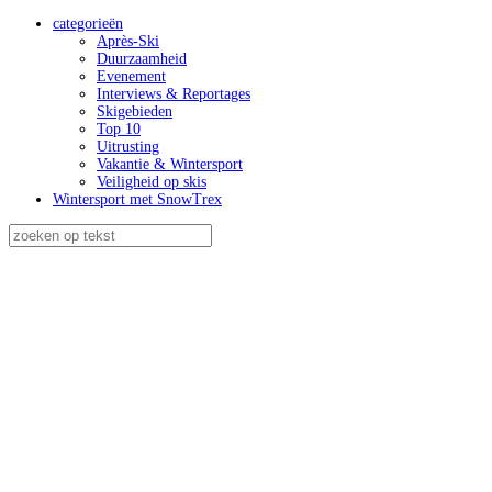
categorieën
Après-Ski
Duurzaamheid
Evenement
Interviews & Reportages
Skigebieden
Top 10
Uitrusting
Vakantie & Wintersport
Veiligheid op skis
Wintersport met SnowTrex