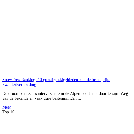
SnowTrex Ranking: 10 gunstige skigebieden met de beste prijs-
kwaliteitverhouding
De droom van een wintervakantie in de Alpen hoeft niet duur te zijn. Weg
van de bekende en vaak dure bestemmingen ...
Meer
Top 10