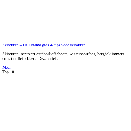
Skitouren – De ultieme gids & tips voor skitouren
Skitouren inspireert outdoorliefhebbers, wintersportfans, bergbeklimmers
en natuurliefhebbers. Deze unieke ...
Meer
Top 10