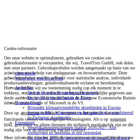
Cookie-informatie
Om onze website te optimaliseren, gebruiken we cookies om
gebruiksinformatie te verzamelen, die wij, TravelTrex GmbH, ook delen
met onze partners. Gebruiksprofielen worden aangemaakt op basis van uw
activiteiten met behulp van eindapparaat- en browserinformatie. Deze
categorieën
gebruiksprofielen worden gebruikt voor statistische analyse, individuele
Wintersport met SnowTrex
productaanbevelingen, geïndividualiseerde reclame en bereikmeting.
Après-Ski
Hiervoor hebben wij uw toestemming nodig (op elk moment in te
De top 10 après-skioorden in Oostenrijk
trekken), wat ook de overdracht van bepaalde persoonlijke gegevens aan
De top 20 après-skibars in de Alpen
derde aanbieders in derde landen buiten de Europese Economische Ruimte
Duurzaamheid
inhoudt, zoals Google of Microsoft in de VS.
Bijzonder klimaatvriendelijke skigebieden in Europa
Swisstainable - Wintersport en duurzaamheid gecombineerd
Door op
accepteren
te klikken, accepteert u het gebruik van niet-
in Zwitserse skigebieden
functionele cookies en soortgelijke technologieën. Als u op
weigeren
Evenement
klikt, gebruiken we alleen diensten die technisch noodzakelijk zijn en die
Wereldkampioenschappen biatlon 2026/2027: Alle
nodig zijn voor de uitvoering van het contract.
wedstrijden en speeldata in een oogopslag
Meer informatie over het gebruik van cookies en de mogelijkheid om uw
Ski Closing 2026: de leukste evenementen om het seizoen