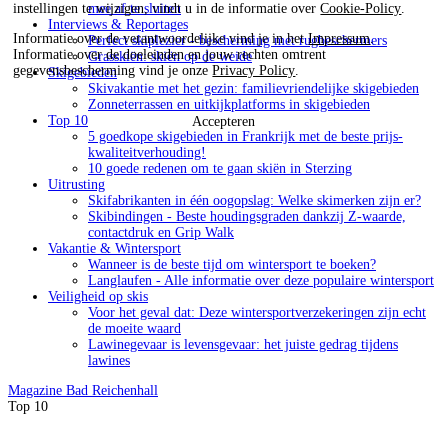
instellingen te wijzigen, vindt u in de informatie over
Cookie-Policy
.
mee af te sluiten
Interviews & Reportages
Informatie over de verantwoordelijke vind je in het
Impressum
.
Perfect skiplezier - bescherming met rugbeschermers
Informatie over de doeleinden en jouw rechten omtrent
Grasskiën: skiën op de weide
gegevensbescherming vind je onze
Privacy Policy
.
Skigebieden
Skivakantie met het gezin: familievriendelijke skigebieden
Zonneterrassen en uitkijkplatforms in skigebieden
Top 10
Accepteren
5 goedkope skigebieden in Frankrijk met de beste prijs-
kwaliteitverhouding!
10 goede redenen om te gaan skiën in Sterzing
Uitrusting
Skifabrikanten in één oogopslag: Welke skimerken zijn er?
Skibindingen - Beste houdingsgraden dankzij Z-waarde,
contactdruk en Grip Walk
Vakantie & Wintersport
Wanneer is de beste tijd om wintersport te boeken?
Langlaufen - Alle informatie over deze populaire wintersport
Veiligheid op skis
Voor het geval dat: Deze wintersportverzekeringen zijn echt
de moeite waard
Lawinegevaar is levensgevaar: het juiste gedrag tijdens
lawines
Magazine
Bad Reichenhall
Top 10