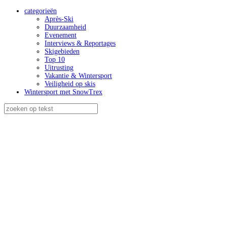
categorieën
Après-Ski
Duurzaamheid
Evenement
Interviews & Reportages
Skigebieden
Top 10
Uitrusting
Vakantie & Wintersport
Veiligheid op skis
Wintersport met SnowTrex