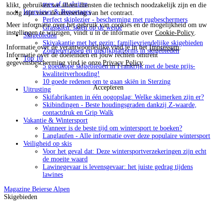
mee af te sluiten
klikt, gebruiken we alleen diensten die technisch noodzakelijk zijn en die
Interviews & Reportages
nodig zijn voor de uitvoering van het contract.
Perfect skiplezier - bescherming met rugbeschermers
Meer informatie over het gebruik van cookies en de mogelijkheid om uw
Grasskiën: skiën op de weide
instellingen te wijzigen, vindt u in de informatie over
Cookie-Policy
.
Skigebieden
Skivakantie met het gezin: familievriendelijke skigebieden
Informatie over de verantwoordelijke vind je in het
Impressum
.
Zonneterrassen en uitkijkplatforms in skigebieden
Informatie over de doeleinden en jouw rechten omtrent
Top 10
gegevensbescherming vind je onze
Privacy Policy
.
5 goedkope skigebieden in Frankrijk met de beste prijs-
kwaliteitverhouding!
10 goede redenen om te gaan skiën in Sterzing
Accepteren
Uitrusting
Skifabrikanten in één oogopslag: Welke skimerken zijn er?
Skibindingen - Beste houdingsgraden dankzij Z-waarde,
contactdruk en Grip Walk
Vakantie & Wintersport
Wanneer is de beste tijd om wintersport te boeken?
Langlaufen - Alle informatie over deze populaire wintersport
Veiligheid op skis
Voor het geval dat: Deze wintersportverzekeringen zijn echt
de moeite waard
Lawinegevaar is levensgevaar: het juiste gedrag tijdens
lawines
Magazine
Beierse Alpen
Skigebieden