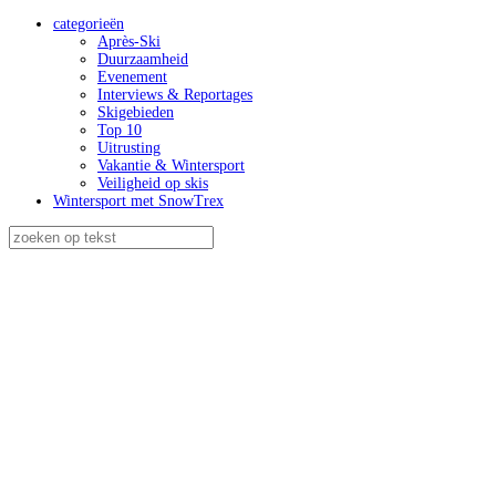
categorieën
Après-Ski
Duurzaamheid
Evenement
Interviews & Reportages
Skigebieden
Top 10
Uitrusting
Vakantie & Wintersport
Veiligheid op skis
Wintersport met SnowTrex