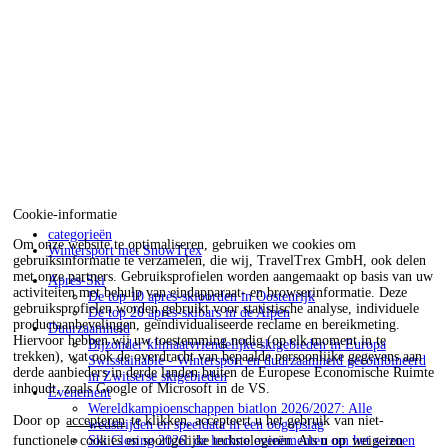
Cookie-informatie
categorieën
Om onze website te optimaliseren, gebruiken we cookies om
Wintersport met SnowTrex
gebruiksinformatie te verzamelen, die wij, TravelTrex GmbH, ook delen
met onze partners. Gebruiksprofielen worden aangemaakt op basis van uw
Après-Ski
activiteiten met behulp van eindapparaat- en browserinformatie. Deze
De top 10 après-skioorden in Oostenrijk
gebruiksprofielen worden gebruikt voor statistische analyse, individuele
De top 20 après-skibars in de Alpen
productaanbevelingen, geïndividualiseerde reclame en bereikmeting.
Duurzaamheid
Hiervoor hebben wij uw toestemming nodig (op elk moment in te
Bijzonder klimaatvriendelijke skigebieden in Europa
trekken), wat ook de overdracht van bepaalde persoonlijke gegevens aan
Swisstainable - Wintersport en duurzaamheid gecombineerd
derde aanbieders in derde landen buiten de Europese Economische Ruimte
in Zwitserse skigebieden
inhoudt, zoals Google of Microsoft in de VS.
Evenement
Wereldkampioenschappen biatlon 2026/2027: Alle
Door op
accepteren
te klikken, accepteert u het gebruik van niet-
wedstrijden en speeldata in een oogopslag
Ski Closing 2026: de leukste evenementen om het seizoen
functionele cookies en soortgelijke technologieën. Als u op
weigeren