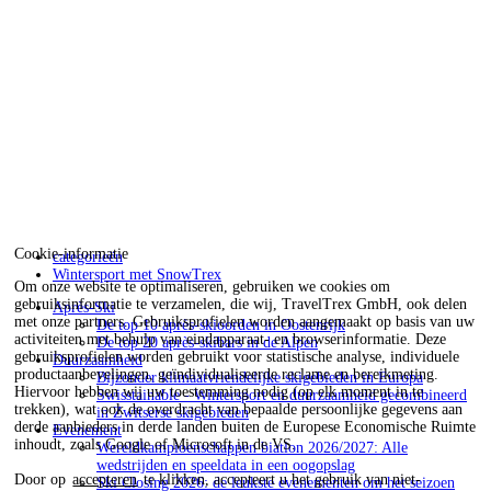
Cookie-informatie
categorieën
Wintersport met SnowTrex
Om onze website te optimaliseren, gebruiken we cookies om
gebruiksinformatie te verzamelen, die wij, TravelTrex GmbH, ook delen
Après-Ski
met onze partners. Gebruiksprofielen worden aangemaakt op basis van uw
De top 10 après-skioorden in Oostenrijk
activiteiten met behulp van eindapparaat- en browserinformatie. Deze
De top 20 après-skibars in de Alpen
gebruiksprofielen worden gebruikt voor statistische analyse, individuele
Duurzaamheid
productaanbevelingen, geïndividualiseerde reclame en bereikmeting.
Bijzonder klimaatvriendelijke skigebieden in Europa
Hiervoor hebben wij uw toestemming nodig (op elk moment in te
Swisstainable - Wintersport en duurzaamheid gecombineerd
trekken), wat ook de overdracht van bepaalde persoonlijke gegevens aan
in Zwitserse skigebieden
derde aanbieders in derde landen buiten de Europese Economische Ruimte
Evenement
inhoudt, zoals Google of Microsoft in de VS.
Wereldkampioenschappen biatlon 2026/2027: Alle
wedstrijden en speeldata in een oogopslag
Door op
accepteren
te klikken, accepteert u het gebruik van niet-
Ski Closing 2026: de leukste evenementen om het seizoen