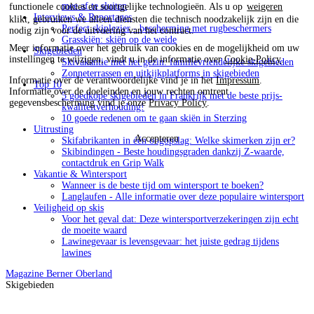
mee af te sluiten
functionele cookies en soortgelijke technologieën. Als u op
weigeren
Interviews & Reportages
klikt, gebruiken we alleen diensten die technisch noodzakelijk zijn en die
Perfect skiplezier - bescherming met rugbeschermers
nodig zijn voor de uitvoering van het contract.
Grasskiën: skiën op de weide
Meer informatie over het gebruik van cookies en de mogelijkheid om uw
Skigebieden
instellingen te wijzigen, vindt u in de informatie over
Cookie-Policy
.
Skivakantie met het gezin: familievriendelijke skigebieden
Zonneterrassen en uitkijkplatforms in skigebieden
Informatie over de verantwoordelijke vind je in het
Impressum
.
Top 10
Informatie over de doeleinden en jouw rechten omtrent
5 goedkope skigebieden in Frankrijk met de beste prijs-
gegevensbescherming vind je onze
Privacy Policy
.
kwaliteitverhouding!
10 goede redenen om te gaan skiën in Sterzing
Uitrusting
Accepteren
Skifabrikanten in één oogopslag: Welke skimerken zijn er?
Skibindingen - Beste houdingsgraden dankzij Z-waarde,
contactdruk en Grip Walk
Vakantie & Wintersport
Wanneer is de beste tijd om wintersport te boeken?
Langlaufen - Alle informatie over deze populaire wintersport
Veiligheid op skis
Voor het geval dat: Deze wintersportverzekeringen zijn echt
de moeite waard
Lawinegevaar is levensgevaar: het juiste gedrag tijdens
lawines
Magazine
Berner Oberland
Skigebieden