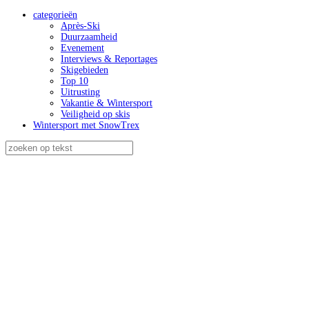
categorieën
Après-Ski
Duurzaamheid
Evenement
Interviews & Reportages
Skigebieden
Top 10
Uitrusting
Vakantie & Wintersport
Veiligheid op skis
Wintersport met SnowTrex