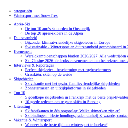
categorieën
Wintersport met SnowTrex
Après-Ski
De top 10 après-skioorden in Oostenrijk
De top 20 après-skibars in de Alpen
Duurzaamheid
Bijzonder klimaatvriendelijke skigebieden in Europa
Swisstainable - Wintersport en duurzaamheid gecombineerd in 
Evenement
Wereldkampioenschappen biatlon 2026/2027: Alle wedstrijden e
Ski Closing 2026: de leukste evenementen om het seizoen mee a
Interviews & Reportages
Perfect skiplezier - bescherming met rugbeschermers
Grasskiën: skiën op de weide
Skigebieden
Skivakantie met het gezin: familievriendelijke skigebieden
Zonneterrassen en uitkijkplatforms in skigebieden
Top 10
5 goedkope skigebieden in Frankrijk met de beste prijs-kwalite
10 goede redenen om te gaan skiën in Sterzing
Uitrusting
Skifabrikanten in één oogopslag: Welke skimerken zijn er?
Skibindingen - Beste houdingsgraden dankzij Z-waarde, contac
Vakantie & Wintersport
Wanneer is de beste tijd om wintersport te boeken?