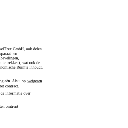
ravelTrex GmbH, ook delen
pparaat- en
nbevelingen,
 te trekken), wat ook de
conomische Ruimte inhoudt,
logieën. Als u op
weigeren
het contract.
 de informatie over
ten omtrent