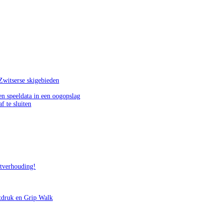
Zwitserse skigebieden
n speeldata in een oogopslag
f te sluiten
itverhouding!
tdruk en Grip Walk