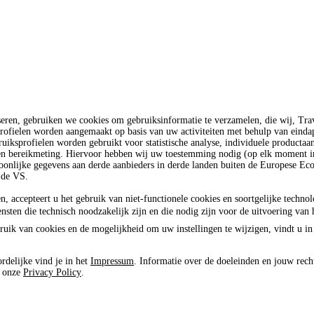
seren, gebruiken we cookies om gebruiksinformatie te verzamelen, die wij, T
rofielen worden aangemaakt op basis van uw activiteiten met behulp van einda
uiksprofielen worden gebruikt voor statistische analyse, individuele productaa
 en bereikmeting. Hiervoor hebben wij uw toestemming nodig (op elk moment in
oonlijke gegevens aan derde aanbieders in derde landen buiten de Europese E
 de VS.
n, accepteert u het gebruik van niet-functionele cookies en soortgelijke techno
ensten die technisch noodzakelijk zijn en die nodig zijn voor de uitvoering van 
ruik van cookies en de mogelijkheid om uw instellingen te wijzigen, vindt u in
rdelijke vind je in het
Impressum
. Informatie over de doeleinden en jouw rech
e onze
Privacy Policy
.