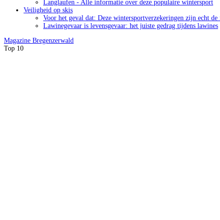
Langlaufen - Alle informatie over deze populaire wintersport
Veiligheid op skis
Voor het geval dat: Deze wintersportverzekeringen zijn echt de
Lawinegevaar is levensgevaar: het juiste gedrag tijdens lawines
Magazine
Bregenzerwald
Top 10