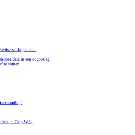
Zwitserse skigebieden
n speeldata in een oogopslag
f te sluiten
itverhouding!
tdruk en Grip Walk