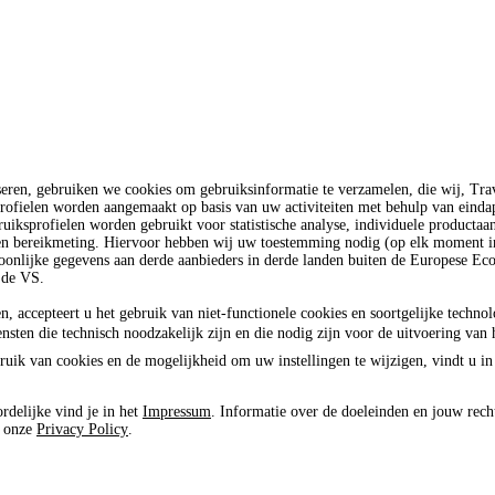
seren, gebruiken we cookies om gebruiksinformatie te verzamelen, die wij, T
rofielen worden aangemaakt op basis van uw activiteiten met behulp van einda
uiksprofielen worden gebruikt voor statistische analyse, individuele productaa
 en bereikmeting. Hiervoor hebben wij uw toestemming nodig (op elk moment in
oonlijke gegevens aan derde aanbieders in derde landen buiten de Europese E
 de VS.
n, accepteert u het gebruik van niet-functionele cookies en soortgelijke techno
ensten die technisch noodzakelijk zijn en die nodig zijn voor de uitvoering van 
ruik van cookies en de mogelijkheid om uw instellingen te wijzigen, vindt u in
rdelijke vind je in het
Impressum
. Informatie over de doeleinden en jouw rech
e onze
Privacy Policy
.