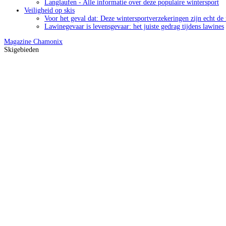
Langlaufen - Alle informatie over deze populaire wintersport
Veiligheid op skis
Voor het geval dat: Deze wintersportverzekeringen zijn echt de
Lawinegevaar is levensgevaar: het juiste gedrag tijdens lawines
Magazine
Chamonix
Skigebieden