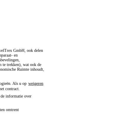
ravelTrex GmbH, ook delen
pparaat- en
nbevelingen,
 te trekken), wat ook de
conomische Ruimte inhoudt,
logieën. Als u op
weigeren
het contract.
 de informatie over
ten omtrent