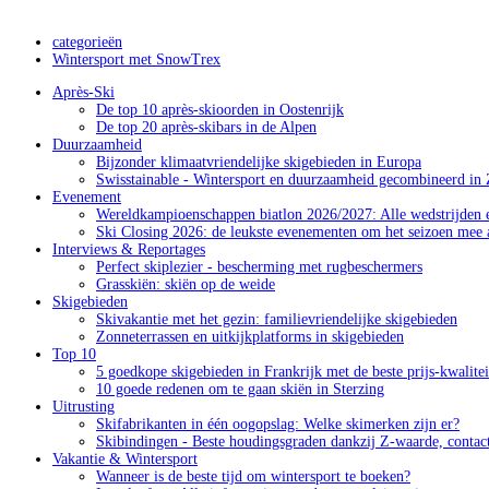
categorieën
Wintersport met SnowTrex
Après-Ski
De top 10 après-skioorden in Oostenrijk
De top 20 après-skibars in de Alpen
Duurzaamheid
Bijzonder klimaatvriendelijke skigebieden in Europa
Swisstainable - Wintersport en duurzaamheid gecombineerd in 
Evenement
Wereldkampioenschappen biatlon 2026/2027: Alle wedstrijden e
Ski Closing 2026: de leukste evenementen om het seizoen mee a
Interviews & Reportages
Perfect skiplezier - bescherming met rugbeschermers
Grasskiën: skiën op de weide
Skigebieden
Skivakantie met het gezin: familievriendelijke skigebieden
Zonneterrassen en uitkijkplatforms in skigebieden
Top 10
5 goedkope skigebieden in Frankrijk met de beste prijs-kwalite
10 goede redenen om te gaan skiën in Sterzing
Uitrusting
Skifabrikanten in één oogopslag: Welke skimerken zijn er?
Skibindingen - Beste houdingsgraden dankzij Z-waarde, contac
Vakantie & Wintersport
Wanneer is de beste tijd om wintersport te boeken?