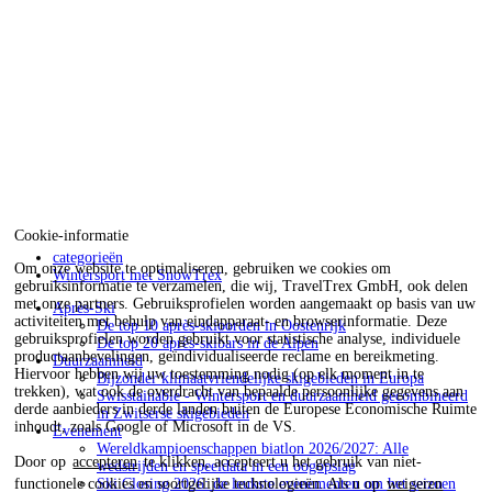
Cookie-informatie
categorieën
Om onze website te optimaliseren, gebruiken we cookies om
Wintersport met SnowTrex
gebruiksinformatie te verzamelen, die wij, TravelTrex GmbH, ook delen
met onze partners. Gebruiksprofielen worden aangemaakt op basis van uw
Après-Ski
activiteiten met behulp van eindapparaat- en browserinformatie. Deze
De top 10 après-skioorden in Oostenrijk
gebruiksprofielen worden gebruikt voor statistische analyse, individuele
De top 20 après-skibars in de Alpen
productaanbevelingen, geïndividualiseerde reclame en bereikmeting.
Duurzaamheid
Hiervoor hebben wij uw toestemming nodig (op elk moment in te
Bijzonder klimaatvriendelijke skigebieden in Europa
trekken), wat ook de overdracht van bepaalde persoonlijke gegevens aan
Swisstainable - Wintersport en duurzaamheid gecombineerd
derde aanbieders in derde landen buiten de Europese Economische Ruimte
in Zwitserse skigebieden
inhoudt, zoals Google of Microsoft in de VS.
Evenement
Wereldkampioenschappen biatlon 2026/2027: Alle
Door op
accepteren
te klikken, accepteert u het gebruik van niet-
wedstrijden en speeldata in een oogopslag
functionele cookies en soortgelijke technologieën. Als u op
weigeren
Ski Closing 2026: de leukste evenementen om het seizoen