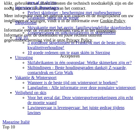
mee af te sluiten
klikt, gebruiken we alleen diensten die technisch noodzakelijk zijn en die
Interviews & Reportages
nodig zijn voor de uitvoering van het contract.
Perfect skiplezier - bescherming met rugbeschermers
Meer informatie over het gebruik van cookies en de mogelijkheid om uw
Grasskiën: skiën op de weide
instellingen te wijzigen, vindt u in de informatie over
Cookie-Policy
.
Skigebieden
Skivakantie met het gezin: familievriendelijke skigebieden
Informatie over de verantwoordelijke vind je in het
Impressum
.
Zonneterrassen en uitkijkplatforms in skigebieden
Informatie over de doeleinden en jouw rechten omtrent
Top 10
gegevensbescherming vind je onze
Privacy Policy
.
5 goedkope skigebieden in Frankrijk met de beste prijs-
kwaliteitverhouding!
10 goede redenen om te gaan skiën in Sterzing
Accepteren
Uitrusting
Skifabrikanten in één oogopslag: Welke skimerken zijn er?
Skibindingen - Beste houdingsgraden dankzij Z-waarde,
contactdruk en Grip Walk
Vakantie & Wintersport
Wanneer is de beste tijd om wintersport te boeken?
Langlaufen - Alle informatie over deze populaire wintersport
Veiligheid op skis
Voor het geval dat: Deze wintersportverzekeringen zijn echt
de moeite waard
Lawinegevaar is levensgevaar: het juiste gedrag tijdens
lawines
Magazine
Italië
Top 10