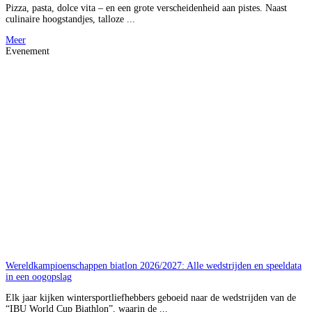
Pizza, pasta, dolce vita – en een grote verscheidenheid aan pistes. Naast
culinaire hoogstandjes, talloze ...
Meer
Evenement
Wereldkampioenschappen biatlon 2026/2027: Alle wedstrijden en speeldata
in een oogopslag
Elk jaar kijken wintersportliefhebbers geboeid naar de wedstrijden van de
“IBU World Cup Biathlon”, waarin de ...