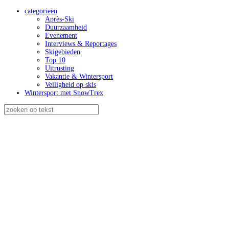
categorieën
Après-Ski
Duurzaamheid
Evenement
Interviews & Reportages
Skigebieden
Top 10
Uitrusting
Vakantie & Wintersport
Veiligheid op skis
Wintersport met SnowTrex