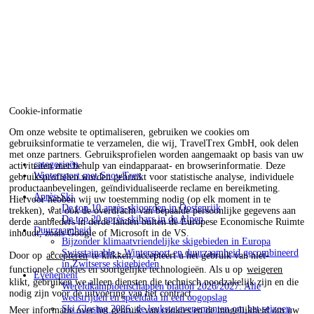
Cookie-informatie
Om onze website te optimaliseren, gebruiken we cookies om
gebruiksinformatie te verzamelen, die wij, TravelTrex GmbH, ook delen
met onze partners. Gebruiksprofielen worden aangemaakt op basis van uw
categorieën
activiteiten met behulp van eindapparaat- en browserinformatie. Deze
Wintersport met SnowTrex
gebruiksprofielen worden gebruikt voor statistische analyse, individuele
productaanbevelingen, geïndividualiseerde reclame en bereikmeting.
Après-Ski
Hiervoor hebben wij uw toestemming nodig (op elk moment in te
De top 10 après-skioorden in Oostenrijk
trekken), wat ook de overdracht van bepaalde persoonlijke gegevens aan
De top 20 après-skibars in de Alpen
derde aanbieders in derde landen buiten de Europese Economische Ruimte
Duurzaamheid
inhoudt, zoals Google of Microsoft in de VS.
Bijzonder klimaatvriendelijke skigebieden in Europa
Swisstainable - Wintersport en duurzaamheid gecombineerd
Door op
accepteren
te klikken, accepteert u het gebruik van niet-
in Zwitserse skigebieden
functionele cookies en soortgelijke technologieën. Als u op
weigeren
Evenement
klikt, gebruiken we alleen diensten die technisch noodzakelijk zijn en die
Wereldkampioenschappen biatlon 2026/2027: Alle
nodig zijn voor de uitvoering van het contract.
wedstrijden en speeldata in een oogopslag
Ski Closing 2026: de leukste evenementen om het seizoen
Meer informatie over het gebruik van cookies en de mogelijkheid om uw