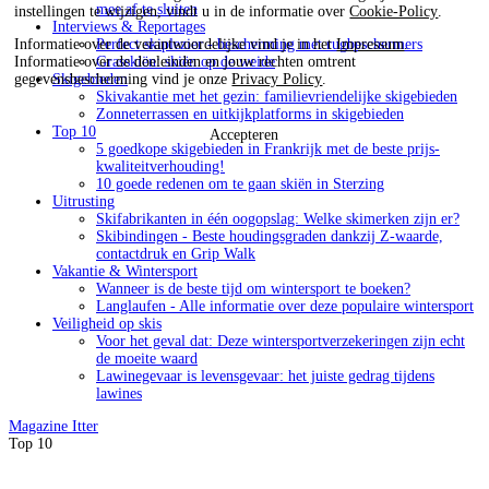
mee af te sluiten
instellingen te wijzigen, vindt u in de informatie over
Cookie-Policy
.
Interviews & Reportages
Perfect skiplezier - bescherming met rugbeschermers
Informatie over de verantwoordelijke vind je in het
Impressum
.
Grasskiën: skiën op de weide
Informatie over de doeleinden en jouw rechten omtrent
Skigebieden
gegevensbescherming vind je onze
Privacy Policy
.
Skivakantie met het gezin: familievriendelijke skigebieden
Zonneterrassen en uitkijkplatforms in skigebieden
Top 10
Accepteren
5 goedkope skigebieden in Frankrijk met de beste prijs-
kwaliteitverhouding!
10 goede redenen om te gaan skiën in Sterzing
Uitrusting
Skifabrikanten in één oogopslag: Welke skimerken zijn er?
Skibindingen - Beste houdingsgraden dankzij Z-waarde,
contactdruk en Grip Walk
Vakantie & Wintersport
Wanneer is de beste tijd om wintersport te boeken?
Langlaufen - Alle informatie over deze populaire wintersport
Veiligheid op skis
Voor het geval dat: Deze wintersportverzekeringen zijn echt
de moeite waard
Lawinegevaar is levensgevaar: het juiste gedrag tijdens
lawines
Magazine
Itter
Top 10