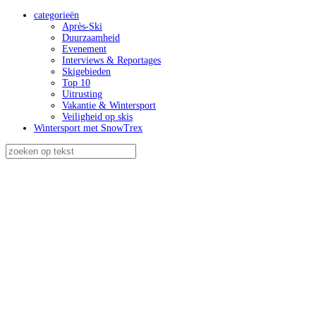
categorieën
Après-Ski
Duurzaamheid
Evenement
Interviews & Reportages
Skigebieden
Top 10
Uitrusting
Vakantie & Wintersport
Veiligheid op skis
Wintersport met SnowTrex