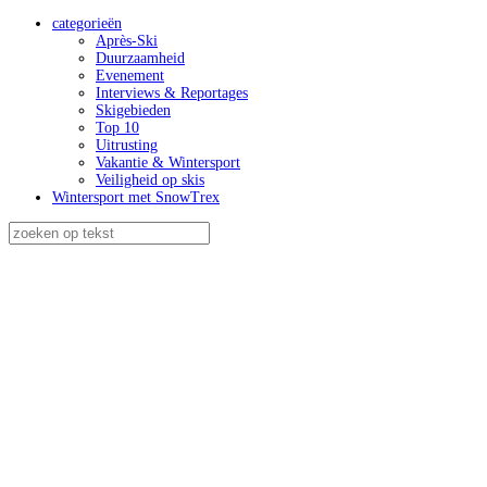
categorieën
Après-Ski
Duurzaamheid
Evenement
Interviews & Reportages
Skigebieden
Top 10
Uitrusting
Vakantie & Wintersport
Veiligheid op skis
Wintersport met SnowTrex