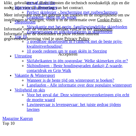
mee af te sluiten
klikt, gebruiken we alleen diensten die technisch noodzakelijk zijn en die
Interviews & Reportages
nodig zijn voor de uitvoering van het contract.
Perfect skiplezier - bescherming met rugbeschermers
Meer informatie over het gebruik van cookies en de mogelijkheid om uw
Grasskiën: skiën op de weide
instellingen te wijzigen, vindt u in de informatie over
Cookie-Policy
.
Skigebieden
Skivakantie met het gezin: familievriendelijke skigebieden
Informatie over de verantwoordelijke vind je in het
Impressum
.
Zonneterrassen en uitkijkplatforms in skigebieden
Informatie over de doeleinden en jouw rechten omtrent
Top 10
gegevensbescherming vind je onze
Privacy Policy
.
5 goedkope skigebieden in Frankrijk met de beste prijs-
kwaliteitverhouding!
10 goede redenen om te gaan skiën in Sterzing
Accepteren
Uitrusting
Skifabrikanten in één oogopslag: Welke skimerken zijn er?
Skibindingen - Beste houdingsgraden dankzij Z-waarde,
contactdruk en Grip Walk
Vakantie & Wintersport
Wanneer is de beste tijd om wintersport te boeken?
Langlaufen - Alle informatie over deze populaire wintersport
Veiligheid op skis
Voor het geval dat: Deze wintersportverzekeringen zijn echt
de moeite waard
Lawinegevaar is levensgevaar: het juiste gedrag tijdens
lawines
Magazine
Kaprun
Top 10