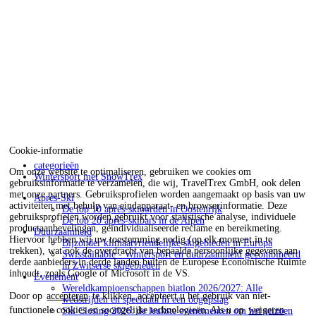
Cookie-informatie
categorieën
Om onze website te optimaliseren, gebruiken we cookies om
Wintersport met SnowTrex
gebruiksinformatie te verzamelen, die wij, TravelTrex GmbH, ook delen
met onze partners. Gebruiksprofielen worden aangemaakt op basis van uw
Après-Ski
activiteiten met behulp van eindapparaat- en browserinformatie. Deze
De top 10 après-skioorden in Oostenrijk
gebruiksprofielen worden gebruikt voor statistische analyse, individuele
De top 20 après-skibars in de Alpen
productaanbevelingen, geïndividualiseerde reclame en bereikmeting.
Duurzaamheid
Hiervoor hebben wij uw toestemming nodig (op elk moment in te
Bijzonder klimaatvriendelijke skigebieden in Europa
trekken), wat ook de overdracht van bepaalde persoonlijke gegevens aan
Swisstainable - Wintersport en duurzaamheid gecombineerd
derde aanbieders in derde landen buiten de Europese Economische Ruimte
in Zwitserse skigebieden
inhoudt, zoals Google of Microsoft in de VS.
Evenement
Wereldkampioenschappen biatlon 2026/2027: Alle
Door op
accepteren
te klikken, accepteert u het gebruik van niet-
wedstrijden en speeldata in een oogopslag
functionele cookies en soortgelijke technologieën. Als u op
weigeren
Ski Closing 2026: de leukste evenementen om het seizoen