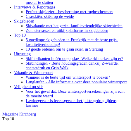
mee af te sluiten
Interviews & Reportages
Perfect skiplezier - bescherming met rugbeschermers
Grasskiën: skiën op de weide
Skigebieden
Skivakantie met het gezin: familievriendelijke skigebieden
Zonneterrassen en uitkijkplatforms in skigebieden
Top 10
5 goedkope skigebieden in Frankrijk met de beste prijs-
kwaliteitverhouding!
10 goede redenen om te gaan skiën in Sterzing
Uitrusting
Skifabrikanten in één oogopslag: Welke skimerken zijn er?
Skibindingen - Beste houdingsgraden dankzij Z-waarde,
contactdruk en Grip Walk
Vakantie & Wintersport
Wanneer is de beste tijd om wintersport te boeken?
Langlaufen - Alle informatie over deze populaire wintersport
Veiligheid op skis
Voor het geval dat: Deze wintersportverzekeringen zijn echt
de moeite waard
Lawinegevaar is levensgevaar: het juiste gedrag tijdens
lawines
Magazine
Kirchberg
Top 10