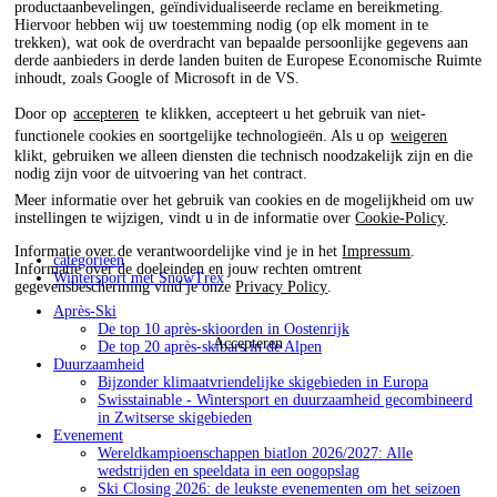
productaanbevelingen, geïndividualiseerde reclame en bereikmeting.
Hiervoor hebben wij uw toestemming nodig (op elk moment in te
trekken), wat ook de overdracht van bepaalde persoonlijke gegevens aan
derde aanbieders in derde landen buiten de Europese Economische Ruimte
inhoudt, zoals Google of Microsoft in de VS.
Door op
accepteren
te klikken, accepteert u het gebruik van niet-
functionele cookies en soortgelijke technologieën. Als u op
weigeren
klikt, gebruiken we alleen diensten die technisch noodzakelijk zijn en die
nodig zijn voor de uitvoering van het contract.
Meer informatie over het gebruik van cookies en de mogelijkheid om uw
instellingen te wijzigen, vindt u in de informatie over
Cookie-Policy
.
Informatie over de verantwoordelijke vind je in het
Impressum
.
categorieën
Informatie over de doeleinden en jouw rechten omtrent
Wintersport met SnowTrex
gegevensbescherming vind je onze
Privacy Policy
.
Après-Ski
De top 10 après-skioorden in Oostenrijk
Accepteren
De top 20 après-skibars in de Alpen
Duurzaamheid
Bijzonder klimaatvriendelijke skigebieden in Europa
Swisstainable - Wintersport en duurzaamheid gecombineerd
in Zwitserse skigebieden
Evenement
Wereldkampioenschappen biatlon 2026/2027: Alle
wedstrijden en speeldata in een oogopslag
Ski Closing 2026: de leukste evenementen om het seizoen