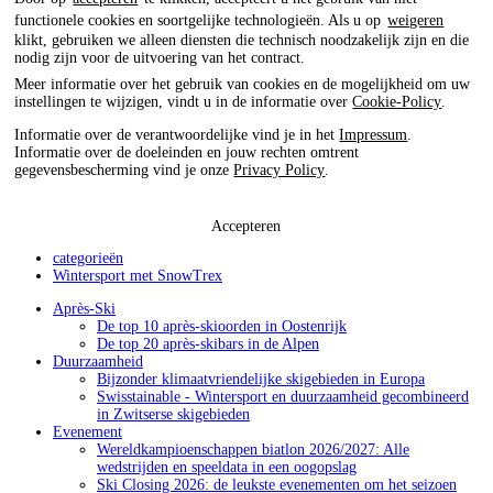
functionele cookies en soortgelijke technologieën. Als u op
weigeren
klikt, gebruiken we alleen diensten die technisch noodzakelijk zijn en die
nodig zijn voor de uitvoering van het contract.
Meer informatie over het gebruik van cookies en de mogelijkheid om uw
instellingen te wijzigen, vindt u in de informatie over
Cookie-Policy
.
Informatie over de verantwoordelijke vind je in het
Impressum
.
Informatie over de doeleinden en jouw rechten omtrent
gegevensbescherming vind je onze
Privacy Policy
.
Accepteren
categorieën
Wintersport met SnowTrex
Après-Ski
De top 10 après-skioorden in Oostenrijk
De top 20 après-skibars in de Alpen
Duurzaamheid
Bijzonder klimaatvriendelijke skigebieden in Europa
Swisstainable - Wintersport en duurzaamheid gecombineerd
in Zwitserse skigebieden
Evenement
Wereldkampioenschappen biatlon 2026/2027: Alle
wedstrijden en speeldata in een oogopslag
Ski Closing 2026: de leukste evenementen om het seizoen