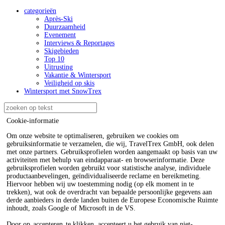
categorieën
Après-Ski
Duurzaamheid
Evenement
Interviews & Reportages
Skigebieden
Top 10
Uitrusting
Vakantie & Wintersport
Veiligheid op skis
Wintersport met SnowTrex
Cookie-informatie
Om onze website te optimaliseren, gebruiken we cookies om
gebruiksinformatie te verzamelen, die wij, TravelTrex GmbH, ook delen
met onze partners. Gebruiksprofielen worden aangemaakt op basis van uw
activiteiten met behulp van eindapparaat- en browserinformatie. Deze
gebruiksprofielen worden gebruikt voor statistische analyse, individuele
productaanbevelingen, geïndividualiseerde reclame en bereikmeting.
Hiervoor hebben wij uw toestemming nodig (op elk moment in te
trekken), wat ook de overdracht van bepaalde persoonlijke gegevens aan
derde aanbieders in derde landen buiten de Europese Economische Ruimte
inhoudt, zoals Google of Microsoft in de VS.
Door op
accepteren
te klikken, accepteert u het gebruik van niet-