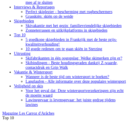
mee af te sluiten
Interviews & Reportages
Perfect skiplezier - bescherming met rugbeschermers
Grasskiën: skiën op de weide
Skigebieden
Skivakantie met het gezin: familievriendelijke skigebieden
Zonneterrassen en uitkijkplatforms in skigebieden
Top 10
5 goedkope skigebieden in Frankrijk met de beste prijs-
kwaliteitverhouding!
10 goede redenen om te gaan skiën in Sterzing
Uitrusting
Skifabrikanten in één oogopslag: Welke skimerken zijn er?
Skibindingen - Beste houdingsgraden dankzij Z-waarde,
contactdruk en Grip Walk
Vakantie & Wintersport
Wanneer is de beste tijd om wintersport te boeken?
Langlaufen - Alle informatie over deze populaire wintersport
Veiligheid op skis
Voor het geval dat: Deze wintersportverzekeringen zijn echt
de moeite waard
Lawinegevaar is levensgevaar: het juiste gedrag tijdens
lawines
Magazine
Les Carroz d'Arâches
Top 10