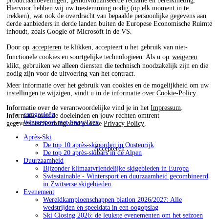
productaanbevelingen, geïndividualiseerde reclame en bereikmeting.
Hiervoor hebben wij uw toestemming nodig (op elk moment in te
trekken), wat ook de overdracht van bepaalde persoonlijke gegevens aan
derde aanbieders in derde landen buiten de Europese Economische Ruimte
inhoudt, zoals Google of Microsoft in de VS.
Door op
accepteren
te klikken, accepteert u het gebruik van niet-
functionele cookies en soortgelijke technologieën. Als u op
weigeren
klikt, gebruiken we alleen diensten die technisch noodzakelijk zijn en die
nodig zijn voor de uitvoering van het contract.
Meer informatie over het gebruik van cookies en de mogelijkheid om uw
instellingen te wijzigen, vindt u in de informatie over
Cookie-Policy
.
Informatie over de verantwoordelijke vind je in het
Impressum
.
categorieën
Informatie over de doeleinden en jouw rechten omtrent
Wintersport met SnowTrex
gegevensbescherming vind je onze
Privacy Policy
.
Après-Ski
De top 10 après-skioorden in Oostenrijk
Accepteren
De top 20 après-skibars in de Alpen
Duurzaamheid
Bijzonder klimaatvriendelijke skigebieden in Europa
Swisstainable - Wintersport en duurzaamheid gecombineerd
in Zwitserse skigebieden
Evenement
Wereldkampioenschappen biatlon 2026/2027: Alle
wedstrijden en speeldata in een oogopslag
Ski Closing 2026: de leukste evenementen om het seizoen