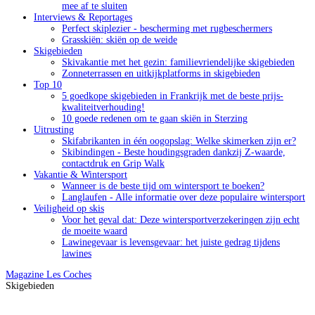
mee af te sluiten
Interviews & Reportages
Perfect skiplezier - bescherming met rugbeschermers
Grasskiën: skiën op de weide
Skigebieden
Skivakantie met het gezin: familievriendelijke skigebieden
Zonneterrassen en uitkijkplatforms in skigebieden
Top 10
5 goedkope skigebieden in Frankrijk met de beste prijs-
kwaliteitverhouding!
10 goede redenen om te gaan skiën in Sterzing
Uitrusting
Skifabrikanten in één oogopslag: Welke skimerken zijn er?
Skibindingen - Beste houdingsgraden dankzij Z-waarde,
contactdruk en Grip Walk
Vakantie & Wintersport
Wanneer is de beste tijd om wintersport te boeken?
Langlaufen - Alle informatie over deze populaire wintersport
Veiligheid op skis
Voor het geval dat: Deze wintersportverzekeringen zijn echt
de moeite waard
Lawinegevaar is levensgevaar: het juiste gedrag tijdens
lawines
Magazine
Les Coches
Skigebieden