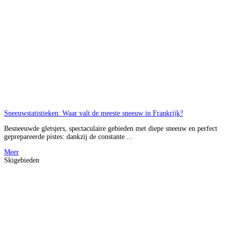
Sneeuwstatistieken: Waar valt de meeste sneeuw in Frankrijk?
Besneeuwde gletsjers, spectaculaire gebieden met diepe sneeuw en perfect
geprepareerde pistes: dankzij de constante ...
Meer
Skigebieden