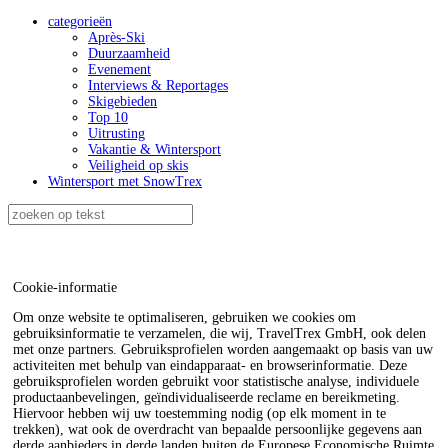
categorieën
Après-Ski
Duurzaamheid
Evenement
Interviews & Reportages
Skigebieden
Top 10
Uitrusting
Vakantie & Wintersport
Veiligheid op skis
Wintersport met SnowTrex
Cookie-informatie
Om onze website te optimaliseren, gebruiken we cookies om
gebruiksinformatie te verzamelen, die wij, TravelTrex GmbH, ook delen
met onze partners. Gebruiksprofielen worden aangemaakt op basis van uw
activiteiten met behulp van eindapparaat- en browserinformatie. Deze
gebruiksprofielen worden gebruikt voor statistische analyse, individuele
productaanbevelingen, geïndividualiseerde reclame en bereikmeting.
Hiervoor hebben wij uw toestemming nodig (op elk moment in te
trekken), wat ook de overdracht van bepaalde persoonlijke gegevens aan
derde aanbieders in derde landen buiten de Europese Economische Ruimte