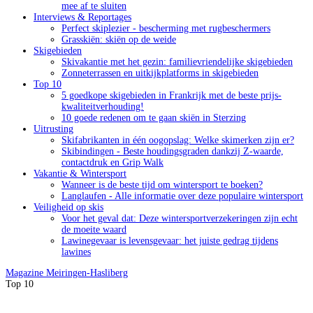
mee af te sluiten
Interviews & Reportages
Perfect skiplezier - bescherming met rugbeschermers
Grasskiën: skiën op de weide
Skigebieden
Skivakantie met het gezin: familievriendelijke skigebieden
Zonneterrassen en uitkijkplatforms in skigebieden
Top 10
5 goedkope skigebieden in Frankrijk met de beste prijs-
kwaliteitverhouding!
10 goede redenen om te gaan skiën in Sterzing
Uitrusting
Skifabrikanten in één oogopslag: Welke skimerken zijn er?
Skibindingen - Beste houdingsgraden dankzij Z-waarde,
contactdruk en Grip Walk
Vakantie & Wintersport
Wanneer is de beste tijd om wintersport te boeken?
Langlaufen - Alle informatie over deze populaire wintersport
Veiligheid op skis
Voor het geval dat: Deze wintersportverzekeringen zijn echt
de moeite waard
Lawinegevaar is levensgevaar: het juiste gedrag tijdens
lawines
Magazine
Meiringen-Hasliberg
Top 10