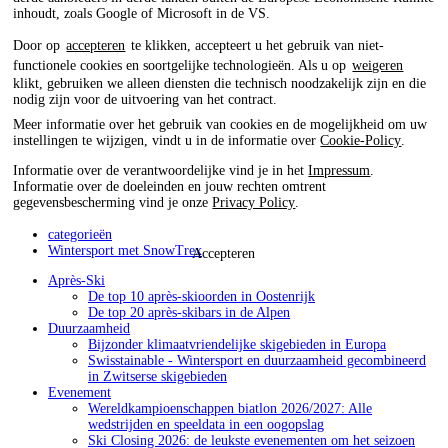
inhoudt, zoals Google of Microsoft in de VS.
Door op
accepteren
te klikken, accepteert u het gebruik van niet-
functionele cookies en soortgelijke technologieën. Als u op
weigeren
klikt, gebruiken we alleen diensten die technisch noodzakelijk zijn en die
nodig zijn voor de uitvoering van het contract.
Meer informatie over het gebruik van cookies en de mogelijkheid om uw
instellingen te wijzigen, vindt u in de informatie over
Cookie-Policy
.
Informatie over de verantwoordelijke vind je in het
Impressum
.
Informatie over de doeleinden en jouw rechten omtrent
gegevensbescherming vind je onze
Privacy Policy
.
categorieën
Wintersport met SnowTrex
Accepteren
Après-Ski
De top 10 après-skioorden in Oostenrijk
De top 20 après-skibars in de Alpen
Duurzaamheid
Bijzonder klimaatvriendelijke skigebieden in Europa
Swisstainable - Wintersport en duurzaamheid gecombineerd
in Zwitserse skigebieden
Evenement
Wereldkampioenschappen biatlon 2026/2027: Alle
wedstrijden en speeldata in een oogopslag
Ski Closing 2026: de leukste evenementen om het seizoen