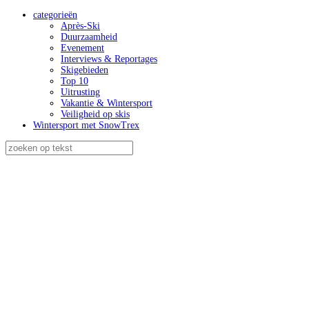
categorieën
Après-Ski
Duurzaamheid
Evenement
Interviews & Reportages
Skigebieden
Top 10
Uitrusting
Vakantie & Wintersport
Veiligheid op skis
Wintersport met SnowTrex