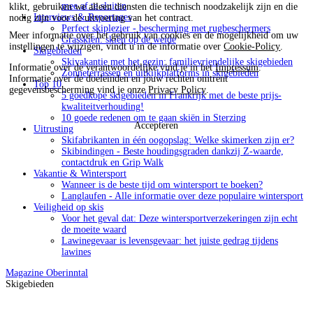
mee af te sluiten
klikt, gebruiken we alleen diensten die technisch noodzakelijk zijn en die
Interviews & Reportages
nodig zijn voor de uitvoering van het contract.
Perfect skiplezier - bescherming met rugbeschermers
Meer informatie over het gebruik van cookies en de mogelijkheid om uw
Grasskiën: skiën op de weide
instellingen te wijzigen, vindt u in de informatie over
Cookie-Policy
.
Skigebieden
Skivakantie met het gezin: familievriendelijke skigebieden
Informatie over de verantwoordelijke vind je in het
Impressum
.
Zonneterrassen en uitkijkplatforms in skigebieden
Informatie over de doeleinden en jouw rechten omtrent
Top 10
gegevensbescherming vind je onze
Privacy Policy
.
5 goedkope skigebieden in Frankrijk met de beste prijs-
kwaliteitverhouding!
10 goede redenen om te gaan skiën in Sterzing
Accepteren
Uitrusting
Skifabrikanten in één oogopslag: Welke skimerken zijn er?
Skibindingen - Beste houdingsgraden dankzij Z-waarde,
contactdruk en Grip Walk
Vakantie & Wintersport
Wanneer is de beste tijd om wintersport te boeken?
Langlaufen - Alle informatie over deze populaire wintersport
Veiligheid op skis
Voor het geval dat: Deze wintersportverzekeringen zijn echt
de moeite waard
Lawinegevaar is levensgevaar: het juiste gedrag tijdens
lawines
Magazine
Oberinntal
Skigebieden