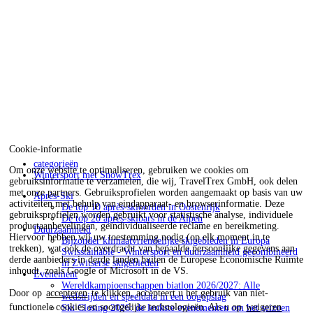
Cookie-informatie
categorieën
Om onze website te optimaliseren, gebruiken we cookies om
Wintersport met SnowTrex
gebruiksinformatie te verzamelen, die wij, TravelTrex GmbH, ook delen
met onze partners. Gebruiksprofielen worden aangemaakt op basis van uw
Après-Ski
activiteiten met behulp van eindapparaat- en browserinformatie. Deze
De top 10 après-skioorden in Oostenrijk
gebruiksprofielen worden gebruikt voor statistische analyse, individuele
De top 20 après-skibars in de Alpen
productaanbevelingen, geïndividualiseerde reclame en bereikmeting.
Duurzaamheid
Hiervoor hebben wij uw toestemming nodig (op elk moment in te
Bijzonder klimaatvriendelijke skigebieden in Europa
trekken), wat ook de overdracht van bepaalde persoonlijke gegevens aan
Swisstainable - Wintersport en duurzaamheid gecombineerd
derde aanbieders in derde landen buiten de Europese Economische Ruimte
in Zwitserse skigebieden
inhoudt, zoals Google of Microsoft in de VS.
Evenement
Wereldkampioenschappen biatlon 2026/2027: Alle
Door op
accepteren
te klikken, accepteert u het gebruik van niet-
wedstrijden en speeldata in een oogopslag
functionele cookies en soortgelijke technologieën. Als u op
weigeren
Ski Closing 2026: de leukste evenementen om het seizoen