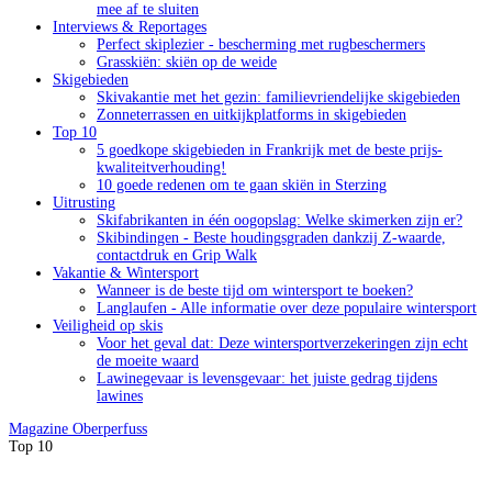
mee af te sluiten
Interviews & Reportages
Perfect skiplezier - bescherming met rugbeschermers
Grasskiën: skiën op de weide
Skigebieden
Skivakantie met het gezin: familievriendelijke skigebieden
Zonneterrassen en uitkijkplatforms in skigebieden
Top 10
5 goedkope skigebieden in Frankrijk met de beste prijs-
kwaliteitverhouding!
10 goede redenen om te gaan skiën in Sterzing
Uitrusting
Skifabrikanten in één oogopslag: Welke skimerken zijn er?
Skibindingen - Beste houdingsgraden dankzij Z-waarde,
contactdruk en Grip Walk
Vakantie & Wintersport
Wanneer is de beste tijd om wintersport te boeken?
Langlaufen - Alle informatie over deze populaire wintersport
Veiligheid op skis
Voor het geval dat: Deze wintersportverzekeringen zijn echt
de moeite waard
Lawinegevaar is levensgevaar: het juiste gedrag tijdens
lawines
Magazine
Oberperfuss
Top 10