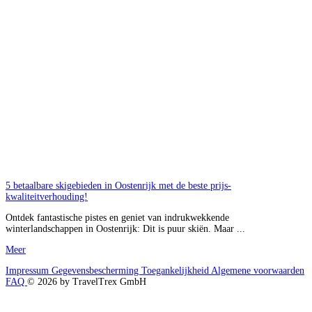
5 betaalbare skigebieden in Oostenrijk met de beste prijs-
kwaliteitverhouding!
Ontdek fantastische pistes en geniet van indrukwekkende
winterlandschappen in Oostenrijk: Dit is puur skiën. Maar ...
Meer
Impressum
Gegevensbescherming
Toegankelijkheid
Algemene voorwaarden
FAQ
© 2026 by TravelTrex GmbH