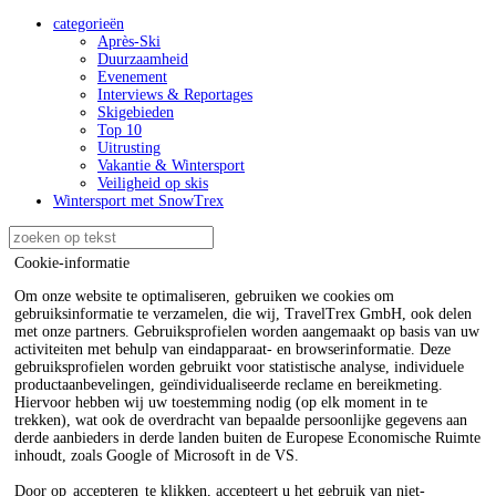
categorieën
Après-Ski
Duurzaamheid
Evenement
Interviews & Reportages
Skigebieden
Top 10
Uitrusting
Vakantie & Wintersport
Veiligheid op skis
Wintersport met SnowTrex
Cookie-informatie
Om onze website te optimaliseren, gebruiken we cookies om
gebruiksinformatie te verzamelen, die wij, TravelTrex GmbH, ook delen
met onze partners. Gebruiksprofielen worden aangemaakt op basis van uw
activiteiten met behulp van eindapparaat- en browserinformatie. Deze
gebruiksprofielen worden gebruikt voor statistische analyse, individuele
productaanbevelingen, geïndividualiseerde reclame en bereikmeting.
Hiervoor hebben wij uw toestemming nodig (op elk moment in te
trekken), wat ook de overdracht van bepaalde persoonlijke gegevens aan
derde aanbieders in derde landen buiten de Europese Economische Ruimte
inhoudt, zoals Google of Microsoft in de VS.
Door op
accepteren
te klikken, accepteert u het gebruik van niet-