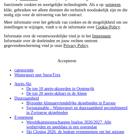
functionele cookies en soortgelijke technologieën. Als u op
weigeren
klikt, gebruiken we alleen diensten die technisch noodzakelijk zijn en die
nodig zijn voor de uitvoering van het contract.
Meer informatie over het gebruik van cookies en de mogelijkheid om uw
instellingen te wijzigen, vindt u in de informatie over
Cookie-Policy
.
Informatie over de verantwoordelijke vind je in het
Impressum
.
Informatie over de doeleinden en jouw rechten omtrent
gegevensbescherming vind je onze
Privacy Policy
.
Accepteren
categorieën
Wintersport met SnowTrex
Après-Ski
De top 10 après-skioorden in Oostenrijk
De top 20 après-skibars in de Alpen
Duurzaamheid
Bijzonder klimaatvriendelijke skigebieden in Europa
Swisstainable - Wintersport en duurzaamheid gecombineerd
in Zwitserse skigebieden
Evenement
Wereldkampioenschappen biatlon 2026/2027: Alle
wedstrijden en speeldata in een oogopslag
Ski Closing 2026: de leukste evenementen om het seizoen