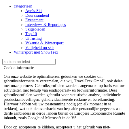
categorieën
Après-Ski
Duurzaamheid
Evenement
Interviews & Reportages
Skigebieden
Top 10
Uitrusting
Vakantie & Wintersport
Veiligheid op skis
Wintersport met SnowTrex
Cookie-informatie
Om onze website te optimaliseren, gebruiken we cookies om
gebruiksinformatie te verzamelen, die wij, TravelTrex GmbH, ook delen
met onze partners. Gebruiksprofielen worden aangemaakt op basis van uw
activiteiten met behulp van eindapparaat- en browserinformatie. Deze
gebruiksprofielen worden gebruikt voor statistische analyse, individuele
productaanbevelingen, geïndividualiseerde reclame en bereikmeting.
Hiervoor hebben wij uw toestemming nodig (op elk moment in te
trekken), wat ook de overdracht van bepaalde persoonlijke gegevens aan
derde aanbieders in derde landen buiten de Europese Economische Ruimte
inhoudt, zoals Google of Microsoft in de VS.
Door op
accepteren
te klikken, accepteert u het gebruik van niet-