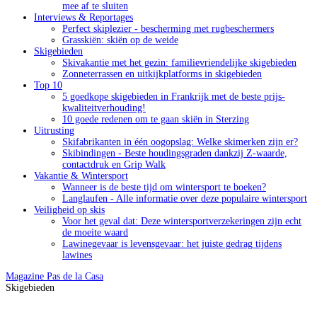
mee af te sluiten
Interviews & Reportages
Perfect skiplezier - bescherming met rugbeschermers
Grasskiën: skiën op de weide
Skigebieden
Skivakantie met het gezin: familievriendelijke skigebieden
Zonneterrassen en uitkijkplatforms in skigebieden
Top 10
5 goedkope skigebieden in Frankrijk met de beste prijs-
kwaliteitverhouding!
10 goede redenen om te gaan skiën in Sterzing
Uitrusting
Skifabrikanten in één oogopslag: Welke skimerken zijn er?
Skibindingen - Beste houdingsgraden dankzij Z-waarde,
contactdruk en Grip Walk
Vakantie & Wintersport
Wanneer is de beste tijd om wintersport te boeken?
Langlaufen - Alle informatie over deze populaire wintersport
Veiligheid op skis
Voor het geval dat: Deze wintersportverzekeringen zijn echt
de moeite waard
Lawinegevaar is levensgevaar: het juiste gedrag tijdens
lawines
Magazine
Pas de la Casa
Skigebieden