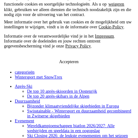
functionele cookies en soortgelijke technologieën. Als u op
weigeren
klikt, gebruiken we alleen diensten die technisch noodzakelijk zijn en die
nodig zijn voor de uitvoering van het contract.
Meer informatie over het gebruik van cookies en de mogelijkheid om uw
instellingen te wijzigen, vindt u in de informatie over
Cookie-Policy
.
Informatie over de verantwoordelijke vind je in het
Impressum
.
Informatie over de doeleinden en jouw rechten omtrent
gegevensbescherming vind je onze
Privacy Policy
.
Accepteren
categorieën
Wintersport met SnowTrex
Après-Ski
De top 10 après-skioorden in Oostenrijk
De top 20 après-skibars in de Alpen
Duurzaamheid
Bijzonder klimaatvriendelijke skigebieden in Europa
Swisstainable - Wintersport en duurzaamheid gecombineerd
in Zwitserse skigebieden
Evenement
Wereldkampioenschappen biatlon 2026/2027: Alle
wedstrijden en speeldata in een oogopslag
Ski Closing 2026: de leukste evenementen om het seizoen