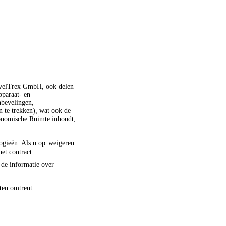
ravelTrex GmbH, ook delen
pparaat- en
nbevelingen,
 te trekken), wat ook de
conomische Ruimte inhoudt,
logieën. Als u op
weigeren
het contract.
 de informatie over
ten omtrent