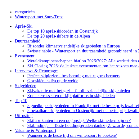
categorieën
Wintersport met SnowTrex
Après-Ski
De top 10 après-skioorden in Oostenrijk
De top 20 après-skibars in de Alpen
Duurzaamheid
Bijzonder klimaatvriendelijke skigebieden in Europa
Swisstainable - Wintersport en duurzaamheid gecombineerd in 
Evenement
Wereldkampioenschappen biatlon 2026/2027: Alle wedstrijden e
Ski Closing 2026: de leukste evenementen om het seizoen mee a
Interviews & Reportages
Perfect skiplezier - bescherming met rugbeschermers
Grasskiën: skiën op de weide
Skigebieden
Skivakantie met het gezin: familievriendelijke skigebieden
Zonneterrassen en uitkijkplatforms in skigebieden
Top 10
5 goedkope skigebieden in Frankrijk met de beste prijs-kwalite
5 betaalbare skigebieden in Oostenrijk met de beste prijs-kwali
Uitrusting
Skifabrikanten in één oogopslag: Welke skimerken zijn er?
Skibindingen - Beste houdingsgraden dankzij Z-waarde, contac
Vakantie & Wintersport
Wanneer is de beste tijd om wintersport te boeken?