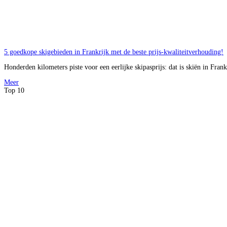
5 goedkope skigebieden in Frankrijk met de beste prijs-kwaliteitverhouding!
Honderden kilometers piste voor een eerlijke skipasprijs: dat is skiën in Frank
Meer
Top 10