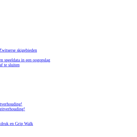
Zwitserse skigebieden
n speeldata in een oogopslag
f te sluiten
itverhouding!
teitverhouding!
tdruk en Grip Walk