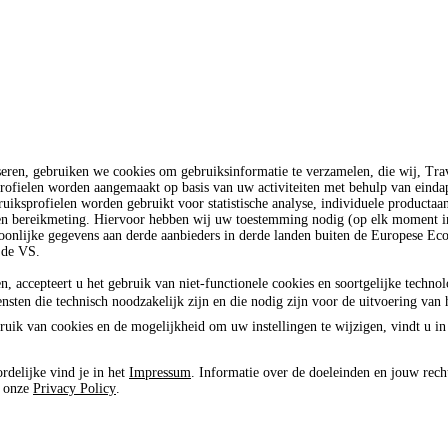
seren, gebruiken we cookies om gebruiksinformatie te verzamelen, die wij, T
rofielen worden aangemaakt op basis van uw activiteiten met behulp van einda
uiksprofielen worden gebruikt voor statistische analyse, individuele productaa
 en bereikmeting. Hiervoor hebben wij uw toestemming nodig (op elk moment in
oonlijke gegevens aan derde aanbieders in derde landen buiten de Europese E
 de VS.
n, accepteert u het gebruik van niet-functionele cookies en soortgelijke techno
ensten die technisch noodzakelijk zijn en die nodig zijn voor de uitvoering van 
ruik van cookies en de mogelijkheid om uw instellingen te wijzigen, vindt u in
rdelijke vind je in het
Impressum
. Informatie over de doeleinden en jouw rech
e onze
Privacy Policy
.