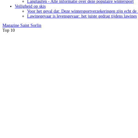
Langlaufen - Alle informatie over deze populaire wintersport
Veiligheid op skis
Voor het geval dat: Deze wintersportverzekeringen zijn echt de
Lawinegevaar is levensgevaar: het juiste gedrag tijdens lawines
Magazine
Saint Sorlin
Top 10