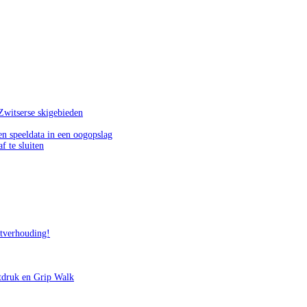
Zwitserse skigebieden
n speeldata in een oogopslag
f te sluiten
itverhouding!
tdruk en Grip Walk