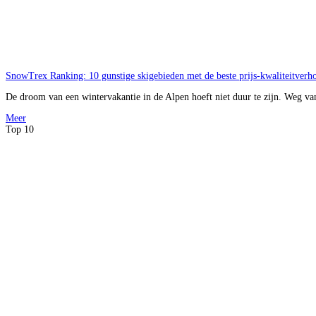
SnowTrex Ranking: 10 gunstige skigebieden met de beste prijs-kwaliteitverh
De droom van een wintervakantie in de Alpen hoeft niet duur te zijn. Weg v
Meer
Top 10