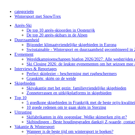
categorieën
Wintersport met SnowTrex
Après-Ski
De top 10 après-skioorden in Oostenrijk
De top 20 après-skibars in de Alpen
Duurzaamheid
Bijzonder klimaatvriendelijke skigebieden in Europa
Swisstainable - Wintersport en duurzaamheid gecombineerd in 
Evenement
Wereldkampioenschappen biatlon 2026/2027: Alle wedstrijden e
Ski Closing 2026: de leukste evenementen om het seizoen mee a
Interviews & Reportages
Perfect skiplezier - bescherming met rugbeschermers
Grasskiën: skiën op de weide
Skigebieden
Skivakantie met het gezin: familievriendelijke skigebieden
Zonneterrassen en uitkijkplatforms in skigebieden
Top 10
5 goedkope skigebieden in Frankrijk met de beste prijs-kwalite
10 goede redenen om te gaan skiën in Sterzing
Uitrusting
Skifabrikanten in één oogopslag: Welke skimerken zijn er?
Skibindingen - Beste houdingsgraden dankzij Z-waarde, contac
Vakantie & Wintersport
Wanneer is de beste tijd om wintersport te boeken?