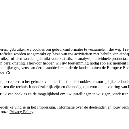
seren, gebruiken we cookies om gebruiksinformatie te verzamelen, die wij, T
rofielen worden aangemaakt op basis van uw activiteiten met behulp van einda
uiksprofielen worden gebruikt voor statistische analyse, individuele productaa
 en bereikmeting. Hiervoor hebben wij uw toestemming nodig (op elk moment in
oonlijke gegevens aan derde aanbieders in derde landen buiten de Europese E
 de VS.
n, accepteert u het gebruik van niet-functionele cookies en soortgelijke techno
ensten die technisch noodzakelijk zijn en die nodig zijn voor de uitvoering van 
ruik van cookies en de mogelijkheid om uw instellingen te wijzigen, vindt u in
rdelijke vind je in het
Impressum
. Informatie over de doeleinden en jouw rech
e onze
Privacy Policy
.