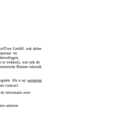
ravelTrex GmbH, ook delen
pparaat- en
nbevelingen,
 te trekken), wat ook de
conomische Ruimte inhoudt,
logieën. Als u op
weigeren
het contract.
 de informatie over
ten omtrent