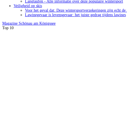
Langlaufen - Alle informatie over deze populaire wintersport
Veiligheid op skis
Voor het geval dat: Deze wintersportverzekeringen zijn echt de
Lawinegevaar is levensgevaar: het juiste gedrag tijdens lawines
Magazine
Schönau am Königssee
Top 10