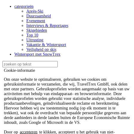
categorieën
Après-Ski
Duurzaamheid
Evenement
Interviews & Reportages
Skigebieden
Top 10
Uitrusting
Vakantie & Wintersport
Veiligheid op skis
Wintersport met SnowTrex
Cookie-informatie
Om onze website te optimaliseren, gebruiken we cookies om
gebruiksinformatie te verzamelen, die wij, TravelTrex GmbH, ook delen
met onze partners. Gebruiksprofielen worden aangemaakt op basis van uw
activiteiten met behulp van eindapparaat- en browserinformatie. Deze
gebruiksprofielen worden gebruikt voor statistische analyse, individuele
productaanbevelingen, geïndividualiseerde reclame en bereikmeting.
Hiervoor hebben wij uw toestemming nodig (op elk moment in te
trekken), wat ook de overdracht van bepaalde persoonlijke gegevens aan
derde aanbieders in derde landen buiten de Europese Economische Ruimte
inhoudt, zoals Google of Microsoft in de VS.
Door op
accepteren
te klikken, accepteert u het gebruik van niet-