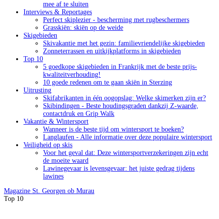
mee af te sluiten
Interviews & Reportages
Perfect skiplezier - bescherming met rugbeschermers
Grasskiën: skiën op de weide
Skigebieden
Skivakantie met het gezin: familievriendelijke skigebieden
Zonneterrassen en uitkijkplatforms in skigebieden
Top 10
5 goedkope skigebieden in Frankrijk met de beste prijs-
kwaliteitverhouding!
10 goede redenen om te gaan skiën in Sterzing
Uitrusting
Skifabrikanten in één oogopslag: Welke skimerken zijn er?
Skibindingen - Beste houdingsgraden dankzij Z-waarde,
contactdruk en Grip Walk
Vakantie & Wintersport
Wanneer is de beste tijd om wintersport te boeken?
Langlaufen - Alle informatie over deze populaire wintersport
Veiligheid op skis
Voor het geval dat: Deze wintersportverzekeringen zijn echt
de moeite waard
Lawinegevaar is levensgevaar: het juiste gedrag tijdens
lawines
Magazine
St. Georgen ob Murau
Top 10