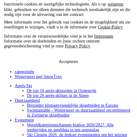
functionele cookies en soortgelijke technologieën. Als u op
weigeren
klikt, gebruiken we alleen diensten die technisch noodzakelijk zijn en die
nodig zijn voor de uitvoering van het contract.
Meer informatie over het gebruik van cookies en de mogelijkheid om uw
instellingen te wijzigen, vindt u in de informatie over
Cookie-Policy
.
Informatie over de verantwoordelijke vind je in het
Impressum
.
Informatie over de doeleinden en jouw rechten omtrent
gegevensbescherming vind je onze
Privacy Policy
.
Accepteren
categorieën
Wintersport met SnowTrex
Après-Ski
De top 10 après-skioorden in Oostenrijk
De top 20 après-skibars in de Alpen
Duurzaamheid
Bijzonder klimaatvriendelijke skigebieden in Europa
Swisstainable - Wintersport en duurzaamheid gecombineerd
in Zwitserse skigebieden
Evenement
Wereldkampioenschappen biatlon 2026/2027: Alle
wedstrijden en speeldata in een oogopslag
Ski Closing 2026: de leukste evenementen om het seizoen