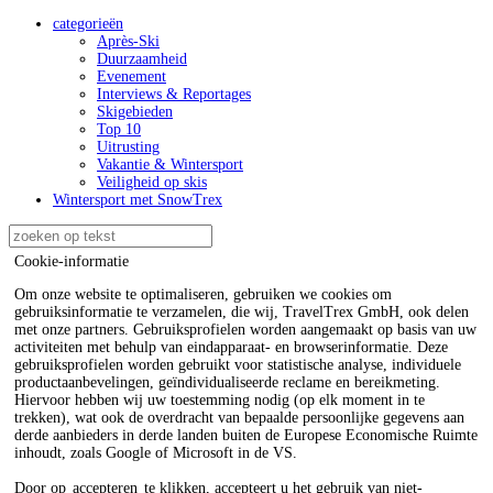
categorieën
Après-Ski
Duurzaamheid
Evenement
Interviews & Reportages
Skigebieden
Top 10
Uitrusting
Vakantie & Wintersport
Veiligheid op skis
Wintersport met SnowTrex
Cookie-informatie
Om onze website te optimaliseren, gebruiken we cookies om
gebruiksinformatie te verzamelen, die wij, TravelTrex GmbH, ook delen
met onze partners. Gebruiksprofielen worden aangemaakt op basis van uw
activiteiten met behulp van eindapparaat- en browserinformatie. Deze
gebruiksprofielen worden gebruikt voor statistische analyse, individuele
productaanbevelingen, geïndividualiseerde reclame en bereikmeting.
Hiervoor hebben wij uw toestemming nodig (op elk moment in te
trekken), wat ook de overdracht van bepaalde persoonlijke gegevens aan
derde aanbieders in derde landen buiten de Europese Economische Ruimte
inhoudt, zoals Google of Microsoft in de VS.
Door op
accepteren
te klikken, accepteert u het gebruik van niet-