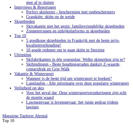
mee af te sluiten
Interviews & Reportages
Perfect skiplezier - bescherming met rugbeschermers
Grasskiën: skiën op de weide
Skigebieden
Skivakantie met het gezin: familievriendelijke skigebieden
Zonneterrassen en uitkijkplatforms in skigebieden
Top 10
5 goedkope skigebieden in Frankrijk met de beste prijs-
kwaliteitverhouding!
10 goede redenen om te gaan skiën in Sterzing
Uitrusting
Skifabrikanten in één oogopslag: Welke skimerken zijn er?
Skibindingen - Beste houdingsgraden dankzij Z-waarde,
contactdruk en Grip Walk
Vakantie & Wintersport
Wanneer is de beste tijd om wintersport te boeken?
Langlaufen - Alle informatie over deze populaire wintersport
Veiligheid op skis
Voor het geval dat: Deze wintersportverzekeringen zijn echt
de moeite waard
Lawinegevaar is levensgevaar: het juiste gedrag tijdens
lawines
Magazine
Tauferer Ahrntal
Top 10