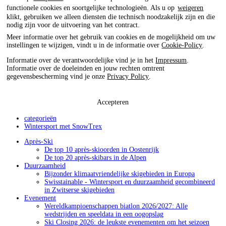
functionele cookies en soortgelijke technologieën. Als u op
weigeren
klikt, gebruiken we alleen diensten die technisch noodzakelijk zijn en die
nodig zijn voor de uitvoering van het contract.
Meer informatie over het gebruik van cookies en de mogelijkheid om uw
instellingen te wijzigen, vindt u in de informatie over
Cookie-Policy
.
Informatie over de verantwoordelijke vind je in het
Impressum
.
Informatie over de doeleinden en jouw rechten omtrent
gegevensbescherming vind je onze
Privacy Policy
.
Accepteren
categorieën
Wintersport met SnowTrex
Après-Ski
De top 10 après-skioorden in Oostenrijk
De top 20 après-skibars in de Alpen
Duurzaamheid
Bijzonder klimaatvriendelijke skigebieden in Europa
Swisstainable - Wintersport en duurzaamheid gecombineerd
in Zwitserse skigebieden
Evenement
Wereldkampioenschappen biatlon 2026/2027: Alle
wedstrijden en speeldata in een oogopslag
Ski Closing 2026: de leukste evenementen om het seizoen