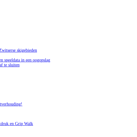
Zwitserse skigebieden
n speeldata in een oogopslag
f te sluiten
itverhouding!
tdruk en Grip Walk