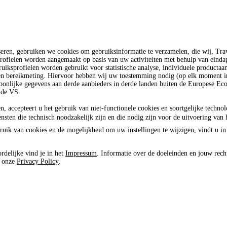
seren, gebruiken we cookies om gebruiksinformatie te verzamelen, die wij, T
rofielen worden aangemaakt op basis van uw activiteiten met behulp van einda
uiksprofielen worden gebruikt voor statistische analyse, individuele productaa
 en bereikmeting. Hiervoor hebben wij uw toestemming nodig (op elk moment in
oonlijke gegevens aan derde aanbieders in derde landen buiten de Europese E
 de VS.
n, accepteert u het gebruik van niet-functionele cookies en soortgelijke techno
ensten die technisch noodzakelijk zijn en die nodig zijn voor de uitvoering van 
ruik van cookies en de mogelijkheid om uw instellingen te wijzigen, vindt u in
rdelijke vind je in het
Impressum
. Informatie over de doeleinden en jouw rech
e onze
Privacy Policy
.