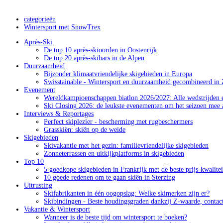
categorieën
Wintersport met SnowTrex
Après-Ski
De top 10 après-skioorden in Oostenrijk
De top 20 après-skibars in de Alpen
Duurzaamheid
Bijzonder klimaatvriendelijke skigebieden in Europa
Swisstainable - Wintersport en duurzaamheid gecombineerd in 
Evenement
Wereldkampioenschappen biatlon 2026/2027: Alle wedstrijden e
Ski Closing 2026: de leukste evenementen om het seizoen mee a
Interviews & Reportages
Perfect skiplezier - bescherming met rugbeschermers
Grasskiën: skiën op de weide
Skigebieden
Skivakantie met het gezin: familievriendelijke skigebieden
Zonneterrassen en uitkijkplatforms in skigebieden
Top 10
5 goedkope skigebieden in Frankrijk met de beste prijs-kwalite
10 goede redenen om te gaan skiën in Sterzing
Uitrusting
Skifabrikanten in één oogopslag: Welke skimerken zijn er?
Skibindingen - Beste houdingsgraden dankzij Z-waarde, contac
Vakantie & Wintersport
Wanneer is de beste tijd om wintersport te boeken?