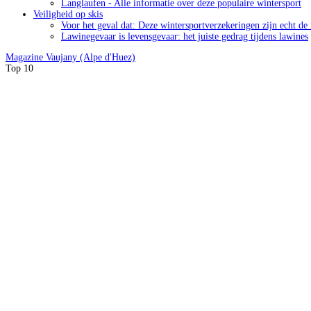
Langlaufen - Alle informatie over deze populaire wintersport
Veiligheid op skis
Voor het geval dat: Deze wintersportverzekeringen zijn echt de
Lawinegevaar is levensgevaar: het juiste gedrag tijdens lawines
Magazine
Vaujany (Alpe d'Huez)
Top 10