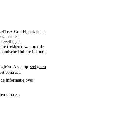
ravelTrex GmbH, ook delen
pparaat- en
nbevelingen,
 te trekken), wat ook de
conomische Ruimte inhoudt,
logieën. Als u op
weigeren
het contract.
 de informatie over
ten omtrent