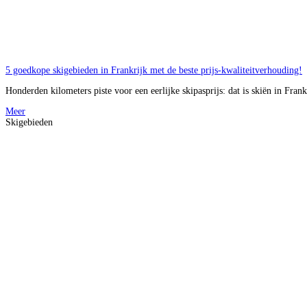
5 goedkope skigebieden in Frankrijk met de beste prijs-kwaliteitverhouding!
Honderden kilometers piste voor een eerlijke skipasprijs: dat is skiën in Frank
Meer
Skigebieden