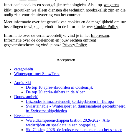
functionele cookies en soortgelijke technologieën. Als u op
weigeren
klikt, gebruiken we alleen diensten die technisch noodzakelijk zijn en die
nodig zijn voor de uitvoering van het contract.
Meer informatie over het gebruik van cookies en de mogelijkheid om uw
instellingen te wijzigen, vindt u in de informatie over
Cookie-Policy
.
Informatie over de verantwoordelijke vind je in het
Impressum
.
Informatie over de doeleinden en jouw rechten omtrent
gegevensbescherming vind je onze
Privacy Policy
.
Accepteren
categorieën
Wintersport met SnowTrex
Après-Ski
De top 10 après-skioorden in Oostenrijk
De top 20 après-skibars in de Alpen
Duurzaamheid
Bijzonder klimaatvriendelijke skigebieden in Europa
Swisstainable - Wintersport en duurzaamheid gecombineerd
in Zwitserse skigebieden
Evenement
Wereldkampioenschappen biatlon 2026/2027: Alle
wedstrijden en speeldata in een oogopslag
Ski Closing 2026: de leukste evenementen om het seizoen