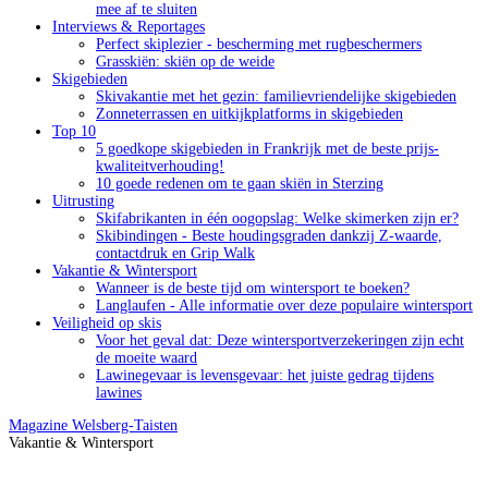
mee af te sluiten
Interviews & Reportages
Perfect skiplezier - bescherming met rugbeschermers
Grasskiën: skiën op de weide
Skigebieden
Skivakantie met het gezin: familievriendelijke skigebieden
Zonneterrassen en uitkijkplatforms in skigebieden
Top 10
5 goedkope skigebieden in Frankrijk met de beste prijs-
kwaliteitverhouding!
10 goede redenen om te gaan skiën in Sterzing
Uitrusting
Skifabrikanten in één oogopslag: Welke skimerken zijn er?
Skibindingen - Beste houdingsgraden dankzij Z-waarde,
contactdruk en Grip Walk
Vakantie & Wintersport
Wanneer is de beste tijd om wintersport te boeken?
Langlaufen - Alle informatie over deze populaire wintersport
Veiligheid op skis
Voor het geval dat: Deze wintersportverzekeringen zijn echt
de moeite waard
Lawinegevaar is levensgevaar: het juiste gedrag tijdens
lawines
Magazine
Welsberg-Taisten
Vakantie & Wintersport