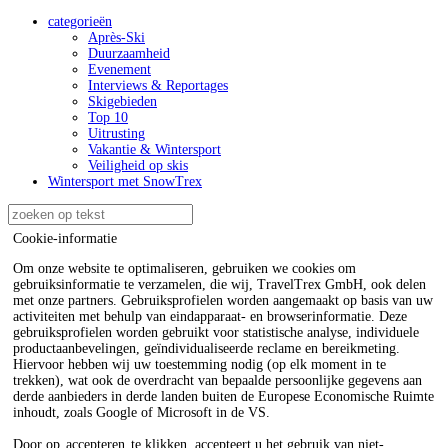
categorieën
Après-Ski
Duurzaamheid
Evenement
Interviews & Reportages
Skigebieden
Top 10
Uitrusting
Vakantie & Wintersport
Veiligheid op skis
Wintersport met SnowTrex
Cookie-informatie
Om onze website te optimaliseren, gebruiken we cookies om
gebruiksinformatie te verzamelen, die wij, TravelTrex GmbH, ook delen
met onze partners. Gebruiksprofielen worden aangemaakt op basis van uw
activiteiten met behulp van eindapparaat- en browserinformatie. Deze
gebruiksprofielen worden gebruikt voor statistische analyse, individuele
productaanbevelingen, geïndividualiseerde reclame en bereikmeting.
Hiervoor hebben wij uw toestemming nodig (op elk moment in te
trekken), wat ook de overdracht van bepaalde persoonlijke gegevens aan
derde aanbieders in derde landen buiten de Europese Economische Ruimte
inhoudt, zoals Google of Microsoft in de VS.
Door op
accepteren
te klikken, accepteert u het gebruik van niet-