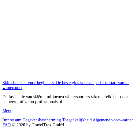
Skitechnieken voor beginners: De beste gids voor de perfecte start van de
wintersport
De fascinatie van skiën – miljoenen wintersporters raken er elk jaar door
betoverd, of ze nu professionals of ...
Meer
Impressum
Gegevensbescherming
Toegankelijkheid
Algemene voorwaarden
FAQ
© 2026 by TravelTrex GmbH