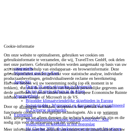
Cookie-informatie
Om onze website te optimaliseren, gebruiken we cookies om
gebruiksinformatie te verzamelen, die wij, TravelTrex GmbH, ook delen
met onze partners. Gebruiksprofielen worden aangemaakt op basis van uw
categorieën
activiteiten met behulp van eindapparaat- en browserinformatie. Deze
Wintersport met SnowTrex
gebruiksprofielen worden gebruikt voor statistische analyse, individuele
productaanbevelingen, geïndividualiseerde reclame en bereikmeting.
Après-Ski
Hiervoor hebben wij uw toestemming nodig (op elk moment in te
De top 10 après-skioorden in Oostenrijk
trekken), wat ook de overdracht van bepaalde persoonlijke gegevens aan
De top 20 après-skibars in de Alpen
derde aanbieders in derde landen buiten de Europese Economische Ruimte
Duurzaamheid
inhoudt, zoals Google of Microsoft in de VS.
Bijzonder klimaatvriendelijke skigebieden in Europa
Swisstainable - Wintersport en duurzaamheid gecombineerd
Door op
accepteren
te klikken, accepteert u het gebruik van niet-
in Zwitserse skigebieden
functionele cookies en soortgelijke technologieën. Als u op
weigeren
Evenement
klikt, gebruiken we alleen diensten die technisch noodzakelijk zijn en die
Wereldkampioenschappen biatlon 2026/2027: Alle
nodig zijn voor de uitvoering van het contract.
wedstrijden en speeldata in een oogopslag
Ski Closing 2026: de leukste evenementen om het seizoen
Meer informatie over het gebruik van cookies en de mogelijkheid om uw