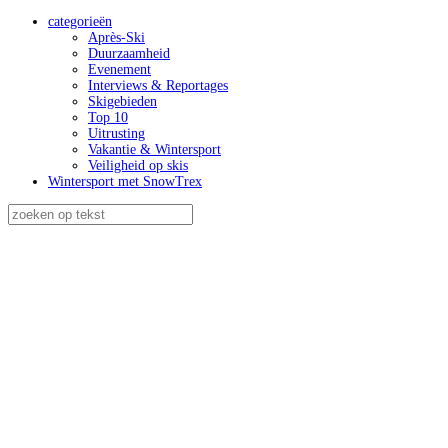
categorieën
Après-Ski
Duurzaamheid
Evenement
Interviews & Reportages
Skigebieden
Top 10
Uitrusting
Vakantie & Wintersport
Veiligheid op skis
Wintersport met SnowTrex