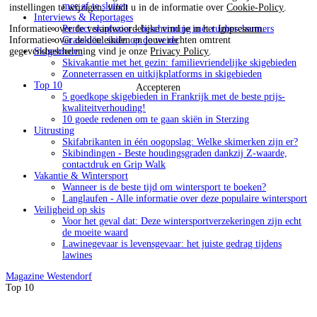
mee af te sluiten
instellingen te wijzigen, vindt u in de informatie over
Cookie-Policy
.
Interviews & Reportages
Perfect skiplezier - bescherming met rugbeschermers
Informatie over de verantwoordelijke vind je in het
Impressum
.
Grasskiën: skiën op de weide
Informatie over de doeleinden en jouw rechten omtrent
Skigebieden
gegevensbescherming vind je onze
Privacy Policy
.
Skivakantie met het gezin: familievriendelijke skigebieden
Zonneterrassen en uitkijkplatforms in skigebieden
Top 10
Accepteren
5 goedkope skigebieden in Frankrijk met de beste prijs-
kwaliteitverhouding!
10 goede redenen om te gaan skiën in Sterzing
Uitrusting
Skifabrikanten in één oogopslag: Welke skimerken zijn er?
Skibindingen - Beste houdingsgraden dankzij Z-waarde,
contactdruk en Grip Walk
Vakantie & Wintersport
Wanneer is de beste tijd om wintersport te boeken?
Langlaufen - Alle informatie over deze populaire wintersport
Veiligheid op skis
Voor het geval dat: Deze wintersportverzekeringen zijn echt
de moeite waard
Lawinegevaar is levensgevaar: het juiste gedrag tijdens
lawines
Magazine
Westendorf
Top 10