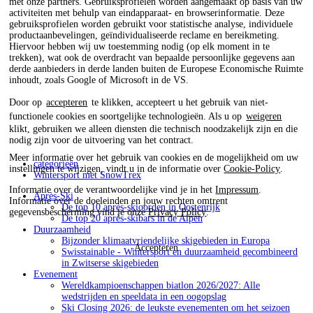
met onze partners. Gebruiksprofielen worden aangemaakt op basis van uw
activiteiten met behulp van eindapparaat- en browserinformatie. Deze
gebruiksprofielen worden gebruikt voor statistische analyse, individuele
productaanbevelingen, geïndividualiseerde reclame en bereikmeting.
Hiervoor hebben wij uw toestemming nodig (op elk moment in te
trekken), wat ook de overdracht van bepaalde persoonlijke gegevens aan
derde aanbieders in derde landen buiten de Europese Economische Ruimte
inhoudt, zoals Google of Microsoft in de VS.
Door op
accepteren
te klikken, accepteert u het gebruik van niet-
functionele cookies en soortgelijke technologieën. Als u op
weigeren
klikt, gebruiken we alleen diensten die technisch noodzakelijk zijn en die
nodig zijn voor de uitvoering van het contract.
Meer informatie over het gebruik van cookies en de mogelijkheid om uw
categorieën
instellingen te wijzigen, vindt u in de informatie over
Cookie-Policy
.
Wintersport met SnowTrex
Informatie over de verantwoordelijke vind je in het
Impressum
.
Après-Ski
Informatie over de doeleinden en jouw rechten omtrent
De top 10 après-skioorden in Oostenrijk
gegevensbescherming vind je onze
Privacy Policy
.
De top 20 après-skibars in de Alpen
Duurzaamheid
Bijzonder klimaatvriendelijke skigebieden in Europa
Accepteren
Swisstainable - Wintersport en duurzaamheid gecombineerd
in Zwitserse skigebieden
Evenement
Wereldkampioenschappen biatlon 2026/2027: Alle
wedstrijden en speeldata in een oogopslag
Ski Closing 2026: de leukste evenementen om het seizoen