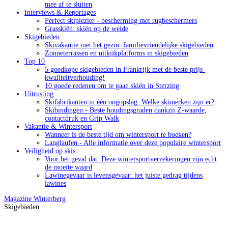
mee af te sluiten
Interviews & Reportages
Perfect skiplezier - bescherming met rugbeschermers
Grasskiën: skiën op de weide
Skigebieden
Skivakantie met het gezin: familievriendelijke skigebieden
Zonneterrassen en uitkijkplatforms in skigebieden
Top 10
5 goedkope skigebieden in Frankrijk met de beste prijs-
kwaliteitverhouding!
10 goede redenen om te gaan skiën in Sterzing
Uitrusting
Skifabrikanten in één oogopslag: Welke skimerken zijn er?
Skibindingen - Beste houdingsgraden dankzij Z-waarde,
contactdruk en Grip Walk
Vakantie & Wintersport
Wanneer is de beste tijd om wintersport te boeken?
Langlaufen - Alle informatie over deze populaire wintersport
Veiligheid op skis
Voor het geval dat: Deze wintersportverzekeringen zijn echt
de moeite waard
Lawinegevaar is levensgevaar: het juiste gedrag tijdens
lawines
Magazine
Winterberg
Skigebieden