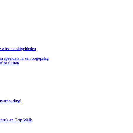
Zwitserse skigebieden
n speeldata in een oogopslag
f te sluiten
itverhouding!
tdruk en Grip Walk