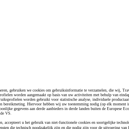
seren, gebruiken we cookies om gebruiksinformatie te verzamelen, die wij, T
rofielen worden aangemaakt op basis van uw activiteiten met behulp van einda
uiksprofielen worden gebruikt voor statistische analyse, individuele productaa
 en bereikmeting. Hiervoor hebben wij uw toestemming nodig (op elk moment in
oonlijke gegevens aan derde aanbieders in derde landen buiten de Europese E
 de VS.
n, accepteert u het gebruik van niet-functionele cookies en soortgelijke techno
ensten die technisch noodzakelijk zijn en die nodig zijn voor de uitvoering van 