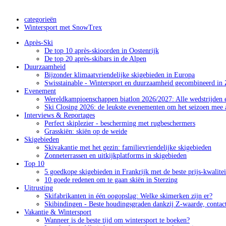
categorieën
Wintersport met SnowTrex
Après-Ski
De top 10 après-skioorden in Oostenrijk
De top 20 après-skibars in de Alpen
Duurzaamheid
Bijzonder klimaatvriendelijke skigebieden in Europa
Swisstainable - Wintersport en duurzaamheid gecombineerd in 
Evenement
Wereldkampioenschappen biatlon 2026/2027: Alle wedstrijden e
Ski Closing 2026: de leukste evenementen om het seizoen mee a
Interviews & Reportages
Perfect skiplezier - bescherming met rugbeschermers
Grasskiën: skiën op de weide
Skigebieden
Skivakantie met het gezin: familievriendelijke skigebieden
Zonneterrassen en uitkijkplatforms in skigebieden
Top 10
5 goedkope skigebieden in Frankrijk met de beste prijs-kwalite
10 goede redenen om te gaan skiën in Sterzing
Uitrusting
Skifabrikanten in één oogopslag: Welke skimerken zijn er?
Skibindingen - Beste houdingsgraden dankzij Z-waarde, contac
Vakantie & Wintersport
Wanneer is de beste tijd om wintersport te boeken?