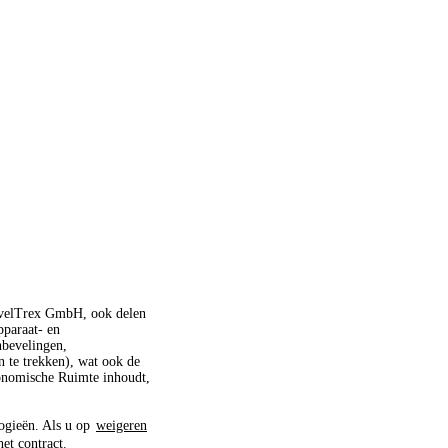
ravelTrex GmbH, ook delen
pparaat- en
nbevelingen,
 te trekken), wat ook de
conomische Ruimte inhoudt,
logieën. Als u op
weigeren
het contract.