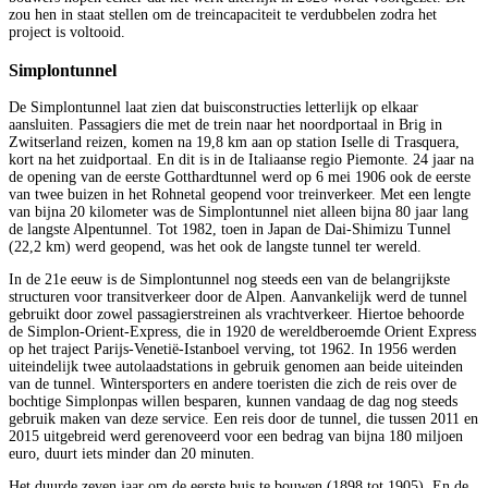
zou hen in staat stellen om de treincapaciteit te verdubbelen zodra het
project is voltooid.
Simplontunnel
De Simplontunnel laat zien dat buisconstructies letterlijk op elkaar
aansluiten. Passagiers die met de trein naar het noordportaal in Brig in
Zwitserland reizen, komen na 19,8 km aan op station Iselle di Trasquera,
kort na het zuidportaal. En dit is in de Italiaanse regio Piemonte. 24 jaar na
de opening van de eerste Gotthardtunnel werd op 6 mei 1906 ook de eerste
van twee buizen in het Rohnetal geopend voor treinverkeer. Met een lengte
van bijna 20 kilometer was de Simplontunnel niet alleen bijna 80 jaar lang
de langste Alpentunnel. Tot 1982, toen in Japan de Dai-Shimizu Tunnel
(22,2 km) werd geopend, was het ook de langste tunnel ter wereld.
In de 21e eeuw is de Simplontunnel nog steeds een van de belangrijkste
structuren voor transitverkeer door de Alpen. Aanvankelijk werd de tunnel
gebruikt door zowel passagierstreinen als vrachtverkeer. Hiertoe behoorde
de Simplon-Orient-Express, die in 1920 de wereldberoemde Orient Express
op het traject Parijs-Venetië-Istanboel verving, tot 1962. In 1956 werden
uiteindelijk twee autolaadstations in gebruik genomen aan beide uiteinden
van de tunnel. Wintersporters en andere toeristen die zich de reis over de
bochtige Simplonpas willen besparen, kunnen vandaag de dag nog steeds
gebruik maken van deze service. Een reis door de tunnel, die tussen 2011 en
2015 uitgebreid werd gerenoveerd voor een bedrag van bijna 180 miljoen
euro, duurt iets minder dan 20 minuten.
Het duurde zeven jaar om de eerste buis te bouwen (1898 tot 1905). En de