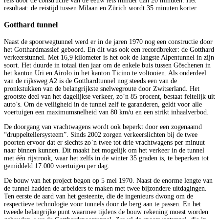
reis door de constructie van de eeuw iets minder dan 20 minuten. Het
resultaat: de reistijd tussen Milaan en Zürich wordt 35 minuten korter.
Gotthard tunnel
Naast de spoorwegtunnel werd er in de jaren 1970 nog een constructie door
het Gotthardmassief geboord. En dit was ook een recordbreker: de Gotthard
verkeerstunnel. Met 16,9 kilometer is het ook de langste Alpentunnel in zijn
soort. Het duurde in totaal tien jaar om de enkele buis tussen Göschenen in
het kanton Uri en Airolo in het kanton Ticino te voltooien. Als onderdeel
van de rijksweg A2 is de Gotthardtunnel nog steeds een van de
pronkstukken van de belangrijkste snelwegroute door Zwitserland. Het
grootste deel van het dagelijkse verkeer, zo’n 85 procent, bestaat feitelijk uit
auto’s. Om de veiligheid in de tunnel zelf te garanderen, geldt voor alle
voertuigen een maximumsnelheid van 80 km/u en een strikt inhaalverbod.
De doorgang van vrachtwagens wordt ook beperkt door een zogenaamd
“druppeltellersysteem”. Sinds 2002 zorgen verkeerslichten bij de twee
poorten ervoor dat er slechts zo’n twee tot drie vrachtwagens per minuut
naar binnen kunnen. Dit maakt het mogelijk om het verkeer in de tunnel
met één rijstrook, waar het zelfs in de winter 35 graden is, te beperken tot
gemiddeld 17.000 voertuigen per dag.
De bouw van het project begon op 5 mei 1970. Naast de enorme lengte van
de tunnel hadden de arbeiders te maken met twee bijzondere uitdagingen.
Ten eerste de aard van het gesteente, die de ingenieurs dwong om de
respectieve technologie voor tunnels door de berg aan te passen. En het
tweede belangrijke punt waarmee tijdens de bouw rekening moest worden