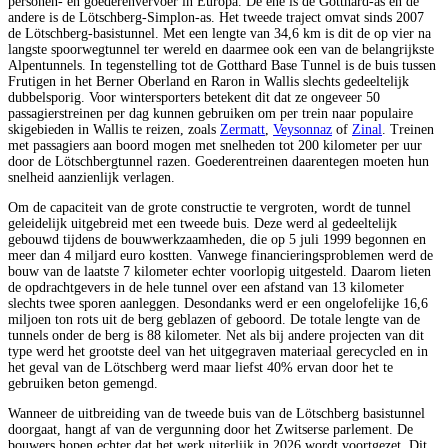
personen- en goederenvervoer in Europa. De ene is de Gotthard-as en de
andere is de Lötschberg-Simplon-as. Het tweede traject omvat sinds 2007
de Lötschberg-basistunnel. Met een lengte van 34,6 km is dit de op vier na
langste spoorwegtunnel ter wereld en daarmee ook een van de belangrijkste
Alpentunnels. In tegenstelling tot de Gotthard Base Tunnel is de buis tussen
Frutigen in het Berner Oberland en Raron in Wallis slechts gedeeltelijk
dubbelsporig. Voor wintersporters betekent dit dat ze ongeveer 50
passagierstreinen per dag kunnen gebruiken om per trein naar populaire
skigebieden in Wallis te reizen, zoals
Zermatt
,
Veysonnaz
of
Zinal
. Treinen
met passagiers aan boord mogen met snelheden tot 200 kilometer per uur
door de Lötschbergtunnel razen. Goederentreinen daarentegen moeten hun
snelheid aanzienlijk verlagen.
Om de capaciteit van de grote constructie te vergroten, wordt de tunnel
geleidelijk uitgebreid met een tweede buis. Deze werd al gedeeltelijk
gebouwd tijdens de bouwwerkzaamheden, die op 5 juli 1999 begonnen en
meer dan 4 miljard euro kostten. Vanwege financieringsproblemen werd de
bouw van de laatste 7 kilometer echter voorlopig uitgesteld. Daarom lieten
de opdrachtgevers in de hele tunnel over een afstand van 13 kilometer
slechts twee sporen aanleggen. Desondanks werd er een ongelofelijke 16,6
miljoen ton rots uit de berg geblazen of geboord. De totale lengte van de
tunnels onder de berg is 88 kilometer. Net als bij andere projecten van dit
type werd het grootste deel van het uitgegraven materiaal gerecycled en in
het geval van de Lötschberg werd maar liefst 40% ervan door het te
gebruiken beton gemengd.
Wanneer de uitbreiding van de tweede buis van de Lötschberg basistunnel
doorgaat, hangt af van de vergunning door het Zwitserse parlement. De
bouwers hopen echter dat het werk uiterlijk in 2026 wordt voortgezet. Dit