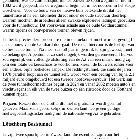
gehouden, was de Gotthardspoortunnel. Zowel de spoorwegtunnel, die in
1882 werd geopend, als de wegtunnel beginnen in het noorden in het stadje
Göschenen. Voor de bouw van de nieuwe buis betekende dit dat het
tunneltracé al na één kilometer direct onder de oude structuur doorliep.
Daarom mochten de arbeiders alleen zwakke explosieve ladingen gebruiken
voor de tunnelbouw. Dit voorkwam schade aan de oude Gotthardtunnel,
waarin tijdens de bouwperiode treinen bleven rijden.
En het is precies deze procedure die in de toekomst moet worden gevolgd
als de bouw van de Gotthard doorgaat. De reden hiervoor is de leeftijd van
de bestaande tunnel. Na meer dan 50 jaar in gebruik te zijn geweest, moet
de belangrijke Alpentunnel zo snel mogelijk worden gerenoveerd. Hiervoor
zou eigenlijk een volledige afsluiting van de A2 van een maand nodig zijn.
Om een totale verkeerschaos te voorkomen, kiezen de bouwers echter voor
een andere, bijna roekeloze aanpak. De reddingstunnel, die sinds de jaren
1970 parallel loopt aan de tunnel zelf, wordt voor een bedrag van bijna 2,1
miljard euro omgebouwd tot een tweede hoofdverkeersbuis. Het werk aan
de twee tunnelboormachines begint in 2024 en vanaf 2032 moeten auto’s en
vrachtwagens in elk van de twee buizen op één rijstrook door de Gotthard
kunnen rijden.
Prijzen:
Reizen door de Gotthardtunnel is gratis. Er wordt geen tol
geheven. Maar zoals gebruikelijk in Zwitserland heb je een geldige
snelwegbelastingsticker nodig om de nationale weg A2 te gebruiken.
Lötschberg Basistunnel
Er zijn twee spoorlijnen in Zwitserland die essentieel zijn voor het