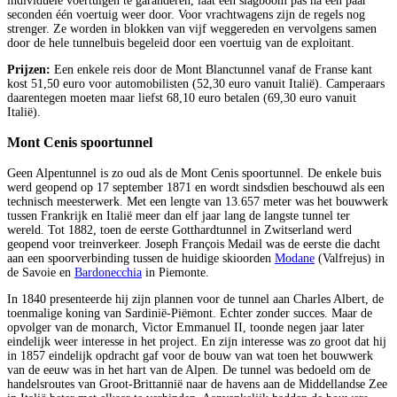
individuele voertuigen te garanderen, laat een slagboom pas na een paar
seconden één voertuig weer door. Voor vrachtwagens zijn de regels nog
strenger. Ze worden in blokken van vijf weggereden en vervolgens samen
door de hele tunnelbuis begeleid door een voertuig van de exploitant.
Prijzen:
Een enkele reis door de Mont Blanctunnel vanaf de Franse kant
kost 51,50 euro voor automobilisten (52,30 euro vanuit Italië). Camperaars
daarentegen moeten maar liefst 68,10 euro betalen (69,30 euro vanuit
Italië).
Mont Cenis spoortunnel
Geen Alpentunnel is zo oud als de Mont Cenis spoortunnel. De enkele buis
werd geopend op 17 september 1871 en wordt sindsdien beschouwd als een
technisch meesterwerk. Met een lengte van 13.657 meter was het bouwwerk
tussen Frankrijk en Italië meer dan elf jaar lang de langste tunnel ter
wereld. Tot 1882, toen de eerste Gotthardtunnel in Zwitserland werd
geopend voor treinverkeer. Joseph François Medail was de eerste die dacht
aan een spoorverbinding tussen de huidige skioorden
Modane
(Valfrejus) in
de Savoie en
Bardonecchia
in Piemonte.
In 1840 presenteerde hij zijn plannen voor de tunnel aan Charles Albert, de
toenmalige koning van Sardinië-Piëmont. Echter zonder succes. Maar de
opvolger van de monarch, Victor Emmanuel II, toonde negen jaar later
eindelijk weer interesse in het project. En zijn interesse was zo groot dat hij
in 1857 eindelijk opdracht gaf voor de bouw van wat toen het bouwwerk
van de eeuw was in het hart van de Alpen. De tunnel was bedoeld om de
handelsroutes van Groot-Brittannië naar de havens aan de Middellandse Zee