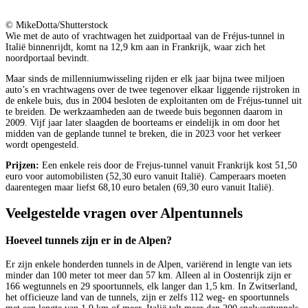
© MikeDotta/Shutterstock
Wie met de auto of vrachtwagen het zuidportaal van de Fréjus-tunnel in
Italië binnenrijdt, komt na 12,9 km aan in Frankrijk, waar zich het
noordportaal bevindt.
Maar sinds de millenniumwisseling rijden er elk jaar bijna twee miljoen
auto’s en vrachtwagens over de twee tegenover elkaar liggende rijstroken in
de enkele buis, dus in 2004 besloten de exploitanten om de Fréjus-tunnel uit
te breiden. De werkzaamheden aan de tweede buis begonnen daarom in
2009. Vijf jaar later slaagden de boorteams er eindelijk in om door het
midden van de geplande tunnel te breken, die in 2023 voor het verkeer
wordt opengesteld.
Prijzen:
Een enkele reis door de Frejus-tunnel vanuit Frankrijk kost 51,50
euro voor automobilisten (52,30 euro vanuit Italië). Camperaars moeten
daarentegen maar liefst 68,10 euro betalen (69,30 euro vanuit Italië).
Veelgestelde vragen over Alpentunnels
Hoeveel tunnels zijn er in de Alpen?
Er zijn enkele honderden tunnels in de Alpen, variërend in lengte van iets
minder dan 100 meter tot meer dan 57 km. Alleen al in Oostenrijk zijn er
166 wegtunnels en 29 spoortunnels, elk langer dan 1,5 km. In Zwitserland,
het officieuze land van de tunnels, zijn er zelfs 112 weg- en spoortunnels