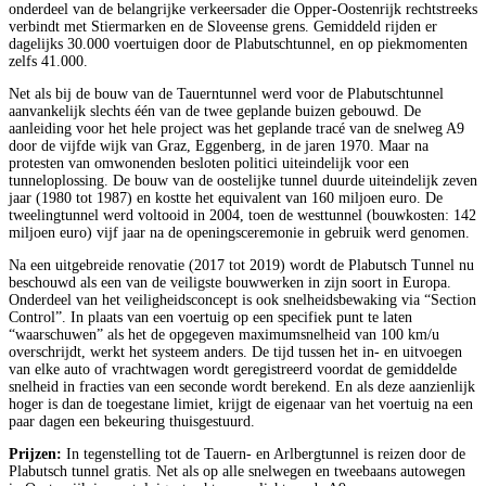
onderdeel van de belangrijke verkeersader die Opper-Oostenrijk rechtstreeks
verbindt met Stiermarken en de Sloveense grens. Gemiddeld rijden er
dagelijks 30.000 voertuigen door de Plabutschtunnel, en op piekmomenten
zelfs 41.000.
Net als bij de bouw van de Tauerntunnel werd voor de Plabutschtunnel
aanvankelijk slechts één van de twee geplande buizen gebouwd. De
aanleiding voor het hele project was het geplande tracé van de snelweg A9
door de vijfde wijk van Graz, Eggenberg, in de jaren 1970. Maar na
protesten van omwonenden besloten politici uiteindelijk voor een
tunneloplossing. De bouw van de oostelijke tunnel duurde uiteindelijk zeven
jaar (1980 tot 1987) en kostte het equivalent van 160 miljoen euro. De
tweelingtunnel werd voltooid in 2004, toen de westtunnel (bouwkosten: 142
miljoen euro) vijf jaar na de openingsceremonie in gebruik werd genomen.
Na een uitgebreide renovatie (2017 tot 2019) wordt de Plabutsch Tunnel nu
beschouwd als een van de veiligste bouwwerken in zijn soort in Europa.
Onderdeel van het veiligheidsconcept is ook snelheidsbewaking via “Section
Control”. In plaats van een voertuig op een specifiek punt te laten
“waarschuwen” als het de opgegeven maximumsnelheid van 100 km/u
overschrijdt, werkt het systeem anders. De tijd tussen het in- en uitvoegen
van elke auto of vrachtwagen wordt geregistreerd voordat de gemiddelde
snelheid in fracties van een seconde wordt berekend. En als deze aanzienlijk
hoger is dan de toegestane limiet, krijgt de eigenaar van het voertuig na een
paar dagen een bekeuring thuisgestuurd.
Prijzen:
In tegenstelling tot de Tauern- en Arlbergtunnel is reizen door de
Plabutsch tunnel gratis. Net als op alle snelwegen en tweebaans autowegen