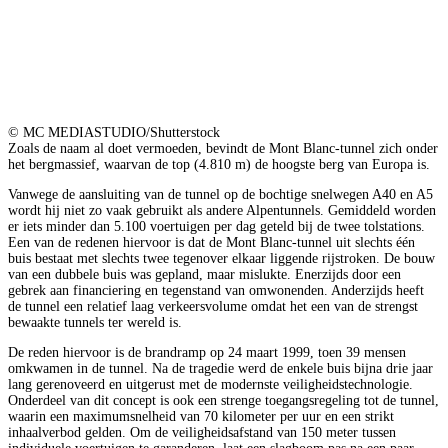
© MC MEDIASTUDIO/Shutterstock
Zoals de naam al doet vermoeden, bevindt de Mont Blanc-tunnel zich onder
het bergmassief, waarvan de top (4.810 m) de hoogste berg van Europa is.
Vanwege de aansluiting van de tunnel op de bochtige snelwegen A40 en A5
wordt hij niet zo vaak gebruikt als andere Alpentunnels. Gemiddeld worden
er iets minder dan 5.100 voertuigen per dag geteld bij de twee tolstations.
Een van de redenen hiervoor is dat de Mont Blanc-tunnel uit slechts één
buis bestaat met slechts twee tegenover elkaar liggende rijstroken. De bouw
van een dubbele buis was gepland, maar mislukte. Enerzijds door een
gebrek aan financiering en tegenstand van omwonenden. Anderzijds heeft
de tunnel een relatief laag verkeersvolume omdat het een van de strengst
bewaakte tunnels ter wereld is.
De reden hiervoor is de brandramp op 24 maart 1999, toen 39 mensen
omkwamen in de tunnel. Na de tragedie werd de enkele buis bijna drie jaar
lang gerenoveerd en uitgerust met de modernste veiligheidstechnologie.
Onderdeel van dit concept is ook een strenge toegangsregeling tot de tunnel,
waarin een maximumsnelheid van 70 kilometer per uur en een strikt
inhaalverbod gelden. Om de veiligheidsafstand van 150 meter tussen