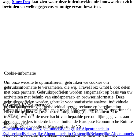
weg.
SnowTrex
laat zien waar deze indrukwekkende bouwwerken zich
bevinden en welke gegevens sommige ervan bevatten.
Cookie-informatie
Om onze website te optimaliseren, gebruiken we cookies om
gebruiksinformatie te verzamelen, die wij, TravelTrex GmbH, ook delen
met onze partners. Gebruiksprofielen worden aangemaakt op basis van uw
activiteiten met behulp van eindapparaat- en browserinformatie. Deze
gebruiksprofielen worden gebruikt voor statistische analyse, individuele
© Gorloff-KV/Shutterstock
productaanbevelingen, geïndividualiseerde reclame en bereikmeting.
Alleen al in Oostenrijk zijn er in totaal 166 wegtunnels en 29 spoortunnels
Hiervoor hebben wij uw toestemming nodig (op elk moment in te
langer dan 1,5 km.
trekken), wat ook de overdracht van bepaalde persoonlijke gegevens aan
derde aanbieders in derde landen buiten de Europese Economische Ruimte
Inhoudsopgave
inhoudt, zoals Google of Microsoft in de VS.
Geschiedenis van de Alpentunnels
Belangrijke Alpentunnels in
Zwitserland
Belangrijke Alpentunnels in Oostenrijk
Belangrijke Alpentunnels
Door op
accepteren
te klikken, accepteert u het gebruik van niet-