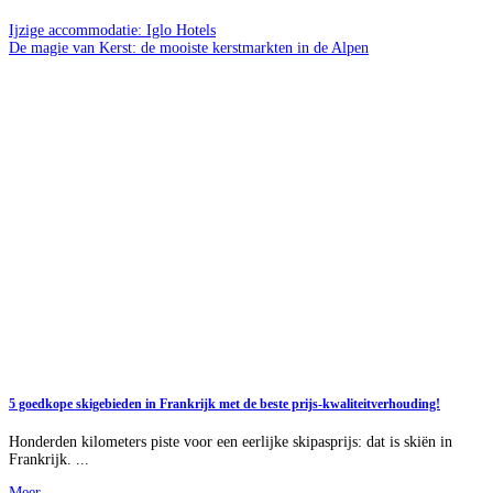
Ijzige accommodatie: Iglo Hotels
De magie van Kerst: de mooiste kerstmarkten in de Alpen
5 goedkope skigebieden in Frankrijk met de beste prijs-kwaliteitverhouding!
Honderden kilometers piste voor een eerlijke skipasprijs: dat is skiën in
Frankrijk. ...
Meer