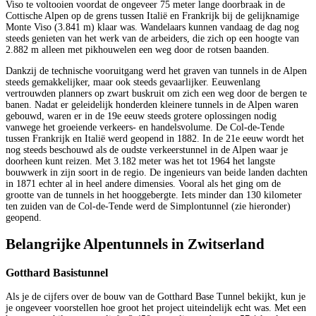
Viso te voltooien voordat de ongeveer 75 meter lange doorbraak in de
Cottische Alpen op de grens tussen Italië en Frankrijk bij de gelijknamige
Monte Viso (3.841 m) klaar was. Wandelaars kunnen vandaag de dag nog
steeds genieten van het werk van de arbeiders, die zich op een hoogte van
2.882 m alleen met pikhouwelen een weg door de rotsen baanden.
Dankzij de technische vooruitgang werd het graven van tunnels in de Alpen
steeds gemakkelijker, maar ook steeds gevaarlijker. Eeuwenlang
vertrouwden planners op zwart buskruit om zich een weg door de bergen te
banen. Nadat er geleidelijk honderden kleinere tunnels in de Alpen waren
gebouwd, waren er in de 19e eeuw steeds grotere oplossingen nodig
vanwege het groeiende verkeers- en handelsvolume. De Col-de-Tende
tussen Frankrijk en Italië werd geopend in 1882. In de 21e eeuw wordt het
nog steeds beschouwd als de oudste verkeerstunnel in de Alpen waar je
doorheen kunt reizen. Met 3.182 meter was het tot 1964 het langste
bouwwerk in zijn soort in de regio. De ingenieurs van beide landen dachten
in 1871 echter al in heel andere dimensies. Vooral als het ging om de
grootte van de tunnels in het hooggebergte. Iets minder dan 130 kilometer
ten zuiden van de Col-de-Tende werd de Simplontunnel (zie hieronder)
geopend.
Belangrijke Alpentunnels in Zwitserland
Gotthard Basistunnel
Als je de cijfers over de bouw van de Gotthard Base Tunnel bekijkt, kun je
je ongeveer voorstellen hoe groot het project uiteindelijk echt was. Met een