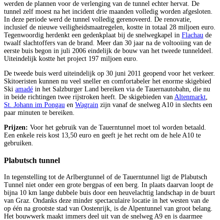
werden de plannen voor de verlenging van de tunnel echter hervat. De
tunnel zelf moest na het incident drie maanden volledig worden afgesloten.
In deze periode werd de tunnel volledig gerenoveerd. De renovatie,
inclusief de nieuwe veiligheidsmaatregelen, kostte in totaal 28 miljoen euro.
Tegenwoordig herdenkt een gedenkplaat bij de snelwegkapel in
Flachau
de
twaalf slachtoffers van de brand. Meer dan 30 jaar na de voltooiing van de
eerste buis begon in juli 2006 eindelijk de bouw van het tweede tunneldeel.
Uiteindelijk kostte het project 197 miljoen euro.
De tweede buis werd uiteindelijk op 30 juni 2011 geopend voor het verkeer.
Skitoeristen kunnen nu veel sneller en comfortabeler het enorme skigebied
Ski
amadé
in het Salzburger Land bereiken via de Tauernautobahn, die nu
in beide richtingen twee rijstroken heeft. De skigebieden van
Altenmarkt
,
St. Johann im Pongau
en
Wagrain
zijn vanaf de snelweg A10 in slechts een
paar minuten te bereiken.
Prijzen:
Voor het gebruik van de Tauerntunnel moet tol worden betaald.
Een enkele reis kost 13,50 euro en geeft je het recht om de hele A10 te
gebruiken.
Plabutsch tunnel
In tegenstelling tot de Arlbergtunnel of de Tauerntunnel ligt de Plabutsch
Tunnel niet onder een grote bergpas of een berg. In plaats daarvan loopt de
bijna 10 km lange dubbele buis door een heuvelachtig landschap in de buurt
van Graz. Ondanks deze minder spectaculaire locatie in het westen van de
op één na grootste stad van Oostenrijk, is de Alpentunnel van groot belang.
Het bouwwerk maakt immers deel uit van de snelweg A9 en is daarmee