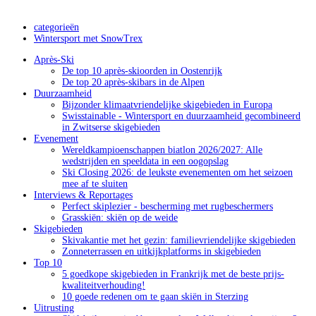
categorieën
Wintersport met SnowTrex
Après-Ski
De top 10 après-skioorden in Oostenrijk
De top 20 après-skibars in de Alpen
Duurzaamheid
Bijzonder klimaatvriendelijke skigebieden in Europa
Swisstainable - Wintersport en duurzaamheid gecombineerd
in Zwitserse skigebieden
Evenement
Wereldkampioenschappen biatlon 2026/2027: Alle
wedstrijden en speeldata in een oogopslag
Ski Closing 2026: de leukste evenementen om het seizoen
mee af te sluiten
Interviews & Reportages
Perfect skiplezier - bescherming met rugbeschermers
Grasskiën: skiën op de weide
Skigebieden
Skivakantie met het gezin: familievriendelijke skigebieden
Zonneterrassen en uitkijkplatforms in skigebieden
Top 10
5 goedkope skigebieden in Frankrijk met de beste prijs-
kwaliteitverhouding!
10 goede redenen om te gaan skiën in Sterzing
Uitrusting