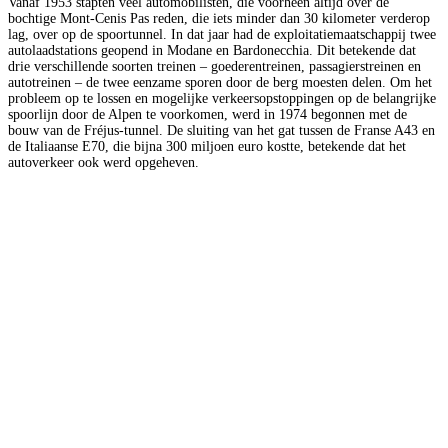
Vanaf 1953 stapten veel automobilisten, die voorheen altijd over de
bochtige Mont-Cenis Pas reden, die iets minder dan 30 kilometer verderop
lag, over op de spoortunnel. In dat jaar had de exploitatiemaatschappij twee
autolaadstations geopend in Modane en Bardonecchia. Dit betekende dat
drie verschillende soorten treinen – goederentreinen, passagierstreinen en
autotreinen – de twee eenzame sporen door de berg moesten delen. Om het
probleem op te lossen en mogelijke verkeersopstoppingen op de belangrijke
spoorlijn door de Alpen te voorkomen, werd in 1974 begonnen met de
bouw van de Fréjus-tunnel. De sluiting van het gat tussen de Franse A43 en
de Italiaanse E70, die bijna 300 miljoen euro kostte, betekende dat het
autoverkeer ook werd opgeheven.