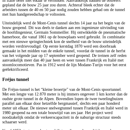
in Italië beter met elkaar te verbinden. Aanvankelijk hadden de bouwers
gepland dat de bouw 25 jaar zou duren. Achteraf bleek echter dat de
arbeiders tussen de 40 en 50 jaar nodig zouden hebben gehad om de tunnel
met hun handgereedschap te voltooien.
Uiteindelijk werd de Mont-Cenis tunnel slechts 14 jaar na het begin van de
bouw geopend. Dit was deels te danken aan een ingenieuze uitvinding van
de hoofdingenieur, Germain Sommeiller. Hij ontwikkelde de pneumatische
hamerboor, die vanaf 1861 op de bouwplaats werd gebruikt. In combinatie
met een nieuwe springtechniek kon de snelheid van de bouw uiteindelijk
worden verdrievoudigd. Op eerste kerstdag 1870 werd een doorbraak
gemaakt in het midden van de enkele tunnel, voordat de tunnel in de herfst
van het volgende jaar op 17 september werd geopend. De treinen zelf reden
aanvankelijk meer dan 40 jaar heen en weer tussen Frankrijk en Italië met
stoomlocomotieven. Pas in 1912 werd de lijn Modane-Turijn voor het eerst
geëlektrificeerd.
Fréjus tunnel
De Fréjus-tunnel is het “kleine broertje” van de Mont-Cenis spoortunnel.
Met een lengte van 12.870 meter is hij immers ongeveer 1 km korter dan de
oudste grote tunnel in de Alpen. Bovendien lopen de twee tweelingbuizen
parallel aan elkaar door hetzelfde bergmassief, slechts een paar honderd
meter uit elkaar. De nieuwe snelwegtunnel tussen Frankrijk en Italië werd in
1980 geopend na een totale bouwtijd van zes jaar. Het project werd
noodzakelijk omdat de verkeerscapaciteit in de naburige structuur steeds
schaarser werd.