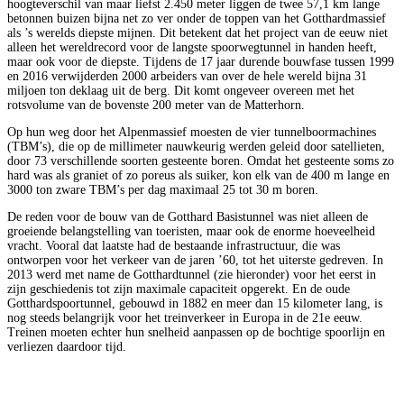
hoogteverschil van maar liefst 2.450 meter liggen de twee 57,1 km lange
betonnen buizen bijna net zo ver onder de toppen van het Gotthardmassief
als ’s werelds diepste mijnen. Dit betekent dat het project van de eeuw niet
alleen het wereldrecord voor de langste spoorwegtunnel in handen heeft,
maar ook voor de diepste. Tijdens de 17 jaar durende bouwfase tussen 1999
en 2016 verwijderden 2000 arbeiders van over de hele wereld bijna 31
miljoen ton deklaag uit de berg. Dit komt ongeveer overeen met het
rotsvolume van de bovenste 200 meter van de Matterhorn.
Op hun weg door het Alpenmassief moesten de vier tunnelboormachines
(TBM’s), die op de millimeter nauwkeurig werden geleid door satellieten,
door 73 verschillende soorten gesteente boren. Omdat het gesteente soms zo
hard was als graniet of zo poreus als suiker, kon elk van de 400 m lange en
3000 ton zware TBM’s per dag maximaal 25 tot 30 m boren.
De reden voor de bouw van de Gotthard Basistunnel was niet alleen de
groeiende belangstelling van toeristen, maar ook de enorme hoeveelheid
vracht. Vooral dat laatste had de bestaande infrastructuur, die was
ontworpen voor het verkeer van de jaren ’60, tot het uiterste gedreven. In
2013 werd met name de Gotthardtunnel (zie hieronder) voor het eerst in
zijn geschiedenis tot zijn maximale capaciteit opgerekt. En de oude
Gotthardspoortunnel, gebouwd in 1882 en meer dan 15 kilometer lang, is
nog steeds belangrijk voor het treinverkeer in Europa in de 21e eeuw.
Treinen moeten echter hun snelheid aanpassen op de bochtige spoorlijn en
verliezen daardoor tijd.