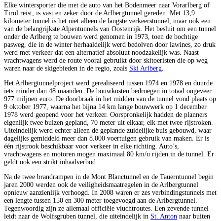
Elke wintersporter die met de auto van het Bodenmeer naar Vorarlberg of
Tirol reist, is vast en zeker door de Arlbergtunnel gereden. Met 13,9
kilometer tunnel is het niet alleen de langste verkeerstunnel, maar ook een
van de belangrijkste Alpentunnels van Oostenrijk. Het besluit om een tunnel
onder de Arlberg te bouwen werd genomen in 1973, toen de bochtige
pasweg, die in de winter herhaaldelijk werd bedolven door lawines, zo druk
werd met verkeer dat een alternatief absoluut noodzakelijk was. Naast
vrachtwagens werd de route vooral gebruikt door skitoeristen die op weg
waren naar de skigebieden in de regio, zoals
Ski Arlberg
.
Het Arlbergtunnelproject werd gerealiseerd tussen 1974 en 1978 en duurde
iets minder dan 48 maanden. De bouwkosten bedroegen in totaal ongeveer
977 miljoen euro. De doorbraak in het midden van de tunnel vond plaats op
9 oktober 1977, waarna het bijna 14 km lange bouwwerk op 1 december
1978 werd geopend voor het verkeer. Oorspronkelijk hadden de planners
eigenlijk twee buizen gepland, 70 meter uit elkaar, elk met twee rijstroken.
Uiteindelijk werd echter alleen de geplande zuidelijke buis gebouwd, waar
dagelijks gemiddeld meer dan 8.000 voertuigen gebruik van maken. Er is
één rijstrook beschikbaar voor verkeer in elke richting. Auto’s,
vrachtwagens en motoren mogen maximaal 80 km/u rijden in de tunnel. Er
geldt ook een strikt inhaalverbod.
Na de twee brandrampen in de Mont Blanctunnel en de Tauerntunnel begin
jaren 2000 werden ook de veiligheidsmaatregelen in de Arlbergtunnel
opnieuw aanzienlijk verhoogd. In 2008 waren er zes verbindingstunnels met
een lengte tussen 150 en 300 meter toegevoegd aan de Arlbergtunnel.
Tegenwoordig zijn ze allemaal officiële vluchtroutes. Een zevende tunnel
leidt naar de Wolfsgruben tunnel, die uiteindelijk in
St. Anton
naar buiten