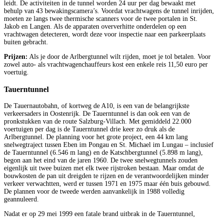
leidt. De activiteiten in de tunnel worden 24 uur per dag bewaakt met
behulp van 43 bewakingscamera’s. Voordat vrachtwagens de tunnel inrijden,
moeten ze langs twee thermische scanners voor de twee portalen in St.
Jakob en Langen. Als de apparaten oververhitte onderdelen op een
vrachtwagen detecteren, wordt deze voor inspectie naar een parkeerplaats
buiten gebracht.
Prijzen:
Als je door de Arlbergtunnel wilt rijden, moet je tol betalen. Voor
zowel auto- als vrachtwagenchauffeurs kost een enkele reis 11,50 euro per
voertuig.
Tauerntunnel
De Tauernautobahn, of kortweg de A10, is een van de belangrijkste
verkeersaders in Oostenrijk. De Tauerntunnel is dan ook een van de
pronkstukken van de route Salzburg-Villach. Met gemiddeld 22.000
voertuigen per dag is de Tauerntunnel drie keer zo druk als de
Arlbergtunnel. De planning voor het grote project, een 44 km lang
snelwegtraject tussen Eben im Pongau en St. Michael im Lungau – inclusief
de Tauerntunnel (6.546 m lang) en de Katschbergtunnel (5.898 m lang),
begon aan het eind van de jaren 1960. De twee snelwegtunnels zouden
eigenlijk uit twee buizen met elk twee rijstroken bestaan. Maar omdat de
bouwkosten de pan uit dreigden te rijzen en de verantwoordelijken minder
verkeer verwachtten, werd er tussen 1971 en 1975 maar één buis gebouwd.
De plannen voor de tweede werden aanvankelijk in 1988 volledig
geannuleerd.
Nadat er op 29 mei 1999 een fatale brand uitbrak in de Tauerntunnel,