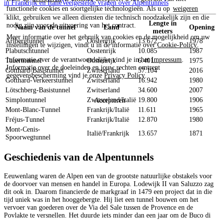
in Frankrijk en Italië
Veelgestelde vragen over Alpentunnels
functionele cookies en soortgelijke technologieën. Als u op
weigeren
klikt, gebruiken we alleen diensten die technisch noodzakelijk zijn en die
Lengte in
nodig zijn voor de uitvoering van het contract.
Naam van de tunnel
Land
Opening
meters
Meer informatie over het gebruik van cookies en de mogelijkheid om uw
Arlbergtunnel
Oostenrijk
13.672
1978
instellingen te wijzigen, vindt u in de informatie over
Cookie-Policy
.
Plabutschtunnel
Oostenrijk
10.085
1987
Informatie over de verantwoordelijke vind je in het
Impressum
.
Tauerntunnel
Oostenrijk
6.401
1975
Informatie over de doeleinden en jouw rechten omtrent
Gotthard-Basistunnel
Zwitserland
57.104
2016
gegevensbescherming vind je onze
Privacy Policy
.
Gotthard-Verkeerstunnel
Zwitserland
16.942
1980
Lötschberg-Basistunnel
Zwitserland
34.600
2007
Simplontunnel
Zwitserland/Italië
19.800
1906
Accepteren
Mont-Blanc-Tunnel
Frankrijk/Italië
11.611
1965
Fréjus-Tunnel
Frankrijk/Italië
12.870
1980
Mont-Cenis-
Italië/Frankrijk
13.657
1871
Spoorwegtunnel
Geschiedenis van de Alpentunnels
Eeuwenlang waren de Alpen een van de grootste natuurlijke obstakels voor
de doorvoer van mensen en handel in Europa. Lodewijk II van Saluzzo zag
dit ook in. Daarom financierde de markgraaf in 1479 een project dat in die
tijd uniek was in het hooggebergte. Hij liet een tunnel bouwen om het
vervoer van goederen over de Via del Sale tussen de Provence en de
Povlakte te versnellen. Het duurde iets minder dan een jaar om de Buco di