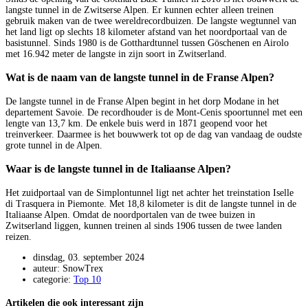
langste tunnel in de Zwitserse Alpen. Er kunnen echter alleen treinen
gebruik maken van de twee wereldrecordbuizen. De langste wegtunnel van
het land ligt op slechts 18 kilometer afstand van het noordportaal van de
basistunnel. Sinds 1980 is de Gotthardtunnel tussen Göschenen en Airolo
met 16.942 meter de langste in zijn soort in Zwitserland.
Wat is de naam van de langste tunnel in de Franse Alpen?
De langste tunnel in de Franse Alpen begint in het dorp Modane in het
departement Savoie. De recordhouder is de Mont-Cenis spoortunnel met een
lengte van 13,7 km. De enkele buis werd in 1871 geopend voor het
treinverkeer. Daarmee is het bouwwerk tot op de dag van vandaag de oudste
grote tunnel in de Alpen.
Waar is de langste tunnel in de Italiaanse Alpen?
Het zuidportaal van de Simplontunnel ligt net achter het treinstation Iselle
di Trasquera in Piemonte. Met 18,8 kilometer is dit de langste tunnel in de
Italiaanse Alpen. Omdat de noordportalen van de twee buizen in
Zwitserland liggen, kunnen treinen al sinds 1906 tussen de twee landen
reizen.
dinsdag, 03. september 2024
auteur: SnowTrex
categorie:
Top 10
Artikelen die ook interessant zijn