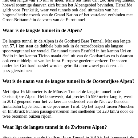
met een lengte van 1,9 km of meer. Italië telt meer dan 200 snelwegtunnels,
hoewel sommige daarvan zich buiten het Alpengebied bevinden. Hetzelfde
geldt voor Frankrijk, waar veel tunnels ook deel uitmaken van het
hogesnelheidsnetwerk van de Grand Nation of het vasteland verbinden met
Groot-Brittannië in de vorm van de Eurotunnel.
Waar is de langste tunnel in de Alpen?
De langste tunnel in de Alpen is de Gotthard Base Tunnel. Met een lengte
van 57,1 km staat de dubbele buis ook in de recordboeken als langste
spoorwegtunnel ter wereld. De tunnel tussen Erstfeld in het kanton Uri en
Bodio in het kanton Ticino maakt deel uit van de Gotthard-as en is daarom
ook een middelpunt van het intra-Europese goederenverkeer. De sporen
onder het Gotthardmassief worden gebruikt door zowel goederen- als
passagierstreinen.
Wat is de naam van de langste tunnel in de Oostenrijkse Alpen?
Met bijna 16 kilometer is de Münster Tunnel de langste tunnel in de
Oostenrijkse Alpen. Het bouwwerk, dat precies 15.990 meter lang is, werd
in 2012 geopend voor het verkeer als onderdeel van de Nieuwe Beneden-
Inntalbahn bij Jenbach in de provincie Tirol. Op het traject tussen München
en Innsbruck kunnen passagierstreinen met snelheden tot 220 km/u door de
twee betonnen buizen rijden.
Waar ligt de langste tunnel in de Zwitserse Alpen?
Sinds de opening van de Gotthard Base Tunnel in 2016 is het bouwwerk de