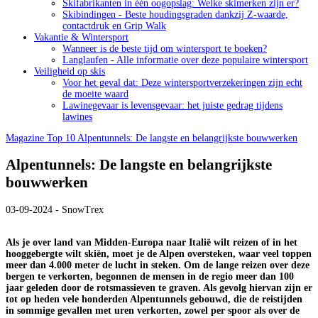
Skifabrikanten in één oogopslag: Welke skimerken zijn er?
Skibindingen - Beste houdingsgraden dankzij Z-waarde,
contactdruk en Grip Walk
Vakantie & Wintersport
Wanneer is de beste tijd om wintersport te boeken?
Langlaufen - Alle informatie over deze populaire wintersport
Veiligheid op skis
Voor het geval dat: Deze wintersportverzekeringen zijn echt
de moeite waard
Lawinegevaar is levensgevaar: het juiste gedrag tijdens
lawines
Magazine
Top 10
Alpentunnels: De langste en belangrijkste bouwwerken
Alpentunnels: De langste en belangrijkste
bouwwerken
03-09-2024 - SnowTrex
Als je over land van Midden-Europa naar Italië wilt reizen of in het
hooggebergte wilt skiën, moet je de Alpen oversteken, waar veel toppen
meer dan 4.000 meter de lucht in steken. Om de lange reizen over deze
bergen te verkorten, begonnen de mensen in de regio meer dan 100
jaar geleden door de rotsmassieven te graven. Als gevolg hiervan zijn er
tot op heden vele honderden Alpentunnels gebouwd, die de reistijden
in sommige gevallen met uren verkorten, zowel per spoor als over de