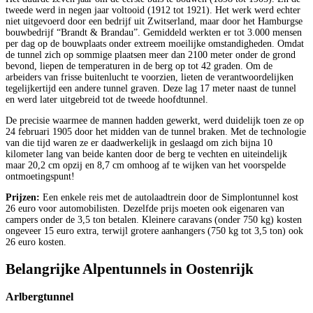
tweede werd in negen jaar voltooid (1912 tot 1921). Het werk werd echter
niet uitgevoerd door een bedrijf uit Zwitserland, maar door het Hamburgse
bouwbedrijf “Brandt & Brandau”. Gemiddeld werkten er tot 3.000 mensen
per dag op de bouwplaats onder extreem moeilijke omstandigheden. Omdat
de tunnel zich op sommige plaatsen meer dan 2100 meter onder de grond
bevond, liepen de temperaturen in de berg op tot 42 graden. Om de
arbeiders van frisse buitenlucht te voorzien, lieten de verantwoordelijken
tegelijkertijd een andere tunnel graven. Deze lag 17 meter naast de tunnel
en werd later uitgebreid tot de tweede hoofdtunnel.
De precisie waarmee de mannen hadden gewerkt, werd duidelijk toen ze op
24 februari 1905 door het midden van de tunnel braken. Met de technologie
van die tijd waren ze er daadwerkelijk in geslaagd om zich bijna 10
kilometer lang van beide kanten door de berg te vechten en uiteindelijk
maar 20,2 cm opzij en 8,7 cm omhoog af te wijken van het voorspelde
ontmoetingspunt!
Prijzen:
Een enkele reis met de autolaadtrein door de Simplontunnel kost
26 euro voor automobilisten. Dezelfde prijs moeten ook eigenaren van
campers onder de 3,5 ton betalen. Kleinere caravans (onder 750 kg) kosten
ongeveer 15 euro extra, terwijl grotere aanhangers (750 kg tot 3,5 ton) ook
26 euro kosten.
Belangrijke Alpentunnels in Oostenrijk
Arlbergtunnel