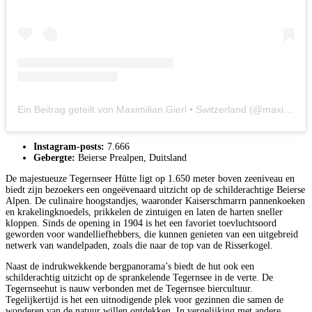
Ein Beitrag geteilt von Maximilian Gierl • Switzerland (@maximiliangierl)
Instagram-posts:
7.666
Gebergte:
Beierse Prealpen, Duitsland
De majestueuze Tegernseer Hütte ligt op 1.650 meter boven zeeniveau en
biedt zijn bezoekers een ongeëvenaard uitzicht op de schilderachtige Beierse
Alpen. De culinaire hoogstandjes, waaronder Kaiserschmarrn pannenkoeken
en krakelingknoedels, prikkelen de zintuigen en laten de harten sneller
kloppen. Sinds de opening in 1904 is het een favoriet toevluchtsoord
geworden voor wandelliefhebbers, die kunnen genieten van een uitgebreid
netwerk van wandelpaden, zoals die naar de top van de Risserkogel.
Naast de indrukwekkende bergpanorama’s biedt de hut ook een
schilderachtig uitzicht op de sprankelende Tegernsee in de verte. De
Tegernseehut is nauw verbonden met de Tegernsee biercultuur.
Tegelijkertijd is het een uitnodigende plek voor gezinnen die samen de
wonderen van de natuur willen ontdekken. In vergelijking met andere