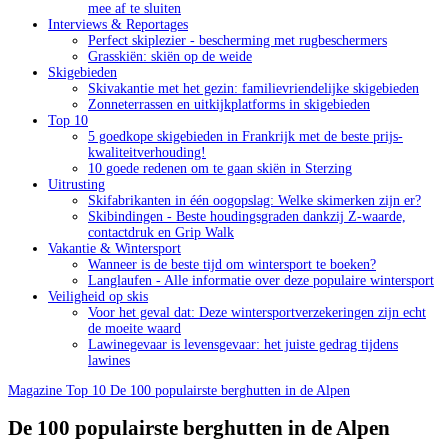
mee af te sluiten
Interviews & Reportages
Perfect skiplezier - bescherming met rugbeschermers
Grasskiën: skiën op de weide
Skigebieden
Skivakantie met het gezin: familievriendelijke skigebieden
Zonneterrassen en uitkijkplatforms in skigebieden
Top 10
5 goedkope skigebieden in Frankrijk met de beste prijs-
kwaliteitverhouding!
10 goede redenen om te gaan skiën in Sterzing
Uitrusting
Skifabrikanten in één oogopslag: Welke skimerken zijn er?
Skibindingen - Beste houdingsgraden dankzij Z-waarde,
contactdruk en Grip Walk
Vakantie & Wintersport
Wanneer is de beste tijd om wintersport te boeken?
Langlaufen - Alle informatie over deze populaire wintersport
Veiligheid op skis
Voor het geval dat: Deze wintersportverzekeringen zijn echt
de moeite waard
Lawinegevaar is levensgevaar: het juiste gedrag tijdens
lawines
Magazine
Top 10
De 100 populairste berghutten in de Alpen
De 100 populairste berghutten in de Alpen