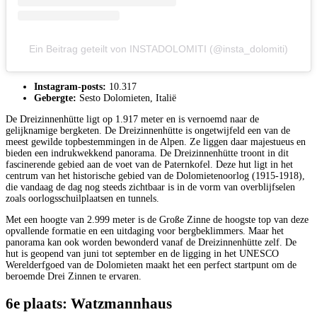
Ein Beitrag geteilt von INSTADOLOMITI (@insta_dolomiti)
Instagram-posts:
10.317
Gebergte:
Sesto Dolomieten, Italië
De Dreizinnenhütte ligt op 1.917 meter en is vernoemd naar de
gelijknamige bergketen. De Dreizinnenhütte is ongetwijfeld een van de
meest gewilde topbestemmingen in de Alpen. Ze liggen daar majestueus en
bieden een indrukwekkend panorama. De Dreizinnenhütte troont in dit
fascinerende gebied aan de voet van de Paternkofel. Deze hut ligt in het
centrum van het historische gebied van de Dolomietenoorlog (1915-1918),
die vandaag de dag nog steeds zichtbaar is in de vorm van overblijfselen
zoals oorlogsschuilplaatsen en tunnels.
Met een hoogte van 2.999 meter is de Große Zinne de hoogste top van deze
opvallende formatie en een uitdaging voor bergbeklimmers. Maar het
panorama kan ook worden bewonderd vanaf de Dreizinnenhütte zelf. De
hut is geopend van juni tot september en de ligging in het UNESCO
Werelderfgoed van de Dolomieten maakt het een perfect startpunt om de
beroemde Drei Zinnen te ervaren.
6e plaats: Watzmannhaus