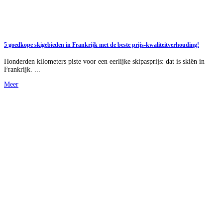
5 goedkope skigebieden in Frankrijk met de beste prijs-kwaliteitverhouding!
Honderden kilometers piste voor een eerlijke skipasprijs: dat is skiën in
Frankrijk. ...
Meer