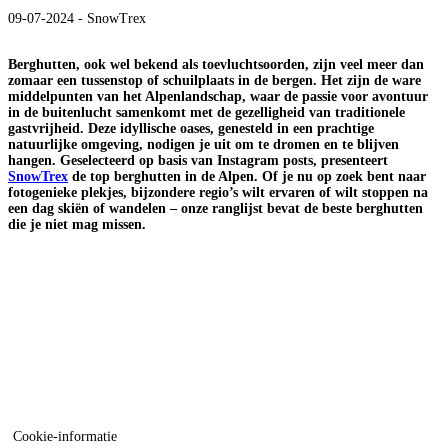
09-07-2024 - SnowTrex
Berghutten, ook wel bekend als toevluchtsoorden, zijn veel meer dan
zomaar een tussenstop of schuilplaats in de bergen. Het zijn de ware
middelpunten van het Alpenlandschap, waar de passie voor avontuur
in de buitenlucht samenkomt met de gezelligheid van traditionele
gastvrijheid. Deze idyllische oases, genesteld in een prachtige
natuurlijke omgeving, nodigen je uit om te dromen en te blijven
hangen. Geselecteerd op basis van Instagram posts, presenteert
SnowTrex
de top berghutten in de Alpen. Of je nu op zoek bent naar
fotogenieke plekjes, bijzondere regio’s wilt ervaren of wilt stoppen na
een dag skiën of wandelen – onze ranglijst bevat de beste berghutten
die je niet mag missen.
Cookie-informatie