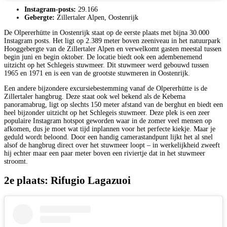
Instagram-posts:
29.166
Gebergte:
Zillertaler Alpen, Oostenrijk
De Olpererhütte in Oostenrijk staat op de eerste plaats met bijna 30.000
Instagram posts. Het ligt op 2.389 meter boven zeeniveau in het natuurpark
Hooggebergte van de Zillertaler Alpen en verwelkomt gasten meestal tussen
begin juni en begin oktober. De locatie biedt ook een adembenemend
uitzicht op het Schlegeis stuwmeer. Dit stuwmeer werd gebouwd tussen
1965 en 1971 en is een van de grootste stuwmeren in Oostenrijk.
Een andere bijzondere excursiebestemming vanaf de Olpererhütte is de
Zillertaler hangbrug. Deze staat ook wel bekend als de Kebema
panoramabrug, ligt op slechts 150 meter afstand van de berghut en biedt een
heel bijzonder uitzicht op het Schlegeis stuwmeer. Deze plek is een zeer
populaire Instagram hotspot geworden waar in de zomer veel mensen op
afkomen, dus je moet wat tijd inplannen voor het perfecte kiekje. Maar je
geduld wordt beloond. Door een handig camerastandpunt lijkt het al snel
alsof de hangbrug direct over het stuwmeer loopt – in werkelijkheid zweeft
hij echter maar een paar meter boven een riviertje dat in het stuwmeer
stroomt.
2e plaats: Rifugio Lagazuoi