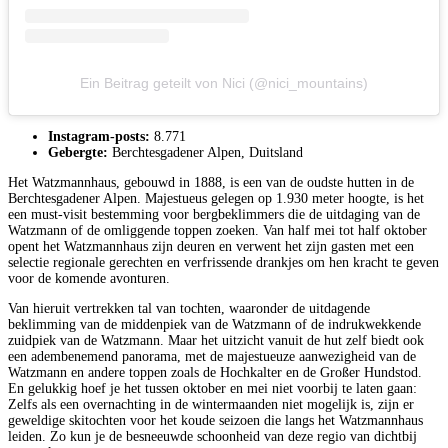
Ein Beitrag geteilt von Nici (@nici_mountains)
Instagram-posts:
8.771
Gebergte:
Berchtesgadener Alpen, Duitsland
Het Watzmannhaus, gebouwd in 1888, is een van de oudste hutten in de
Berchtesgadener Alpen. Majestueus gelegen op 1.930 meter hoogte, is het
een must-visit bestemming voor bergbeklimmers die de uitdaging van de
Watzmann of de omliggende toppen zoeken. Van half mei tot half oktober
opent het Watzmannhaus zijn deuren en verwent het zijn gasten met een
selectie regionale gerechten en verfrissende drankjes om hen kracht te geven
voor de komende avonturen.
Van hieruit vertrekken tal van tochten, waaronder de uitdagende
beklimming van de middenpiek van de Watzmann of de indrukwekkende
zuidpiek van de Watzmann. Maar het uitzicht vanuit de hut zelf biedt ook
een adembenemend panorama, met de majestueuze aanwezigheid van de
Watzmann en andere toppen zoals de Hochkalter en de Großer Hundstod.
En gelukkig hoef je het tussen oktober en mei niet voorbij te laten gaan:
Zelfs als een overnachting in de wintermaanden niet mogelijk is, zijn er
geweldige skitochten voor het koude seizoen die langs het Watzmannhaus
leiden. Zo kun je de besneeuwde schoonheid van deze regio van dichtbij