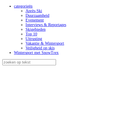
categorieën
Après-Ski
Duurzaamheid
Evenement
Interviews & Reportages
Skigebieden
Top 10
Uitrusting
Vakantie & Wintersport
Veiligheid op skis
Wintersport met SnowTrex