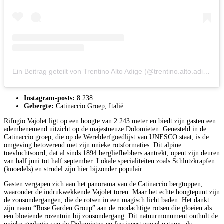
Ein Beitrag geteilt von Trentino Alto Adige (@trentino.alto.adige_on_travel)
Instagram-posts:
8.238
Gebergte:
Catinaccio Groep, Italië
Rifugio Vajolet ligt op een hoogte van 2.243 meter en biedt zijn gasten een
adembenemend uitzicht op de majestueuze Dolomieten. Genesteld in de
Catinaccio groep, die op de Werelderfgoedlijst van UNESCO staat, is de
omgeving betoverend met zijn unieke rotsformaties. Dit alpine
toevluchtsoord, dat al sinds 1894 bergliefhebbers aantrekt, opent zijn deuren
van half juni tot half september. Lokale specialiteiten zoals Schlutzkrapfen
(knoedels) en strudel zijn hier bijzonder populair.
Gasten vergapen zich aan het panorama van de Catinaccio bergtoppen,
waaronder de indrukwekkende Vajolet toren. Maar het echte hoogtepunt zijn
de zonsondergangen, die de rotsen in een magisch licht baden. Het dankt
zijn naam “Rose Garden Group” aan de roodachtige rotsen die gloeien als
een bloeiende rozentuin bij zonsondergang. Dit natuurmonument onthult de