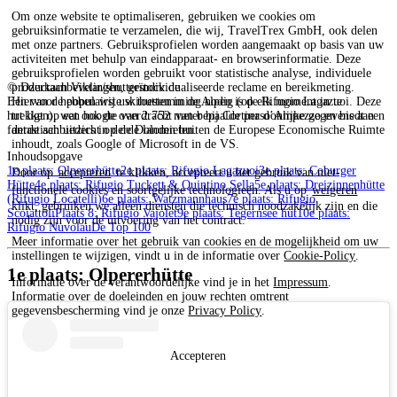
Om onze website te optimaliseren, gebruiken we cookies om
gebruiksinformatie te verzamelen, die wij, TravelTrex GmbH, ook delen
met onze partners. Gebruiksprofielen worden aangemaakt op basis van uw
activiteiten met behulp van eindapparaat- en browserinformatie. Deze
gebruiksprofielen worden gebruikt voor statistische analyse, individuele
productaanbevelingen, geïndividualiseerde reclame en bereikmeting.
© Dzerkach Viktar/shutterstock.de
Hiervoor hebben wij uw toestemming nodig (op elk moment in te
Een van de populairste skihutten in de Alpen is de Rifugio Lagazuoi. Deze
trekken), wat ook de overdracht van bepaalde persoonlijke gegevens aan
hut ligt op een hoogte van 2.752 meter bij Cortina d’Ampezzo en biedt een
derde aanbieders in derde landen buiten de Europese Economische Ruimte
fantastisch uitzicht op de Dolomieten.
inhoudt, zoals Google of Microsoft in de VS.
Inhoudsopgave
1e plaats: Olpererhütte
2e plaats: Rifugio Lagazuoi
3e plaats: Coburger
Door op
accepteren
te klikken, accepteert u het gebruik van niet-
Hütte
4e plaats: Rifugio Tuckett & Quintino Sella
5e plaats: Dreizinnenhütte
functionele cookies en soortgelijke technologieën. Als u op
weigeren
(Rifugio Locatelli)
6e plaats: Watzmannhaus
7e plaats: Rifugio
klikt, gebruiken we alleen diensten die technisch noodzakelijk zijn en die
Scoiattoli
Plaats 8: Rifugio Vajolet
9e plaats: Tegernsee hut
10e plaats:
nodig zijn voor de uitvoering van het contract.
Rifugio Nuvolau
De Top 100
Meer informatie over het gebruik van cookies en de mogelijkheid om uw
instellingen te wijzigen, vindt u in de informatie over
Cookie-Policy
.
1e plaats: Olpererhütte
Informatie over de verantwoordelijke vind je in het
Impressum
.
Informatie over de doeleinden en jouw rechten omtrent
gegevensbescherming vind je onze
Privacy Policy
.
Accepteren