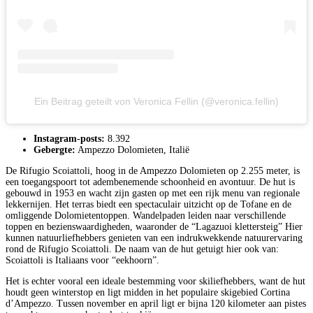
Ein Beitrag geteilt von Veronica Fellin (@veronica.fellin)
Instagram-posts:
8.392
Gebergte:
Ampezzo Dolomieten, Italië
De Rifugio Scoiattoli, hoog in de Ampezzo Dolomieten op 2.255 meter, is
een toegangspoort tot adembenemende schoonheid en avontuur. De hut is
gebouwd in 1953 en wacht zijn gasten op met een rijk menu van regionale
lekkernijen. Het terras biedt een spectaculair uitzicht op de Tofane en de
omliggende Dolomietentoppen. Wandelpaden leiden naar verschillende
toppen en bezienswaardigheden, waaronder de “Lagazuoi klettersteig” Hier
kunnen natuurliefhebbers genieten van een indrukwekkende natuurervaring
rond de Rifugio Scoiattoli. De naam van de hut getuigt hier ook van:
Scoiattoli is Italiaans voor “eekhoorn”.
Het is echter vooral een ideale bestemming voor skiliefhebbers, want de hut
houdt geen winterstop en ligt midden in het populaire skigebied Cortina
d’Ampezzo. Tussen november en april ligt er bijna 120 kilometer aan pistes