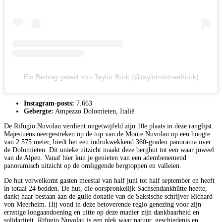
Ein Beitrag geteilt von Taylor Burk (@taylormichaelburk)
Instagram-posts:
7.663
Gebergte:
Ampezzo Dolomieten, Italië
De Rifugio Nuvolau verdient ongetwijfeld zijn 10e plaats in deze ranglijst.
Majestueus neergestreken op de top van de Monte Nuvolau op een hoogte
van 2.575 meter, biedt het een indrukwekkend 360-graden panorama over
de Dolomieten. Dit unieke uitzicht maakt deze berghut tot een waar juweel
van de Alpen. Vanaf hier kun je genieten van een adembenemend
panoramisch uitzicht op de omliggende bergtoppen en valleien.
De hut verwelkomt gasten meestal van half juni tot half september en heeft
in totaal 24 bedden. De hut, die oorspronkelijk Sachsendankhütte heette,
dankt haar bestaan aan de gulle donatie van de Saksische schrijver Richard
von Meerheim. Hij vond in deze betoverende regio genezing voor zijn
ernstige longaandoening en uitte op deze manier zijn dankbaarheid en
solidariteit. Rifugio Nuvolau is een plek waar natuur, geschiedenis en