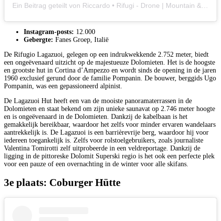
Ein Beitrag geteilt von Riccardo • Rifugi - Drone | Mountain & Adventure (@ricky_agne)
Instagram-posts:
12.000
Gebergte:
Fanes Groep, Italië
De Rifugio Lagazuoi, gelegen op een indrukwekkende 2.752 meter, biedt
een ongeëvenaard uitzicht op de majestueuze Dolomieten. Het is de hoogste
en grootste hut in Cortina d’Ampezzo en wordt sinds de opening in de jaren
1960 exclusief gerund door de familie Pompanin. De bouwer, berggids Ugo
Pompanin, was een gepassioneerd alpinist.
De Lagazuoi Hut heeft een van de mooiste panoramaterrassen in de
Dolomieten en staat bekend om zijn unieke saunavat op 2.746 meter hoogte
en is ongeëvenaard in de Dolomieten. Dankzij de kabelbaan is het
gemakkelijk bereikbaar, waardoor het zelfs voor minder ervaren wandelaars
aantrekkelijk is. De Lagazuoi is een barrièrevrije berg, waardoor hij voor
iedereen toegankelijk is. Zelfs voor rolstoelgebruikers, zoals journaliste
Valentina Tomirotti zelf uitprobeerde in een veldreportage. Dankzij de
ligging in de pittoreske Dolomit Superski regio is het ook een perfecte plek
voor een pauze of een overnachting in de winter voor alle skifans.
3e plaats: Coburger Hütte