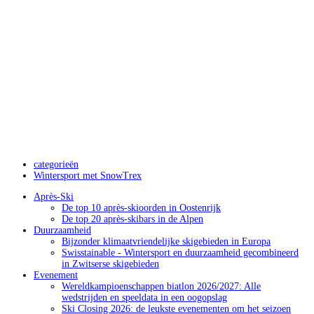
categorieën
Wintersport met SnowTrex
Après-Ski
De top 10 après-skioorden in Oostenrijk
De top 20 après-skibars in de Alpen
Duurzaamheid
Bijzonder klimaatvriendelijke skigebieden in Europa
Swisstainable - Wintersport en duurzaamheid gecombineerd
in Zwitserse skigebieden
Evenement
Wereldkampioenschappen biatlon 2026/2027: Alle
wedstrijden en speeldata in een oogopslag
Ski Closing 2026: de leukste evenementen om het seizoen