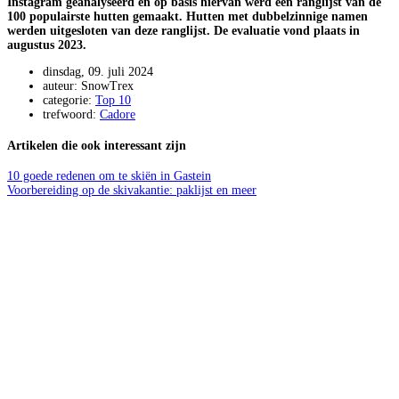
Instagram geanalyseerd en op basis hiervan werd een ranglijst van de
100 populairste hutten gemaakt. Hutten met dubbelzinnige namen
werden uitgesloten van deze ranglijst. De evaluatie vond plaats in
augustus 2023.
dinsdag, 09. juli 2024
auteur: SnowTrex
categorie:
Top 10
trefwoord:
Cadore
Artikelen die ook interessant zijn
10 goede redenen om te skiën in Gastein
Voorbereiding op de skivakantie: paklijst en meer