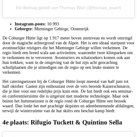
Ein Beitrag geteilt von Thomas Würl (@thomas_wuerl)
Instagram-posts:
10.993
Gebergte:
Mieminger Gebirge, Oostenrijk
De Coburger Hütte ligt op 1.917 meter boven zeeniveau en wordt omringd
door de magische achtergrond van de Alpen. Het is een ideaal startpunt voor
avontuurlijke reizigers die het Mieminger Gebirge willen verkennen. De
regio biedt een breed scala aan activiteiten, waaronder twee klimparken om
te verkennen en te veroveren. Avonturiers en schatzoekers komen ook aan
hun trekken, want in de omgeving van de hut zijn acht geocaching
schuilplaatsen die je uitnodigen om de regio op een leuke manier te
verkennen.
Het cateringseizoen bij de Coburger Hütte loopt meestal van half juni tot
half oktober. Gasten zijn enthousiast over de vers bereide Kaiserschmarrn,
die je hier voor een redelijke prijs kunt eten. De hut biedt ook een seminar-
en conferentieruimte die is uitgerust met moderne technologie. Maar ook
buiten het huttenseizoen is de regio rond de Coburger Hütte een bezoek
waard. Dan lonkt het met prachtige skipistes en adembenemende afdalingen,
terwijl de winterruimte van de hut skiërs een beschut kamp biedt.
4e plaats: Rifugio Tuckett & Quintino Sella