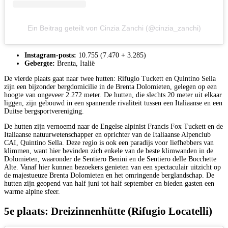
Ein Beitrag geteilt von Cinzia Zanchi (@cinzia_zanchi)
Instagram-posts:
10.755 (7.470 + 3.285)
Gebergte:
Brenta, Italië
De vierde plaats gaat naar twee hutten: Rifugio Tuckett en Quintino Sella
zijn een bijzonder bergdomicilie in de Brenta Dolomieten, gelegen op een
hoogte van ongeveer 2.272 meter. De hutten, die slechts 20 meter uit elkaar
liggen, zijn gebouwd in een spannende rivaliteit tussen een Italiaanse en een
Duitse bergsportvereniging.
De hutten zijn vernoemd naar de Engelse alpinist Francis Fox Tuckett en de
Italiaanse natuurwetenschapper en oprichter van de Italiaanse Alpenclub
CAI, Quintino Sella. Deze regio is ook een paradijs voor liefhebbers van
klimmen, want hier bevinden zich enkele van de beste klimwanden in de
Dolomieten, waaronder de Sentiero Benini en de Sentiero delle Bocchette
Alte. Vanaf hier kunnen bezoekers genieten van een spectaculair uitzicht op
de majestueuze Brenta Dolomieten en het omringende berglandschap. De
hutten zijn geopend van half juni tot half september en bieden gasten een
warme alpine sfeer.
5e plaats: Dreizinnenhütte (Rifugio Locatelli)