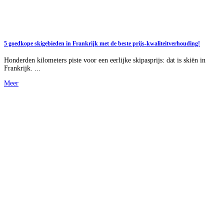
5 goedkope skigebieden in Frankrijk met de beste prijs-kwaliteitverhouding!
Honderden kilometers piste voor een eerlijke skipasprijs: dat is skiën in
Frankrijk. ...
Meer