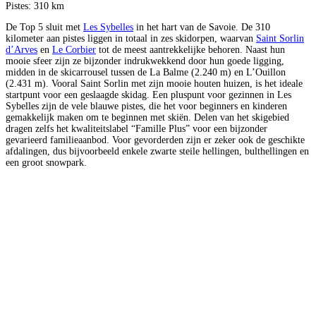
Pistes: 310 km
De Top 5 sluit met
Les Sybelles
in het hart van de Savoie. De 310
kilometer aan pistes liggen in totaal in zes skidorpen, waarvan
Saint Sorlin
d’Arves
en
Le Corbier
tot de meest aantrekkelijke behoren. Naast hun
mooie sfeer zijn ze bijzonder indrukwekkend door hun goede ligging,
midden in de skicarrousel tussen de La Balme (2.240 m) en L’Ouillon
(2.431 m). Vooral Saint Sorlin met zijn mooie houten huizen, is het ideale
startpunt voor een geslaagde skidag. Een pluspunt voor gezinnen in Les
Sybelles zijn de vele blauwe pistes, die het voor beginners en kinderen
gemakkelijk maken om te beginnen met skiën. Delen van het skigebied
dragen zelfs het kwaliteitslabel “Famille Plus” voor een bijzonder
gevarieerd familieaanbod. Voor gevorderden zijn er zeker ook de geschikte
afdalingen, dus bijvoorbeeld enkele zwarte steile hellingen, bulthellingen en
een groot snowpark.