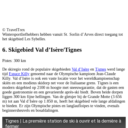
© TravelTrex
Wintersportliefhebbers hebben vanuit St. Sorlin d’Arves direct toegang tot
het skigebied Les Sybelles.
6. Skigebied Val d’Isère/Tignes
Pistes: 300 km
De skiregio rond de populaire skigebieden
Val d’Isère
en
Tignes
werd lange
tijd
Espace Killy
genoemd naar de Olympische kampioen Jean-Claude
Killy. Val d’Isère is ook een vaste locatie voor het wereldkampioenschap
skiën en een modieus skidorp net voor de Italiaanse grens. Tignes is een
modern skigebied op 2100 m hoogte met sneeuwgarantie, dat de gasten een
goede gastronomie en een gevarieerde après-ski biedt. Boven beide dorpen
liggen 300 km fijne hellingen. Van de gletsjer bij de Grande Motte (3.656
m) tot aan Val d’Isère op 1.850 m, heeft het skigebied vele lange afdalingen
te bieden. Er zijn Olympische pistes en langlaufloipes te vinden, evenals
beginnersheuvels en bosafdalingen.
Tignes | La première station de ski à ouvrir et la dernière à
fermer