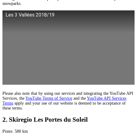
snowparks.
Les 3 Vallées 2018/19
Please also note that by using our services and integrating the YouTube API
Services, the
YouTube Terms of Service
and the
YouTube API Services
Terms
apply and your use of our website is deemed to be acceptance of
these terms.
2. Skiregio Les Portes du Soleil
Pistes: 580 km