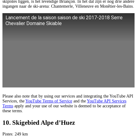
skipistes liggen, is het levendige Briançon. In het dal zijn er nog drie andere
ingangen naar de ski-arena: Chantemerle, Villeneuve en Monêtier-les-Bains.
Lancement de la saison saison de ski 2017-2018 Serre
Chevalier Domaine Skiable
Please also note that by using our services and integrating the YouTube API
Services, the
YouTube Terms of Service
and the
YouTube API Services
Terms
apply and your use of our website is deemed to be acceptance of
these terms.
10. Skigebied Alpe d’Huez
Pistes: 249 km