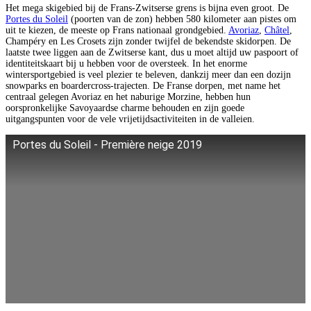
Het mega skigebied bij de Frans-Zwitserse grens is bijna even groot. De
Portes du Soleil
(poorten van de zon) hebben 580 kilometer aan pistes om
uit te kiezen, de meeste op Frans nationaal grondgebied.
Avoriaz
,
Châtel
,
Champéry en Les Crosets zijn zonder twijfel de bekendste skidorpen. De
laatste twee liggen aan de Zwitserse kant, dus u moet altijd uw paspoort of
identiteitskaart bij u hebben voor de oversteek. In het enorme
wintersportgebied is veel plezier te beleven, dankzij meer dan een dozijn
snowparks en boardercross-trajecten. De Franse dorpen, met name het
centraal gelegen Avoriaz en het naburige Morzine, hebben hun
oorspronkelijke Savoyaardse charme behouden en zijn goede
uitgangspunten voor de vele vrijetijdsactiviteiten in de valleien.
Portes du Soleil - Première neige 2019