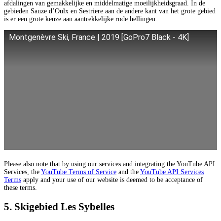
afdalingen van gemakkelijke en middelmatige moeilijkheidsgraad. In de
gebieden Sauze d’Oulx en Sestriere aan de andere kant van het grote gebied
is er een grote keuze aan aantrekkelijke rode hellingen.
Montgenèvre Ski, France | 2019 [GoPro7 Black - 4K]
Please also note that by using our services and integrating the YouTube API
Services, the
YouTube Terms of Service
and the
YouTube API Services
Terms
apply and your use of our website is deemed to be acceptance of
these terms.
5. Skigebied Les Sybelles