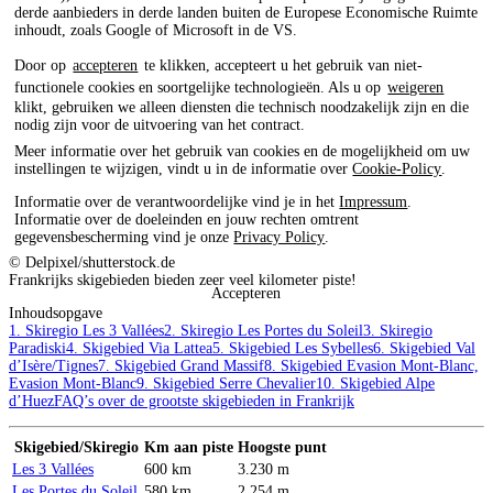
derde aanbieders in derde landen buiten de Europese Economische Ruimte
inhoudt, zoals Google of Microsoft in de VS.
Door op
accepteren
te klikken, accepteert u het gebruik van niet-
functionele cookies en soortgelijke technologieën. Als u op
weigeren
klikt, gebruiken we alleen diensten die technisch noodzakelijk zijn en die
nodig zijn voor de uitvoering van het contract.
Meer informatie over het gebruik van cookies en de mogelijkheid om uw
instellingen te wijzigen, vindt u in de informatie over
Cookie-Policy
.
Informatie over de verantwoordelijke vind je in het
Impressum
.
Informatie over de doeleinden en jouw rechten omtrent
gegevensbescherming vind je onze
Privacy Policy
.
© Delpixel/shutterstock.de
Frankrijks skigebieden bieden zeer veel kilometer piste!
Accepteren
Inhoudsopgave
1. Skiregio Les 3 Vallées
2. Skiregio Les Portes du Soleil
3. Skiregio
Paradiski
4. Skigebied Via Lattea
5. Skigebied Les Sybelles
6. Skigebied Val
d’Isère/Tignes
7. Skigebied Grand Massif
8. Skigebied Evasion Mont-Blanc,
Evasion Mont-Blanc
9. Skigebied Serre Chevalier
10. Skigebied Alpe
d’Huez
FAQ’s over de grootste skigebieden in Frankrijk
Skigebied/Skiregio
Km aan piste
Hoogste punt
Les 3 Vallées
600 km
3.230 m
Les Portes du Soleil
580 km
2.254 m