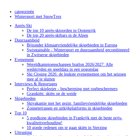
categorieën
Wintersport met SnowTrex
Après-Ski
De top 10 après-skioorden in Oostenrijk
De top 20 après-skibars in de Alpen
Duurzaamheid
Bijzonder klimaatvriendelijke skigebieden in Europa
Swisstainable - Wintersport en duurzaamheid gecombineerd
in Zwitserse skigebieden
Evenement
Wereldkampioenschappen biatlon 2026/2027: Alle
wedstrijden en speeldata in een oogopslag
Ski Closing 2026: de leukste evenementen om het seizoen
mee af te sluiten
Interviews & Reportages
Perfect skiplezier - bescherming met rugbeschermers
Grasskiën: skiën op de weide
Skigebieden
Skivakantie met het gezin: familievriendelijke skigebieden
Zonneterrassen en uitkijkplatforms in skigebieden
Top 10
5 goedkope skigebieden in Frankrijk met de beste prijs-
kwaliteitverhouding!
10 goede redenen om te gaan skiën in Sterzing
Uitrusting