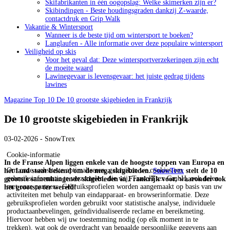
Skifabrikanten in één oogopslag: Welke skimerken zijn er?
Skibindingen - Beste houdingsgraden dankzij Z-waarde,
contactdruk en Grip Walk
Vakantie & Wintersport
Wanneer is de beste tijd om wintersport te boeken?
Langlaufen - Alle informatie over deze populaire wintersport
Veiligheid op skis
Voor het geval dat: Deze wintersportverzekeringen zijn echt
de moeite waard
Lawinegevaar is levensgevaar: het juiste gedrag tijdens
lawines
Magazine
Top 10
De 10 grootste skigebieden in Frankrijk
De 10 grootste skigebieden in Frankrijk
03-02-2026 - SnowTrex
Cookie-informatie
In de Franse Alpen liggen enkele van de hoogste toppen van Europa en
Om onze website te optimaliseren, gebruiken we cookies om
het land staat bekend om de mega skigebieden.
SnowTrex
stelt de 10
gebruiksinformatie te verzamelen, die wij, TravelTrex GmbH, ook delen
grootste samenhangende skigebieden in Frankrijk voor, waaronder ook
met onze partners. Gebruiksprofielen worden aangemaakt op basis van uw
het grootste ter wereld!
activiteiten met behulp van eindapparaat- en browserinformatie. Deze
gebruiksprofielen worden gebruikt voor statistische analyse, individuele
productaanbevelingen, geïndividualiseerde reclame en bereikmeting.
Hiervoor hebben wij uw toestemming nodig (op elk moment in te
trekken), wat ook de overdracht van bepaalde persoonlijke gegevens aan