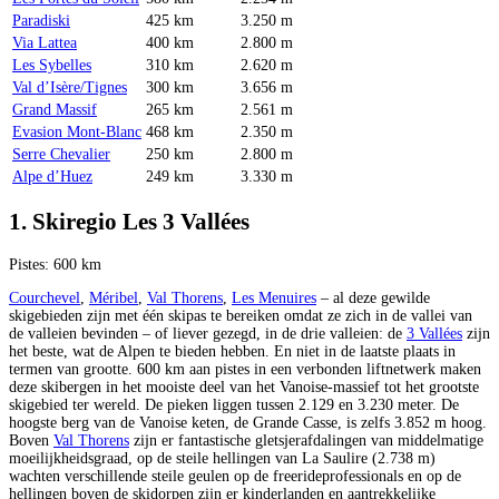
Paradiski
425 km
3.250 m
Via Lattea
400 km
2.800 m
Les Sybelles
310 km
2.620 m
Val d’Isère/Tignes
300 km
3.656 m
Grand Massif
265 km
2.561 m
Evasion Mont-Blanc
468 km
2.350 m
Serre Chevalier
250 km
2.800 m
Alpe d’Huez
249 km
3.330 m
1. Skiregio Les 3 Vallées
Pistes: 600 km
Courchevel
,
Méribel
,
Val Thorens
,
Les Menuires
– al deze gewilde
skigebieden zijn met één skipas te bereiken omdat ze zich in de vallei van
de valleien bevinden – of liever gezegd, in de drie valleien: de
3 Vallées
zijn
het beste, wat de Alpen te bieden hebben. En niet in de laatste plaats in
termen van grootte. 600 km aan pistes in een verbonden liftnetwerk maken
deze skibergen in het mooiste deel van het Vanoise-massief tot het grootste
skigebied ter wereld. De pieken liggen tussen 2.129 en 3.230 meter. De
hoogste berg van de Vanoise keten, de Grande Casse, is zelfs 3.852 m hoog.
Boven
Val Thorens
zijn er fantastische gletsjerafdalingen van middelmatige
moeilijkheidsgraad, op de steile hellingen van La Saulire (2.738 m)
wachten verschillende steile geulen op de freerideprofessionals en op de
hellingen boven de skidorpen zijn er kinderlanden en aantrekkelijke