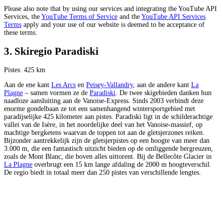
Please also note that by using our services and integrating the YouTube API
Services, the
YouTube Terms of Service
and the
YouTube API Services
Terms
apply and your use of our website is deemed to be acceptance of
these terms.
3. Skiregio Paradiski
Pistes: 425 km
Aan de ene kant
Les Arcs
en
Peisey-Vallandry
, aan de andere kant
La
Plagne
– samen vormen ze de
Paradiski
. De twee skigebieden danken hun
naadloze aansluiting aan de Vanoise-Express. Sinds 2003 verbindt deze
enorme gondelbaan ze tot een samenhangend wintersportgebied met
paradijselijke 425 kilometer aan pistes. Paradiski ligt in de schilderachtige
vallei van de Isère, in het noordelijke deel van het Vanoise-massief, op
machtige bergketens waarvan de toppen tot aan de gletsjerzones reiken.
Bijzonder aantrekkelijk zijn de gletsjerpistes op een hoogte van meer dan
3.000 m, die een fantastisch uitzicht bieden op de omliggende bergreuzen,
zoals de Mont Blanc, die boven alles uittorent. Bij de Bellecôte Glacier in
La Plagne
overbrugt een 15 km lange afdaling de 2000 m hoogteverschil.
De regio biedt in totaal meer dan 250 pistes van verschillende lengtes.