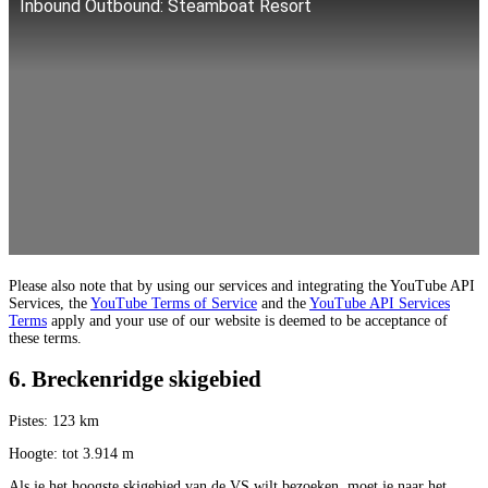
Inbound Outbound: Steamboat Resort
Please also note that by using our services and integrating the YouTube API
Services, the
YouTube Terms of Service
and the
YouTube API Services
Terms
apply and your use of our website is deemed to be acceptance of
these terms.
6. Breckenridge skigebied
Pistes: 123 km
Hoogte: tot 3.914 m
Als je het hoogste skigebied van de VS wilt bezoeken, moet je naar het