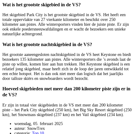
Wat is het grootste skigebied in de VS?
Het skigebied Park City is het grootste skigebied in de VS. Het heeft een
totale oppervlakte van 27 vierkante kilometer en beschikt over 250
kilometer aan pistes. Alle wintersporters vinden hier de juiste piste. Er zijn
ook enkele poedersneeuwafdalingen en er wacht de bezoekers een unieke
natuurlijke achtergrond.
Wat is het grootste nachtskigebied in de VS?
Het grootste aaneengesloten nachtskigebied in de VS heet Keystone en biedt
bezoekers 135 kilometer aan pistes. Alle wintersporters die ’s avonds laat de
piste op willen, komen hier aan hun trekken. Het Keystone skigebied is een
relatief jong skigebied, maar heeft zich in de loop der jaren ontwikkeld tot
een echte hotspot. Het is dan ook niet meer dan logisch dat het jaarlijks
door talloze skiërs en snowboarders wordt bezocht.
Hoeveel skigebieden met meer dan 200 kilometer piste zijn er in
de VS?
Er zijn in totaal vier skigebieden in de VS met meer dan 200 kilometer
piste – het Park City skigebied (250 km), het Big Sky Resort skigebied (250
km), het Snowmass skigebied (237 km) en het Vail skigebied (234 km).
woensdag, 05. februari 2025
auteur: SnowTrex
categorie:
Top 10