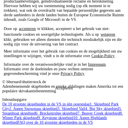
productaanbevelingen, geïndividualiseerde reclame en bereikmeting.
Hiervoor hebben wij uw toestemming nodig (op elk moment in te
trekken), wat ook de overdracht van bepaalde persoonlijke gegevens aan
derde aanbieders in derde landen buiten de Europese Economische Ruimte
inhoudt, zoals Google of Microsoft in de VS.
Door op
accepteren
te klikken, accepteert u het gebruik van niet-
functionele cookies en soortgelijke technologieën. Als u op
weigeren
klikt, gebruiken we alleen diensten die technisch noodzakelijk zijn en die
nodig zijn voor de uitvoering van het contract.
Meer informatie over het gebruik van cookies en de mogelijkheid om uw
instellingen te wijzigen, vindt u in de informatie over
Cookie-Policy
.
Informatie over de verantwoordelijke vind je in het
Impressum
.
Informatie over de doeleinden en jouw rechten omtrent
gegevensbescherming vind je onze
Privacy Policy
.
© bbernard/shutterstock.de
Adembenemende skigebieden en unieke afdalingen maken Amerika tot een
Accepteren
populaire skivakantiebestemming
Inhoudsopgave
De 10 grootste skigebieden in de VS in één oogopslag
1. Skigebied Park
City
2. Aspen Snowmass skigebied
3. Skigebied Vail
4. Big Sky skigebied
5.
Steamboat skigebied
6. Breckenridge skigebied
7. Beaver Creek skigebied
8.
Winter Park skigebied
9. Keystone skigebied
10. Aspen Highlands
skigebied
FAQ over de 10 grootste skigebieden in de VS