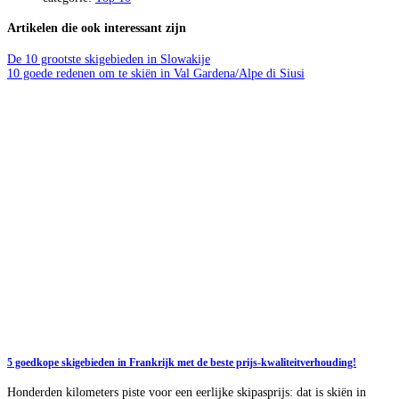
Artikelen die ook interessant zijn
De 10 grootste skigebieden in Slowakije
10 goede redenen om te skiën in Val Gardena/Alpe di Siusi
5 goedkope skigebieden in Frankrijk met de beste prijs-kwaliteitverhouding!
Honderden kilometers piste voor een eerlijke skipasprijs: dat is skiën in