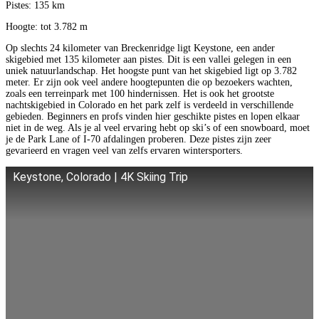
Pistes: 135 km
Hoogte: tot 3.782 m
Op slechts 24 kilometer van Breckenridge ligt Keystone, een ander
skigebied met 135 kilometer aan pistes. Dit is een vallei gelegen in een
uniek natuurlandschap. Het hoogste punt van het skigebied ligt op 3.782
meter. Er zijn ook veel andere hoogtepunten die op bezoekers wachten,
zoals een terreinpark met 100 hindernissen. Het is ook het grootste
nachtskigebied in Colorado en het park zelf is verdeeld in verschillende
gebieden. Beginners en profs vinden hier geschikte pistes en lopen elkaar
niet in de weg. Als je al veel ervaring hebt op ski’s of een snowboard, moet
je de Park Lane of I-70 afdalingen proberen. Deze pistes zijn zeer
gevarieerd en vragen veel van zelfs ervaren wintersporters.
Keystone, Colorado | 4K Skiing Trip