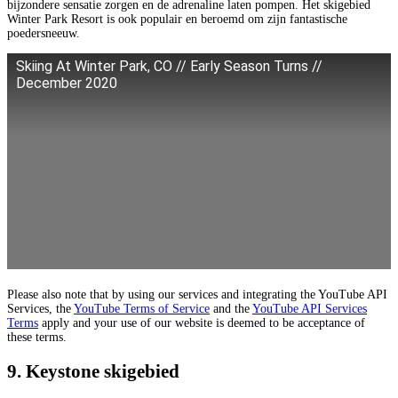
bijzondere sensatie zorgen en de adrenaline laten pompen. Het skigebied
Winter Park Resort is ook populair en beroemd om zijn fantastische
poedersneeuw.
Skiing At Winter Park, CO // Early Season Turns //
December 2020
Please also note that by using our services and integrating the YouTube API
Services, the
YouTube Terms of Service
and the
YouTube API Services
Terms
apply and your use of our website is deemed to be acceptance of
these terms.
9. Keystone skigebied