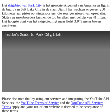
Het
skigebied van Park City
is het grootste skigebied van Amerika en ligt in
de buurt van Salt Lake City in de staat Utah. Hier wachten ongeveer 250
kilometer aan pistes op wintersporters, die zeer gevarieerd van opzet zijn.
Skiërs en snowboarders kunnen de top bereiken met behulp van 41 liften.
Het hoogste punt van het skigebied ligt maar liefst 3.049 meter boven
zeeniveau.
Insider's Guide to Park City, Utah
Please also note that by using our services and integrating the YouTube API
Services, the
YouTube Terms of Service
and the
YouTube API Services
Terms
apply and your use of our website is deemed to be acceptance of
these terms.