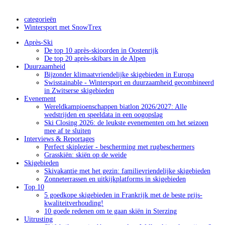
categorieën
Wintersport met SnowTrex
Après-Ski
De top 10 après-skioorden in Oostenrijk
De top 20 après-skibars in de Alpen
Duurzaamheid
Bijzonder klimaatvriendelijke skigebieden in Europa
Swisstainable - Wintersport en duurzaamheid gecombineerd
in Zwitserse skigebieden
Evenement
Wereldkampioenschappen biatlon 2026/2027: Alle
wedstrijden en speeldata in een oogopslag
Ski Closing 2026: de leukste evenementen om het seizoen
mee af te sluiten
Interviews & Reportages
Perfect skiplezier - bescherming met rugbeschermers
Grasskiën: skiën op de weide
Skigebieden
Skivakantie met het gezin: familievriendelijke skigebieden
Zonneterrassen en uitkijkplatforms in skigebieden
Top 10
5 goedkope skigebieden in Frankrijk met de beste prijs-
kwaliteitverhouding!
10 goede redenen om te gaan skiën in Sterzing
Uitrusting