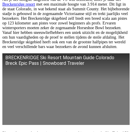
Breckenridge resort
met een maximale hoogte van 3.914 meter. Dit ligt in
de staat Colorado, in wat bekend staat als Summit County. Het bijbehorende
stadje is gebouwd in de zogenaamde Victoriaanse stijl en trekt jaarlijks veel
bezoekers. Het Breckenridge skigebied zelf biedt een breed scala aan pistes
op 123 kilometer aan pistes voor zowel beginners als profs. Ervaren
wintersporters moeten zeker de zogenaamde Horseshoe Bowl bezoeken.
Vanaf hier hebben sneeuwliefhebbers een uniek uitzicht en de mogelijkheid
om hun vaardigheden op de proef te stellen tijdens de steile afdaling. Het
Breckenridge skigebied heeft ook een van de grootste halfpipes ter wereld
en veel verschillende bars waar bezoekers de avond kunnen afsluiten.
BRECKENRIDGE Ski Resort Mountain Guide Colorado
Breck Epic Pass | Snowboard Traveler