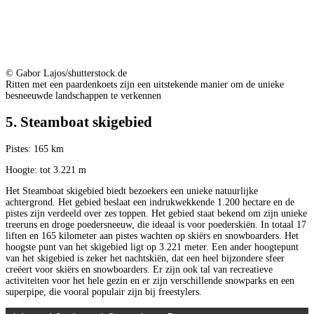
© Gabor Lajos/shutterstock.de
Ritten met een paardenkoets zijn een uitstekende manier om de unieke
besneeuwde landschappen te verkennen
5. Steamboat skigebied
Pistes: 165 km
Hoogte: tot 3.221 m
Het Steamboat skigebied biedt bezoekers een unieke natuurlijke
achtergrond. Het gebied beslaat een indrukwekkende 1.200 hectare en de
pistes zijn verdeeld over zes toppen. Het gebied staat bekend om zijn unieke
treeruns en droge poedersneeuw, die ideaal is voor poederskiën. In totaal 17
liften en 165 kilometer aan pistes wachten op skiërs en snowboarders. Het
hoogste punt van het skigebied ligt op 3.221 meter. Een ander hoogtepunt
van het skigebied is zeker het nachtskiën, dat een heel bijzondere sfeer
creëert voor skiërs en snowboarders. Er zijn ook tal van recreatieve
activiteiten voor het hele gezin en er zijn verschillende snowparks en een
superpipe, die vooral populair zijn bij freestylers.