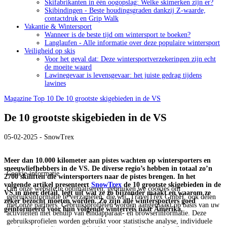
Skifabrikanten in één oogopslag: Welke skimerken zijn er?
Skibindingen - Beste houdingsgraden dankzij Z-waarde,
contactdruk en Grip Walk
Vakantie & Wintersport
Wanneer is de beste tijd om wintersport te boeken?
Langlaufen - Alle informatie over deze populaire wintersport
Veiligheid op skis
Voor het geval dat: Deze wintersportverzekeringen zijn echt
de moeite waard
Lawinegevaar is levensgevaar: het juiste gedrag tijdens
lawines
Magazine
Top 10
De 10 grootste skigebieden in de VS
De 10 grootste skigebieden in de VS
05-02-2025 - SnowTrex
Meer dan 10.000 kilometer aan pistes wachten op wintersporters en
sneeuwliefhebbers in de VS. De diverse regio’s hebben in totaal zo’n
Cookie-informatie
2700 skiliften die wintersporters naar de pistes brengen. In het
volgende artikel presenteert
SnowTrex
de 10 grootste skigebieden in de
Om onze website te optimaliseren, gebruiken we cookies om
VS in meer detail, legt uit wat ze zo bijzonder maakt en waarom ze
gebruiksinformatie te verzamelen, die wij, TravelTrex GmbH, ook delen
zeker bezocht moeten worden. Zo zijn alle wintersporters goed
met onze partners. Gebruiksprofielen worden aangemaakt op basis van uw
geïnformeerd voor hun volgende winterreis naar Amerika.
activiteiten met behulp van eindapparaat- en browserinformatie. Deze
gebruiksprofielen worden gebruikt voor statistische analyse, individuele