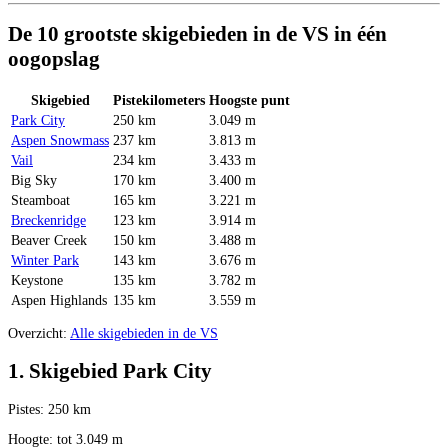
De 10 grootste skigebieden in de VS in één
oogopslag
Skigebied
Pistekilometers
Hoogste punt
Park City
250 km
3.049 m
Aspen Snowmass
237 km
3.813 m
Vail
234 km
3.433 m
Big Sky
170 km
3.400 m
Steamboat
165 km
3.221 m
Breckenridge
123 km
3.914 m
Beaver Creek
150 km
3.488 m
Winter Park
143 km
3.676 m
Keystone
135 km
3.782 m
Aspen Highlands
135 km
3.559 m
Overzicht:
Alle skigebieden in de VS
1. Skigebied Park City
Pistes: 250 km
Hoogte: tot 3.049 m