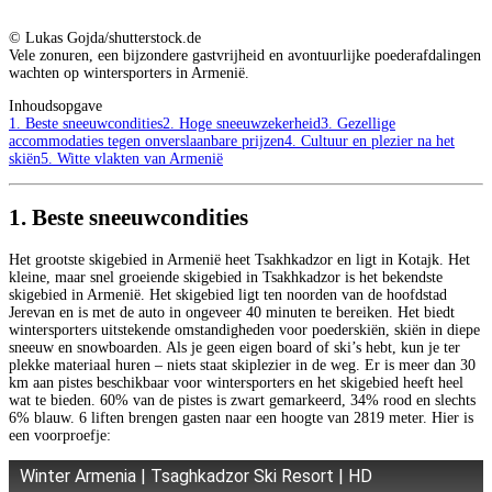
© Lukas Gojda/shutterstock.de
Vele zonuren, een bijzondere gastvrijheid en avontuurlijke poederafdalingen
wachten op wintersporters in Armenië.
Inhoudsopgave
1. Beste sneeuwcondities
2. Hoge sneeuwzekerheid
3. Gezellige
accommodaties tegen onverslaanbare prijzen
4. Cultuur en plezier na het
skiën
5. Witte vlakten van Armenië
1. Beste sneeuwcondities
Het grootste skigebied in Armenië heet Tsakhkadzor en ligt in Kotajk. Het
kleine, maar snel groeiende skigebied in Tsakhkadzor is het bekendste
skigebied in Armenië. Het skigebied ligt ten noorden van de hoofdstad
Jerevan en is met de auto in ongeveer 40 minuten te bereiken. Het biedt
wintersporters uitstekende omstandigheden voor poederskiën, skiën in diepe
sneeuw en snowboarden. Als je geen eigen board of ski’s hebt, kun je ter
plekke materiaal huren – niets staat skiplezier in de weg. Er is meer dan 30
km aan pistes beschikbaar voor wintersporters en het skigebied heeft heel
wat te bieden. 60% van de pistes is zwart gemarkeerd, 34% rood en slechts
6% blauw. 6 liften brengen gasten naar een hoogte van 2819 meter. Hier is
een voorproefje:
Winter Armenia | Tsaghkadzor Ski Resort | HD