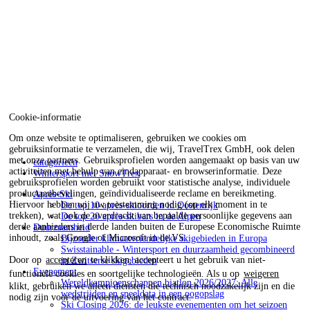
Cookie-informatie
Om onze website te optimaliseren, gebruiken we cookies om
gebruiksinformatie te verzamelen, die wij, TravelTrex GmbH, ook delen
met onze partners. Gebruiksprofielen worden aangemaakt op basis van uw
categorieën
activiteiten met behulp van eindapparaat- en browserinformatie. Deze
Wintersport met SnowTrex
gebruiksprofielen worden gebruikt voor statistische analyse, individuele
productaanbevelingen, geïndividualiseerde reclame en bereikmeting.
Après-Ski
Hiervoor hebben wij uw toestemming nodig (op elk moment in te
De top 10 après-skioorden in Oostenrijk
trekken), wat ook de overdracht van bepaalde persoonlijke gegevens aan
De top 20 après-skibars in de Alpen
derde aanbieders in derde landen buiten de Europese Economische Ruimte
Duurzaamheid
inhoudt, zoals Google of Microsoft in de VS.
Bijzonder klimaatvriendelijke skigebieden in Europa
Swisstainable - Wintersport en duurzaamheid gecombineerd
Door op
accepteren
te klikken, accepteert u het gebruik van niet-
in Zwitserse skigebieden
Evenement
functionele cookies en soortgelijke technologieën. Als u op
weigeren
Wereldkampioenschappen biatlon 2026/2027: Alle
klikt, gebruiken we alleen diensten die technisch noodzakelijk zijn en die
wedstrijden en speeldata in een oogopslag
nodig zijn voor de uitvoering van het contract.
Ski Closing 2026: de leukste evenementen om het seizoen