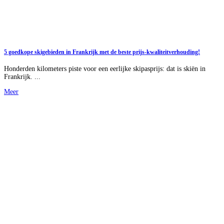
5 goedkope skigebieden in Frankrijk met de beste prijs-kwaliteitverhouding!
Honderden kilometers piste voor een eerlijke skipasprijs: dat is skiën in
Frankrijk. ...
Meer