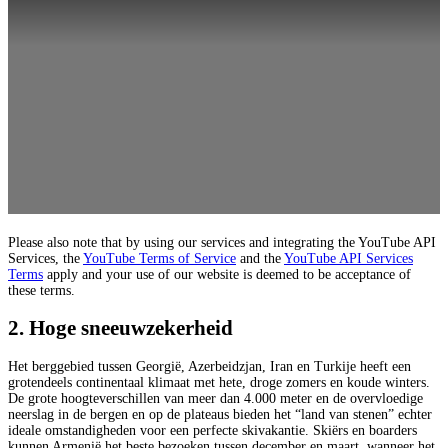
Please also note that by using our services and integrating the YouTube API
Services, the
YouTube Terms of Service
and the
YouTube API Services
Terms
apply and your use of our website is deemed to be acceptance of
these terms.
2. Hoge sneeuwzekerheid
Het berggebied tussen Georgië, Azerbeidzjan, Iran en Turkije heeft een
grotendeels continentaal klimaat met hete, droge zomers en koude winters.
De grote hoogteverschillen van meer dan 4.000 meter en de overvloedige
neerslag in de bergen en op de plateaus bieden het “land van stenen” echter
ideale omstandigheden voor een perfecte skivakantie. Skiërs en boarders
kunnen Armenië het beste bezoeken tussen december en maart, wanneer het