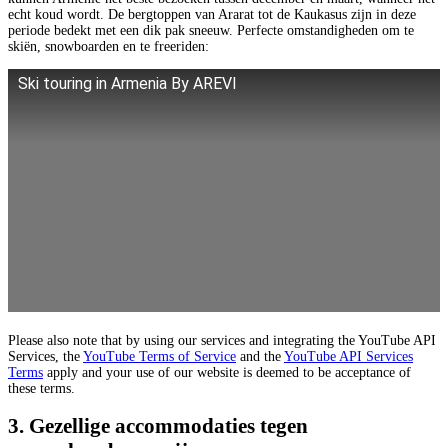
echt koud wordt. De bergtoppen van Ararat tot de Kaukasus zijn in deze
periode bedekt met een dik pak sneeuw. Perfecte omstandigheden om te
skiën, snowboarden en te freeriden:
Ski touring in Armenia By AREVI
Please also note that by using our services and integrating the YouTube API
Services, the
YouTube Terms of Service
and the
YouTube API Services
Terms
apply and your use of our website is deemed to be acceptance of
these terms.
3. Gezellige accommodaties tegen