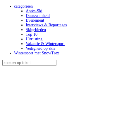
categorieën
Après-Ski
Duurzaamheid
Evenement
Interviews & Reportages
Skigebieden
Top 10
Uitrusting
Vakantie & Wintersport
Veiligheid op skis
Wintersport met SnowTrex