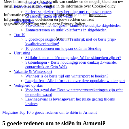
Meer informatie over het gebruik van cookies en de mogelijkheid om uw
mee af te sluiten
instellingen te wijzigen, vindt u in de informatie over
Cookie-Policy
.
Interviews & Reportages
Perfect skiplezier - bescherming met rugbeschermers
Informatie over de verantwoordelijke vind je in het
Impressum
.
Grasskiën: skiën op de weide
Informatie over de doeleinden en jouw rechten omtrent
Skigebieden
gegevensbescherming vind je onze
Privacy Policy
.
Skivakantie met het gezin: familievriendelijke skigebieden
Zonneterrassen en uitkijkplatforms in skigebieden
Top 10
Accepteren
5 goedkope skigebieden in Frankrijk met de beste prijs-
kwaliteitverhouding!
10 goede redenen om te gaan skiën in Sterzing
Uitrusting
Skifabrikanten in één oogopslag: Welke skimerken zijn er?
Skibindingen - Beste houdingsgraden dankzij Z-waarde,
contactdruk en Grip Walk
Vakantie & Wintersport
Wanneer is de beste tijd om wintersport te boeken?
Langlaufen - Alle informatie over deze populaire wintersport
Veiligheid op skis
Voor het geval dat: Deze wintersportverzekeringen zijn echt
de moeite waard
Lawinegevaar is levensgevaar: het juiste gedrag tijdens
lawines
Magazine
Top 10
5 goede redenen om te skiën in Armenië
5 goede redenen om te skiën in Armenië