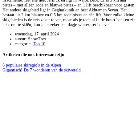
in Armenië. Het ene heet Jermuk en ligt in Wajoz Dsor. Er is 3 km aan
pistes – met alleen rode en blauwe pistes – en 1 lift beschikbaar voor gasten.
Het andere skigebied ligt in Gegharkunik en heet Akhtamar-Sevan. Het
bestaat uit 2 km blauwe en 0,5 km rode pistes en één lift. Voor zulke kleine
skigebieden is de reis zeker te ver, maar als je toch al in de buurt bent en zin
hebt om te skiën, kun je er zeker een dagje winterpret beleven.
woensdag, 17. april 2024
auteur: SnowTrex
categorie:
Top 10
Artikelen die ook interessant zijn
6 populaire skiregio's in de Alpen
Gigantisch! De 7 wonderen van de skiwereld