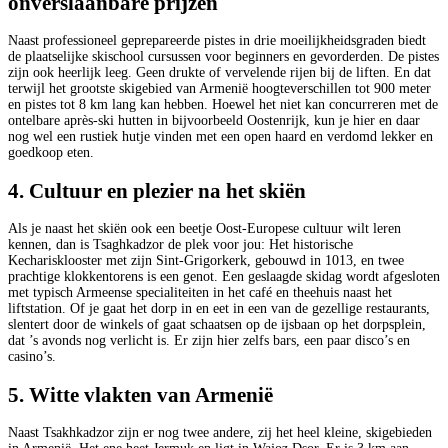
onverslaanbare prijzen
Naast professioneel geprepareerde pistes in drie moeilijkheidsgraden biedt
de plaatselijke skischool cursussen voor beginners en gevorderden. De pistes
zijn ook heerlijk leeg. Geen drukte of vervelende rijen bij de liften. En dat
terwijl het grootste skigebied van Armenië hoogteverschillen tot 900 meter
en pistes tot 8 km lang kan hebben. Hoewel het niet kan concurreren met de
ontelbare après-ski hutten in bijvoorbeeld Oostenrijk, kun je hier en daar
nog wel een rustiek hutje vinden met een open haard en verdomd lekker en
goedkoop eten.
4. Cultuur en plezier na het skiën
Als je naast het skiën ook een beetje Oost-Europese cultuur wilt leren
kennen, dan is Tsaghkadzor de plek voor jou: Het historische
Kecharisklooster met zijn Sint-Grigorkerk, gebouwd in 1013, en twee
prachtige klokkentorens is een genot. Een geslaagde skidag wordt afgesloten
met typisch Armeense specialiteiten in het café en theehuis naast het
liftstation. Of je gaat het dorp in en eet in een van de gezellige restaurants,
slentert door de winkels of gaat schaatsen op de ijsbaan op het dorpsplein,
dat ’s avonds nog verlicht is. Er zijn hier zelfs bars, een paar disco’s en
casino’s.
5. Witte vlakten van Armenië
Naast Tsakhkadzor zijn er nog twee andere, zij het heel kleine, skigebieden