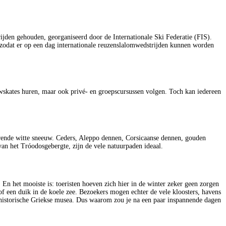
rijden gehouden, georganiseerd door de Internationale Ski Federatie (FIS).
 zodat er op een dag internationale reuzenslalomwedstrijden kunnen worden
owskates huren, maar ook privé- en groepscursussen volgen. Toch kan iedereen
erende witte sneeuw. Ceders, Aleppo dennen, Corsicaanse dennen, gouden
 van het Tróodosgebergte, zijn de vele natuurpaden ideaal.
. En het mooiste is: toeristen hoeven zich hier in de winter zeker geen zorgen
f een duik in de koele zee. Bezoekers mogen echter de vele kloosters, havens
de historische Griekse musea. Dus waarom zou je na een paar inspannende dagen