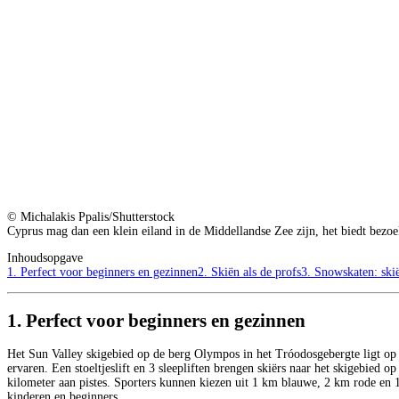
© Michalakis Ppalis/Shutterstock
Cyprus mag dan een klein eiland in de Middellandse Zee zijn, het biedt bezo
Inhoudsopgave
1. Perfect voor beginners en gezinnen
2. Skiën als de profs
3. Snowskaten: ski
1. Perfect voor beginners en gezinnen
Het Sun Valley skigebied op de berg Olympos in het Tróodosgebergte ligt op s
ervaren. Een stoeltjeslift en 3 sleepliften brengen skiërs naar het skigebied 
kilometer aan pistes. Sporters kunnen kiezen uit 1 km blauwe, 2 km rode en 1
kinderen en beginners.