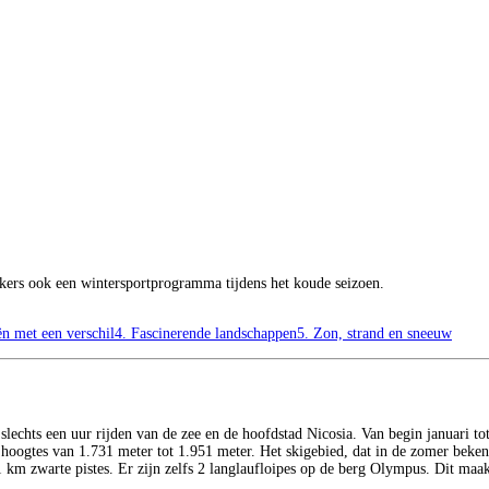
ekers ook een wintersportprogramma tijdens het koude seizoen.
ën met een verschil
4. Fascinerende landschappen
5. Zon, strand en sneeuw
lechts een uur rijden van de zee en de hoofdstad Nicosia. Van begin januari tot
op hoogtes van 1.731 meter tot 1.951 meter. Het skigebied, dat in de zomer bekend
 km zwarte pistes. Er zijn zelfs 2 langlaufloipes op de berg Olympus. Dit maa