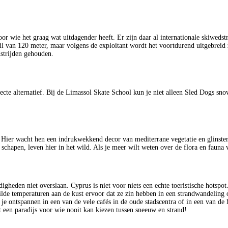
r wie het graag wat uitdagender heeft. Er zijn daar al internationale skiwedst
l van 120 meter, maar volgens de exploitant wordt het voortdurend uitgebreid
strijden gehouden.
ecte alternatief. Bij de Limassol Skate School kun je niet alleen Sled Dogs sn
n. Hier wacht hen een indrukwekkend decor van mediterrane vegetatie en glinst
 schapen, leven hier in het wild. Als je meer wilt weten over de flora en fauna
igheden niet overslaan. Cyprus is niet voor niets een echte toeristische hotspot
de temperaturen aan de kust ervoor dat ze zin hebben in een strandwandeling o
je je ontspannen in een van de vele cafés in de oude stadscentra of in een van 
t een paradijs voor wie nooit kan kiezen tussen sneeuw en strand!