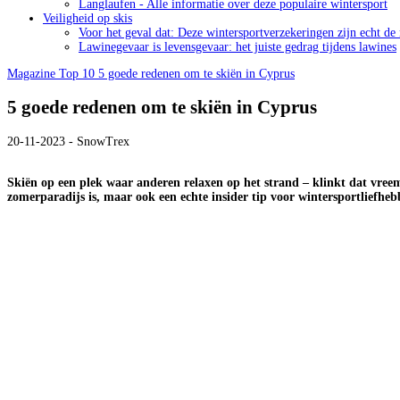
Langlaufen - Alle informatie over deze populaire wintersport
Veiligheid op skis
Voor het geval dat: Deze wintersportverzekeringen zijn echt de
Lawinegevaar is levensgevaar: het juiste gedrag tijdens lawines
Magazine
Top 10
5 goede redenen om te skiën in Cyprus
5 goede redenen om te skiën in Cyprus
20-11-2023 - SnowTrex
Skiën op een plek waar anderen relaxen op het strand – klinkt dat vree
zomerparadijs is, maar ook een echte insider tip voor wintersportliefhe