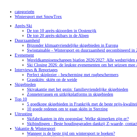
categorieën
Wintersport met SnowTrex
Après-Ski
De top 10 après-skioorden in Oostenrijk
De top 20 après-skibars in de Alpen
Duurzaamheid
Bijzonder klimaatvriendelijke skigebieden in Europa
Swisstainable - Wintersport en duurzaamheid gecombineerd in 
Evenement
Wereldkampioenschappen biatlon 2026/2027: Alle wedstrijden e
Ski Closing 2026: de leukste evenementen om het seizoen mee a
Interviews & Reportages
Perfect skiplezier - bescherming met rugbeschermers
Grasskiën: skiën op de weide
Skigebieden
Skivakantie met het gezin: familievriendelijke skigebieden
Zonneterrassen en uitkijkplatforms in skigebieden
Top 10
5 goedkope skigebieden in Frankrijk met de beste prijs-kwalite
10 goede redenen om te gaan skiën in Sterzing
Uitrusting
Skifabrikanten in één oogopslag: Welke skimerken zijn er?
Skibindingen - Beste houdingsgraden dankzij Z-waarde, contac
Vakantie & Wintersport
Wanneer is de beste tijd om wintersport te boeken?