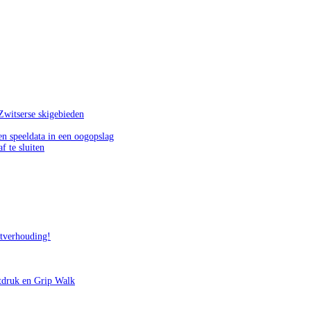
Zwitserse skigebieden
n speeldata in een oogopslag
f te sluiten
itverhouding!
tdruk en Grip Walk