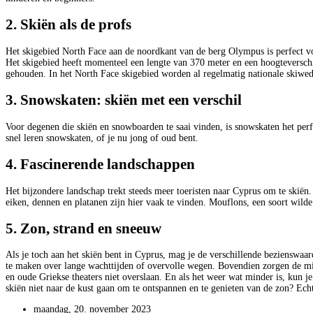
2. Skiën als de profs
Het skigebied North Face aan de noordkant van de berg Olympus is perfect voo
Het skigebied heeft momenteel een lengte van 370 meter en een hoogteverschi
gehouden. In het North Face skigebied worden al regelmatig nationale skiwed
3. Snowskaten: skiën met een verschil
Voor degenen die skiën en snowboarden te saai vinden, is snowskaten het perf
snel leren snowskaten, of je nu jong of oud bent.
4. Fascinerende landschappen
Het bijzondere landschap trekt steeds meer toeristen naar Cyprus om te skië
eiken, dennen en platanen zijn hier vaak te vinden. Mouflons, een soort wilde
5. Zon, strand en sneeuw
Als je toch aan het skiën bent in Cyprus, mag je de verschillende bezienswaard
te maken over lange wachttijden of overvolle wegen. Bovendien zorgen de mil
en oude Griekse theaters niet overslaan. En als het weer wat minder is, kun 
skiën niet naar de kust gaan om te ontspannen en te genieten van de zon? Ech
maandag, 20. november 2023