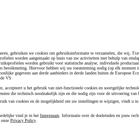
seren, gebruiken we cookies om gebruiksinformatie te verzamelen, die wij, T
rofielen worden aangemaakt op basis van uw activiteiten met behulp van einda
uiksprofielen worden gebruikt voor statistische analyse, individuele productaa
 en bereikmeting. Hiervoor hebben wij uw toestemming nodig (op elk moment in
oonlijke gegevens aan derde aanbieders in derde landen buiten de Europese E
 de VS.
n, accepteert u het gebruik van niet-functionele cookies en soortgelijke techno
ensten die technisch noodzakelijk zijn en die nodig zijn voor de uitvoering van 
ruik van cookies en de mogelijkheid om uw instellingen te wijzigen, vindt u in
rdelijke vind je in het
Impressum
. Informatie over de doeleinden en jouw rech
e onze
Privacy Policy
.