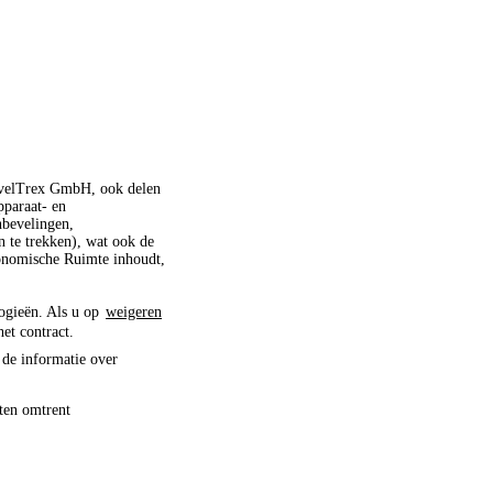
ravelTrex GmbH, ook delen
pparaat- en
nbevelingen,
 te trekken), wat ook de
conomische Ruimte inhoudt,
logieën. Als u op
weigeren
het contract.
 de informatie over
ten omtrent