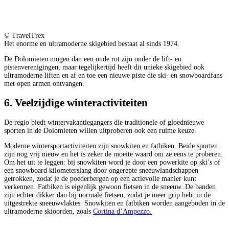
© TravelTrex
Het enorme en ultramoderne skigebied bestaat al sinds 1974.
De Dolomieten mogen dan een oude rot zijn onder de lift- en
pistenverenigingen, maar tegelijkertijd heeft dit unieke skigebied ook
ultramoderne liften en af en toe een nieuwe piste die ski- en snowboardfans
met open armen ontvangen.
6. Veelzijdige winteractiviteiten
De regio biedt wintervakantiegangers die traditionele of gloednieuwe
sporten in de Dolomieten willen uitproberen ook een ruime keuze.
Moderne wintersportactiviteiten zijn snowkiten en fatbiken. Beide sporten
zijn nog vrij nieuw en het is zeker de moeite waard om ze eens te proberen.
Om het uit te leggen: bij snowkiten word je door een powerkite op ski’s of
een snowboard kilometerslang door ongerepte sneeuwlandschappen
getrokken, zodat je de poederbergen op een actievolle manier kunt
verkennen. Fatbiken is eigenlijk gewoon fietsen in de sneeuw. De banden
zijn echter dikker dan bij normale fietsen, zodat je meer grip hebt in de
uitgestrekte sneeuwvlaktes. Snowkiten en fatbiken worden aangeboden in de
ultramoderne skioorden, zoals
Cortina d’Ampezzo.