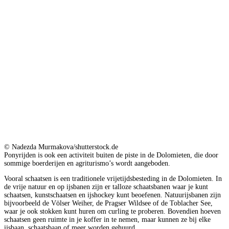
© Nadezda Murmakova/shutterstock.de
Ponyrijden is ook een activiteit buiten de piste in de Dolomieten, die door
sommige boerderijen en agriturismo’s wordt aangeboden.
Vooral schaatsen is een traditionele vrijetijdsbesteding in de Dolomieten. In
de vrije natuur en op ijsbanen zijn er talloze schaatsbanen waar je kunt
schaatsen, kunstschaatsen en ijshockey kunt beoefenen. Natuurijsbanen zijn
bijvoorbeeld de Völser Weiher, de Pragser Wildsee of de Toblacher See,
waar je ook stokken kunt huren om curling te proberen. Bovendien hoeven
schaatsen geen ruimte in je koffer in te nemen, maar kunnen ze bij elke
ijsbaan, schaatsbaan of meer worden gehuurd.