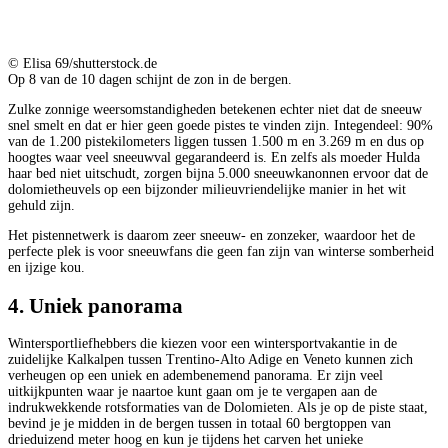
© Elisa 69/shutterstock.de
Op 8 van de 10 dagen schijnt de zon in de bergen.
Zulke zonnige weersomstandigheden betekenen echter niet dat de sneeuw
snel smelt en dat er hier geen goede pistes te vinden zijn. Integendeel: 90%
van de 1.200 pistekilometers liggen tussen 1.500 m en 3.269 m en dus op
hoogtes waar veel sneeuwval gegarandeerd is. En zelfs als moeder Hulda
haar bed niet uitschudt, zorgen bijna 5.000 sneeuwkanonnen ervoor dat de
dolomietheuvels op een bijzonder milieuvriendelijke manier in het wit
gehuld zijn.
Het pistennetwerk is daarom zeer sneeuw- en zonzeker, waardoor het de
perfecte plek is voor sneeuwfans die geen fan zijn van winterse somberheid
en ijzige kou.
4. Uniek panorama
Wintersportliefhebbers die kiezen voor een wintersportvakantie in de
zuidelijke Kalkalpen tussen Trentino-Alto Adige en Veneto kunnen zich
verheugen op een uniek en adembenemend panorama. Er zijn veel
uitkijkpunten waar je naartoe kunt gaan om je te vergapen aan de
indrukwekkende rotsformaties van de Dolomieten. Als je op de piste staat,
bevind je je midden in de bergen tussen in totaal 60 bergtoppen van
drieduizend meter hoog en kun je tijdens het carven het unieke