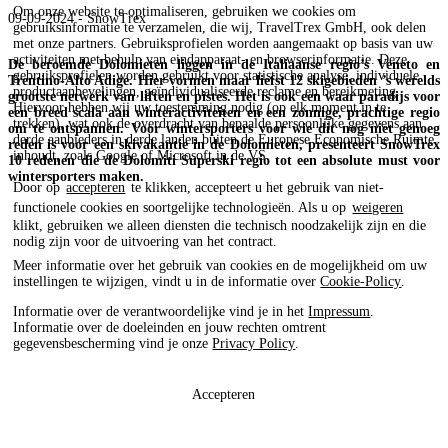
Om onze website te optimaliseren, gebruiken we cookies om
09-09-2024 - SnowTrex
gebruiksinformatie te verzamelen, die wij, TravelTrex GmbH, ook delen
met onze partners. Gebruiksprofielen worden aangemaakt op basis van uw
activiteiten met behulp van eindapparaat- en browserinformatie. Deze
De beroemde Dolomieten liggen in de Italiaanse regio’s Veneto en
gebruiksprofielen worden gebruikt voor statistische analyse, individuele
Trentino-Alto Adige. Hier vormen maar liefst 12 skigebieden ’s werelds
productaanbevelingen, geïndividualiseerde reclame en bereikmeting.
grootste netwerk van liften en pistes. Het is ook een waar paradijs voor
Hiervoor hebben wij uw toestemming nodig (op elk moment in te
een breed scala aan winteractiviteiten en een zonnige, prachtige regio
trekken), wat ook de overdracht van bepaalde persoonlijke gegevens aan
om te ontspannen. Voor wintersporters voor wie dit nog niet genoeg
derde aanbieders in derde landen buiten de Europese Economische Ruimte
reden is voor een skivakantie in de Dolomieten, presenteert SnowTrex
inhoudt, zoals Google of Microsoft in de VS.
10 redenen die de Dolomiti Superski regio tot een absolute must voor
wintersporters maken.
Door op
accepteren
te klikken, accepteert u het gebruik van niet-
functionele cookies en soortgelijke technologieën. Als u op
weigeren
klikt, gebruiken we alleen diensten die technisch noodzakelijk zijn en die
nodig zijn voor de uitvoering van het contract.
Meer informatie over het gebruik van cookies en de mogelijkheid om uw
instellingen te wijzigen, vindt u in de informatie over
Cookie-Policy
.
Informatie over de verantwoordelijke vind je in het
Impressum
.
Informatie over de doeleinden en jouw rechten omtrent
gegevensbescherming vind je onze
Privacy Policy
.
Accepteren