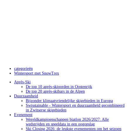
categorieën
Wintersport met SnowTrex
Après-Ski
De top 10 après-skioorden in Oostenrijk
De top 20 après-skibars in de Alpen
Duurzaamheid
Bijzonder klimaatvriendelijke skigebieden in Europa
Swisstainable - Wintersport en duurzaamheid gecombineerd
in Zwitserse skigebieden
Evenement
Wereldkampioenschappen biatlon 2026/2027: Alle
wedstrijden en speeldata in een oogopslag
Ski Closing 2026: de leukste evenementen om het seizoen