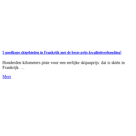
5 goedkope skigebieden in Frankrijk met de beste prijs-kwaliteitverhouding!
Honderden kilometers piste voor een eerlijke skipasprijs: dat is skiën in
Frankrijk. ...
Meer