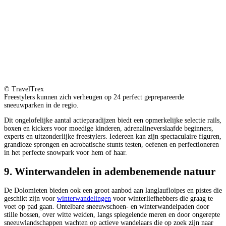
© TravelTrex
Freestylers kunnen zich verheugen op 24 perfect geprepareerde
sneeuwparken in de regio.
Dit ongelofelijke aantal actieparadijzen biedt een opmerkelijke selectie rails,
boxen en kickers voor moedige kinderen, adrenalineverslaafde beginners,
experts en uitzonderlijke freestylers. Iedereen kan zijn spectaculaire figuren,
grandioze sprongen en acrobatische stunts testen, oefenen en perfectioneren
in het perfecte snowpark voor hem of haar.
9. Winterwandelen in adembenemende natuur
De Dolomieten bieden ook een groot aanbod aan langlaufloipes en pistes die
geschikt zijn voor
winterwandelingen
voor winterliefhebbers die graag te
voet op pad gaan. Ontelbare sneeuwschoen- en winterwandelpaden door
stille bossen, over witte weiden, langs spiegelende meren en door ongerepte
sneeuwlandschappen wachten op actieve wandelaars die op zoek zijn naar