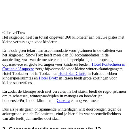
© TravelTrex
Het skigebied heeft in totaal ongeveer 360 kilometer aan blauwe pistes met
kleine verrassingen voor kinderen.
Er is ook geen tekort aan accommodatie voor gezinnen in de valleien van
het skigebied. SnowTrex heeft meer dan 30 accommodaties in de
aanbieding, waarvan de meeste een kinderspeelplaats, kinderopvang,
oppasservice en grote kortingen voor kinderen bieden.
Hotel Pontechiesa in
Cortina d’Ampezzo
zorgt bijvoorbeeld voor kleine wintervakantiegangers,
Hotel Toblacherhof in Toblach en
Hotel San Giusto
in Falcade hebben
kinderspeelruimtes en
Hotel Brötz
in Rasen biedt grote kortingen voor
kleine sneeuwfans.
En zodat de kleintjes zich niet vervelen na het skiën, biedt de regio ijsbanen
om te schaatsen, winterpaardrijden in maneges en boerderijen,
hondensleeën, indoorklimmen in
Corvara
en nog veel meer.
Dus als je als gezin ontspannende winterdagen wilt doorbrengen tegen de
achtergrond van de Dolomieten, vind je hier alles wat sneeuwliefhebbers
van alle leeftijden sneller doet slaan.