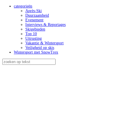
categorieën
Après-Ski
Duurzaamheid
Evenement
Interviews & Reportages
Skigebieden
Top 10
Uitrusting
Vakantie & Wintersport
Veiligheid op skis
Wintersport met SnowTrex