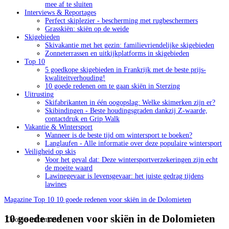
mee af te sluiten
Interviews & Reportages
Perfect skiplezier - bescherming met rugbeschermers
Grasskiën: skiën op de weide
Skigebieden
Skivakantie met het gezin: familievriendelijke skigebieden
Zonneterrassen en uitkijkplatforms in skigebieden
Top 10
5 goedkope skigebieden in Frankrijk met de beste prijs-
kwaliteitverhouding!
10 goede redenen om te gaan skiën in Sterzing
Uitrusting
Skifabrikanten in één oogopslag: Welke skimerken zijn er?
Skibindingen - Beste houdingsgraden dankzij Z-waarde,
contactdruk en Grip Walk
Vakantie & Wintersport
Wanneer is de beste tijd om wintersport te boeken?
Langlaufen - Alle informatie over deze populaire wintersport
Veiligheid op skis
Voor het geval dat: Deze wintersportverzekeringen zijn echt
de moeite waard
Lawinegevaar is levensgevaar: het juiste gedrag tijdens
lawines
Magazine
Top 10
10 goede redenen voor skiën in de Dolomieten
10 goede redenen voor skiën in de Dolomieten
Cookie-informatie