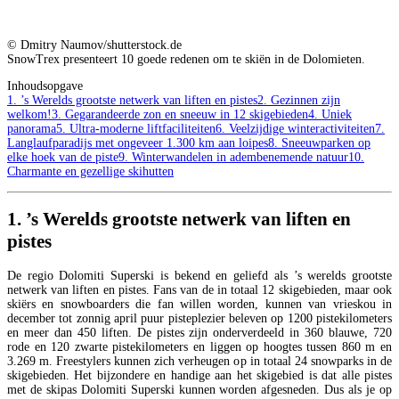
© Dmitry Naumov/shutterstock.de
SnowTrex presenteert 10 goede redenen om te skiën in de Dolomieten.
Inhoudsopgave
1. ’s Werelds grootste netwerk van liften en pistes
2. Gezinnen zijn
welkom!
3. Gegarandeerde zon en sneeuw in 12 skigebieden
4. Uniek
panorama
5. Ultra-moderne liftfaciliteiten
6. Veelzijdige winteractiviteiten
7.
Langlaufparadijs met ongeveer 1.300 km aan loipes
8. Sneeuwparken op
elke hoek van de piste
9. Winterwandelen in adembenemende natuur
10.
Charmante en gezellige skihutten
1. ’s Werelds grootste netwerk van liften en
pistes
De regio Dolomiti Superski is bekend en geliefd als ’s werelds grootste
netwerk van liften en pistes. Fans van de in totaal 12 skigebieden, maar ook
skiërs en snowboarders die fan willen worden, kunnen van vrieskou in
december tot zonnig april puur pisteplezier beleven op 1200 pistekilometers
en meer dan 450 liften. De pistes zijn onderverdeeld in 360 blauwe, 720
rode en 120 zwarte pistekilometers en liggen op hoogtes tussen 860 m en
3.269 m. Freestylers kunnen zich verheugen op in totaal 24 snowparks in de
skigebieden. Het bijzondere en handige aan het skigebied is dat alle pistes
met de skipas Dolomiti Superski kunnen worden afgesneden. Dus als je op